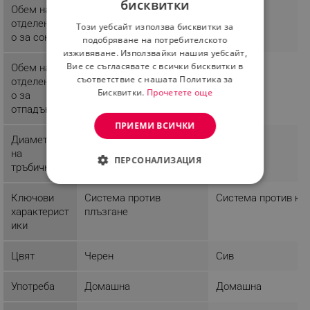
бисквитки
Обем на
0.450 l
BULGARIAN
отделениет
Този уебсайт използва бисквитки за
ROMANIAN
о за сок
подобряване на потребителското
изживяване. Използвайки нашия уебсайт,
Вие се съгласявате с всички бисквитки в
Обем на
1.5 l
съответствие с нашата Политика за
отделениет
Бисквитки.
Прочетете още
о за
отпадък
ПРИЕМИ ВСИЧКИ
Диаметър
6.5 cm
на
ПЕРСОНАЛИЗАЦИЯ
тръбичката
СТРОГО НЕОБХОДИМО
Ключови
Система против
Система против ка
характерист
плъзгане
ЕФЕКТИВНОСТ
ики
ТАРГЕТИРАНЕ
Цвят
Черен
Сив
ФУНКЦИОНАЛНОСТ
Употреба
Домашна
Домашна
НЕКЛАСИФИЦИРАНИ