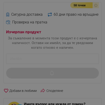
58 точки
Сигурна доставка
60 дни право на връщане
Проверка на пратка
Изчерпан продукт
За съжаление в момента този продукт е с изчерпана
наличност. Остави ни имейл, за да те уведомим
когато отново е наличен.
favorite_border
Споделяне
Имате въпрос или нужда от помощ?