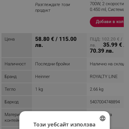
700W, 2 скорости+P
Разглеждате този
0.450 ml, Система
продукт
против капене, Ино
Черен
Добави в колич
58.80 € / 115.00
Цена
ПЦД: 102.20 € / 1
35.99 € /
лв.
лв.
70.39 лв.
Наличност
Последни бройки
Налично на склад
Бранд
Heinner
ROYALTY LINE
Тегло
1 kg
2.66 kg
Баркод
5407004748894
Материал
Пластмаса
Пластмаса
контейнер
Този уебсайт използва