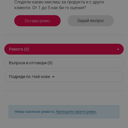
Сподели какво мислиш за продукта и с други
клиенти. От 1 до 5 как би го оценил?
_sgf_delayed_actions,
.alleop.bg
Задай въпрос
Остави ревю
_sgf_delayed_campaigns
.alleop.bg
Ревюта (0)
Въпроси и отговори (0)
_sgf_npq
.alleop.bg
Подреди по:
Най-нови
_sgf_clicked_banners
.alleop.bg
Няма налични ревюта.
Напишете своето ревю.
_sgf_rq
.alleop.bg