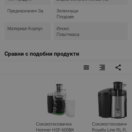
Предназначен За
Зеленчуци
Плодове
Материал Корпус
Инокс
Пластмаса
Сравни с подобни продукти
reorder
format_align_right
share
Сокоизтисквачка
Сокоизстисквачка
Heinner HSF-600BK
Royalty Line RL-PJ-1