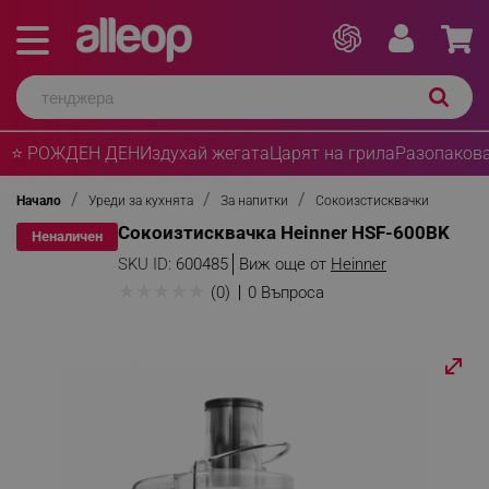
⭐ РОЖДЕН ДЕН
Издухай жегата
Царят на грила
Разопакова
Начало
Уреди за кухнята
За напитки
Сокоизстисквачки
Сокоизтисквачка Heinner HSF-600BK
Неналичен
SKU ID:
600485
Виж още от
Heinner
★
★
★
★
★
(0)
0 Въпроса