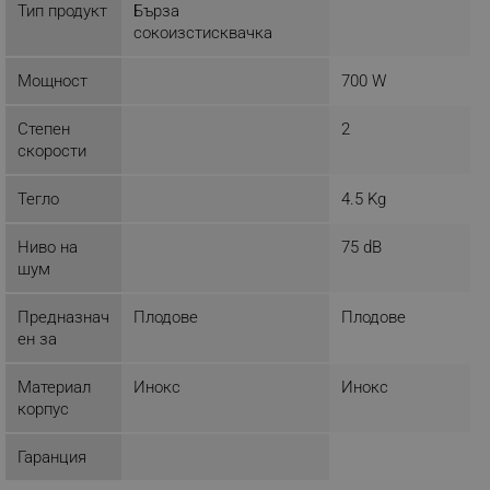
Тип продукт
Бърза
сокоизстисквачка
Мощност
700 W
Строго необходимо
Ефективност
Таргетиране
Функционалност
Степен
2
Некласифицирани
скорости
Строго необходимите бисквитки позволяват
Тегло
4.5 Kg
основната функционалност на уебсайта, като
потребителско влизане и управление на
акаунта. Уебсайтът не може да се използва
Ниво на
75 dB
правилно без строго необходими бисквитки.
шум
Provider /
Име
Домейн
Предназнач
Плодове
Плодове
click_code_ps
.alleop.bg
ен за
_nzm_nosubscribe_92166-7699
.alleop.bg
Материал
Инокс
Инокс
_nzm_idnl_92166-7699
.alleop.bg
корпус
_nzm_noid_92166-7699
.alleop.bg
Гаранция
_nzm_id_92166-7699
.alleop.bg