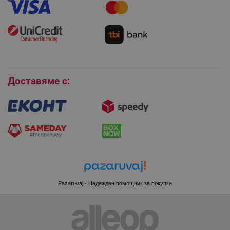
Как да използвам промокод?
PHPSESSID
PHP.net
Монтаж на климатици
editor.alleop.bg
Как да се абонирам за имейл бюлетина?
Условия за връщане
Покупки на изплащане
Бисквитки
Доставяме с:
Pazaruvaj - Надежден помощник за покупки
CookieScriptConsent
CookieScript
.alleop.bg