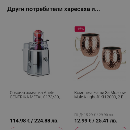
Други потребители харесаха и...
-15%
segmentifyExtension
.alleop.bg
sgfUserUpdateData
.alleop.bg
Сокоизтисквачка Ariete
Комплект Чаши За Moscow
CENTRIKA METAL 0173/30,
Mule Kinghoff KH 2000, 2 Бр,
700W, 750 Мл, 2 Скорости,
500мл, 2 Сламки,
Предпазно Заключване,
Неръждаема Стомана,
Инокс
Меден Цвят
rlv_h_fbp
.alleop.bg
ПЦД: 15.29 € / 29.90 лв.
rlv_
.alleop.bg
114.98 € / 224.88 лв.
12.99 € / 25.41 лв.
rlv_mode
.alleop.bg