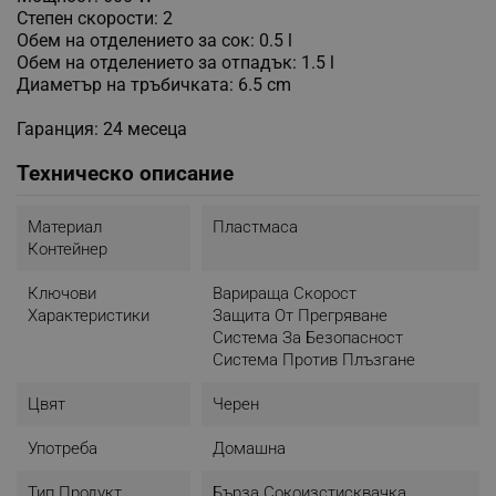
Степен скорости: 2
Обем на отделението за сок: 0.5 l
Обем на отделението за отпадък: 1.5 l
Диаметър на тръбичката: 6.5 cm
Гаранция: 24 месеца
Техническо описание
Материал
Пластмаса
Контейнер
Ключови
Варираща Скорост
Характеристики
Защита От Прегряване
Система За Безопасност
Система Против Плъзгане
Цвят
Черен
Употреба
Домашна
Тип Продукт
Бърза Сокоизстисквачка