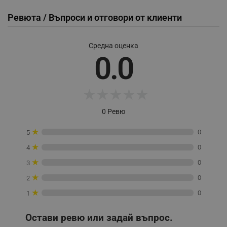
_sgf_user_id
.alleop.bg
Ревюта / Въпроси и отговори от клиенти
Средна оценка
_sgf_session_id
.alleop.bg
0.0
_sgf_push_permission_asked
.alleop.bg
★
★
★
★
★
Google Privacy Policy
0 Ревю
★
0
5
_sgf_test_mode
.alleop.bg
★
0
4
★
0
3
★
0
2
_sgf_tracking
.alleop.bg
★
0
1
Остави ревю или задай въпрос.