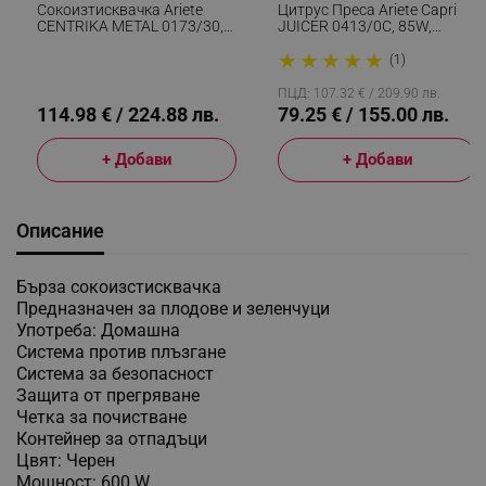
Сокоизтисквачка Ariete
Цитрус Преса Ariete Capri
CENTRIKA METAL 0173/30,
JUICER 0413/0C, 85W,
700W, 750 Мл, 2 Скорости,
Метално Тяло, Безшумна
★
★
★
★
★
Предпазно Заключване,
Работа, 2 Приставки, Бял/
(1)
Инокс
Син
ПЦД: 107.32 € / 209.90 лв.
114.98 € / 224.88 лв.
79.25 € / 155.00 лв.
+ Добави
+ Добави
Описание
Бърза сокоизстисквачка
Предназначен за плодове и зеленчуци
Употреба: Домашна
Система против плъзгане
Система за безопасност
Защита от прегряване
Четка за почистване
Контейнер за отпадъци
Цвят: Черен
Мощност: 600 W