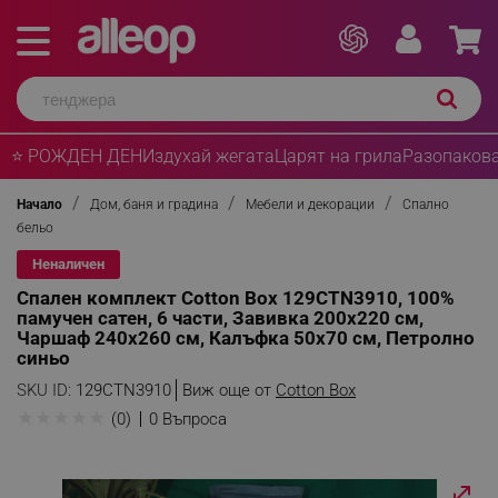
⭐ РОЖДЕН ДЕН
Издухай жегата
Царят на грила
Разопакова
Начало
Дом, баня и градина
Мебели и декорации
Спално
бельо
Неналичен
Спален комплект Cotton Box 129CTN3910, 100%
памучен сатен, 6 части, Завивка 200х220 см,
Чаршаф 240х260 см, Калъфка 50х70 см, Петролно
синьо
SKU ID:
129CTN3910
Виж още от
Cotton Box
★
★
★
★
★
(0)
0 Въпроса