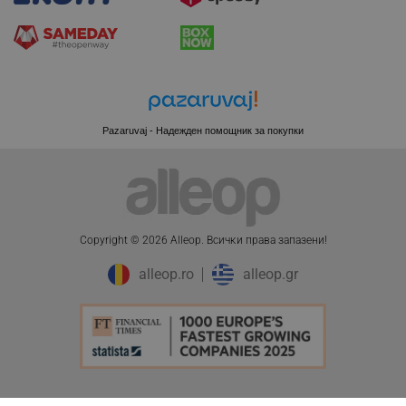
CookieScriptConsent
CookieScript
.alleop.bg
Pazaruvaj - Надежден помощник за покупки
Copyright © 2026 Alleop. Bcичĸи пpaвa зaпaзeни!
alleop.ro
alleop.gr
XSRF-TOKEN
promo.alleop.bg