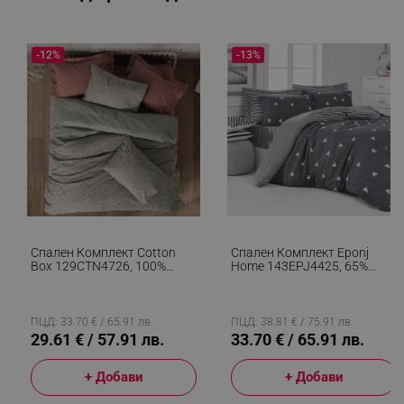
-12%
-13%
Спален Комплект Cotton
Спален Комплект Eponj
Box 129CTN4726, 100%
Home 143EPJ4425, 65%
Памук, 3 Части, Завивка
Памук, 35% Полиестер, 4
160х220 См, Чаршаф
Части, Завивка 200х220 См,
100х200+30 См, Калъфка
Чаршаф 220х240 См,
50х70 См, Сив/червен
Калъфка 50х70 См, Сив
ПЦД: 33.70 € / 65.91 лв.
ПЦД: 38.81 € / 75.91 лв.
29.61 € / 57.91 лв.
33.70 € / 65.91 лв.
+ Добави
+ Добави