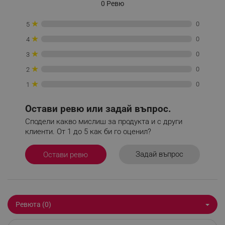
0 Ревю
_sgf_tracking
.alleop.bg
★
0
5
★
0
4
★
0
3
★
0
2
★
0
1
_sgf_delayed_actions,
.alleop.bg
Остави ревю или задай въпрос.
Сподели какво мислиш за продукта и с други
клиенти. От 1 до 5 как би го оценил?
_sgf_delayed_campaigns
.alleop.bg
Задай въпрос
Остави ревю
_sgf_npq
.alleop.bg
Ревюта (0)