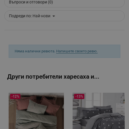
Въпроси и отговори (0)
_sgf_clicked_banners
.alleop.bg
Подреди по:
Най-нови
_sgf_rq
.alleop.bg
Няма налични ревюта.
Напишете своето ревю.
Други потребители харесаха и...
segmentifyExtension
.alleop.bg
-12%
-13%
sgfUserUpdateData
.alleop.bg