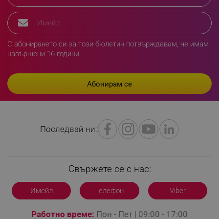
rlv_hashes
.alleop.bg
rlv_first_session
.alleop.bg
rlv_rid
.alleop.bg
С абонирането си за този бюлетин потвърждавам, че имам
rlv_rpid
.alleop.bg
навършени 16 години.
rlv_rpos
.alleop.bg
rlv_bid
.alleop.bg
rlv_odid
.alleop.bg
_twoAttr
.alleop.bg
__cf_bm
Cloudflare Inc.
.pazaruvaj.com
Последвай ни:
Свържете се с нас:
Имейл
Телефон
Viber
LaVisitorId_YWxsZW9wLmxhZGVzay5jb20v
.alleop.bg
Работно време:
Пон - Пет | 09:00 - 17:00
LaSID
Quality Unit LLC