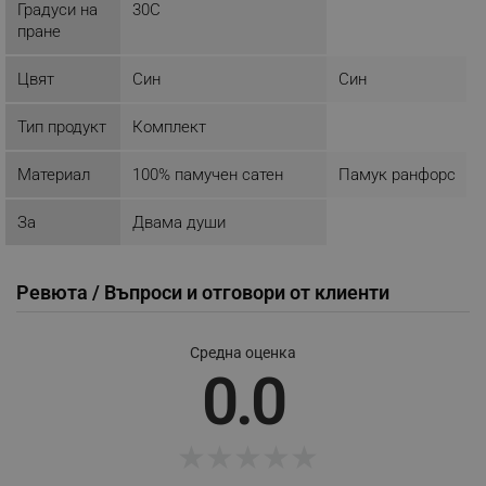
_nzm_nosubscribe_92166-7699
.alleop.bg
Градуси на
30C
пране
_nzm_idnl_92166-7699
.alleop.bg
_nzm_noid_92166-7699
.alleop.bg
Цвят
Син
Син
_nzm_id_92166-7699
.alleop.bg
Тип продукт
Комплект
_sgf_user_id
.alleop.bg
Материал
100% памучен сатен
Памук ранфорс
За
Двама души
_sgf_session_id
.alleop.bg
Ревюта / Въпроси и отговори от клиенти
_sgf_push_permission_asked
.alleop.bg
Средна оценка
Google Privacy Policy
0.0
_sgf_test_mode
.alleop.bg
★
★
★
★
★