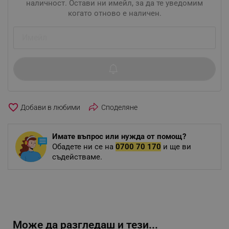
наличност. Остави ни имейл, за да те уведомим
когато отново е наличен.
favorite_border
Споделяне
Имате въпрос или нужда от помощ?
Обадете ни се на
0700 70 170
и ще ви
съдействаме.
Може да разгледаш и тези...