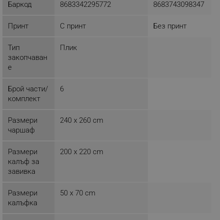
Баркод
8683342295772
8683743098347
ТАРГЕТИРАНЕ
Принт
С принт
Без принт
ФУНКЦИОНАЛНОСТ
Тип
Плик
НЕКЛАСИФИЦИРАНИ
закопчаван
е
Брой части/
6
Строго необходимо
Ефективност
комплект
Таргетиране
Функционалност
Размери
240 x 260 cm
Некласифицирани
чаршаф
Строго необходимите бисквитки позволяват
основната функционалност на уебсайта, като
Размери
200 x 220 cm
потребителско влизане и управление на
калъф за
акаунта. Уебсайтът не може да се използва
завивка
правилно без строго необходими бисквитки.
Provider /
Име
Размери
50 x 70 cm
Домейн
калъфка
click_code_ps
.alleop.bg