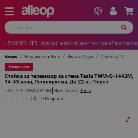
⭐ РОЖДЕН ДЕН
Издухай жегата
Царят на грила
Разопакова
Начало
Електроника и Фото
Видео и Аудио
Стойки за TV
Неналичен
Стойка за телевизор за стена Tesla TWM-Q-1443M,
14-43 инча, Регулируема, До 22 кг, Черен
SKU ID:
9TWMQ1443M
Виж още от
Tesla
★
★
★
★
★
(0)
0 Въпроса