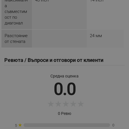
_nzm_idnl_92166-7699
.alleop.bg
а
_nzm_noid_92166-7699
.alleop.bg
съвместим
ост по
_nzm_id_92166-7699
.alleop.bg
диагонал
_sgf_user_id
.alleop.bg
Разстояние
24 мм
от стената
_sgf_session_id
.alleop.bg
Ревюта / Въпроси и отговори от клиенти
_sgf_push_permission_asked
.alleop.bg
Средна оценка
0.0
Google Privacy Policy
★
★
★
★
★
_sgf_test_mode
.alleop.bg
0 Ревю
★
0
5