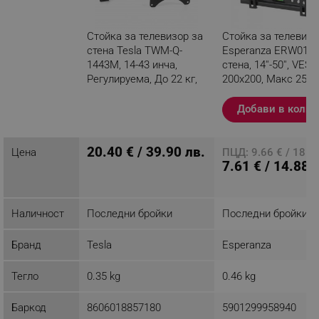
Стойка за телевизор за
Стойка за телевизо
стена Tesla TWM-Q-
Esperanza ERW010,
1443M, 14-43 инча,
стена, 14''-50'', VESA
Регулируема, До 22 кг,
200x200, Макс 25 кг
Черен
Черен
Добави в колич
Разглеждате този
продукт
20.40 € / 39.90 лв.
Цена
ПЦД: 9.66 € / 18.8
7.61 € / 14.88 
Наличност
Последни бройки
Последни бройки
Бранд
Tesla
Esperanza
Тегло
0.35 kg
0.46 kg
Баркод
8606018857180
5901299958940