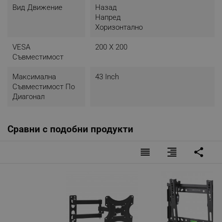
Вид Движение
Назад
Напред
Хоризонтално
VESA
200 X 200
Съвместимост
Максимална
43 Inch
Съвместимост По
Диагонал
Сравни с подобни продукти
reorder
format_align_right
share