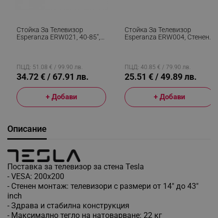
Стойка За Телевизор
Стойка За Телевизор
Esperanza ERW021, 40-85",
Esperanza ERW004, Стенен
Регулиране На Наклона, До
Монтаж, От 26 До 70 Inch,
68.2 Кг, Черен
Макс 55 Кг, Vesa 400x400,
Черен
ПЦД: 51.08 € / 99.90 лв.
ПЦД: 40.85 € / 79.90 лв.
34.72 € / 67.91 лв.
25.51 € / 49.89 лв.
+ Добави
+ Добави
Описание
Поставка за телевизор за стена Tesla
- VESA: 200x200
- Стенен монтаж: телевизори с размери от 14" до 43"
inch
- Здрава и стабилна конструкция
- Максимално тегло на натоварване: 22 кг