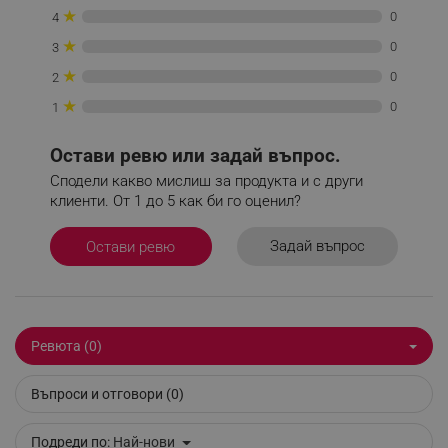
_sgf_tracking
.alleop.bg
★
0
4
★
0
3
★
0
2
★
0
1
_sgf_delayed_actions,
.alleop.bg
Остави ревю или задай въпрос.
Сподели какво мислиш за продукта и с други
клиенти. От 1 до 5 как би го оценил?
Задай въпрос
Остави ревю
_sgf_delayed_campaigns
.alleop.bg
Ревюта (0)
_sgf_npq
.alleop.bg
Въпроси и отговори (0)
Подреди по:
Най-нови
_sgf_clicked_banners
.alleop.bg