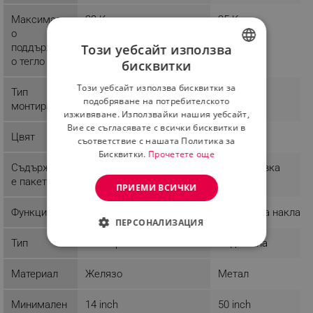
Максималн
22 Kg
25 Kg
о
поддържан
Този уебсайт използва
о тегло
бисквитки
BULGARIAN
Този уебсайт използва бисквитки за
Тип
Стена
Стена
ROMANIAN
подобряване на потребителското
монтиране
изживяване. Използвайки нашия уебсайт,
Вие се съгласявате с всички бисквитки в
Цвят
Черен
Черен
съответствие с нашата Политика за
Бисквитки.
Прочетете още
Съдържани
1 x Поставка
е пакет
ПРИЕМИ ВСИЧКИ
Функции
15 градуса накланя
ПЕРСОНАЛИЗАЦИЯ
Тип
Фиксирана
Подвижна
СТРОГО НЕОБХОДИМО
Материал
Желязо
Метал
ЕФЕКТИВНОСТ
Минимален
14 inch
50 inch
ТАРГЕТИРАНЕ