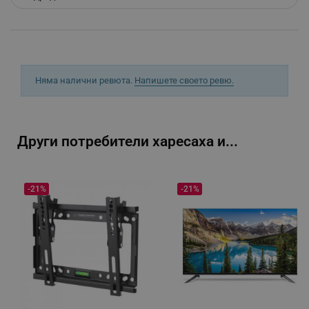
_sgf_rq
.alleop.bg
Няма налични ревюта.
Напишете своето ревю.
Други потребители харесаха и...
segmentifyExtension
.alleop.bg
-21%
-21%
sgfUserUpdateData
.alleop.bg