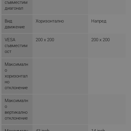
съвместим
диагонал
ФУНКЦИОНАЛНОСТ
НЕКЛАСИФИЦИРАНИ
Вид
Хоризонтално
Напред
движение
VESA
200 x 200
200 x 200
съвместим
Строго необходимо
Ефективност
ост
Таргетиране
Функционалност
Некласифицирани
Максималн
о
Строго необходимите бисквитки позволяват
хоризонтал
основната функционалност на уебсайта, като
но
потребителско влизане и управление на
отклонение
акаунта. Уебсайтът не може да се използва
правилно без строго необходими бисквитки.
Максималн
Provider /
Име
о
Домейн
вертикално
click_code_ps
.alleop.bg
отклонение
_nzm_nosubscribe_92166-7699
.alleop.bg
Максималн
43 inch
14 inch