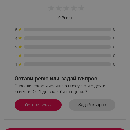
★
★
★
★
★
Таргетиране
Функционалност
Некласифицирани
0 Ревю
Строго необходимите бисквитки позволяват
★
0
5
основната функционалност на уебсайта, като
потребителско влизане и управление на
★
0
4
акаунта. Уебсайтът не може да се използва
правилно без строго необходими бисквитки.
★
0
3
Provider /
★
Име
0
2
Домейн
★
0
1
click_code_ps
.alleop.bg
_nzm_nosubscribe_92166-7699
.alleop.bg
Остави ревю или задай въпрос.
_nzm_idnl_92166-7699
.alleop.bg
Сподели какво мислиш за продукта и с други
_nzm_noid_92166-7699
.alleop.bg
клиенти. От 1 до 5 как би го оценил?
_nzm_id_92166-7699
.alleop.bg
Задай въпрос
Остави ревю
_sgf_user_id
.alleop.bg