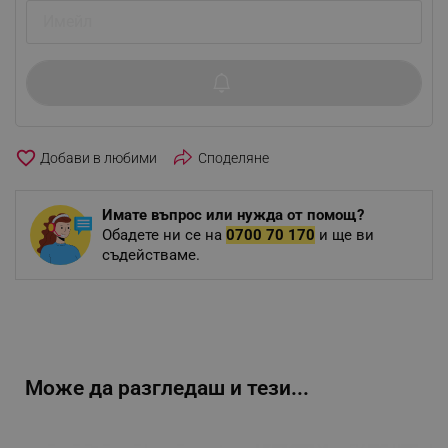
favorite_border
Споделяне
Имате въпрос или нужда от помощ?
Обадете ни се на
0700 70 170
и ще ви
съдействаме.
Може да разгледаш и тези...