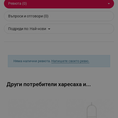
Ревюта (0)
_sgf_session_id
.alleop.bg
Въпроси и отговори (0)
_sgf_push_permission_asked
.alleop.bg
Подреди по:
Най-нови
Google Privacy Policy
_sgf_test_mode
.alleop.bg
Няма налични ревюта.
Напишете своето ревю.
_sgf_tracking
.alleop.bg
Други потребители харесаха и...
_sgf_delayed_actions,
.alleop.bg