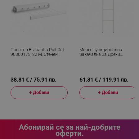
_sgf_delayed_campaigns
.alleop.bg
Простор Brabantia Pull-Out
Многофункционална
90300175, 22 М, Стенен
Закачалка За Дрехи
_sgf_npq
.alleop.bg
Монтаж, Автоматично
Brabantia Linn 1008928, 3
Блокиране, Устойчив На
Рафта, Овална Част За
Корозия, Бял
Закачане На Сако,
Устойчива На Корозия, Бял
38.81 € / 75.91 лв.
61.31 € / 119.91 лв.
_sgf_clicked_banners
.alleop.bg
+ Добави
+ Добави
_sgf_rq
.alleop.bg
Абонирай се за най-добрите
оферти.