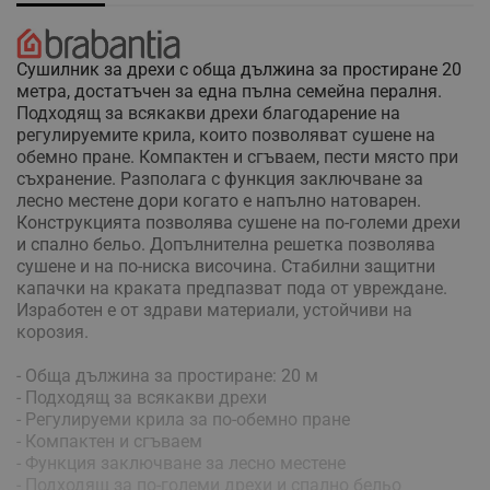
Сушилник за дрехи с обща дължина за простиране 20
метра, достатъчен за една пълна семейна пералня.
Подходящ за всякакви дрехи благодарение на
регулируемите крила, които позволяват сушене на
обемно пране. Компактен и сгъваем, пести място при
съхранение. Разполага с функция заключване за
лесно местене дори когато е напълно натоварен.
Конструкцията позволява сушене на по-големи дрехи
и спално бельо. Допълнителна решетка позволява
сушене и на по-ниска височина. Стабилни защитни
капачки на краката предпазват пода от увреждане.
Изработен е от здрави материали, устойчиви на
корозия.
- Обща дължина за простиране: 20 м
- Подходящ за всякакви дрехи
- Регулируеми крила за по-обемно пране
- Компактен и сгъваем
- Функция заключване за лесно местене
- Подходящ за по-големи дрехи и спално бельо