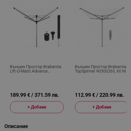
Външен Простор Brabantia
Външен Простор Brabantia
Lift-O-Matic Advance
TopSpinner 90300265, 60 М,
90300253, 50 М,
Метален Шиш За
Регулируема Височина,
Вкопаване, Резистентен На
Котва За Бетониране,
Корозия, Инокс
Калъф, Торба С Щипки,
Резистентен На Корозия,
189.99 € / 371.59 лв.
112.99 € / 220.99 лв.
Инокс
+ Добави
+ Добави
Описание