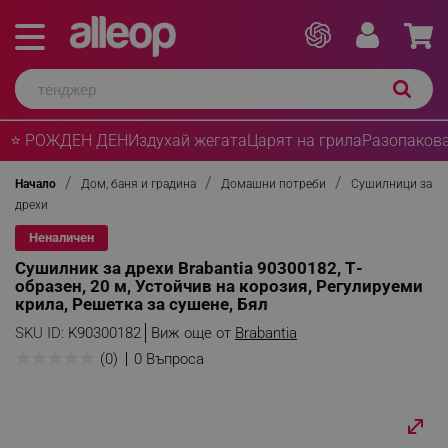
⭐ РОЖДЕН ДЕН
Издухай жегата
Царят на грила
Разопакова
Начало
Дом, баня и градина
Домашни потреби
Сушилници за
дрехи
Неналичен
Сушилник за дрехи Brabantia 90300182, Т-
образен, 20 м, Устойчив на корозия, Регулируеми
крила, Решетка за сушене, Бял
SKU ID:
K90300182
Виж още от
Brabantia
★
★
★
★
★
(0)
0 Въпроса