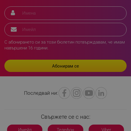
segmentifyExtension
.alleop.bg
С абонирането си за този бюлетин потвърждавам, че имам
sgfUserUpdateData
.alleop.bg
навършени 16 години.
rlv_h_fbp
.alleop.bg
Последвай ни:
rlv_
.alleop.bg
rlv_mode
.alleop.bg
rlv_p
.alleop.bg
Свържете се с нас:
rlv_g
.alleop.bg
Имейл
Телефон
Viber
rlv_s
.alleop.bg