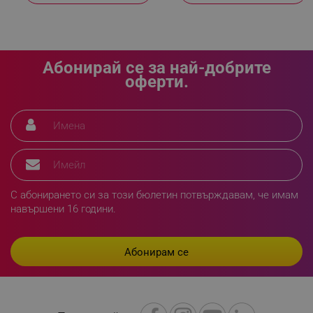
sgfUserUpdateData
.alleop.bg
Абонирай се за най-добрите
оферти.
rlv_h_fbp
.alleop.bg
rlv_
.alleop.bg
rlv_mode
.alleop.bg
rlv_p
.alleop.bg
rlv_g
.alleop.bg
С абонирането си за този бюлетин потвърждавам, че имам
rlv_s
.alleop.bg
навършени 16 години.
rlv_iv
.alleop.bg
rlv_e_pt
.alleop.bg
rlv_e
.alleop.bg
rlv_h_profile
.alleop.bg
rlv_h_cart
.alleop.bg