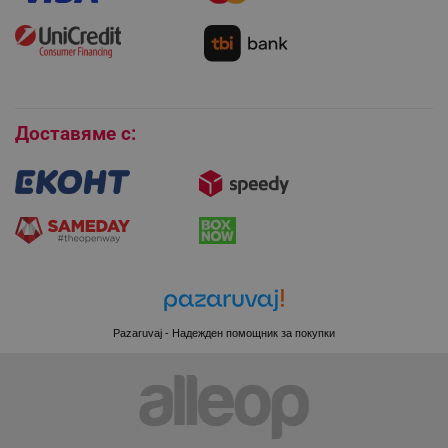
Монтаж на климатици
Как да се абонирам за имейл бюлетина?
Условия за връщане
LaVisitorId_YWxsZW9wLmxhZGVzay5jb20v
.alleop.bg
Покупки на изплащане
LaSID
Quality Unit LLC
www.alleop.bg
Бисквитки
Доставяме с:
PHPSESSID
PHP.net
editor.alleop.bg
Pazaruvaj - Надежден помощник за покупки