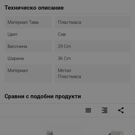
Техническо описание
Материал Тава
Пластмаса
Цвят
Сив
Височина
29 Cm
Ширина
36 Cm
Материал
Метал
Пластмаса
Сравни с подобни продукти
reorder
format_align_right
share