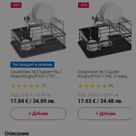
-42%
-42%
Топ продукт в любими
Сушилник За Съдове На 2
Сушилник За Съдове
Нива Kinghoff KH 1797,
Kinghoff KH 1796, 2 Нива,
Поставка За Прибори, Сив
Поставка За Прибори,
★
★
★
★
★
★
★
★
★
★
Черен
(1)
(6)
ПЦД: 30.62 € / 59.89 лв.
ПЦД: 30.62 € / 59.89 лв.
17.84 € / 34.89 лв.
17.63 € / 34.48 лв.
+ Добави
+ Добави
Описание