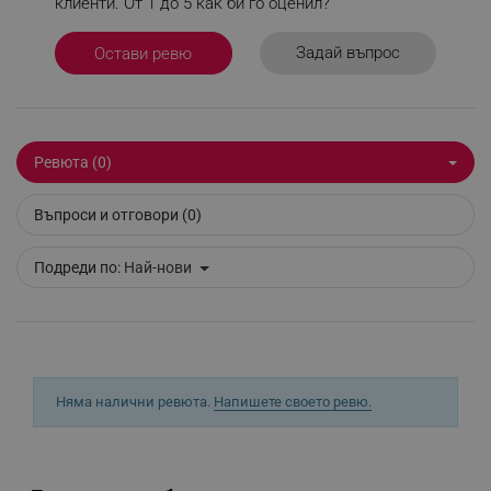
клиенти. От 1 до 5 как би го оценил?
_sgf_test_mode
.alleop.bg
Задай въпрос
Остави ревю
_sgf_tracking
.alleop.bg
Ревюта (0)
Въпроси и отговори (0)
Подреди по:
Най-нови
_sgf_delayed_actions,
.alleop.bg
Няма налични ревюта.
Напишете своето ревю.
_sgf_delayed_campaigns
.alleop.bg