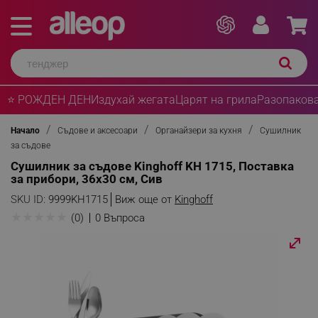
⭐ РОЖДЕН ДЕН
Издухай жегата
Царят на грила
Разопакова
Начало
Съдове и аксесоари
Органайзери за кухня
Сушилник
за съдове
Сушилник за съдове Kinghoff KH 1715, Поставка
за прибори, 36x30 см, Сив
SKU ID:
9999KH1715
Виж още от
Kinghoff
★
★
★
★
★
(0)
0 Въпроса