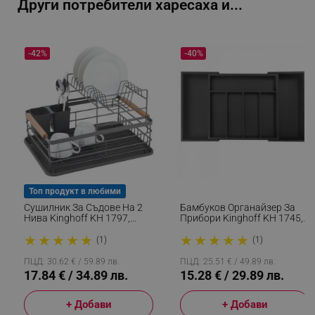
Други потребители харесаха и...
_sgf_npq
.alleop.bg
-42%
-40%
_sgf_clicked_banners
.alleop.bg
_sgf_rq
.alleop.bg
Топ продукт в любими
Сушилник За Съдове На 2
Бамбуков Органайзер За
Нива Kinghoff KH 1797,
Прибори Kinghoff KH 1745,
Поставка За Прибори, Сив
Разширяем, Черен
★
★
★
★
★
★
★
★
★
★
(1)
(1)
segmentifyExtension
.alleop.bg
ПЦД: 30.62 € / 59.89 лв.
ПЦД: 25.51 € / 49.89 лв.
17.84 € / 34.89 лв.
15.28 € / 29.89 лв.
+ Добави
+ Добави