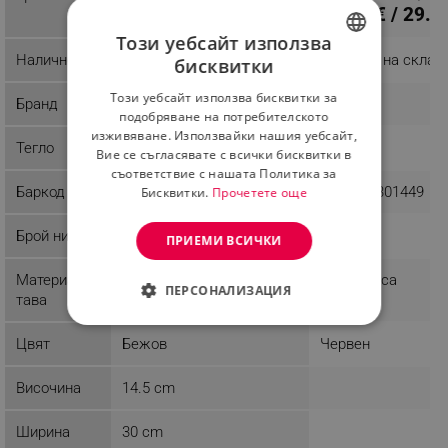
10.18 € / 19.91 лв.
15.29 € / 29.9
Този уебсайт използва
Наличност
Налично на склад
Налично на склад
бисквитки
BULGARIAN
Този уебсайт използва бисквитки за
Бранд
Kinghoff
Rosberg
ROMANIAN
подобряване на потребителското
изживяване. Използвайки нашия уебсайт,
Тегло
1 kg
1.83 kg
Вие се съгласявате с всички бисквитки в
съответствие с нашата Политика за
Баркод
5908287218383
3800235301449
Бисквитки.
Прочетете още
Брой нива
1
ПРИЕМИ ВСИЧКИ
Материал
Пластмаса
Пластмаса
ПЕРСОНАЛИЗАЦИЯ
тава
СТРОГО НЕОБХОДИМО
Цвят
Бежов
Червен
ЕФЕКТИВНОСТ
Височина
14.5 cm
ТАРГЕТИРАНЕ
Ширина
30 cm