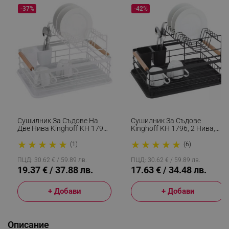
-37%
-42%
Сушилник За Съдове На
Сушилник За Съдове
Две Нива Kinghoff KH 1798,
Kinghoff KH 1796, 2 Нива,
Поставки За Прибори,
Поставка За Прибори,
★
★
★
★
★
★
★
★
★
★
Дървени Дръжки, Бял
Черен
(1)
(6)
ПЦД: 30.62 € / 59.89 лв.
ПЦД: 30.62 € / 59.89 лв.
19.37 € / 37.88 лв.
17.63 € / 34.48 лв.
+ Добави
+ Добави
Описание