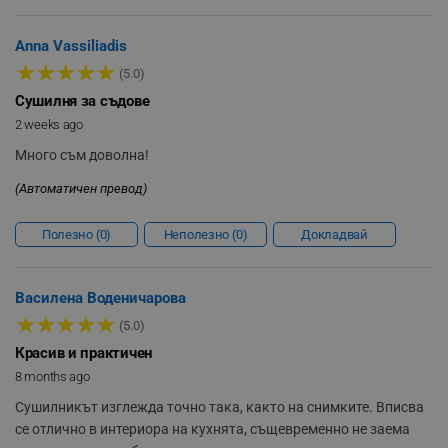
Anna Vassiliadis
★
★
★
★
★
(5.0)
Сушилня за съдове
_sgf_delayed_actions,
.alleop.bg
2 weeks ago
Много съм доволна!
(Автоматичен превод)
_sgf_delayed_campaigns
.alleop.bg
Полезно
0
Неполезно
0
Докладвай
Василена Воденичарова
★
★
★
★
★
_sgf_npq
.alleop.bg
(5.0)
Красив и практичен
8 months ago
Сушилникът изглежда точно така, както на снимките. Вписва
_sgf_clicked_banners
.alleop.bg
се отлично в интериора на кухнята, същевременно не заема