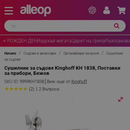
⭐ РОЖДЕН ДЕН
Издухай жегата
Царят на грила
Разопакова
Начало
Съдове и аксесоари
Органайзери за кухня
Сушилник
за съдове
Сушилник за съдове Kinghoff KH 1838, Поставки
за прибори, Бежов
SKU ID:
9999KH1838
Виж още от
Kinghoff
★
★
★
★
★
(2)
2 Въпроса