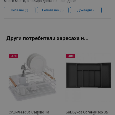
много място, а побира достатъчно съдове.
Полезно
0
Неполезно
0
Докладвай
_sgf_rq
.alleop.bg
Други потребители харесаха и...
segmentifyExtension
.alleop.bg
-37%
-40%
sgfUserUpdateData
.alleop.bg
Сушилник За Съдове На
Бамбуков Органайзер За
rlv_h_fbp
.alleop.bg