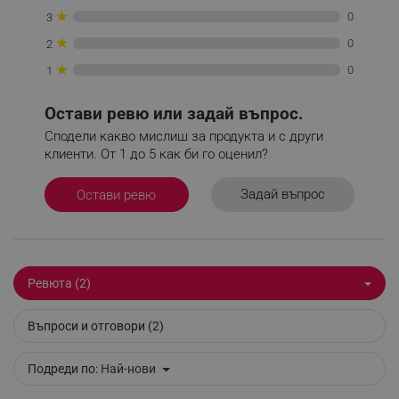
_nzm_noid_92166-7699
.alleop.bg
★
0
3
_nzm_id_92166-7699
.alleop.bg
★
0
2
_sgf_user_id
.alleop.bg
★
0
1
Остави ревю или задай въпрос.
Сподели какво мислиш за продукта и с други
_sgf_session_id
.alleop.bg
клиенти. От 1 до 5 как би го оценил?
Задай въпрос
Остави ревю
_sgf_push_permission_asked
.alleop.bg
Google Privacy Policy
Ревюта (2)
_sgf_test_mode
.alleop.bg
Въпроси и отговори (2)
Подреди по:
Най-нови
_sgf_tracking
.alleop.bg