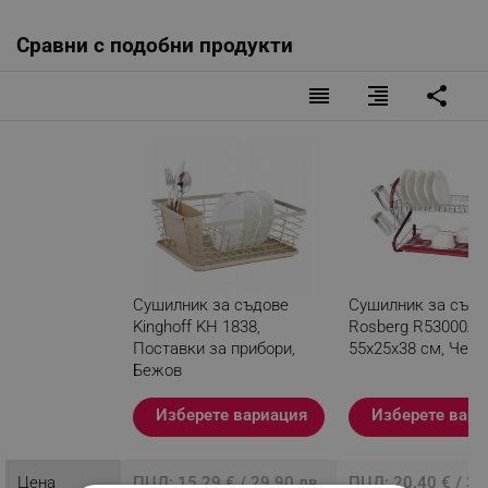
Размери:
Сравни с подобни продукти
Височина - 14.5 см
Широчина - 30 см
reorder
format_align_right
share
Дължина - 36 см
Сушилник за съдове
Сушилник за съдо
Kinghoff KH 1838,
Rosberg R53000A, 
Поставки за прибори,
55х25х38 см, Черв
Бежов
Разглеждате този
Изберете вариация
Изберете вари
продукт
Цена
ПЦД: 15.29 € / 29.90 лв.
ПЦД: 20.40 € / 39