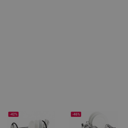
-42%
-46%