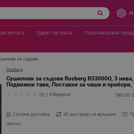
AI
хай жегата
Царят на грила
Разопаковани прод
шилник за съдове
Rosberg
Сушилник за съдове Rosberg R53000O, 3 нива,
Подвижни тави, Поставки за чаши и прибори,
★
★
★
★
★
0 Въпроса
(0)
SKU ID:
Сигурна доставка
60 дни право на връщане
П
пратка