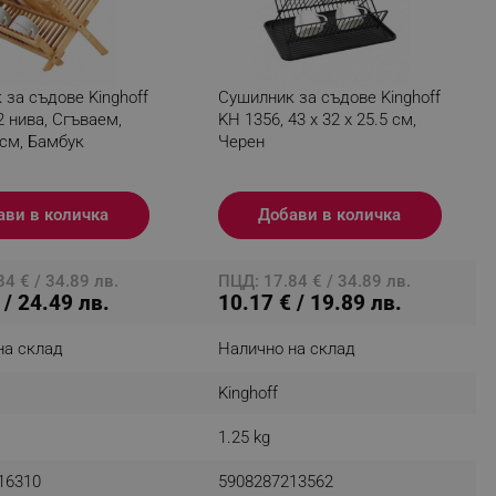
fying visitors. The lifetime
за съдове Kinghoff
Сушилник за съдове Kinghoff
2 нива, Сгъваем,
KH 1356, 43 x 32 x 25.5 см,
 см, Бамбук
Черен
ifying visitor sessions
itor is asked for web push
ави в количка
Добави в количка
tor is a test user and can
tor disabled tracking,
4 € / 34.89 лв.
ПЦД: 17.84 € / 34.89 лв.
y related cookies and local
 / 24.49 лв.
10.17 € / 19.89 лв.
aign specific data for
на склад
Налично на склад
aign specific data for
Kinghoff
r events stored to be sent
1.25 kg
ferent banners clicked by the
16310
5908287213562