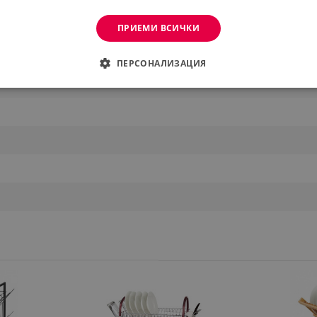
ПРИЕМИ ВСИЧКИ
ПЕРСОНАЛИЗАЦИЯ
ДИМО
ЕФЕКТИВНОСТ
ТАРГЕТИРАНЕ
ФУНКЦИО
АНИ
еобходимо
Ефективност
Таргетиране
Функционалност
Неклас
витки позволяват основната функционалност на уебсайта, като потребителско вл
же да се използва правилно без строго необходими бисквитки.
Provider /
Валиден
Описание
Домейн
до
.alleop.bg
1 месец
Profitshare
7699
.alleop.bg
1 месец
newsman
.alleop.bg
1 месец
Newsman