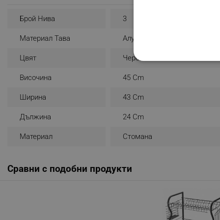
Брой Нива
3
Материал Тава
Алуминий
Цвят
Черен
СТРОГО НЕОБХО
Височина
45 Cm
НЕКЛАСИФИЦИР
Ширина
43 Cm
Дължина
24 Cm
Строго н
Материал
Стомана
Строго необходимите биск
акаунта. Уебсайтът не мо
Сравни с подобни продукти
Име
click_code_ps
_nzm_nosubscribe_92166-
_nzm_idnl_92166-7699