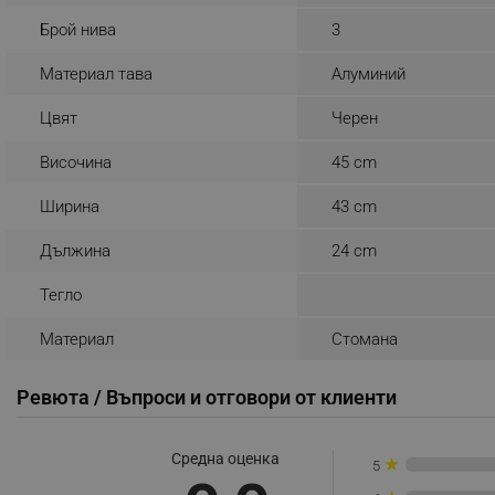
_sgf_rq
Брой нива
3
Материал тава
Алуминий
segmentifyExtension
Цвят
Черен
sgfUserUpdateData
Височина
45 cm
rlv_h_fbp
Ширина
43 cm
rlv_
Дължина
24 cm
rlv_mode
Тегло
rlv_p
rlv_g
Материал
Стомана
rlv_s
rlv_iv
Ревюта / Въпроси и отговори от клиенти
rlv_e_pt
rlv_e
Средна оценка
★
5
rlv_h_profile