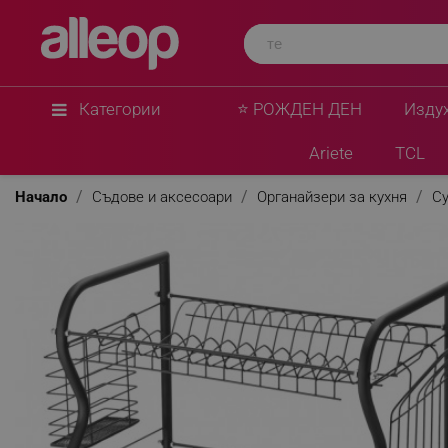
Категории
⭐ РОЖДЕН ДЕН
Изду
Ariete
TCL
Начало
Съдове и аксесоари
Органайзери за кухня
Су