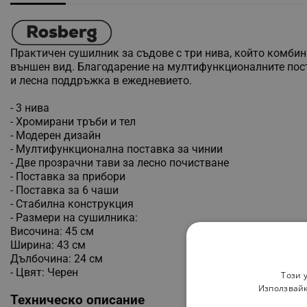
Практичен сушилник за съдове с три нива, който комбин
външен вид. Благодарение на мултифункционалните поста
и лесна поддръжка в ежедневието.
- 3 нива
- Хромирани тръби и тел
- Модерен дизайн
- Мултифункционална поставка за чинии
- Две прозрачни тави за лесно почистване
- Поставка за прибори
- Поставка за 6 чаши
- Стабилна конструкция
- Размери на сушилника:
Височина: 45 см
Ширина: 43 см
Дълбочина: 24 см
- Цвят: Черен
Този 
Използвайк
Техническо описание