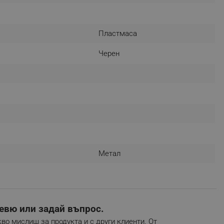
r events which is cancelled
ent to Segmentify servers
Пластмаса
 visitor installed
Черен
 visitor’s data including
rship status and
Метал
евю или задай въпрос.
во мислиш за продукта и с други клиенти. От