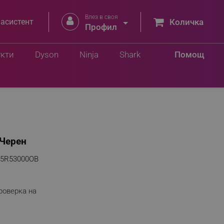
Влез в своя


 асистент
Количка
Профил
укти
Dyson
Ninja
Shark
Помощ
 Черен
55R53000OB
роверка на