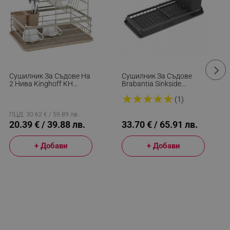
Сушилник За Съдове На
Сушилник За Съдове
2 Нива Kinghoff KH
Brabantia Sinkside
1839, Поставка За
1000202, Тава За
★
★
★
★
★
Прибори, Бежов
Отцеждане, Поставка За
(1)
Прибори, Тъмносив
ПЦД: 30.62 € / 59.89 лв.
20.39 € / 39.88 лв.
33.70 € / 65.91 лв.
+ Добави
+ Добави