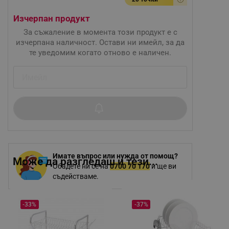
Изчерпан продукт
За съжаление в момента този продукт е с
изчерпана наличност. Остави ни имейл, за да
те уведомим когато отново е наличен.
Имате въпрос или нужда от помощ?
Може да разгледаш и тези...
Обадете ни се на
0700 70 170
и ще ви
съдействаме.
-33%
-37%