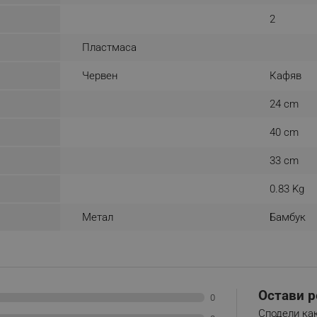
.alleop.bg
Сесия
This is a list of customer behaviou
2
due to an error and stored to be s
in next page
Пластмаса
.alleop.bg
6 месеца
This is a flag to set whether current
Segmentify Chrome Extension
Червен
Кафяв
.alleop.bg
6 месеца
This is JSON object to store current
name, username, segments, membe
24 cm
membership date
.alleop.bg
1 месец
Releva
40 cm
.alleop.bg
1 месец
Releva
33 cm
.alleop.bg
1 месец
Releva
0.83 Kg
.alleop.bg
1 месец
Releva
.alleop.bg
1 месец
Releva
Метал
Бамбук
.alleop.bg
1 месец
Releva
.alleop.bg
1 месец
Releva
.alleop.bg
1 месец
Releva
.alleop.bg
1 месец
Releva
Остави р
0
Сподели как
.alleop.bg
1 месец
Releva