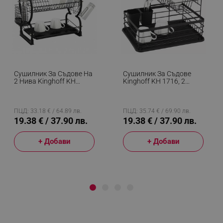
Сушилник За Съдове На
Сушилник За Съдове
2 Нива Kinghoff KH
Kinghoff KH 1716, 2
1500, 56.5 Cm,
Нива, Поставка За
Приставки За Чаши И
Прибори, Черен
Прибори, Черен
ПЦД: 33.18 € / 64.89 лв.
ПЦД: 35.74 € / 69.90 лв.
19.38 € / 37.90 лв.
19.38 € / 37.90 лв.
+ Добави
+ Добави