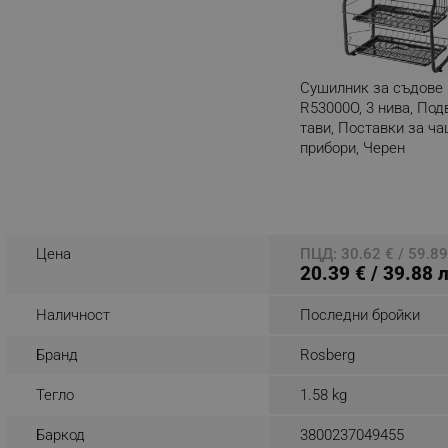
_nzm_noid_92166-7699
_nzm_id_92166-7699
_sgf_user_id
Сушилник за съдове 
R53000O, 3 нива, По
тави, Поставки за ча
_sgf_session_id
прибори, Черен
_sgf_push_permission_as
Разглеждате този пр
_sgf_test_mode
_sgf_tracking
Цена
ПЦД: 30.62 € / 59.89
20.39 € / 39.88 
_sgf_delayed_actions,
Наличност
Последни бройки
_sgf_delayed_campaigns
Бранд
Rosberg
_sgf_npq
Тегло
1.58 kg
_sgf_clicked_banners
Баркод
3800237049455