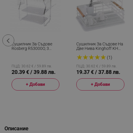
Сушилник За Съдове
Сушилник За Съдове На
Rosberg R53000O, 3
Две Нива Kinghoff KH
Нива, Подвижни Тави,
1798, Поставки За
★
★
★
★
★
Поставки За Чаши И
Прибори, Дървени
(1)
Прибори, Хром
Дръжки, Бял
ПЦД: 30.62 € / 59.89 лв.
ПЦД: 30.62 € / 59.89 лв.
20.39 € / 39.88 лв.
19.37 € / 37.88 лв.
+ Добави
+ Добави
Описание