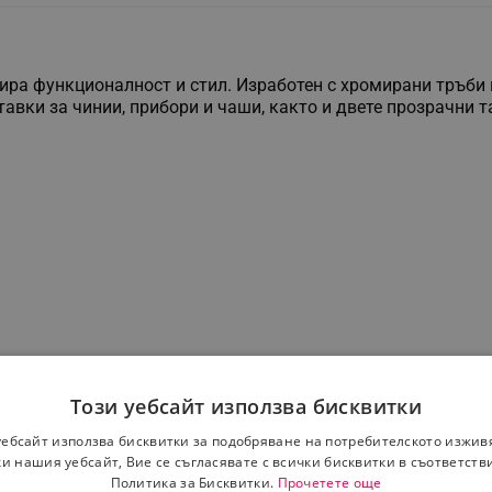
ира функционалност и стил. Изработен с хромирани тръби и
вки за чинии, прибори и чаши, както и двете прозрачни т
Този уебсайт използва бисквитки
уебсайт използва бисквитки за подобряване на потребителското изжив
и нашия уебсайт, Вие се съгласявате с всички бисквитки в съответств
Политика за Бисквитки.
Прочетете още