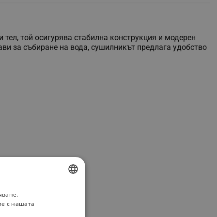
 тел, той осигурява стабилна конструкция и модерен
ави за събиране на вода, сушилникът предлага удобство
яване.
BULGARIAN
ие с нашата
ROMANIAN