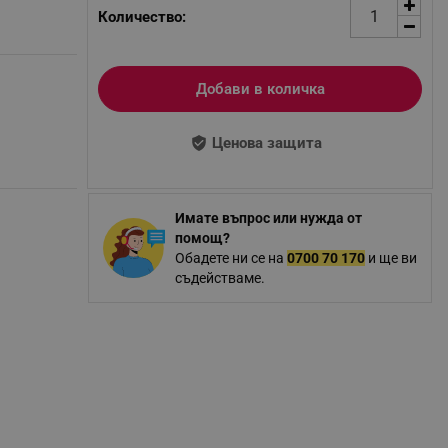
Количество:
Добави в количка
Ценова защита
Имате въпрос или нужда от
помощ?
Обадете ни се на
0700 70 170
и ще ви
съдействаме.