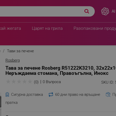
AI
10 см, Неръждаема
ПЦД:
8.12 € / 15.89 лв.
7.40 € / 14.47 л
хай жегата
Царят на грила
Разопаковани прод
е
Тави за печене
Rosberg
Тава за печене Rosberg R51222K3210, 32x22x1
Неръждаема стомана, Правоъгълна, Инокс
★
★
★
★
★
0 Въпроса
(0)
SKU ID:
Сигурна доставка
60 дни право на връщане
П
пратка