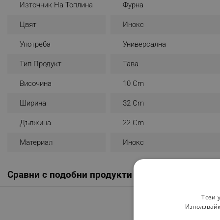
Източник На Топлина
Фурна
Цвят
Инокс
Употреба
Универсална
Тип Продукт
Тава
Височина
10 Cm
Ширина
32 Cm
Дължина
22 Cm
Материал
Инокс
Сравни с подобни продукти
Този 
Използвайк