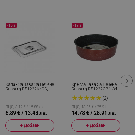
-15%
-19%
Капак За Тава За Печене
Кръгла Тава За Печене
Rosberg R51222K40C,
Rosberg R51222G34, 34
40x30 См, Неръждаема
См, Мраморно
★
★
★
★
★
Стомана, Сребрист
Покритие, Бордо
(2)
Меланж
ПЦД: 8.12 € / 15.88 лв.
ПЦД: 18.36 € / 35.91 лв.
6.89 € / 13.48 лв.
14.78 € / 28.91 лв.
+ Добави
+ Добави