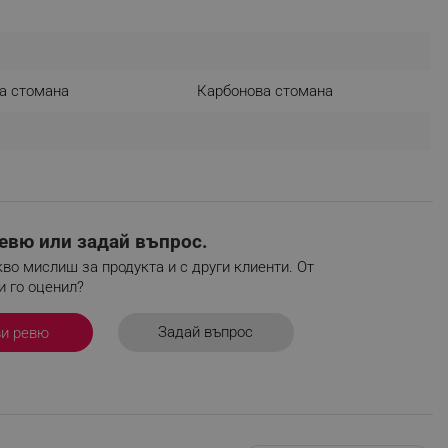
r events which is cancelled
ent to Segmentify servers
 visitor installed
а стомана
Карбонова стомана
 visitor’s data including
rship status and
евю или задай въпрос.
во мислиш за продукта и с други клиенти. От
и го оценил?
Задай въпрос
ви ревю