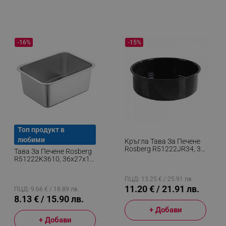
-16%
-15%
Топ продукт в
любими
Кръгла Тава За Печене
Rosberg R51222JR34, 34
Тава За Печене Rosberg
См, Емайлирана, Черен
R51222K3610, 36x27x10
См, Неръждаема
Стомана, Правоъгълна,
ПЦД: 13.25 € / 25.91 лв.
Инокс
11.20 € / 21.91 лв.
ПЦД: 9.66 € / 18.89 лв.
8.13 € / 15.90 лв.
+ Добави
+ Добави