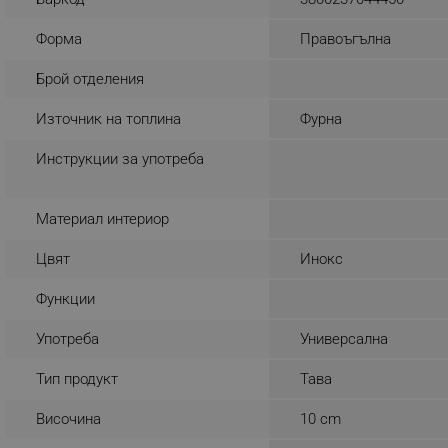
_nzm_noid_92166-7699
Форма
Правоъгълна
_nzm_id_92166-7699
Брой отделения
_sgf_user_id
Източник на топлина
Фурна
_sgf_session_id
_sgf_push_permission_as
Инструкции за употреба
_sgf_test_mode
Материал интериор
_sgf_tracking
Цвят
Инокс
Функции
_sgf_delayed_actions,
Употреба
Универсална
_sgf_delayed_campaigns
Тип продукт
Тава
_sgf_npq
Височина
10 cm
_sgf_clicked_banners