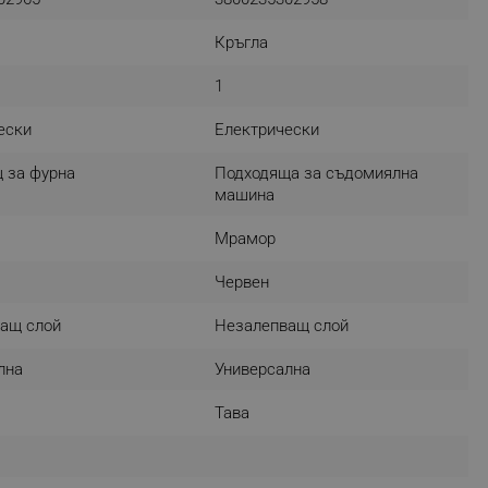
Кръгла
1
fying visitors. The lifetime
ески
Електрически
ifying visitor sessions
itor is asked for web push
 за фурна
Подходяща за съдомиялна
машина
tor is a test user and can
Мрамор
tor disabled tracking,
y related cookies and local
Червен
ащ слой
Незалепващ слой
aign specific data for
лна
Универсална
aign specific data for
Тава
r events stored to be sent
ferent banners clicked by the