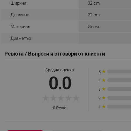
Ширина
32 cm
_sgf_rq
Дължина
22 cm
segmentifyExtension
Материал
Инокс
sgfUserUpdateData
Диаметър
Ревюта / Въпроси и отговори от клиенти
rlv_h_fbp
rlv_
Средна оценка
rlv_mode
★
5
0.0
rlv_p
★
4
rlv_g
★
3
★
★
★
★
★
rlv_s
★
2
rlv_iv
★
1
0 Ревю
rlv_e_pt
rlv_e
rlv_h_profile