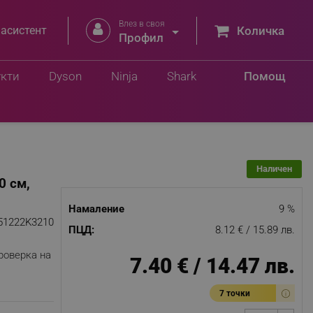
Влез в своя


 асистент
Количка
Профил
Добави в количка
в.
укти
Dyson
Ninja
Shark
Помощ
Наличен
0 см,
Намаление
9 %
51222K3210
ПЦД:
8.12 € / 15.89 лв.
роверка на
7.40 € / 14.47 лв.
7 точки