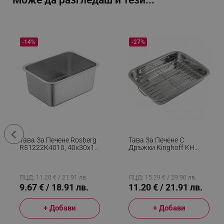
Може да разгледаш и тези...
-14%
-27%
Тава За Печене Rosberg
Тава За Печене С
R51222K4010, 40x30x10
Дръжки Kinghoff KH
См, Неръждаема
1377, 36 См, Подвижна
Стомана, Правоъгълна,
Решетка, Неръждаема
Инокс
Стомана, Правоъгълна,
Инокс
ПЦД: 11.20 € / 21.91 лв.
ПЦД: 15.29 € / 29.90 лв.
9.67 € / 18.91 лв.
11.20 € / 21.91 лв.
+ Добави
+ Добави