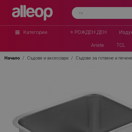
Rosberg
Тава за печене Rosberg R51222K3210, 32x22x
стомана, Правоъгълна, Инокс
★
★
★
★
★
0 Въпроса
(0)
Категории
⭐ РОЖДЕН ДЕН
Изду
Ariete
TCL
Начало
Съдове и аксесоари
Съдове за готвене и печен