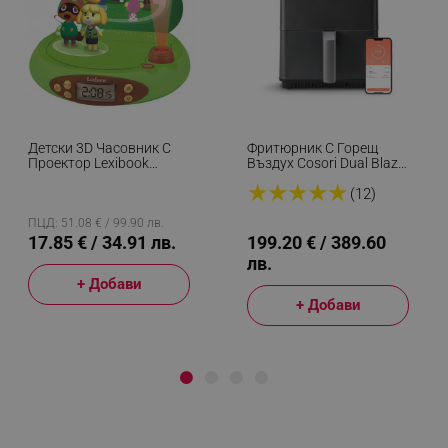
Детски 3D Часовник С
Фритюрник С Горещ
Проектор Lexibook
Въздух Cosori Dual Blaze
Nintendo Animal Crossing
CAF-P681S, 1700 W, 6.4
★
★
★
★
★
RP500AC, Аларма, 4
Л, 12 Програми, 360
(12)
Ефекта, Зелен/кафяв
ThermoIQ, Двойни
Нагреватели, Черен
ПЦД: 51.08 € / 99.90 лв.
17.85 € / 34.91 лв.
199.20 € / 389.60
лв.
+ Добави
+ Добави