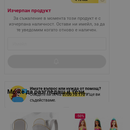
Изчерпан продукт
За съжаление в момента този продукт е с
изчерпана наличност. Остави ни имейл, за да
те уведомим когато отново е наличен.
Имате въпрос или нужда от помощ?
Може да разгледаш и тези...
Обадете ни се на
0700 70 170
и ще ви
съдействаме.
-50%