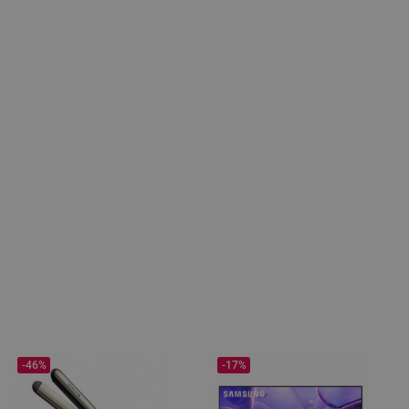
-46%
-17%