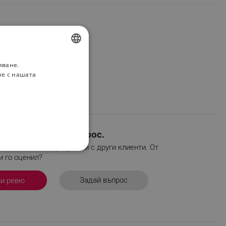
яване.
BULGARIAN
ие с нашата
ROMANIAN
евю или задай въпрос.
во мислиш за продукта и с други клиенти. От
НАЛНОСТ
и го оценил?
Задай въпрос
ви ревю
ифицирани