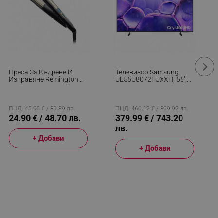
Преса За Къдрене И
Телевизор Samsung
Изправяне Remington
UE55U8072FUXXH, 55'',
S6500 Sleek And Curl,
138 См, 3840x2160 UHD
Керамика, Загряване:
4K, Клас G, Smart TV,
15 Секунди, 150-230C,
HDR, Bluetooth, Wi-Fi,
Златист/черен
Tizen, Черен
ПЦД: 45.96 € / 89.89 лв.
ПЦД: 460.12 € / 899.92 лв.
24.90 € / 48.70 лв.
379.99 € / 743.20
лв.
+ Добави
+ Добави