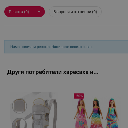
Строго необходимите биск
акаунта. Уебсайтът не мо
Ревюта (0)
Въпроси и отговори (0)
Име
click_code_ps
_nzm_nosubscribe_92166-
Няма налични ревюта.
Напишете своето ревю.
_nzm_idnl_92166-7699
_nzm_noid_92166-7699
_nzm_id_92166-7699
Други потребители харесаха и...
_sgf_user_id
_sgf_session_id
_sgf_push_permission_as
-50%
_sgf_test_mode
_sgf_tracking