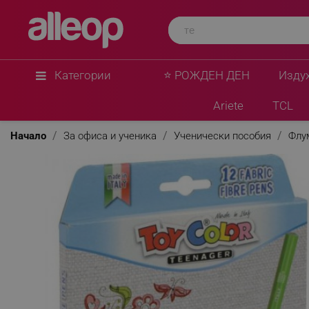
Категории
⭐ РОЖДЕН ДЕН
Изду
Ariete
TCL
Начало
За офиса и ученика
Ученически пособия
Флу