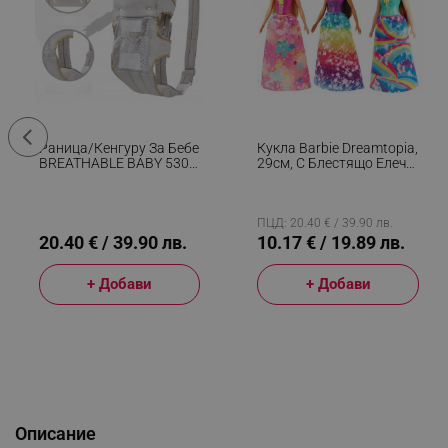
Раница/кенгуру За Бебе
Кукла Barbie Dreamtopia,
BREATHABLE BABY 5306,
29см, С Блестящо Елече
Ергономична,
И Цветна Пола,
Регулируеми
Многоцветен
Презрамки, Мрежеста
Вентилаци, Сив
ПЦД: 20.40 € / 39.90 лв.
20.40 € / 39.90 лв.
10.17 € / 19.89 лв.
+ Добави
+ Добави
Описание