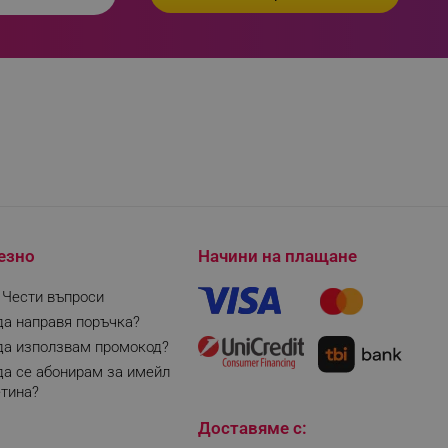
езно
Начини на плащане
| Чести въпроси
да направя поръчка?
да използвам промокод?
да се абонирам за имейл
тина?
Доставяме с: