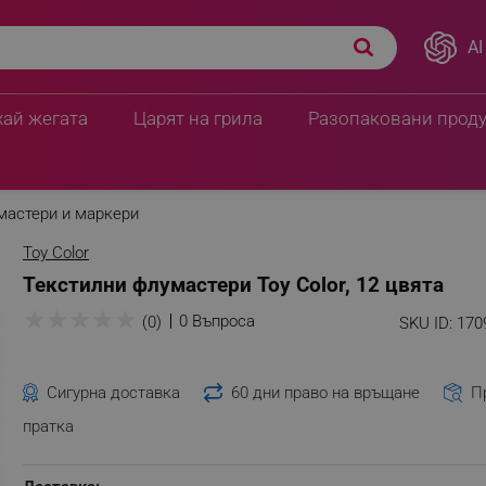
AI
хай жегата
Царят на грила
Разопаковани прод
мастери и маркери
Toy Color
Текстилни флумастери Toy Color, 12 цвята
★
★
★
★
★
0 Въпроса
(0)
SKU ID:
170
Сигурна доставка
60 дни право на връщане
П
пратка