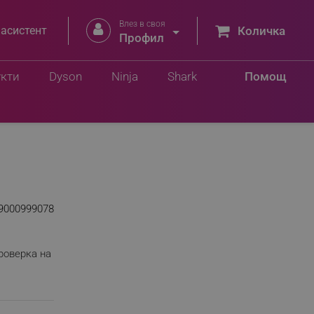
Влез в своя


 асистент
Количка
Профил
укти
Dyson
Ninja
Shark
Помощ
9000999078
роверка на