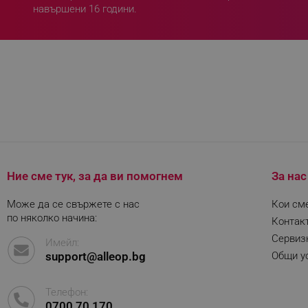
навършени 16 години.
rlv_g
rlv_s
rlv_iv
rlv_e_pt
rlv_e
rlv_h_profile
rlv_h_cart
rlv_h_wish
Ние сме тук, за да ви помогнем
За нас
rlv_impersonate_p
rlv_endpoint
Може да се свържете с нас
Кои см
rlv_hashes
по няколко начина:
Контак
rlv_first_session
Сервиз
Имейл:
support@alleop.bg
Общи ус
rlv_rid
rlv_rpid
Телефон:
rlv_rpos
0700 70 170