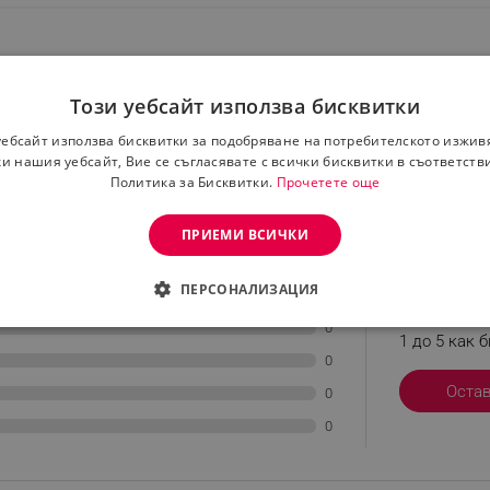
Този уебсайт използва бисквитки
уебсайт използва бисквитки за подобряване на потребителското изжив
и нашия уебсайт, Вие се съгласявате с всички бисквитки в съответств
Политика за Бисквитки.
Прочетете още
ПРИЕМИ ВСИЧКИ
Остави р
ПЕРСОНАЛИЗАЦИЯ
0
Сподели как
0
ДИМО
ЕФЕКТИВНОСТ
ТАРГЕТИРАНЕ
ФУНКЦИО
1 до 5 как б
0
АНИ
Оста
0
0
еобходимо
Ефективност
Таргетиране
Функционалност
Неклас