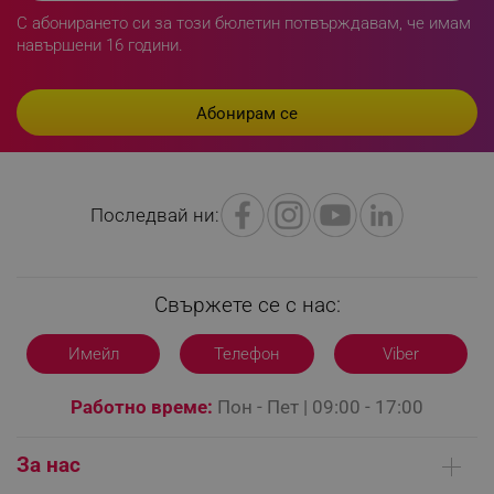
- Резолюция: 1920 x 1080
С абонирането си за този бюлетин потвърждавам, че имам
- Технология на дисплея: LED, VA
навършени 16 години.
- Честота на дисплея: 60 (Hz)
- Време за реакция: 8ms
- Ъгъл на виждане: 178°
- Яркост: 370 cd/m2
- Контраст: 5 000:1
- Портове:
LaVisitorId_YWxsZW9wLmxhZGVzay5jb20v
.alleop.bg
RF
LaSID
Quality Unit LLC
Composite In
Последвай ни:
www.alleop.bg
3x HDMI
CI слот
2x USB
Digital Audio out (optical)
Свържете се с нас:
- Тунер DVB-T2/C/S2
- Аудио: 2x 10W
PHPSESSID
Имейл
Телефон
Viber
PHP.net
- Цвят: Черен
editor.alleop.bg
- Размер на продукта 97 x 64.4 x 27.6 cm
- Гаранция 24 месеца
Работно време:
Пон - Пет | 09:00 - 17:00
За нас