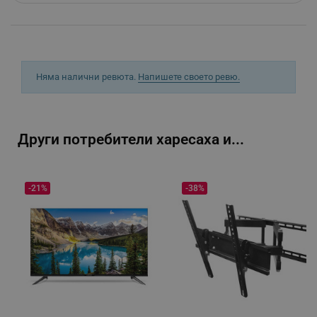
segmentifyExtension
.alleop.bg
- Операционна система: Google TV
- Видео приложения:
Youtube
Netflix
Amazon prime
sgfUserUpdateData
.alleop.bg
Няма налични ревюта.
Напишете своето ревю.
- Интерфейс:
2 х USB
3 x HDMI
1 x RF
Други потребители харесаха и...
1 х вход за данни
1 х CI+slot
- Скорост на обновяване: 60 Hz
rlv_h_fbp
.alleop.bg
- 2 вградени говорителя
-21%
-38%
rlv_
.alleop.bg
- Мощност на вградените говорители: 12 W
- Wireless: WiFi
rlv_mode
.alleop.bg
- Bluetooth
rlv_p
.alleop.bg
- LAN
rlv_g
.alleop.bg
- Eлектрическа консумация: 200 W
- Консумация на електроенергия в HDR режим/1000
rlv_s
.alleop.bg
часа: 156 kWh
rlv_iv
.alleop.bg
- Годишна консумация на енергия/1000 часа: 102
kWh
rlv_e_pt
.alleop.bg