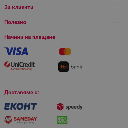
Кои сме ние
За клиенти
Контакти
Доставка на поръчки
Сервизни центрове
Полезно
Начини на плащане
Общи условия на сайта
FAQ | Чести въпроси
Платформа за ОРС
Начини на плащане
Как да направя поръчка?
Гаранция и сервиз
Как да използвам промокод?
Монтаж на климатици
Как да се абонирам за имейл бюлетина?
Условия за връщане
Покупки на изплащане
CookieScriptConsent
CookieScript
Бисквитки
.alleop.bg
Доставяме с: