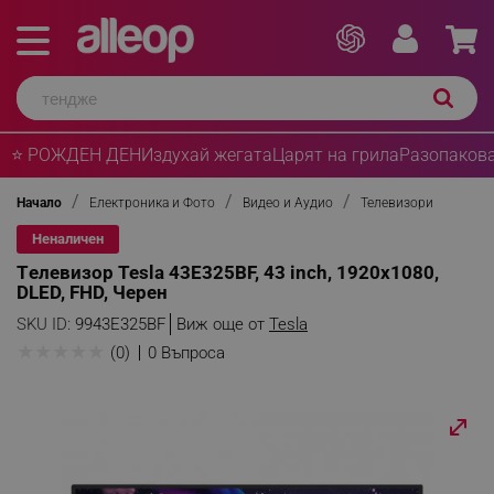
⭐ РОЖДЕН ДЕН
Издухай жегата
Царят на грила
Разопакова
Начало
Електроника и Фото
Видео и Аудио
Телевизори
Неналичен
Tелевизор Tesla 43E325BF, 43 inch, 1920x1080,
DLED, FHD, Черен
SKU ID:
9943E325BF
Виж още от
Tesla
★
★
★
★
★
(0)
0 Въпроса