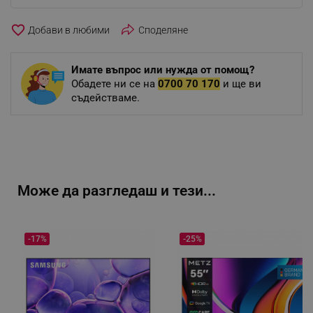
favorite_border
Споделяне
Имате въпрос или нужда от помощ?
Обадете ни се на
0700 70 170
и ще ви
съдействаме.
Може да разгледаш и тези...
-17%
-25%