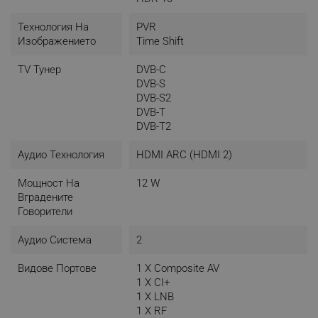
объркващи - но телевизорите Tesla правят
настройките прости и лесни за разбиране.
Технология На
PVR
Изображението
Time Shift
TV Тунер
DVB-C
DVB-S
DVB-S2
DVB-T
DVB-T2
Аудио Технология
HDMI ARC (HDMI 2)
Мощност На
12 W
Вградените
Говорители
Аудио Система
2
Видове Портове
1 X Composite AV
1 X CI+
1 X LNB
Google Assistant
1 X RF