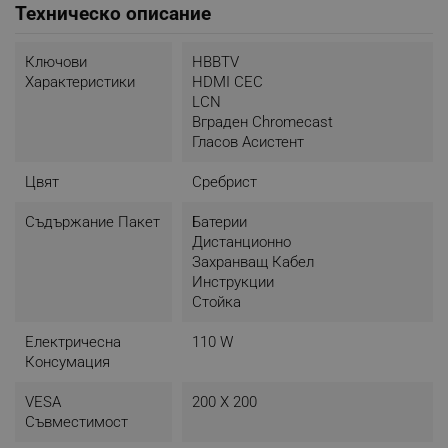
Техническо описание
Цялото ви семейство ще хареса този телевизор
със сертифицирана операционна система Android
TV 11 и множество невероятни възможности!
Ключови
HBBTV
Характеристики
HDMI CEC
LCN
Вграден Chromecast
Гласов Асистент
Цвят
Сребрист
Съдържание Пакет
Батерии
Дистанционно
Захранващ Кабел
Инструкции
Стойка
Електричесна
110 W
Консумация
VESA
200 X 200
Съвместимост