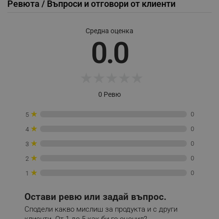
Ревюта / Въпроси и отговори от клиенти
rlv_bid
.alleop.bg
rlv_odid
.alleop.bg
Средна оценка
_twoAttr
.alleop.bg
0.0
__cf_bm
Cloudflare Inc.
.pazaruvaj.com
★
★
★
★
★
0 Ревю
★
0
5
★
0
4
LaVisitorId_YWxsZW9wLmxhZGVzay5jb20v
.alleop.bg
★
0
3
LaSID
Quality Unit LLC
www.alleop.bg
★
0
2
★
0
1
Остави ревю или задай въпрос.
Сподели какво мислиш за продукта и с други
PHPSESSID
клиенти. От 1 до 5 как би го оценил?
PHP.net