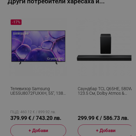
Други потребители харесаха и...
-17%
XSRF-TOKEN
promo.alleop.bg
Телевизор Samsung
Саундбар TCL Q65HE, 580W,
UE55U8072FUXXH, 55'', 138
123.5 См, Dolby Atmos &
См, 3840x2160 UHD 4K,
DTS-X Q Series Range, Wi-Fi,
Клас G, Smart TV, HDR,
LED, Безжичен, Черен
PHPSESSID
PHP.net
Bluetooth, Wi-Fi, Tizen, Черен
www.alleop.bg
ПЦД: 460.12 € / 899.92 лв.
379.99 € / 743.20 лв.
299.99 € / 586.73 лв.
+ Добави
+ Добави