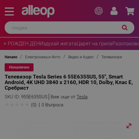
⭐ РОЖДЕН ДЕН
Издухай жегата
Царят на грила
Разопакова
Начало
Електроника и Фото
Видео и Аудио
Телевизори
Неналичен
Телевизор Tesla Series 6 55E635SUS, 55", Smart
Android, 4K UHD 3840 x 2160, HDR 10, Dolby, Клас E,
Сребрист
SKU ID:
955E635SUS
Виж още от
Tesla
★
★
★
★
★
(0)
0 Въпроса