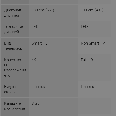
Time Shift
PVR
Диагонал
139 cm (55``)
109 cm (43``)
Sleep таймер
дисплей
Вграден Chromecast
_sgf_session_id
.alleop.bg
Google асистент
Технология
LED
LED
HDMI CEC
дисплей
HDMI ARC
LCN
_sgf_push_permission_asked
.alleop.bg
Вид
Smart TV
Non Smart TV
HBBTV
телевизор
- Видео приложения:
Google Privacy Policy
Youtube
Netflix
Качество
4K
Full HD
Prime Video
на
_sgf_test_mode
.alleop.bg
Google Play
изображени
Media player
ето
- Интерфейс:
2 х USB
Вид на
Плосък
Плосък
4 x HDMI
екрана
_sgf_tracking
.alleop.bg
1 x RF
1 х CI+
Капацитет
8 GB
1 x LNB
съхранение
1 x Composite AV