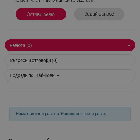
editor.alleop.bg
Задай въпрос
Остави ревю
Ревюта (0)
Въпроси и отговори (0)
Подреди по:
Най-нови
Няма налични ревюта.
Напишете своето ревю.
CookieScriptConsent
CookieScript
.alleop.bg