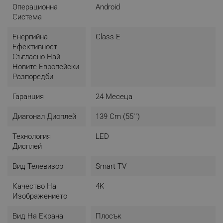
Операционна
Android
Система
Енергийна
Class E
Ефективност
Bluetooth дистанционно
Съгласно Най-
Новите Европейски
управление
Разпоредби
След като сдвоите Bluetooth дистанционното с
Гаранция
24 Месеца
телевизора, можете да използвате гласовото
търсене и да управлявате телевизора, без дори
Диагонал Дисплей
139 Cm (55``)
да го насочвате директно към него!
Превключвайте каналите, спирайте филма или
Технология
LED
променяйте плейлистата от всяка стая, в която
Дисплей
се намирате в момента.
Вид Телевизор
Smart TV
Качество На
4K
Изображението
Вид На Екрана
Плосък