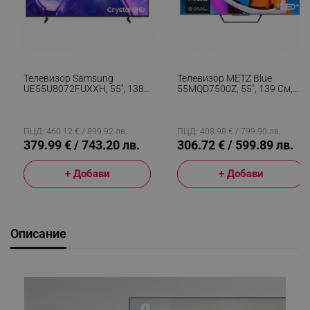
Телевизор Samsung
Телевизор METZ Blue
UE55U8072FUXXH, 55'', 138
55MQD7500Z, 55", 139 См,
См, 3840x2160 UHD 4K,
3840x2160 4K UHD,
Клас G, Smart TV, HDR,
QLED/Direct LED, Wi-Fi, Dolby
Bluetooth, Wi-Fi, Tizen, Черен
Vision™, Dolby Atmos®,
Черен
ПЦД: 460.12 € / 899.92 лв.
ПЦД: 408.98 € / 799.90 лв.
379.99 € / 743.20 лв.
306.72 € / 599.89 лв.
+ Добави
+ Добави
Описание