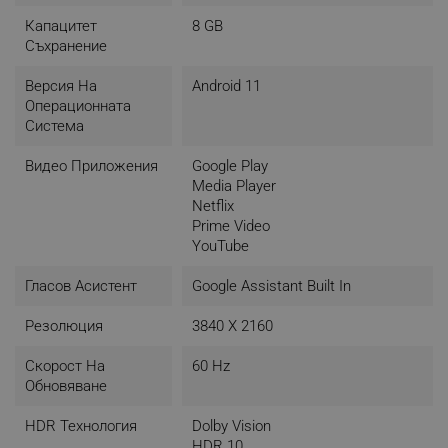
Капацитет
8 GB
Съхранение
Версия На
Android 11
Операционната
Система
Видео Приложения
Google Play
Media Player
Netflix
Prime Video
YouTube
Гласов Асистент
Google Assistant Built In
Резолюция
3840 X 2160
Лесен за настройване
Скорост На
60 Hz
Обновяване
Връзки, канали, менюта, разширени настройки...
HDR Технология
Dolby Vision
Знаем, че технологиите могат да бъдат
HDR 10