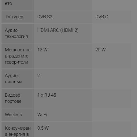
ето
TV тунер
DVB-S2
DVB-C
Аудио
HDMI ARC (HDMI 2)
технология
segmentifyExtension
.alleop.bg
Мощност на
12 W
20 W
вградените
говорители
sgfUserUpdateData
.alleop.bg
Аудио
2
система
Видове
1 x RJ-45
портове
rlv_h_fbp
.alleop.bg
Wireless
Wi-Fi
rlv_
.alleop.bg
Консумиран
0.5 W
rlv_mode
.alleop.bg
а енергия в