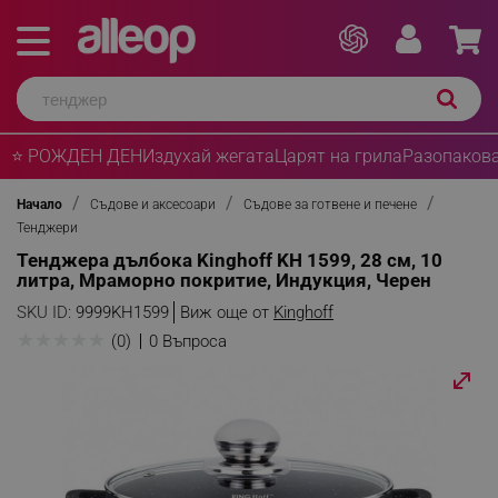
⭐ РОЖДЕН ДЕН
Издухай жегата
Царят на грила
Разопакова
Начало
Съдове и аксесоари
Съдове за готвене и печене
Тенджери
Тенджера дълбока Kinghoff KH 1599, 28 см, 10
литра, Мраморно покритие, Индукция, Черен
SKU ID:
9999KH1599
Виж още от
Kinghoff
★
★
★
★
★
(0)
0 Въпроса