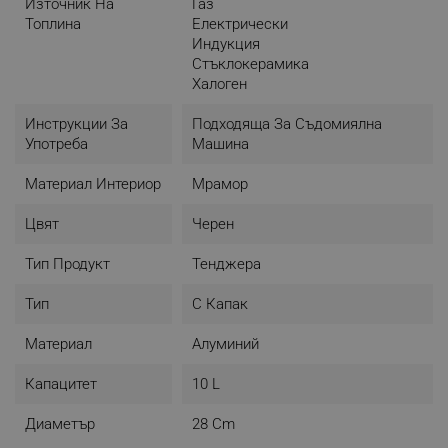
Източник На
Газ
Топлина
Електрически
Индукция
Стъклокерамика
Халоген
Инструкции За
Подходяща За Съдомиялна
Употреба
Машина
Материал Интериор
Мрамор
Цвят
Черен
Тип Продукт
Тенджера
Тип
С Капак
Материал
Алуминий
Капацитет
10 L
Диаметър
28 Cm