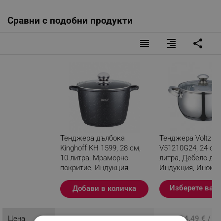
Сравни с подобни продукти
reorder
format_align_right
share
Тенджера дълбока
Тенджера Voltz
Kinghoff KH 1599, 28 см,
V51210G24, 24 см,
10 литра, Мраморно
литра, Дебело дън
покритие, Индукция,
Индукция, Инокс
Черен
Изберете вар
Добави в количка
Разглеждате този продукт
Цена
ПЦД: 45.96 € / 89.89 лв.
ПЦД: 24.49 € / 47