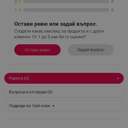
★
0
2
★
0
1
Остави ревю или задай въпрос.
Сподели какво мислиш за продукта и с други
_sgf_delayed_actions,
.alleop.bg
клиенти. От 1 до 5 как би го оценил?
Задай въпрос
Остави ревю
_sgf_delayed_campaigns
.alleop.bg
Ревюта (0)
_sgf_npq
.alleop.bg
Въпроси и отговори (0)
Подреди по:
Най-нови
_sgf_clicked_banners
.alleop.bg