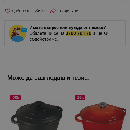
favorite_border
Споделяне
Имате въпрос или нужда от помощ?
Обадете ни се на
0700 70 170
и ще ви
съдействаме.
Може да разгледаш и тези...
-25%
-39%