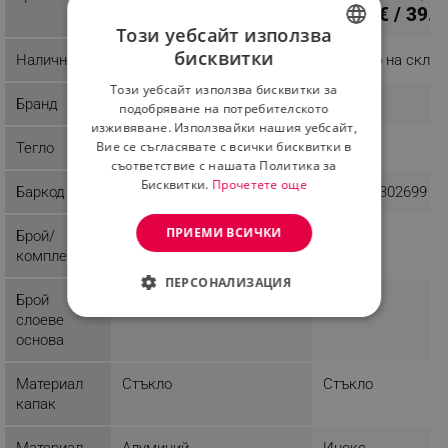
33.18 € / 64.89 лв.
20.40 € / 39.9
Този уебсайт използва
бисквитки
Наличност
Налично на склад
Налично на склад
BULGARIAN
Този уебсайт използва бисквитки за
ROMANIAN
Бранд
Kinghoff
Voltz
подобряване на потребителското
изживяване. Използвайки нашия уебсайт,
Вие се съгласявате с всички бисквитки в
Тегло
2.5 kg
1.9 kg
съответствие с нашата Политика за
Бисквитки.
Прочетете още
Баркод
5908287215993
3800235302699
ПРИЕМИ ВСИЧКИ
Брой/
1
1
комплект
ПЕРСОНАЛИЗАЦИЯ
Брой
3
слоеве
СТРОГО НЕОБХОДИМО
основа
ЕФЕКТИВНОСТ
Материал
Стъкло
Стъкло
ТАРГЕТИРАНЕ
капак
ФУНКЦИОНАЛНОСТ
Материал
Алуминий
Инокс