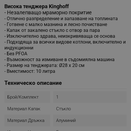
Висока тенджера Kinghoff
- Незалепващо мраморно покритие
- Отлично разпределение и запазване на топлината
- Готвене с малко мазнина и лесно почистване
- Капак от закалено стъкло с отвор за пара
- Изключително здрава, неизкривяваща се основа
- Подходяща за всички видове котлони, включително и
индукционни
- Без PFOA
- Възможност за измиване в съдомиялна машина
- Размер на тенджерата: Ø28 x 20 см
- Вместимост: 10 литра
Техническо описание
Брой/комплект
1
Материал Капак
Стъкло
Материал Дръжка
Алуминий