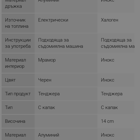
дръжка
НЕКЛАСИФИЦИРАНИ
Източник
Електрически
Халоген
на топлина
Строго необходимо
Ефективност
Инструкции
Подходяща за
Подходяща за
за употреба
съдомиялна машина
съдомиялна маш
Таргетиране
Функционалност
Некласифицирани
Материал
Мрамор
Инокс
интериор
Строго необходимите бисквитки позволяват
основната функционалност на уебсайта, като
потребителско влизане и управление на
Цвят
Черен
Инокс
акаунта. Уебсайтът не може да се използва
правилно без строго необходими бисквитки.
Тип продукт
Тенджера
Тенджера
Provider /
Име
Домейн
Тип
С капак
С капак
click_code_ps
.alleop.bg
_nzm_nosubscribe_92166-7699
.alleop.bg
Височина
14 cm
_nzm_idnl_92166-7699
.alleop.bg
Материал
Алуминий
Инокс
_nzm_noid_92166-7699
.alleop.bg