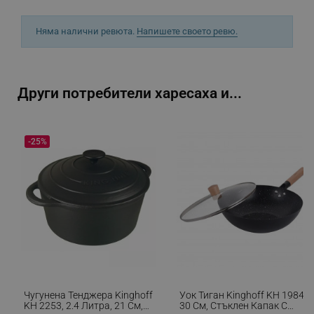
Няма налични ревюта.
Напишете своето ревю.
_sgf_rq
.alleop.bg
Други потребители харесаха и...
-25%
segmentifyExtension
.alleop.bg
sgfUserUpdateData
.alleop.bg
Чугунена Тенджера Kinghoff
Уок Тиган Kinghoff KH 1984,
rlv_h_fbp
.alleop.bg
KH 2253, 2.4 Литра, 21 См,
30 См, Стъклен Капак С