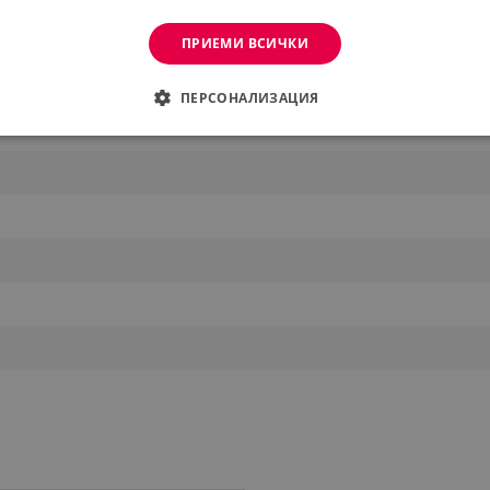
ПРИЕМИ ВСИЧКИ
 Машина
ПЕРСОНАЛИЗАЦИЯ
ДИМО
ЕФЕКТИВНОСТ
ТАРГЕТИРАНЕ
ФУНКЦИО
АНИ
еобходимо
Ефективност
Таргетиране
Функционалност
Неклас
витки позволяват основната функционалност на уебсайта, като потребителско вл
же да се използва правилно без строго необходими бисквитки.
Provider /
Валиден
Описание
Домейн
до
.alleop.bg
1 месец
Profitshare
7699
.alleop.bg
1 месец
newsman
.alleop.bg
1 месец
Newsman