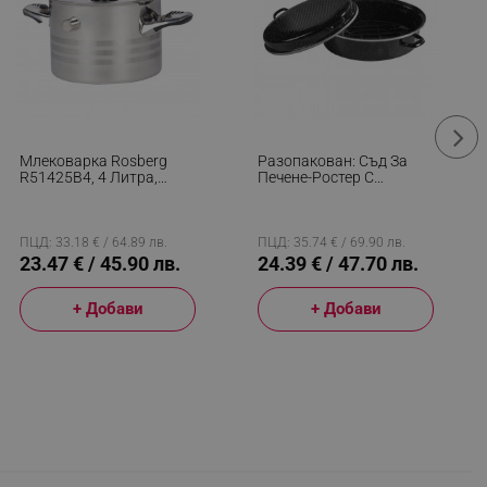
Млековарка Rosberg
Разопакован: Съд За
R51425B4, 4 Литра,
Печене-Ростер С
Двойни Стени, Свиреща,
Решетка Rosberg
Индукция, Инокс
R54523B, 39x28 См,
Мраморно Покритие,
Индукция, Емайл, Черен
ПЦД: 33.18 € / 64.89 лв.
ПЦД: 35.74 € / 69.90 лв.
23.47 € / 45.90 лв.
24.39 € / 47.70 лв.
+ Добави
+ Добави