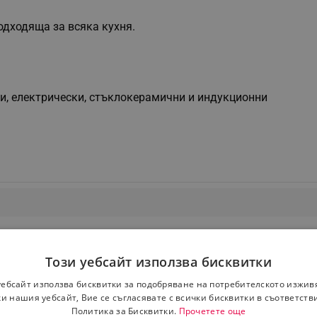
одходяща за всяка кухня.
нни, електрически, стъклокерамични и индукционни
Този уебсайт използва бисквитки
уебсайт използва бисквитки за подобряване на потребителското изжив
и нашия уебсайт, Вие се съгласявате с всички бисквитки в съответств
Политика за Бисквитки.
Прочетете още