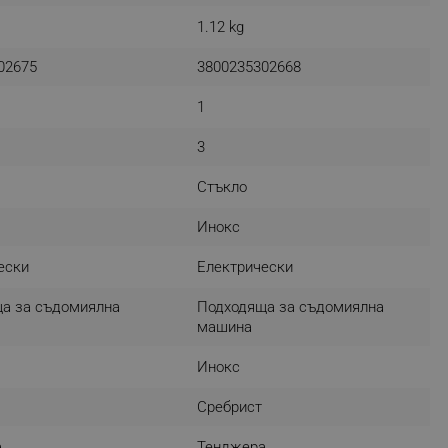
r events which is cancelled
1.12 kg
ent to Segmentify servers
02675
3800235302668
 visitor installed
1
 visitor’s data including
rship status and
3
Стъкло
Инокс
ески
Електрически
а за съдомиялна
Подходяща за съдомиялна
машина
Инокс
Сребрист
а
Тенджера