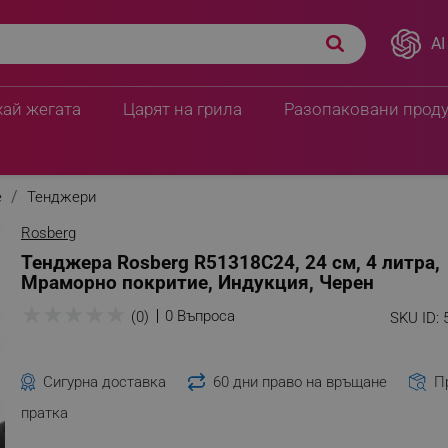
AI
хай жегата
Царят на грила
Разопаковани прод
е
Тенджери
Rosberg
Тенджера Rosberg R51318C24, 24 см, 4 литра,
Мраморно покритие, Индукция, Черен
★
★
★
★
★
0 Въпроса
(0)
SKU ID:
Сигурна доставка
60 дни право на връщане
П
пратка