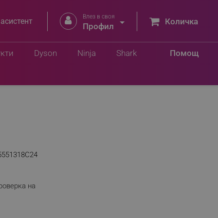
Влез в своя


 асистент
Количка
Профил
укти
Dyson
Ninja
Shark
Помощ
5551318C24
роверка на