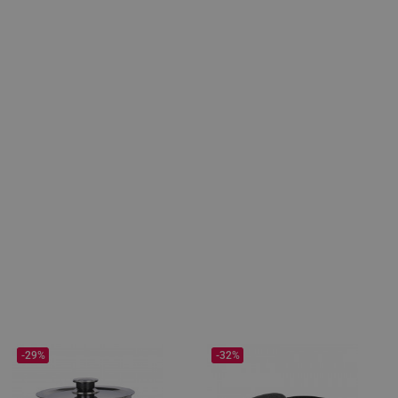
-29%
-32%