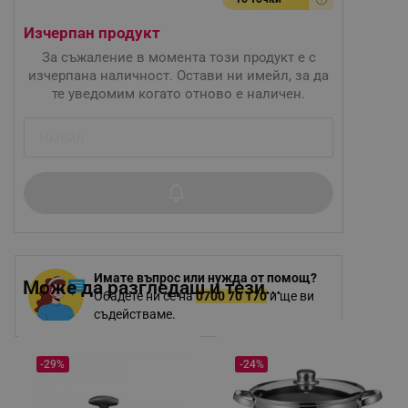
Изчерпан продукт
За съжаление в момента този продукт е с
изчерпана наличност. Остави ни имейл, за да
те уведомим когато отново е наличен.
Имате въпрос или нужда от помощ?
Може да разгледаш и тези...
Обадете ни се на
0700 70 170
и ще ви
съдействаме.
-29%
-24%