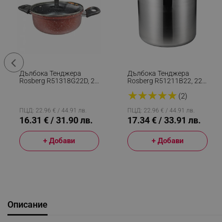
Дълбока Тенджера
Дълбока Тенджера
Rosberg R51318G22D, 22
Rosberg R51211B22, 22
См, 4.3 Л, Мраморно
См, 7.2 Литра, Индукция,
★
★
★
★
★
Покритие, Индукция,
Капак, Инокс
(2)
Бордо Меланж
ПЦД: 22.96 € / 44.91 лв.
ПЦД: 22.96 € / 44.91 лв.
16.31 € / 31.90 лв.
17.34 € / 33.91 лв.
+ Добави
+ Добави
Описание