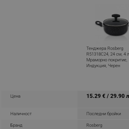
_nzm_noid_92166-7699
_nzm_id_92166-7699
_sgf_user_id
_sgf_session_id
_sgf_push_permission_as
Тенджера Rosberg
R51318C24, 24 см, 4 
_sgf_test_mode
Мраморно покритие,
Индукция, Черен
_sgf_tracking
Разглеждате този пр
_sgf_delayed_actions,
15.29 € / 29.90 
Цена
_sgf_delayed_campaigns
_sgf_npq
Наличност
Последни бройки
_sgf_clicked_banners
Бранд
Rosberg