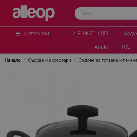
Категории
⭐ РОЖДЕН ДЕН
Изду
Ariete
TCL
Начало
Съдове и аксесоари
Съдове за готвене и печен