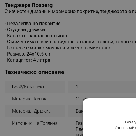
Тенджера Rosberg
С изчистен дизайн и мраморно покритие, тенджерата е п
- Незалепващо покритие
- Студени дръжки
- Капак от закалено стъкло
- Съвместима с всички видове котлони - газови, халоге
- Готвене с малко мазнина и лесно почистване
- Размер: 24x10.5 cm
- Капацитет: 4 литра
Техническо описание
Брой/комплект
1
Материал Капак
Стъкло
Материал Дръжка
Бакелит
Този 
Източник На Топлина
Газ
Използвайк
Електрически
Индукция