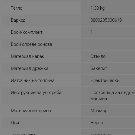
_sgf_rq
Тегло
1.38 kg
Баркод
3800235300619
segmentifyExtension
Брой/комплект
1
sgfUserUpdateData
Брой слоеве основа
rlv_h_fbp
Материал капак
Стъкло
rlv_
Материал дръжка
Бакелит
rlv_mode
Източник на топлина
Електрически
rlv_p
rlv_g
Инструкции за употреба
Подходяща за съдом
машина
rlv_s
rlv_iv
Материал интериор
Мрамор
rlv_e_pt
Цвят
Черен
rlv_e
rlv_h_profile
Тип продукт
Тенджера