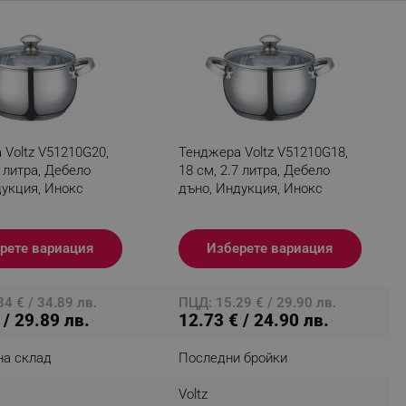
fying visitors. The lifetime
ifying visitor sessions
itor is asked for web push
Voltz V51210G20,
Тенджера Voltz V51210G18,
9 литра, Дебело
18 см, 2.7 литра, Дебело
tor is a test user and can
дукция, Инокс
дъно, Индукция, Инокс
tor disabled tracking,
y related cookies and local
рете вариация
Изберете вариация
aign specific data for
4 € / 34.89 лв.
ПЦД: 15.29 € / 29.90 лв.
aign specific data for
 / 29.89 лв.
12.73 € / 24.90 лв.
r events stored to be sent
на склад
Последни бройки
ferent banners clicked by the
Voltz