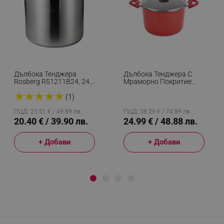
Дълбока Тенджера
Дълбока Тенджера С
Rosberg R51211B24, 24
Мраморно Покритие
См, 9 Литра, Индукция,
Oliver Voltz
★
★
★
★
★
Капак, Инокс
OV54418A24D, 24 См, 5.9
(1)
Литра, Индукция,
Червен
ПЦД: 25.51 € / 49.89 лв.
ПЦД: 38.29 € / 74.89 лв.
20.40 € / 39.90 лв.
24.99 € / 48.88 лв.
+ Добави
+ Добави