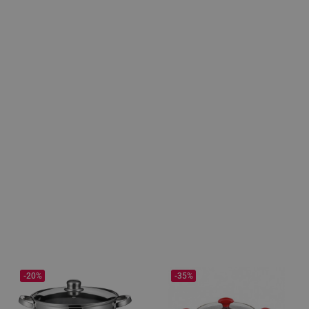
-20%
-35%