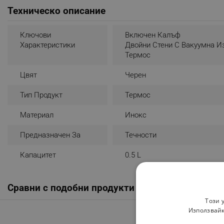
Техническо описание
Ключови
Включен Калъф
Характеристики
Двойни Стени С Вакуумна И
Термос
Цвят
Черен
Тип Продукт
Термос
Материал
Инокс
Предназначен За
Течности
Капацитет
0.5 L
Сравни с подобни продукти
Този 
Използвайк