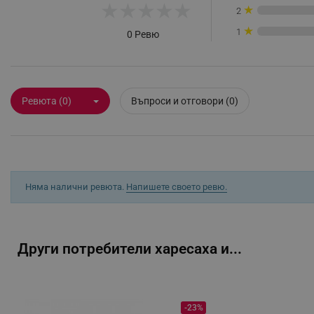
★
★
★
★
★
★
2
_sgf_rq
★
1
0 Ревю
segmentifyExtension
sgfUserUpdateData
Ревюта (0)
Въпроси и отговори (0)
rlv_h_fbp
rlv_
rlv_mode
Няма налични ревюта.
Напишете своето ревю.
rlv_p
rlv_g
rlv_s
Други потребители харесаха и...
rlv_iv
rlv_e_pt
rlv_e
-23%
rlv_h_profile