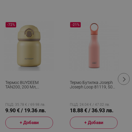
-72%
-21%
Термос BUYDEEM
Термо Бутилка Joseph
TAN200, 200 Мл,
Joseph Loop 81119, 500
Винтова Капачка С
Мл, Двойни Стени С
Плътно Затваряне,
Меден Слой, Закачаща
Неръждаема Стомана,
Се Капачка, Вакуумна
Жълт
Изолация, Корал
ПЦД: 35.78 € / 69.98 лв.
ПЦД: 24.04 € / 47.02 лв.
9.90 € / 19.36 лв.
18.88 € / 36.93 лв.
+ Добави
+ Добави