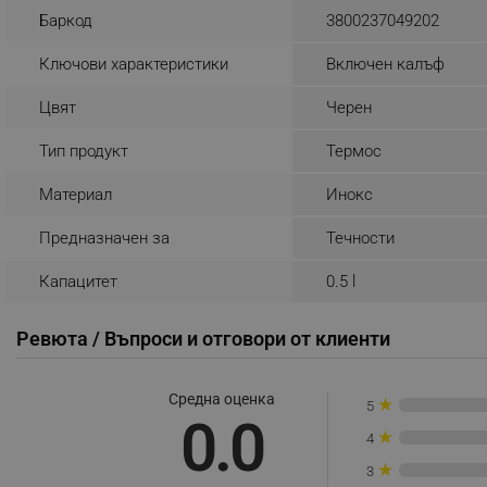
Баркод
3800237049202
_nzm_noid_92166-7699
_nzm_id_92166-7699
Ключови характеристики
Включен калъф
_sgf_user_id
Цвят
Черен
_sgf_session_id
Тип продукт
Термос
_sgf_push_permission_as
Материал
Инокс
_sgf_test_mode
Предназначен за
Течности
_sgf_tracking
Капацитет
0.5 l
_sgf_delayed_actions,
Ревюта / Въпроси и отговори от клиенти
_sgf_delayed_campaigns
Средна оценка
★
5
0.0
_sgf_npq
★
4
_sgf_clicked_banners
★
3