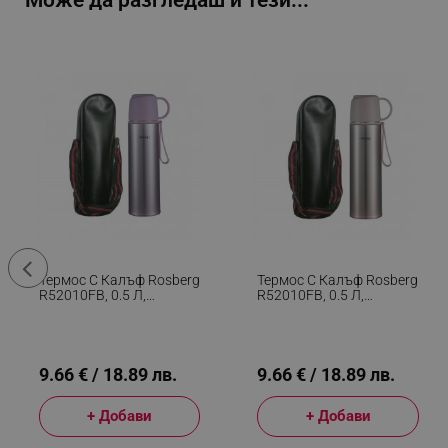
Може да разгледаш и тези...
Термос С Калъф Rosberg
Термос С Калъф Rosberg
R52010FB, 0.5 Л,
R52010FB, 0.5 Л,
Двуслойна Вакуумна
Двуслойна Вакуумна
Изолация, Капак Чаша,
Изолация, Капак Чаша,
Лилав/инокс
Сив/инокс
9.66 € / 18.89 лв.
9.66 € / 18.89 лв.
+ Добави
+ Добави