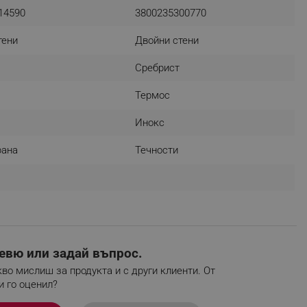
14590
3800235300770
тени
Двойни стени
fying visitors. The lifetime
Сребрист
ifying visitor sessions
Термос
itor is asked for web push
Инокс
tor is a test user and can
рана
Течности
tor disabled tracking,
y related cookies and local
aign specific data for
aign specific data for
евю или задай въпрос.
r events stored to be sent
во мислиш за продукта и с други клиенти. От
и го оценил?
ferent banners clicked by the