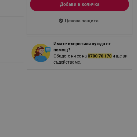
Добави в количка
Ценова защита
Имате въпрос или нужда от
помощ?
Обадете ни се на
0700 70 170
и ще ви
съдействаме.