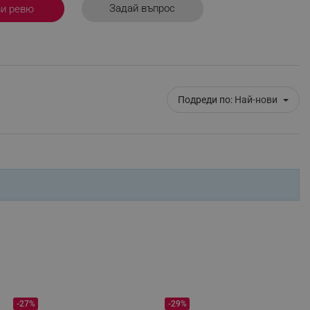
Задай въпрос
ви ревю
r events which is cancelled
ent to Segmentify servers
 visitor installed
 visitor’s data including
rship status and
Подреди по:
Най-нови
-27%
-29%