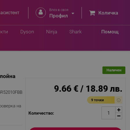
Влез в своя


 асистент
Количка
Профил
Добави в количка
в.
укти
Dyson
Ninja
Shark
Помощ
Наличен
слойна
9.66 € / 18.89 лв.
5R52010FBB
9 точки
роверка на
Количество: