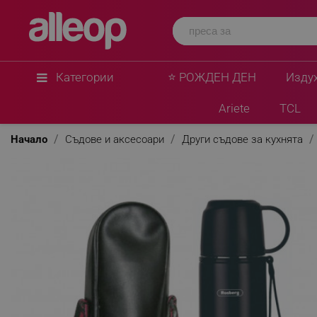
Rosberg
Термос с калъф Rosberg R52010FB, 0.5 л, Дву
изолация, Капак чаша, Черен
★
★
★
★
★
0 Въпроса
(0)
Категории
⭐ РОЖДЕН ДЕН
Изду
Ariete
TCL
Начало
Съдове и аксесоари
Други съдове за кухнята