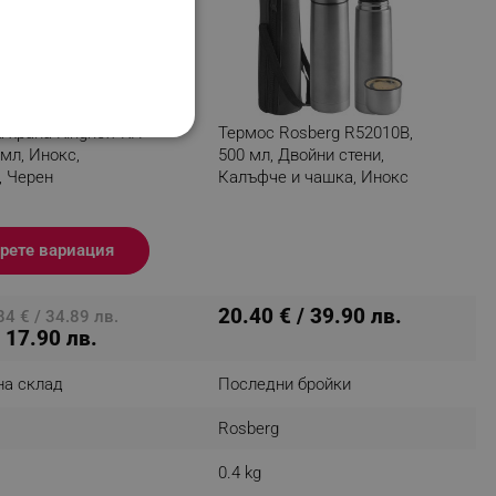
 храна Kinghoff KH
Термос Rosberg R52010B,
НАЛНОСТ
 мл, Инокс,
500 мл, Двойни стени,
, Черен
Калъфче и чашка, Инокс
рете вариация
ифицирани
20.40 € / 39.90 лв.
4 € / 34.89 лв.
изане и управление на
/ 17.90 лв.
на склад
Последни бройки
Rosberg
0.4 kg