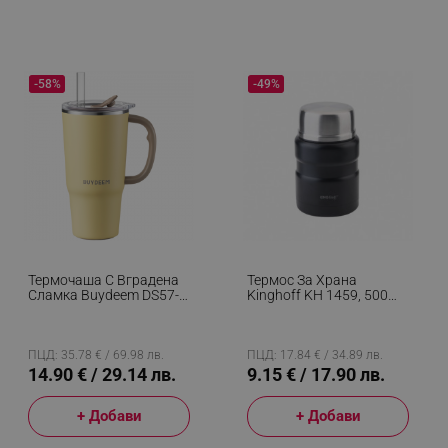
-58%
-49%
Термочаша С Вградена
Термос За Храна
Сламка Buydeem DS57-
Kinghoff KH 1459, 500
MY, 700 Мл,
Мл, Инокс, Нечуплив,
Топло&студено До 6 Ч,
Черен
Вакуумна Изолация,
Дръжка, Неръждаема
ПЦД: 35.78 € / 69.98 лв.
ПЦД: 17.84 € / 34.89 лв.
Стомана, BPA Free,
14.90 € / 29.14 лв.
9.15 € / 17.90 лв.
Жълт
+ Добави
+ Добави