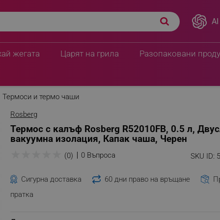
AI
слойна вакуумна
10.18 € / 19.91 лв.
9.66 € / 18.89 л
хай жегата
Царят на грила
Разопаковани прод
Термоси и термо чаши
Rosberg
Термос с калъф Rosberg R52010FB, 0.5 л, Дву
вакуумна изолация, Капак чаша, Черен
★
★
★
★
★
0 Въпроса
(0)
SKU ID:
Сигурна доставка
60 дни право на връщане
П
пратка