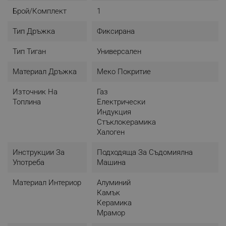
Брой/комплект
1
Тип Дръжка
Фиксирана
Тип Тиган
Универсален
Материал Дръжка
Меко Покритие
Източник На
Газ
Топлина
Електрически
Индукция
Стъклокерамика
Халоген
Инструкции За
Подходяща За Съдомиялна
Употреба
Машина
Материал Интериор
Алуминий
Камък
Керамика
Мрамор