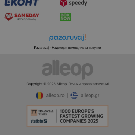
XSRF-TOKEN
promo.alleop.bg
Pazaruvaj - Надежден помощник за покупки
PHPSESSID
PHP.net
www.alleop.bg
Copyright © 2026 Alleop. Bcичĸи пpaвa зaпaзeни!
alleop.ro
alleop.gr