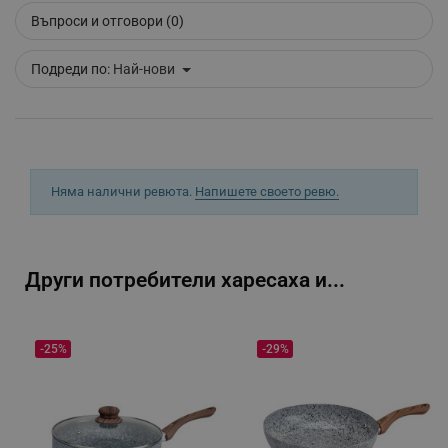
Въпроси и отговори (0)
segmentifyExtension
.alleop.bg
Подреди по:
Най-нови
sgfUserUpdateData
.alleop.bg
Няма налични ревюта.
Напишете своето ревю.
Други потребители харесаха и...
rlv_h_fbp
.alleop.bg
rlv_
.alleop.bg
rlv_mode
.alleop.bg
-25%
-29%
rlv_p
.alleop.bg
rlv_g
.alleop.bg
rlv_s
.alleop.bg