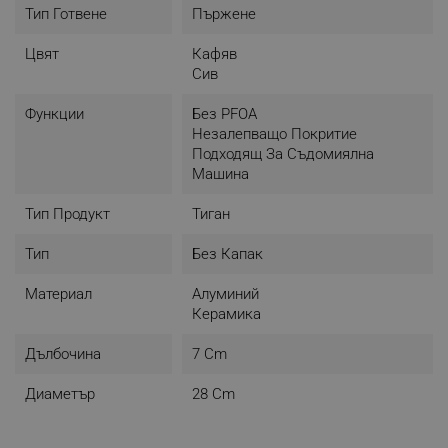
Тип Готвене
Пържене
Цвят
Кафяв
Сив
Функции
Без PFOA
Незалепващо Покритие
Подходящ За Съдомиялна
Машина
Тип Продукт
Тиган
Тип
Без Капак
Материал
Алуминий
Керамика
Дълбочина
7 Cm
Диаметър
28 Cm