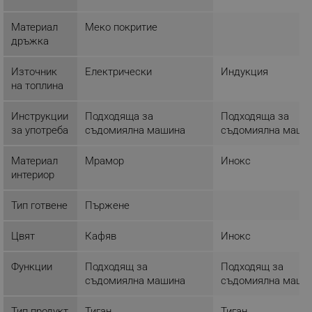
Таргетиране
Функционалност
Некласифицирани
Материал
Меко покритие
дръжка
Строго необходимите бисквитки позволяват
основната функционалност на уебсайта, като
потребителско влизане и управление на
Източник
Електрически
Индукция
акаунта. Уебсайтът не може да се използва
на топлина
правилно без строго необходими бисквитки.
Provider /
Инструкции
Подходяща за
Подходяща за
Име
Домейн
за употреба
съдомиялна машина
съдомиялна маши
click_code_ps
.alleop.bg
Материал
Мрамор
Инокс
_nzm_nosubscribe_92166-7699
.alleop.bg
интериор
_nzm_idnl_92166-7699
.alleop.bg
_nzm_noid_92166-7699
.alleop.bg
Тип готвене
Пържене
_nzm_id_92166-7699
.alleop.bg
Цвят
Кафяв
Инокс
_sgf_user_id
.alleop.bg
Функции
Подходящ за
Подходящ за
съдомиялна машина
съдомиялна маши
Тип продукт
Тиган
Тиган