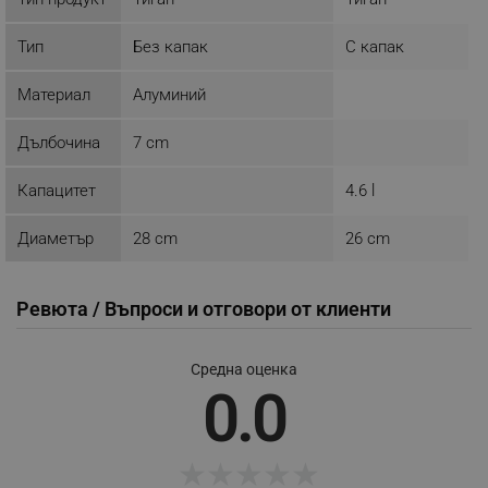
_sgf_session_id
.alleop.bg
Тип
Без капак
С капак
_sgf_push_permission_asked
.alleop.bg
Материал
Алуминий
Google Privacy Policy
Дълбочина
7 cm
_sgf_test_mode
.alleop.bg
Капацитет
4.6 l
Диаметър
28 cm
26 cm
_sgf_tracking
.alleop.bg
Ревюта / Въпроси и отговори от клиенти
Средна оценка
0.0
_sgf_delayed_actions,
.alleop.bg
★
★
★
★
★