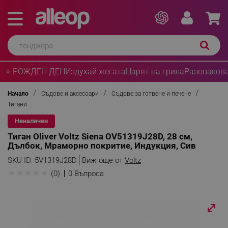
⭐ РОЖДЕН ДЕН
Издухай жегата
Царят на грила
Разопакова
Начало
Съдове и аксесоари
Съдове за готвене и печене
Тигани
Неналичен
Тиган Oliver Voltz Siena OV51319J28D, 28 см,
Дълбок, Мраморно покритие, Индукция, Сив
SKU ID:
5V1319J28D
Виж още от
Voltz
★
★
★
★
★
(0)
0 Въпроса