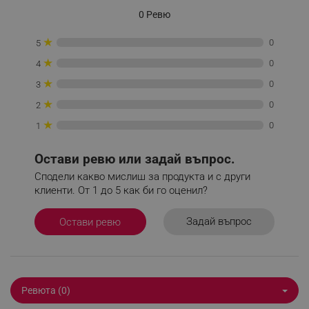
0 Ревю
★
0
5
_sgf_delayed_campaigns
.alleop.bg
★
0
4
★
0
3
★
0
2
_sgf_npq
.alleop.bg
★
0
1
Остави ревю или задай въпрос.
Сподели какво мислиш за продукта и с други
_sgf_clicked_banners
.alleop.bg
клиенти. От 1 до 5 как би го оценил?
Задай въпрос
Остави ревю
_sgf_rq
.alleop.bg
Ревюта (0)