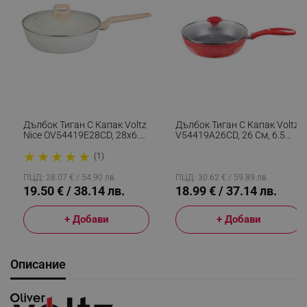
Дълбок Тиган С Капак Voltz
Дълбок Тиган С Капак Voltz
Nice OV54419E28CD, 28x6.8
V54419A26CD, 26 См, 6.5
См, Мраморно Покритие,
См, Мраморно Покритие,
★
★
★
★
★
Индукция, Кремав Меланж
Индукция, Червен
(1)
ПЦД: 28.07 € / 54.90 лв.
ПЦД: 30.62 € / 59.89 лв.
19.50 € / 38.14 лв.
18.99 € / 37.14 лв.
+ Добави
+ Добави
Описание