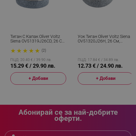
rlv_iv
.alleop.bg
rlv_e_pt
.alleop.bg
rlv_e
.alleop.bg
rlv_h_profile
.alleop.bg
Тиган С Капак Oliver Voltz
Уок Тиган Oliver Voltz Siena
rlv_h_cart
.alleop.bg
Siena OV51319J26CD, 26 См,
OV51320J26H, 26 См,
Дълбок, Мраморно
Мраморно Покритие,
rlv_h_wish
.alleop.bg
★
★
★
★
★
Покритие, Индукция, Сив
Индукция, Сив
(2)
rlv_impersonate_p
.alleop.bg
ПЦД: 20.40 € / 39.90 лв.
ПЦД: 17.84 € / 34.89 лв.
rlv_endpoint
.alleop.bg
15.29 € / 29.90 лв.
12.73 € / 24.90 лв.
rlv_hashes
.alleop.bg
+ Добави
+ Добави
rlv_first_session
.alleop.bg
rlv_rid
.alleop.bg
rlv_rpid
.alleop.bg
rlv_rpos
.alleop.bg
Абонирай се за най-добрите
rlv_bid
.alleop.bg
оферти.
rlv_odid
.alleop.bg
_twoAttr
.alleop.bg