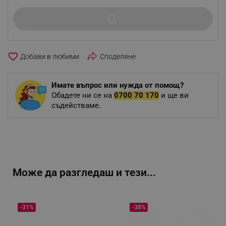
favorite_border
Споделяне
Имате въпрос или нужда от помощ?
Обадете ни се на
0700 70 170
и ще ви
съдействаме.
Може да разгледаш и тези...
-31%
-38%