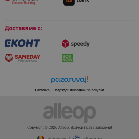
Покупки на изплащане
Бисквитки
Доставяме с:
CookieScriptConsent
CookieScript
.alleop.bg
Pazaruvaj - Надежден помощник за покупки
XSRF-TOKEN
promo.alleop.bg
Copyright © 2026 Alleop. Bcичĸи пpaвa зaпaзeни!