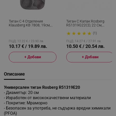
Тиган С 4 Отделения
Тиган С Капак Rosberg
Klausberg KB 7808, 19см,
R51319G22CD, 22 См,
Mраморно Покритие,
Дълбок, Мраморно
★
★
★
★
★
Различни Форми, Индукция,
Покритие, Индукция, Бордо
(1)
Сив
Меланж
ПЦД: 12.22 € / 23.90 лв.
ПЦД: 14.27 € / 27.91 лв.
10.17 € / 19.89 лв.
10.50 € / 20.54 лв.
+ Добави
+ Добави
Описание
Универсален тиган Rosberg R51319E20
- Диаметър: 20 см
- Изработен от висококачествени материали
- Покритие: Мраморно
- Безопасен за употреба, не съдържа вредни химикали
(PFOA)