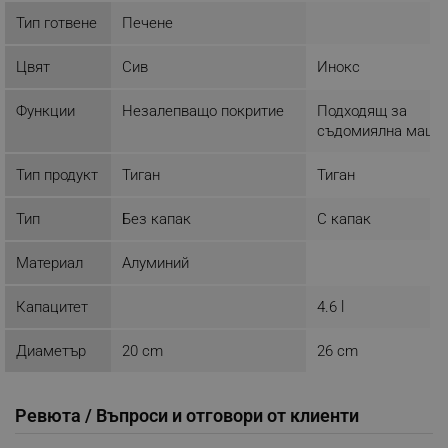
Provider /
Име
Домейн
Тип готвене
Печене
click_code_ps
.alleop.bg
Цвят
Сив
Инокс
_nzm_nosubscribe_92166-7699
.alleop.bg
_nzm_idnl_92166-7699
.alleop.bg
Функции
Незалепващо покритие
Подходящ за
съдомиялна маши
_nzm_noid_92166-7699
.alleop.bg
_nzm_id_92166-7699
.alleop.bg
Тип продукт
Тиган
Тиган
_sgf_user_id
.alleop.bg
Тип
Без капак
С капак
Материал
Алуминий
_sgf_session_id
.alleop.bg
Капацитет
4.6 l
Диаметър
20 cm
26 cm
_sgf_push_permission_asked
.alleop.bg
Google Privacy Policy
Ревюта / Въпроси и отговори от клиенти