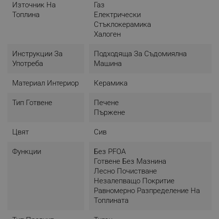
Източник На
Газ
Топлина
Електрически
Стъклокерамика
Халоген
Инструкции За
Подходяща За Съдомиялна
Употреба
Машина
Материал Интериор
Керамика
Тип Готвене
Печене
Пържене
Цвят
Сив
Функции
Без PFOA
Готвене Без Мазнина
Лесно Почистване
Незалепващо Покритие
Равномерно Разпределение На
Топлината