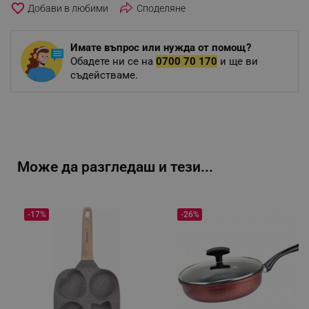
favorite_border
Споделяне
Имате въпрос или нужда от помощ?
Обадете ни се на
0700 70 170
и ще ви
съдействаме.
Може да разгледаш и тези...
-17%
-26%