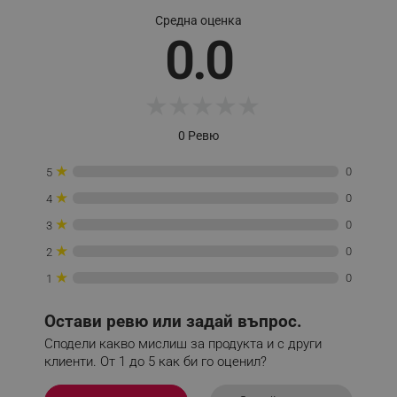
_sgf_test_mode
.alleop.bg
Средна оценка
0.0
★
★
★
★
★
_sgf_tracking
.alleop.bg
0 Ревю
★
0
5
★
0
4
★
0
_sgf_delayed_actions,
.alleop.bg
3
★
0
2
★
0
1
_sgf_delayed_campaigns
.alleop.bg
Остави ревю или задай въпрос.
Сподели какво мислиш за продукта и с други
клиенти. От 1 до 5 как би го оценил?