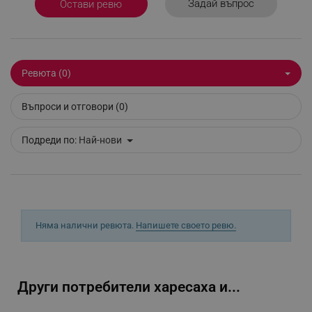
Задай въпрос
_sgf_npq
.alleop.bg
Остави ревю
_sgf_clicked_banners
.alleop.bg
Ревюта (0)
Въпроси и отговори (0)
_sgf_rq
.alleop.bg
Подреди по:
Най-нови
Няма налични ревюта.
Напишете своето ревю.
segmentifyExtension
.alleop.bg
Други потребители харесаха и...
sgfUserUpdateData
.alleop.bg