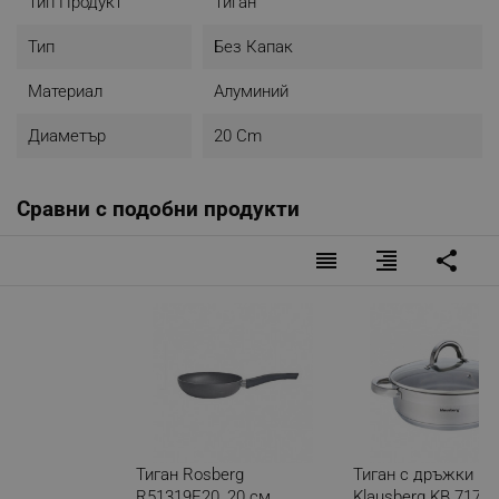
Тип Продукт
Тиган
Тип
Без Капак
Материал
Алуминий
Диаметър
20 Cm
Сравни с подобни продукти
reorder
format_align_right
share
Тиган Rosberg
Тиган с дръжки и 
R51319E20, 20 см,
Klausberg KB 7173, 