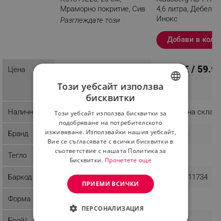
Mраморно покритие, Сив
4,6 литра, Дебело 
Инокс
Разглеждате този
продукт
Добави в коли
6.08 € / 11.89 лв.
30.67 € / 59.9
Цена
Този уебсайт използва
бисквитки
BULGARIAN
Наличност
Последни бройки
Налично на склад
Този уебсайт използва бисквитки за
ROMANIAN
подобряване на потребителското
изживяване. Използвайки нашия уебсайт,
Бранд
Rosberg
Klausberg
Вие се съгласявате с всички бисквитки в
съответствие с нашата Политика за
Тегло
1 kg
0.71 kg
Бисквитки.
Прочетете още
Баркод
3800235303252
5902666611734
ПРИЕМИ ВСИЧКИ
Форма
Кръгла
ПЕРСОНАЛИЗАЦИЯ
Брой/
1