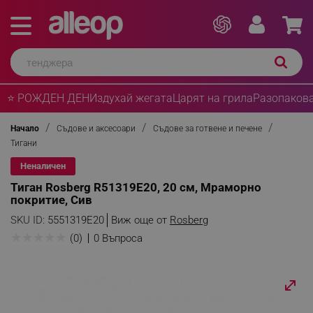
⭐ РОЖДЕН ДЕН
Издухай жегата
Царят на грила
Разопакова
Начало
Съдове и аксесоари
Съдове за готвене и печене
Тигани
Неналичен
Тиган Rosberg R51319E20, 20 см, Mраморно
покритие, Сив
SKU ID:
5551319E20
Виж още от
Rosberg
★
★
★
★
★
(0)
0 Въпроса