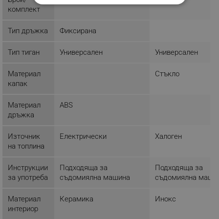
СТРОГО НЕОБХОДИМО
комплект
ЕФЕКТИВНОСТ
Тип дръжка
Фиксирана
ТАРГЕТИРАНЕ
Тип тиган
Универсален
Универсален
ФУНКЦИОНАЛНОСТ
Материал
Стъкло
капак
НЕКЛАСИФИЦИРАНИ
Материал
ABS
дръжка
Строго необходимо
Ефективност
Източник
Електрически
Халоген
Таргетиране
Функционалност
на топлина
Некласифицирани
Инструкции
Подходяща за
Подходяща за
Строго необходимите бисквитки позволяват
за употреба
съдомиялна машина
съдомиялна маши
основната функционалност на уебсайта, като
потребителско влизане и управление на
акаунта. Уебсайтът не може да се използва
Материал
Керамика
Инокс
правилно без строго необходими бисквитки.
интериор