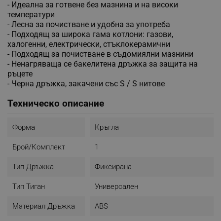
- Идеална за готвене без мазнина и на високи
температури
- Лесна за почистване и удобна за употреба
- Подходящ за широка гама котлони: газови,
халогенни, електрически, стъклокерамични
- Подходящ за почистване в съдомиялни мазнини
-
Ненагряваща се бакелитена дръжка за защита на
ръцете
- Черна дръжка,
закачени със S / S нитове
Техническо описание
Форма
Кръгла
Брой/комплект
1
Тип Дръжка
Фиксирана
Тип Тиган
Универсален
Материал Дръжка
ABS