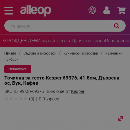
⭐ РОЖДЕН ДЕН
Издухай жегата
Царят на грила
Разопакова
Начало
Съдове и аксесоари
Кухненски аксесоари
Кухненски
прибори
Неналичен
Точилка за тесто Kesper 69376, 41.5см, Дървена
ос, Бук, Кафяв
SKU ID:
99KSP69376
Виж още от
Kesper
★
★
★
★
★
(0)
0 Въпроса