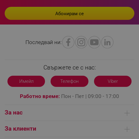
rlv_h_profile
.alleop.bg
rlv_h_cart
.alleop.bg
rlv_h_wish
.alleop.bg
rlv_impersonate_p
.alleop.bg
Последвай ни:
rlv_endpoint
.alleop.bg
rlv_hashes
.alleop.bg
rlv_first_session
.alleop.bg
Свържете се с нас:
rlv_rid
.alleop.bg
rlv_rpid
.alleop.bg
Имейл
Телефон
Viber
rlv_rpos
.alleop.bg
Работно време:
Пон - Пет | 09:00 - 17:00
rlv_bid
.alleop.bg
rlv_odid
.alleop.bg
За нас
_twoAttr
.alleop.bg
Кои сме ние
__cf_bm
Cloudflare Inc.
За клиенти
.pazaruvaj.com
Контакти