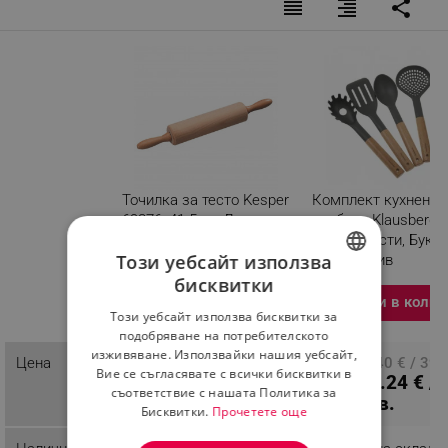
reorder
format_align_right
share
Точилка за тесто Kesper
Комплект кухненск
69376, 41.5см, Дървена
прибори Klausberg 
ос, Бук, Кафяв
7511, 5 части, Бук и
Този уебсайт използва
найлон, Сив
Разглеждате този
бисквитки
продукт
BULGARIAN
Добави в колич
Този уебсайт използва бисквитки за
ROMANIAN
подобряване на потребителското
изживяване. Използвайки нашия уебсайт,
Цена
ПЦД: 8.64 € / 16.90 лв.
ПЦД: 20.40 € / 39.
Вие се съгласявате с всички бисквитки в
4.04 € / 7.90 лв.
13.24 € /
лв.
съответствие с нашата Политика за
25.90 лв.
Бисквитки.
Прочетете още