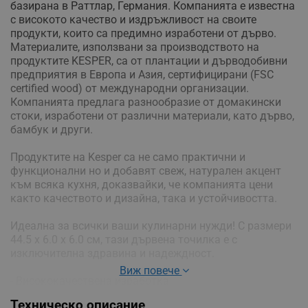
базирана в Раттлар, Германия. Компанията е известна
с високото качество и издръжливост на своите
продукти, които са предимно изработени от дърво.
Материалите, използвани за производството на
продуктите KESPER, са от плантации и дърводобивни
предприятия в Европа и Азия, сертифицирани (FSC
certified wood) от международни организации.
Компанията предлага разнообразие от домакински
стоки, изработени от различни материали, като дърво,
бамбук и други.
Продуктите на Kesper са не само практични и
функционални но и добавят свеж, натурален акцент
към всяка кухня, доказвайки, че компанията цени
както качеството и дизайна, така и устойчивостта.
Идеална за всички ваши кулинарни нужди! С размери
44.5 х 6.0 х 6.0 см, тази дървена точилка е с
изключителна здравина и надеждност.
Виж повече
- Висококачествена изработка
- Размери: 41.5 х 6 х 6 см
Техническо описание