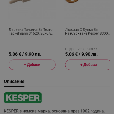
Дървена Точилка За Тесто
Лъжица С Дупка За
Fackelmann 31520, 20х6.5
Разбъркване Kesper 83004,
См, Кафяв
Маслиново Дърво, 30см,
Кафяв
ПЦД: 8.12 € / 15.88 лв.
5.06 € / 9.90 лв.
5.06 € / 9.90 лв.
+ Добави
+ Добави
Описание
KESPER е немска марка, основана през 1902 година,