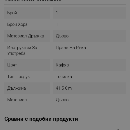
- Материал: Бук
- Дървена ос
- Диаметър: 6 см
Брой
1
- Цвят: кафяв
Брой Хора
1
Материал Дръжка
Дърво
Инструкции За
Пране На Ръка
Употреба
Цвят
Кафяв
Тип Продукт
Точилка
Дължина
41.5 Cm
Материал
Дърво
Сравни с подобни продукти