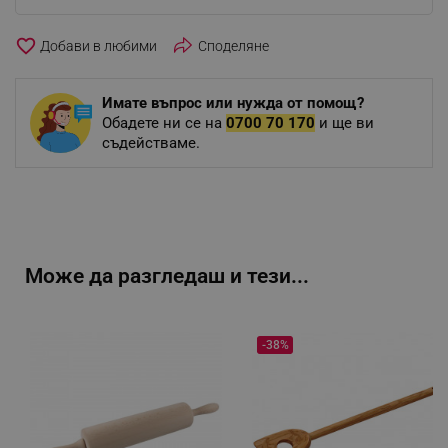
favorite_border
Споделяне
Имате въпрос или нужда от помощ?
Обадете ни се на
0700 70 170
и ще ви
съдействаме.
Може да разгледаш и тези...
-38%