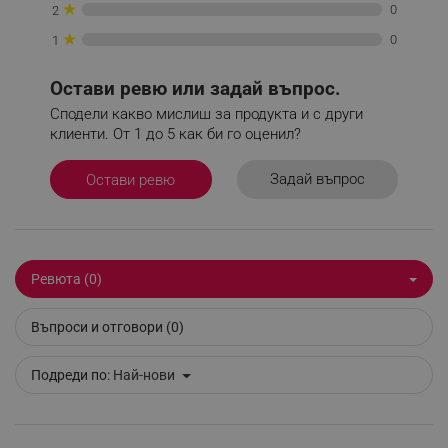
_sgf_push_permission_asked
.alleop.bg
★
0
2
★
Google Privacy Policy
0
1
Остави ревю или задай въпрос.
_sgf_test_mode
.alleop.bg
Сподели какво мислиш за продукта и с други
клиенти. От 1 до 5 как би го оценил?
Задай въпрос
Остави ревю
_sgf_tracking
.alleop.bg
Ревюта (0)
Въпроси и отговори (0)
_sgf_delayed_actions,
.alleop.bg
Подреди по:
Най-нови
_sgf_delayed_campaigns
.alleop.bg