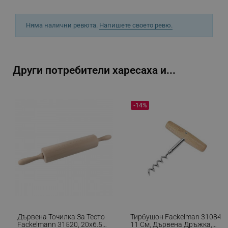
Няма налични ревюта.
Напишете своето ревю.
_sgf_npq
.alleop.bg
Други потребители харесаха и...
_sgf_clicked_banners
.alleop.bg
-14%
_sgf_rq
.alleop.bg
Дървена Точилка За Тесто
Тирбушон Fackelman 31084,
segmentifyExtension
.alleop.bg
Fackelmann 31520, 20х6.5
11 См, Дървена Дръжка,