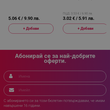
См, Кафяв
Кафяв
ПЦД: 3.53 € / 6.90 лв.
sgfUserUpdateData
.alleop.bg
5.06 € / 9.90 лв.
3.02 € / 5.91 лв.
+ Добави
+ Добави
rlv_h_fbp
.alleop.bg
Абонирай се за най-добрите
rlv_
.alleop.bg
оферти.
rlv_mode
.alleop.bg
rlv_p
.alleop.bg
rlv_g
.alleop.bg
rlv_s
.alleop.bg
rlv_iv
.alleop.bg
С абонирането си за този бюлетин потвърждавам, че имам
rlv_e_pt
.alleop.bg
навършени 16 години.
rlv_e
.alleop.bg