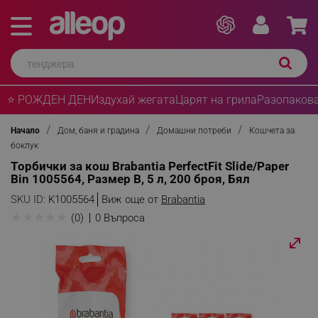
⭐ РОЖДЕН ДЕН
Издухай жегата
Царят на грила
Разопакова
Начало
Дом, баня и градина
Домашни потреби
Кошчета за
боклук
Торбички за кош Brabantia PerfectFit Slide/Paper
Bin 1005564, Размер B, 5 л, 200 броя, Бял
SKU ID:
K1005564
Виж още от
Brabantia
★
★
★
★
★
(0)
0 Въпроса