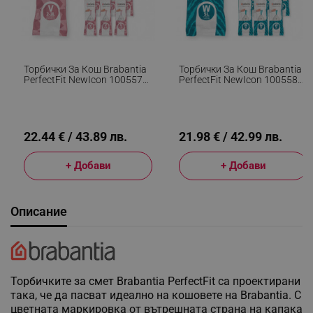
Торбички За Кош Brabantia
Торбички За Кош Brabantia
PerfectFit NewIcon 1005578,
PerfectFit NewIcon 1005580,
Размер V, 3 Л, 200 Броя, Бял
Размер W, 5 Л, 200 Броя,
Бял
22.44 € / 43.89 лв.
21.98 € / 42.99 лв.
+ Добави
+ Добави
Описание
Торбичките за смет Brabantia PerfectFit са проектирани
така, че да пасват идеално на кошовете на Brabantia. С
цветната маркировка от вътрешната страна на капака