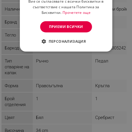
Вие се съгласявате с всички бисквитки в
съответствие с нашата Политика за
Наличност
Налично на склад
Последни бройки
Бисквитки.
Прочетете още
Бранд
Brabantia
Vinoks
ПРИЕМИ ВСИЧКИ
Тегло
1.33 kg
1.03 kg
ПЕРСОНАЛИЗАЦИЯ
Баркод
8710755100314
8681072305242
СТРОГО НЕОБХОДИМО
Тип
Ръчно
Педал
ЕФЕКТИВНОСТ
отваряне на
капак
ТАРГЕТИРАНЕ
Форма
Правоъгълна
Кръгла
ФУНКЦИОНАЛНОСТ
Брой
1
1
НЕКЛАСИФИЦИРАНИ
отделения
Цвят
Бял
Сребрист
Строго необходимо
Ефективност
Височина
34 cm