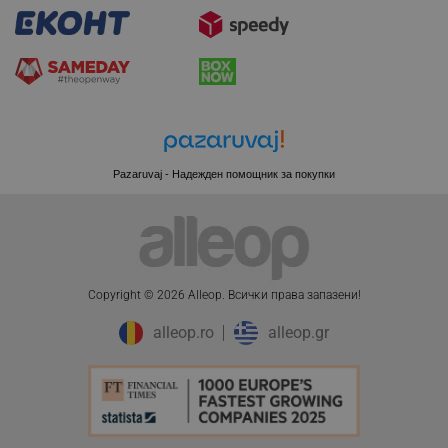
Pazaruvaj - Надежден помощник за покупки
Copyright © 2026 Alleop. Bcичĸи пpaвa зaпaзeни!
CookieScriptConsent
CookieScript
alleop.ro
alleop.gr
.alleop.bg
22.44 € / 43.89 лв.
Добави в количка