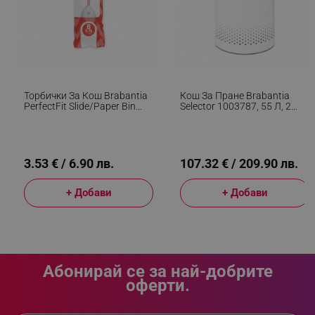
segmentifyExtension
.alleop.bg
Торбички За Кош Brabantia
Кош За Пране Brabantia
sgfUserUpdateData
.alleop.bg
PerfectFit Slide/Paper Bin
Selector 1003787, 55 Л, 2
647034, Размер B, 5-7 Л, 20
Отделения, Вентилационни
Броя, Бял
Отвори, Пълнене Без
Отваряне, Бял
3.53 € / 6.90 лв.
107.32 € / 209.90 лв.
+ Добави
+ Добави
rlv_h_fbp
.alleop.bg
rlv_
.alleop.bg
rlv_mode
.alleop.bg
rlv_p
.alleop.bg
Абонирай се за най-добрите
оферти.
rlv_g
.alleop.bg
rlv_s
.alleop.bg