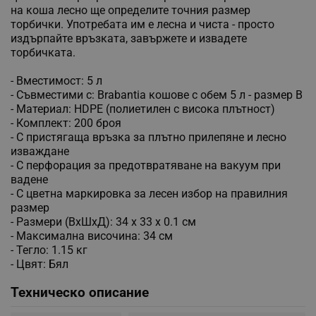
на коша лесно ще определите точния размер
торбички. Употребата им е лесна и чиста - просто
издърпайте връзката, завържете и извадете
торбичката.
- Вместимост: 5 л
- Съвместими с: Brabantia кошове с обем 5 л - размер B
- Материал: HDPE (полиетилен с висока плътност)
- Комплект: 200 броя
- С пристягаща връзка за плътно прилепяне и лесно
изваждане
- С перфорация за предотвратяване на вакуум при
вадене
- С цветна маркировка за лесен избор на правилния
размер
- Размери (ВхШхД): 34 x 33 x 0.1 см
- Максимална височина: 34 см
- Тегло: 1.15 кг
- Цвят: Бял
Техническо описание