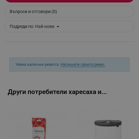
Въпроси и отговори (0)
_sgf_delayed_campaigns
.alleop.bg
Подреди по:
Най-нови
_sgf_npq
.alleop.bg
Няма налични ревюта.
Напишете своето ревю.
_sgf_clicked_banners
.alleop.bg
Други потребители харесаха и...
_sgf_rq
.alleop.bg