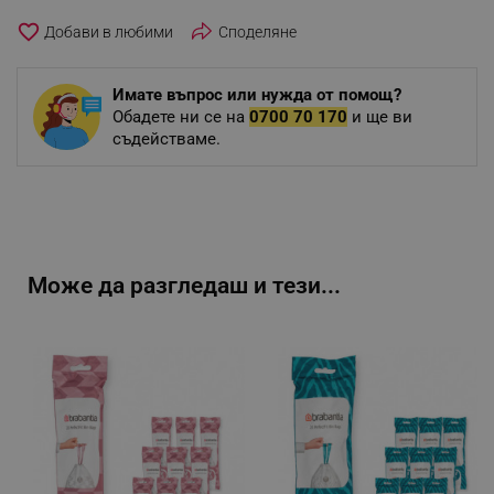
favorite_border
Споделяне
Имате въпрос или нужда от помощ?
Обадете ни се на
0700 70 170
и ще ви
съдействаме.
Може да разгледаш и тези...