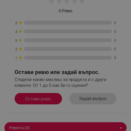
★
★
★
★
★
_sgf_session_id
.alleop.bg
0 Ревю
★
0
5
_sgf_push_permission_asked
.alleop.bg
★
0
4
Google Privacy Policy
★
0
3
★
0
2
_sgf_test_mode
.alleop.bg
★
0
1
Остави ревю или задай въпрос.
Сподели какво мислиш за продукта и с други
_sgf_tracking
.alleop.bg
клиенти. От 1 до 5 как би го оценил?
Задай въпрос
Остави ревю
_sgf_delayed_actions,
.alleop.bg
Ревюта (0)