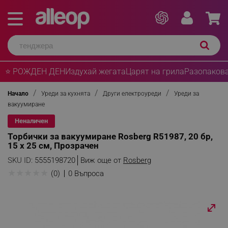
⭐ РОЖДЕН ДЕН
Издухай жегата
Царят на грила
Разопакова
Начало
Уреди за кухнята
Други електроуреди
Уреди за
вакуумиране
Неналичен
Торбички за вакуумиране Rosberg R51987, 20 бр,
15 х 25 см, Прозрачен
SKU ID:
5555198720
Виж още от
Rosberg
★
★
★
★
★
(0)
0 Въпроса