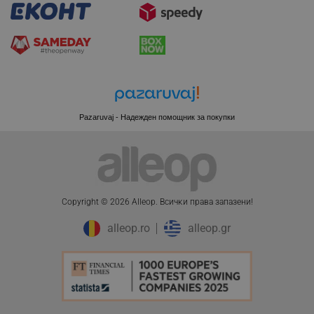
CookieScriptConsent
CookieScript
.alleop.bg
Pazaruvaj - Надежден помощник за покупки
Copyright © 2026 Alleop. Bcичĸи пpaвa зaпaзeни!
alleop.ro
alleop.gr
XSRF-TOKEN
promo.alleop.bg