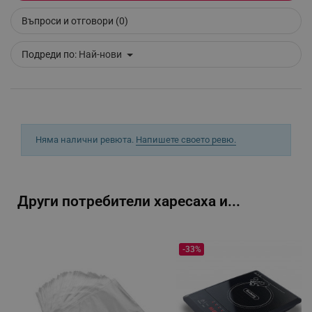
Въпроси и отговори (0)
_sgf_clicked_banners
.alleop.bg
Подреди по:
Най-нови
_sgf_rq
.alleop.bg
Няма налични ревюта.
Напишете своето ревю.
segmentifyExtension
.alleop.bg
Други потребители харесаха и...
-33%
sgfUserUpdateData
.alleop.bg