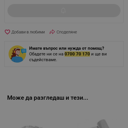
favorite_border
Споделяне
Имате въпрос или нужда от помощ?
Обадете ни се на
0700 70 170
и ще ви
съдействаме.
Може да разгледаш и тези...