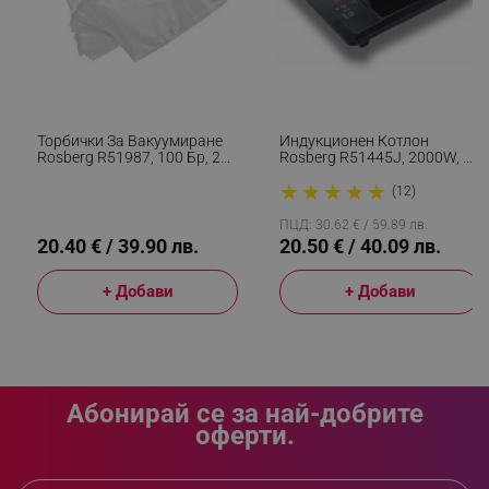
rlv_h_fbp
.alleop.bg
rlv_
.alleop.bg
rlv_mode
.alleop.bg
Торбички За Вакуумиране
Индукционен Котлон
Rosberg R51987, 100 Бр, 20
Rosberg R51445J, 2000W, 8
rlv_p
.alleop.bg
Х 30 См, Прозрачен
Нива, 5 Функции, LED, Черен
★
★
★
★
★
rlv_g
.alleop.bg
(12)
rlv_s
.alleop.bg
ПЦД: 30.62 € / 59.89 лв.
20.40 € / 39.90 лв.
20.50 € / 40.09 лв.
rlv_iv
.alleop.bg
rlv_e_pt
.alleop.bg
+ Добави
+ Добави
rlv_e
.alleop.bg
rlv_h_profile
.alleop.bg
rlv_h_cart
.alleop.bg
Абонирай се за най-добрите
rlv_h_wish
.alleop.bg
оферти.
rlv_impersonate_p
.alleop.bg
rlv_endpoint
.alleop.bg