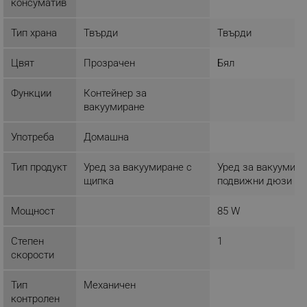
консуматив
ТАРГЕТИРАНЕ
Тип храна
Твърди
Твърди
ФУНКЦИОНАЛНОСТ
Цвят
Прозрачен
Бял
НЕКЛАСИФИЦИРАНИ
Функции
Контейнер за
вакуумиране
Употреба
Домашна
Строго необходимо
Ефективност
Таргетиране
Функционалност
Тип продукт
Уред за вакуумиране с
Уред за вакуумира
Некласифицирани
щипка
подвижни дюзи
Строго необходимите бисквитки позволяват
Мощност
85 W
основната функционалност на уебсайта, като
потребителско влизане и управление на
акаунта. Уебсайтът не може да се използва
Степен
1
правилно без строго необходими бисквитки.
скорости
Provider /
Име
Домейн
Тип
Механичен
контролен
click_code_ps
.alleop.bg