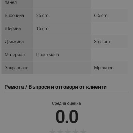
панел
_nzm_nosubscribe_92166-7699
.alleop.bg
_nzm_idnl_92166-7699
.alleop.bg
Височина
25 cm
6.5 cm
_nzm_noid_92166-7699
.alleop.bg
Ширина
15 cm
_nzm_id_92166-7699
.alleop.bg
_sgf_user_id
.alleop.bg
Дължина
35.5 cm
Материал
Пластмаса
Захранване
Мрежово
_sgf_session_id
.alleop.bg
Ревюта / Въпроси и отговори от клиенти
_sgf_push_permission_asked
.alleop.bg
Google Privacy Policy
Средна оценка
0.0
_sgf_test_mode
.alleop.bg
★
★
★
★
★