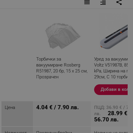
reorder
format_align_right
share
Торбички за
Уред за вакуумира
вакуумиране Rosberg
Voltz V51987B, 85W
R51987, 20 бр, 15 х 25 см,
kPa, Ширина на пл
Прозрачен
29см, С 10 торбичк
Разглеждате този
Добави в коли
продукт
4.04 € / 7.90 лв.
Цена
ПЦД: 36.90 € / 72
28.99 € /
лв.
56.70 лв.
Наличност
Последни бройки
Налично на склад