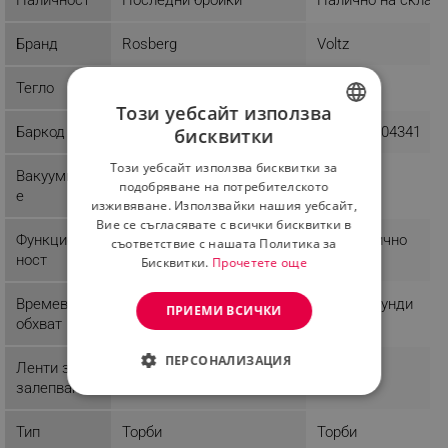
Бранд
Rosberg
Voltz
Тегло
0.13 kg
0.93 kg
Този уебсайт използва
Баркод
3800237044764
3800235304341
бисквитки
BULGARIAN
Този уебсайт използва бисквитки за
Вакуумиран
Сух
ROMANIAN
подобряване на потребителското
е
изживяване. Използвайки нашия уебсайт,
Вие се съгласявате с всички бисквитки в
Функционал
Автоматично
съответствие с нашата Политика за
ност
Бисквитки.
Прочетете още
Времеви
6 - 15 секунди
ПРИЕМИ ВСИЧКИ
обхват
ПЕРСОНАЛИЗАЦИЯ
Ленти за
15 cm
29 cm
залепване
СТРОГО НЕОБХОДИМО
Тип
Торби
Торби
ЕФЕКТИВНОСТ