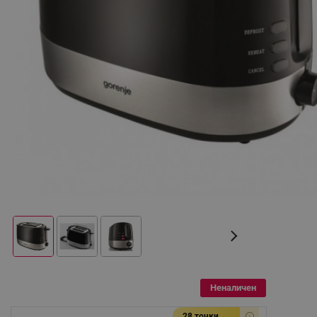
Неналичен
28 точки