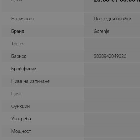
_nzm_noid_92166-7699
_nzm_id_92166-7699
Наличност
Последни бройки
_sgf_user_id
Бранд
Gorenje
_sgf_session_id
Тегло
_sgf_push_permission_as
Баркод
3838942049026
_sgf_test_mode
Брой филии
_sgf_tracking
Нива на изпичане
Цвят
_sgf_delayed_actions,
Функции
_sgf_delayed_campaigns
Употреба
_sgf_npq
Мощност
_sgf_clicked_banners