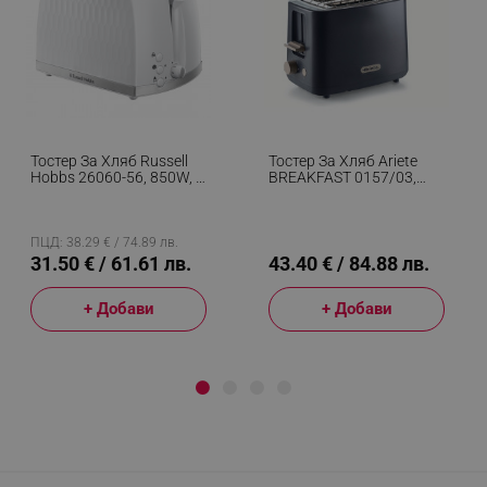
Тостер За Хляб Russell
Тостер За Хляб Ariete
Hobbs 26060-56, 850W, 2
BREAKFAST 0157/03,
Филийки, Високо
760W, 2 Филии, Бутон
Повдигане, Широки
Стоп, 7 Степени,
Отвори, Размразяване,
Подвижна Тава За
Бял
Трохи, Черен
ПЦД: 38.29 € / 74.89 лв.
31.50 € / 61.61 лв.
43.40 € / 84.88 лв.
+ Добави
+ Добави