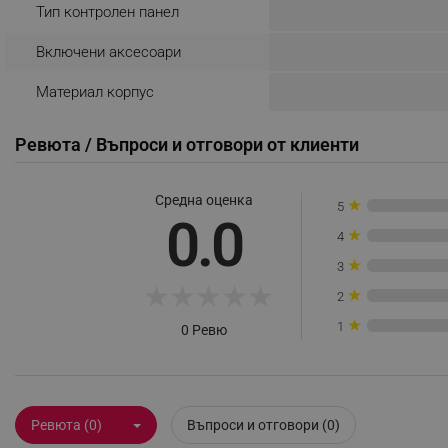
Тип контролен панел
_sgf_rq
Включени аксесоари
segmentifyExtension
Материал корпус
sgfUserUpdateData
Ревюта / Въпроси и отговори от клиенти
rlv_h_fbp
Средна оценка
★
5
rlv_
0.0
★
4
rlv_mode
★
3
rlv_p
★
★
★
★
★
★
2
rlv_g
★
rlv_s
1
0 Ревю
rlv_iv
rlv_e_pt
rlv_e
Ревюта (0)
Въпроси и отговори (0)
rlv_h_profile