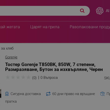
AI
хай жегата
Царят на грила
Разопаковани прод
 за хляб
Gorenje
Тостер Gorenje T850BK, 850W, 7 степени,
Размразяване, Бутон за изхвърляне, Черен
★
★
★
★
★
0 Въпроса
(0)
SKU
Сигурна доставка
60 дни право на връщане
П
пратка