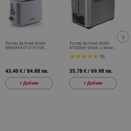
Тостер За Хляб Ariete
Тостер За Хляб AENO
BREAKFAST 0157/04,
ATS0004, 950W, 2 Филии,
760W, 2 Филии, Бутон
6 Степени, 3 Функции,
★
★
★
★
★
Стоп, 7 Степени,
Подвижна Тава За
(9)
Подвижна Тава За
Трохи, Инокс
Трохи, Бял
43.40 € / 84.88 лв.
35.78 € / 69.98 лв.
+ Добави
+ Добави