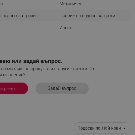
ен
Механичен
r events which is cancelled
ent to Segmentify servers
 поднос за трохи
Подвижен поднос за трохи
 visitor installed
Инокс
 visitor’s data including
rship status and
евю или задай въпрос.
во мислиш за продукта и с други клиенти. От
и го оценил?
Задай въпрос
ви ревю
Подреди по:
Най-нови