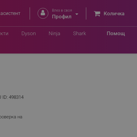
Влез в своя


 асистент
Количка
Профил
укти
Dyson
Ninja
Shark
Помощ
 ID:
498314
роверка на