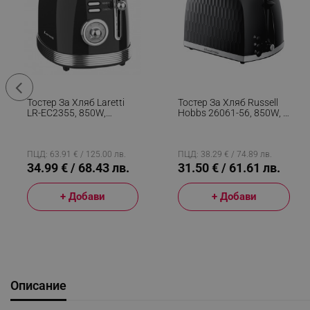
Тостер За Хляб Laretti
Тостер За Хляб Russell
LR-EC2355, 850W,
Hobbs 26061-56, 850W, 2
Размразяване,
Филийки, Високо
Подгряване, 6 Нива,
Повдигане, Широки
Тава За Трохи, Черен/
Отвори, Размразяване,
Инокс
Черен
ПЦД: 63.91 € / 125.00 лв.
ПЦД: 38.29 € / 74.89 лв.
34.99 € / 68.43 лв.
31.50 € / 61.61 лв.
+ Добави
+ Добави
Описание