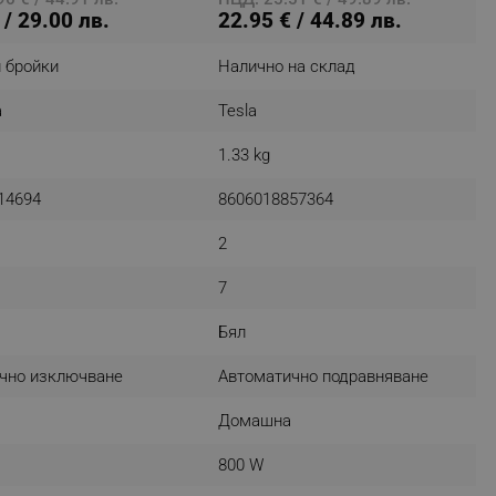
 / 29.00 лв.
22.95 € / 44.89 лв.
 бройки
Налично на склад
fying visitors. The lifetime
a
Tesla
ifying visitor sessions
1.33 kg
itor is asked for web push
14694
8606018857364
tor is a test user and can
2
tor disabled tracking,
y related cookies and local
7
Бял
aign specific data for
чно изключване
Автоматично подравняване
aign specific data for
Домашна
r events stored to be sent
800 W
ferent banners clicked by the