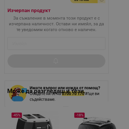
Изчерпан продукт
За съжаление в момента този продукт е с
изчерпана наличност. Остави ни имейл, за да
те уведомим когато отново е наличен.
Имате въпрос или нужда от помощ?
Може да разгледаш и тези...
Обадете ни се на
0700 70 170
и ще ви
съдействаме.
-45%
-18%