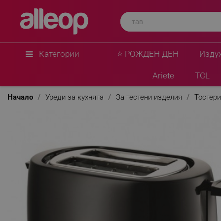
Категории
⭐ РОЖДЕН ДЕН
Изду
Ariete
TCL
Начало
Уреди за кухнята
За тестени изделия
Тостери