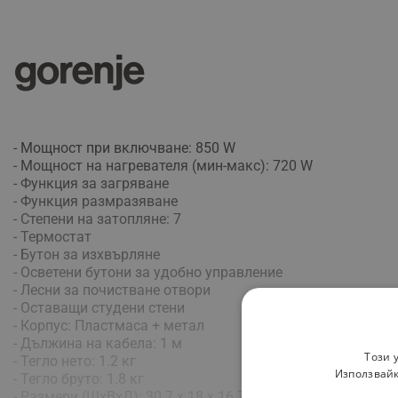
- Мощност при включване: 850 W
- Мощност на нагревателя (мин-макс): 720 W
- Функция за загряване
- Функция размразяване
- Степени на затопляне: 7
- Термостат
- Бутон за изхвърляне
- Осветени бутони за удобно управление
- Лесни за почистване отвори
- Оставащи студени стени
- Корпус: Пластмаса + метал
- Дължина на кабела: 1 м
Този 
- Тегло нето: 1.2 кг
Използвайк
- Тегло бруто: 1.8 кг
- Размери (ШхВхД): 30.7 х 18 х 16.7 см