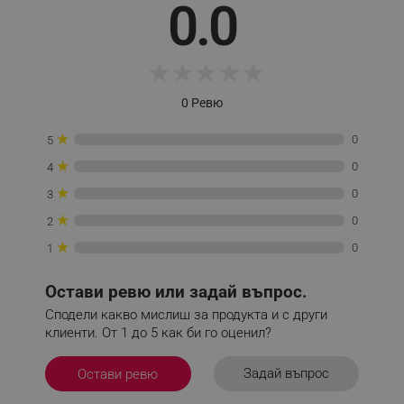
0.0
★
★
★
★
★
_sgf_tracking
.alleop.bg
0 Ревю
★
0
5
★
0
4
★
0
3
_sgf_delayed_actions,
.alleop.bg
★
0
2
★
0
1
Остави ревю или задай въпрос.
_sgf_delayed_campaigns
.alleop.bg
Сподели какво мислиш за продукта и с други
клиенти. От 1 до 5 как би го оценил?
Задай въпрос
Остави ревю
_sgf_npq
.alleop.bg