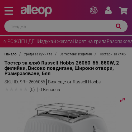
⭐ РОЖДЕН ДЕН
Издухай жегата
Царят на грила
Разопакова
Начало
Уреди за кухнята
За тестени изделия
Тостери за хляб
Тостер за хляб Russell Hobbs 26060-56, 850W, 2
филийки, Високо повдигане, Широки отвори,
Размразяване, Бял
SKU ID:
9RH2606056
Виж още от
Russell Hobbs
★
★
★
★
★
(0)
0 Въпроса