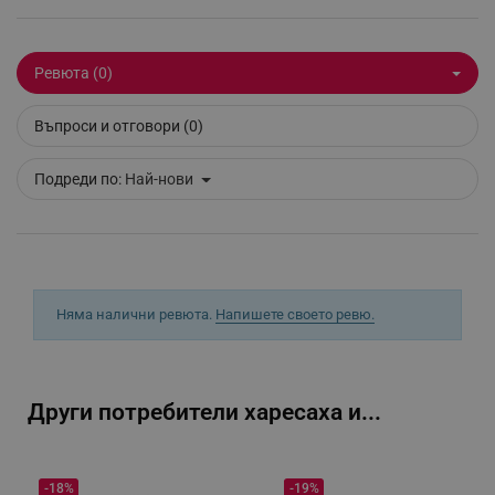
Ревюта (0)
_sgf_clicked_banners
.alleop.bg
Въпроси и отговори (0)
Подреди по:
Най-нови
_sgf_rq
.alleop.bg
Няма налични ревюта.
Напишете своето ревю.
segmentifyExtension
.alleop.bg
Други потребители харесаха и...
sgfUserUpdateData
.alleop.bg
-18%
-19%