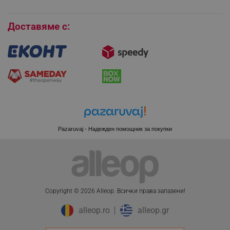
Бисквитки
Доставяме с:
CookieScriptConsent
CookieScript
.alleop.bg
Pazaruvaj - Надежден помощник за покупки
XSRF-TOKEN
promo.alleop.bg
Copyright © 2026 Alleop. Bcичĸи пpaвa зaпaзeни!
alleop.ro
alleop.gr