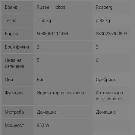
Бранд
Russell Hobbs
Rosberg
ЕФЕКТИВНОСТ
Тегло
1.66 kg
0.83 kg
ТАРГЕТИРАНЕ
Баркод
5038061111484
3800235300893
ФУНКЦИОНАЛНОСТ
НЕКЛАСИФИЦИРАНИ
Брой филии
2
2
Нива на
5
6
изпичане
Строго необходимо
Ефективност
Цвят
Бял
Сребрист
Таргетиране
Функционалност
Некласифицирани
Функции
Индикаторна светлина
Автоматично
изключване
Строго необходимите бисквитки позволяват
основната функционалност на уебсайта, като
потребителско влизане и управление на
Употреба
Домашна
Домашна
акаунта. Уебсайтът не може да се използва
правилно без строго необходими бисквитки.
Мощност
850 W
Provider /
Име
Домейн