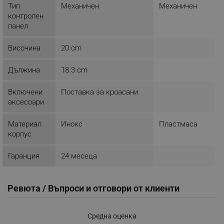
Тип
Механичен
Механичен
click_code_ps
.alleop.bg
контролен
панел
_nzm_nosubscribe_92166-7699
.alleop.bg
_nzm_idnl_92166-7699
.alleop.bg
Височина
20 cm
_nzm_noid_92166-7699
.alleop.bg
Дължина
18.3 cm
_nzm_id_92166-7699
.alleop.bg
_sgf_user_id
.alleop.bg
Включени
Поставка за кроасани
аксесоари
Материал
Инокс
Пластмаса
корпус
_sgf_session_id
.alleop.bg
Гаранция
24 месеца
_sgf_push_permission_asked
.alleop.bg
Ревюта / Въпроси и отговори от клиенти
Google Privacy Policy
Средна оценка
_sgf_test_mode
.alleop.bg