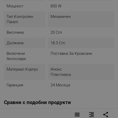
Мощност
850 W
Тип Контролен
Механичен
Панел
Височина
20 Cm
Дължина
18.3 Cm
Включени
Поставка За Кроасани
Аксесоари
Материал Корпус
Инокс
Пластмаса
Гаранция
24 Месеца
Сравни с подобни продукти
reorder
format_align_right
share