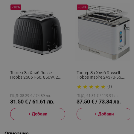
-18%
-39%
Тостер За Хляб Russell
Тостер За Хляб Russell
Hobbs 26061-56, 850W, 2
Hobbs Inspire 24370-56,
Филийки, Високо
1050W, 2 Филии, 6 Нива,
★
★
★
★
★
Повдигане, Широки Отвори,
Поставка За Притопляне,
(1)
Размразяване, Черен
Бял
ПЦД: 38.29 € / 74.89 лв.
ПЦД: 61.31 € / 119.91 лв.
31.50 € / 61.61 лв.
37.50 € / 73.34 лв.
+ Добави
+ Добави
Описание