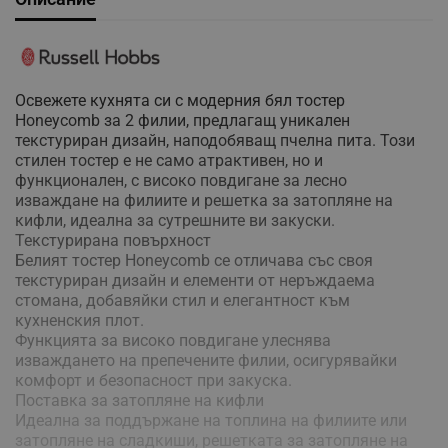
Освежете кухнята си с модерния бял тостер
Honeycomb за 2 филии, предлагащ уникален
текстуриран дизайн, наподобяващ пчелна пита. Този
стилен тостер е не само атрактивен, но и
функционален, с високо повдигане за лесно
изваждане на филиите и решетка за затопляне на
кифли, идеална за сутрешните ви закуски.
Текстурирана повърхност
Белият тостер Honeycomb се отличава със своя
текстуриран дизайн и елементи от неръждаема
стомана, добавяйки стил и елегантност към
кухненския плот.
Функцията за високо повдигане улеснява
изваждането на препечените филии, осигурявайки
комфорт и безопасност при закуска.
Поставка за затопляне на кифли
Идеална за поддържане на топлина на филиите или
затопляне на сладкиши, решетката за затопляне на