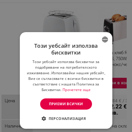
Този уебсайт използва
бисквитки
Тостер за хляб Russell
Тостер за хляб Ro
BULGARIAN
Hobbs 26060-56, 850W, 2
R51440AS, 750W, 2
Този уебсайт използва бисквитки за
филийки, Високо
филии, Инокс/чер
ROMANIAN
подобряване на потребителското
повдигане, Широки
изживяване. Използвайки нашия уебсайт,
отвори, Размразяване,
Вие се съгласявате с всички бисквитки в
Бял
Изберете вариация
Добави в коли
съответствие с нашата Политика за
Разглеждате този
Бисквитки.
Прочетете още
продукт
Цена
ПЦД: 38.29 € / 74.89
ПЦД: 17.84 € / 34
ПРИЕМИ ВСИЧКИ
31.50 € /
12.22 € /
лв.
лв.
61.61 лв.
23.90 лв.
ПЕРСОНАЛИЗАЦИЯ
Наличност
Налично на склад
Налично на склад
СТРОГО НЕОБХОДИМО