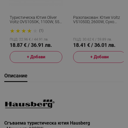
Туристическа Ютия Oliver
Разопакован: Ютия Voltz
Voltz OV51050K, 1100W, 55
V51050D, 2600W, Сухо
Ml, Сгъваема, Защита
Гладене, Керамично
★
★
★
★
★
Прегряване, Тюркоаз/Бял
Покритие, Самопочистване,
(1)
Черен
ПЦД: 22.96 € / 44.91 лв.
ПЦД: 30.62 € / 59.89 лв.
18.87 € / 36.91 лв.
18.41 € / 36.01 лв.
+ Добави
+ Добави
Описание
Сгъваема туристическа ютия Hausberg