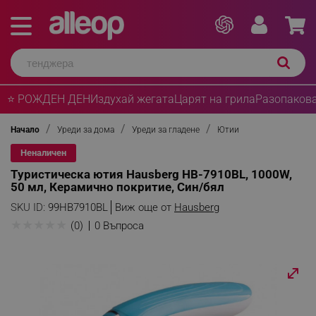
⭐ РОЖДЕН ДЕН
Издухай жегата
Царят на грила
Разопакова
Начало
Уреди за дома
Уреди за гладене
Ютии
Неналичен
Туристическа ютия Hausberg HB-7910BL, 1000W,
50 мл, Керамично покритие, Син/бял
SKU ID:
99HB7910BL
Виж още от
Hausberg
★
★
★
★
★
(0)
0 Въпроса