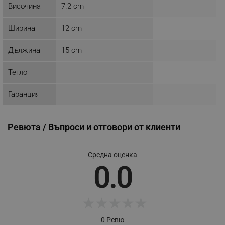
Височина
7.2 cm
_nzm_idnl_92166-7699
.alleop.bg
_nzm_noid_92166-7699
.alleop.bg
Ширина
12 cm
_nzm_id_92166-7699
.alleop.bg
Дължина
15 cm
_sgf_user_id
.alleop.bg
Тегло
Гаранция
_sgf_session_id
.alleop.bg
Ревюта / Въпроси и отговори от клиенти
_sgf_push_permission_asked
.alleop.bg
Средна оценка
Google Privacy Policy
0.0
_sgf_test_mode
.alleop.bg
★
★
★
★
★
0 Ревю