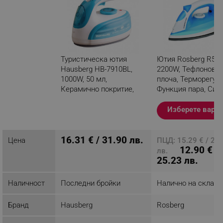
Туристическа ютия
Ютия Rosberg R510
Hausberg HB-7910BL,
2200W, Тефлонова
1000W, 50 мл,
плоча, Терморегула
Керамично покритие,
Функция пара, Син
Син/бял
Изберете вари
Разглеждате този
продукт
16.31 € / 31.90 лв.
Цена
ПЦД: 15.29 € / 29.
12.90 € /
лв.
25.23 лв.
Наличност
Последни бройки
Налично на склад
Бранд
Hausberg
Rosberg