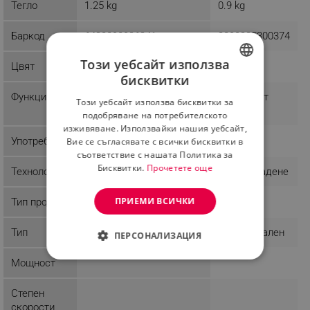
Тегло
1.25 kg
0.9 kg
Баркод
6423808026241
3800235300374
Този уебсайт използва
Цвят
Бял
бисквитки
BULGARIAN
Функции
Автоматично
Термостат
Този уебсайт използва бисквитки за
ROMANIAN
изключване
подобряване на потребителското
изживяване. Използвайки нашия уебсайт,
Употреба
Домашна
Домашна
Вие се съгласявате с всички бисквитки в
съответствие с нашата Политика за
Бисквитки.
Прочетете още
Технологии
Незалепващо покритрие
Лесно гладене
ПРИЕМИ ВСИЧКИ
Тип продукт
Ютия
Ютия
Тип
Хоризонтален
Хоризонтален
ПЕРСОНАЛИЗАЦИЯ
СТРОГО НЕОБХОДИМО
Мощност
ЕФЕКТИВНОСТ
Степен
скорости