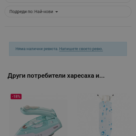
_sgf_clicked_banners
.alleop.bg
Подреди по:
Най-нови
_sgf_rq
.alleop.bg
Няма налични ревюта.
Напишете своето ревю.
Други потребители харесаха и...
segmentifyExtension
.alleop.bg
-18%
sgfUserUpdateData
.alleop.bg