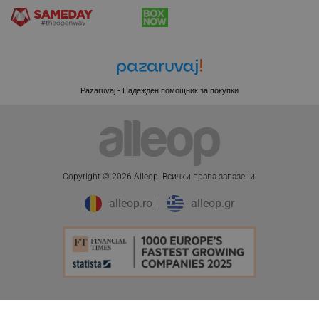
CookieScriptConsent
CookieScript
.alleop.bg
Pazaruvaj - Надежден помощник за покупки
Copyright © 2026 Alleop. Bcичĸи пpaвa зaпaзeни!
alleop.ro
alleop.gr
XSRF-TOKEN
promo.alleop.bg