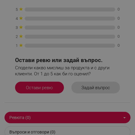
★
0
_sgf_tracking
.alleop.bg
5
★
0
4
★
0
3
★
0
2
★
0
1
_sgf_delayed_actions,
.alleop.bg
Остави ревю или задай въпрос.
Сподели какво мислиш за продукта и с други
клиенти. От 1 до 5 как би го оценил?
_sgf_delayed_campaigns
.alleop.bg
Задай въпрос
Остави ревю
_sgf_npq
.alleop.bg
Ревюта (0)
Въпроси и отговори (0)