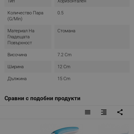
Тип
Хоризонтален
Количество Пара
0.5
(g/min)
Материал На
Стомана
Гладещата
Повърхност
Височина
7.2 Cm
Ширина
12 Cm
Дължина
15 Cm
Сравни с подобни продукти
reorder
format_align_right
share