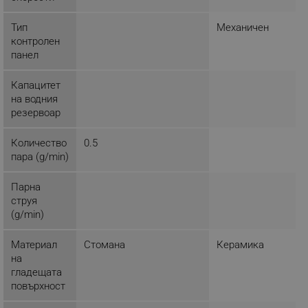
ТАРГЕТИРАНЕ
Тип
Механичен
ФУНКЦИОНАЛНОСТ
контролен
панел
НЕКЛАСИФИЦИРАНИ
Капацитет
на водния
резервоар
Строго необходимо
Ефективност
Количество
0.5
Таргетиране
Функционалност
пара (g/min)
Некласифицирани
Парна
Строго необходимите бисквитки позволяват
струя
основната функционалност на уебсайта, като
потребителско влизане и управление на
(g/min)
акаунта. Уебсайтът не може да се използва
правилно без строго необходими бисквитки.
Материал
Стомана
Керамика
Provider /
на
Име
Домейн
гладещата
click_code_ps
.alleop.bg
повърхност
_nzm_nosubscribe_92166-7699
.alleop.bg