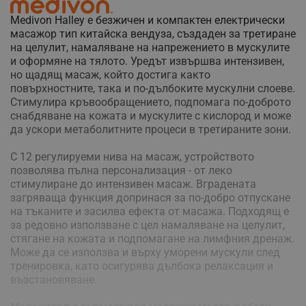
Medivon Halley е безжичен и компактен електрически
масажор тип китайска вендуза, създаден за третиране
на целулит, намаляване на напрежението в мускулите
и оформяне на тялото. Уредът извършва интензивен,
но щадящ масаж, който достига както
повърхностните, така и по-дълбоките мускулни слоеве.
Стимулира кръвообращението, подпомага по-доброто
снабдяване на кожата и мускулите с кислород и може
да ускори метаболитните процеси в третираните зони.
С 12 регулируеми нива на масаж, устройството
позволява пълна персонализация - от леко
стимулиране до интензивен масаж. Вградената
загряваща функция допринася за по-добро отпускане
на тъканите и засилва ефекта от масажа. Подходящ е
за редовно използване с цел намаляване на целулит,
стягане на кожата и подпомагане на лимфния дренаж.
Може да се използва и върху уморени мускули след
тренировка, като осигурява дълбока релаксация и
възстановяване.