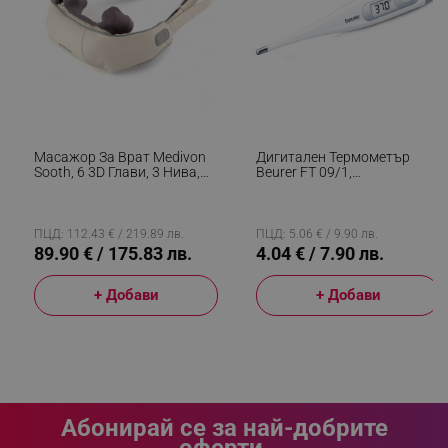
rlv_s
.alleop.bg
rlv_iv
.alleop.bg
rlv_e_pt
.alleop.bg
rlv_e
.alleop.bg
rlv_h_profile
.alleop.bg
rlv_h_cart
.alleop.bg
Масажор За Врат Medivon
Дигитален Термометър
Sooth, 6 3D Глави, 3 Нива,
Beurer FT 09/1,
rlv_h_wish
.alleop.bg
Загряване, Против
Водоустойчив, Памет, Без
Муксулно Напрежение И
Живак, Звуков Сигнал,
rlv_impersonate_p
.alleop.bg
Целулит, USB, Бежов
Дисплей, Бял
ПЦД: 112.43 € / 219.89 лв.
ПЦД: 5.06 € / 9.90 лв.
rlv_endpoint
.alleop.bg
89.90 € / 175.83 лв.
4.04 € / 7.90 лв.
rlv_hashes
.alleop.bg
+ Добави
+ Добави
rlv_first_session
.alleop.bg
rlv_rid
.alleop.bg
rlv_rpid
.alleop.bg
rlv_rpos
.alleop.bg
rlv_bid
.alleop.bg
Абонирай се за най-добрите
rlv_odid
.alleop.bg
оферти.