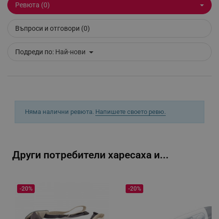
Ревюта (0)
Въпроси и отговори (0)
segmentifyExtension
.alleop.bg
Подреди по:
Най-нови
sgfUserUpdateData
.alleop.bg
Няма налични ревюта.
Напишете своето ревю.
rlv_h_fbp
.alleop.bg
Други потребители харесаха и...
rlv_
.alleop.bg
rlv_mode
.alleop.bg
-20%
-20%
rlv_p
.alleop.bg
rlv_g
.alleop.bg