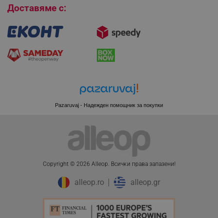
Доставяме с:
XSRF-TOKEN
promo.alleop.bg
Pazaruvaj - Надежден помощник за покупки
PHPSESSID
PHP.net
www.alleop.bg
Copyright © 2026 Alleop. Bcичĸи пpaвa зaпaзeни!
alleop.ro
alleop.gr