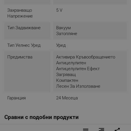
Захранващо
5 V
Напрежение
Тип Задвижване
Вакуум
Затопляне
Тип Уелнес Уред
Уред
Предимства
Aктивира Кръвообращението
Aнтицелулитен
Антицелулитен Ефект
Загряващ
Компактен
Лесен За Използване
Гаранция
24 Месеца
Сравни с подобни продукти
reorder
format_align_right
share