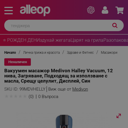
⭐ РОЖДЕН ДЕН
Издухай жегата
Царят на грила
Разопакова
Начало
Лична грижа и красота
Здраве и Фитнес
Масажори
Неналичен
Вакуумен масажор Medivon Halley Vacuum, 12
нива, Загряване, Подходящ за използване с
масла, Срещу целулит, Дисплей, Син
SKU ID:
99MDVHELLY
Виж още от
Medivon
★
★
★
★
★
(0)
0 Въпроса