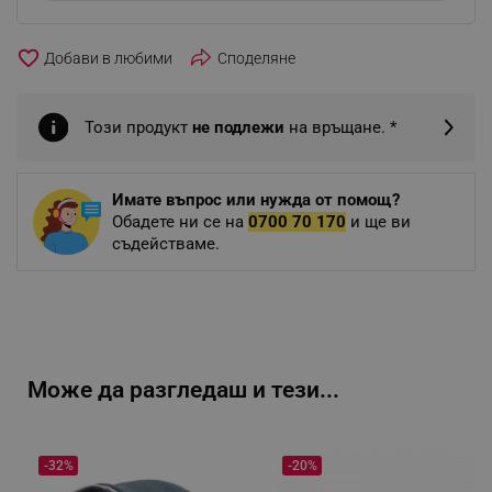
favorite_border
Споделяне
Този продукт
не подлежи
на връщане. *
Имате въпрос или нужда от помощ?
Обадете ни се на
0700 70 170
и ще ви
съдействаме.
Може да разгледаш и тези...
-32%
-20%