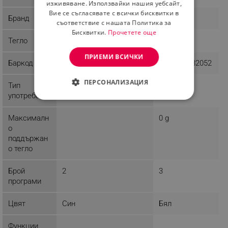
изживяване. Използвайки нашия уебсайт,
Вие се съгласявате с всички бисквитки в
Бранд
Medivon
Beurer
съответствие с нашата Политика за
Бисквитки.
Прочетете още
Тегло
1 kg
1.5 kg
ПРИЕМИ ВСИЧКИ
Баркод
5904119281419
4211125632052
ПЕРСОНАЛИЗАЦИЯ
Тип
Домашна
Домашна
употреба
СТРОГО НЕОБХОДИМО
Максималн
0 g
ЕФЕКТИВНОСТ
о
поддържан
ТАРГЕТИРАНЕ
о тегло
ФУНКЦИОНАЛНОСТ
Брой
2
3
програми
НЕКЛАСИФИЦИРАНИ
Цвят
Cин
Бял
Функции