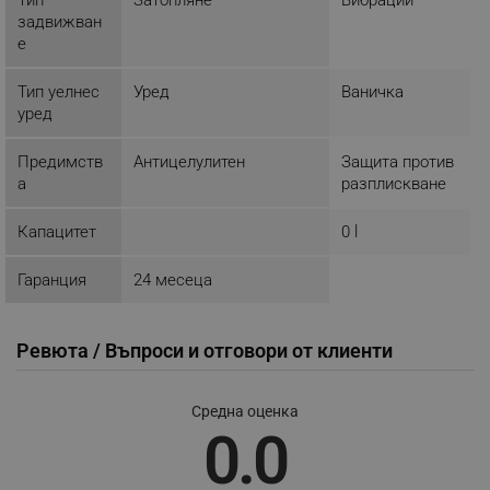
задвижван
_sgf_session_id
.alleop.bg
е
Тип уелнес
Уред
Ваничка
_sgf_push_permission_asked
.alleop.bg
уред
Google Privacy Policy
Предимств
Aнтицелулитен
Защита против
а
разплискване
_sgf_test_mode
.alleop.bg
Капацитет
0 l
Гаранция
24 месеца
_sgf_tracking
.alleop.bg
Ревюта / Въпроси и отговори от клиенти
Средна оценка
0.0
_sgf_delayed_actions,
.alleop.bg