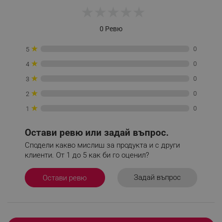
★
★
★
★
★
0 Ревю
_sgf_delayed_campaigns
.alleop.bg
★
0
5
★
0
4
★
0
3
★
0
2
_sgf_npq
.alleop.bg
★
0
1
Остави ревю или задай въпрос.
_sgf_clicked_banners
.alleop.bg
Сподели какво мислиш за продукта и с други
клиенти. От 1 до 5 как би го оценил?
Задай въпрос
Остави ревю
_sgf_rq
.alleop.bg