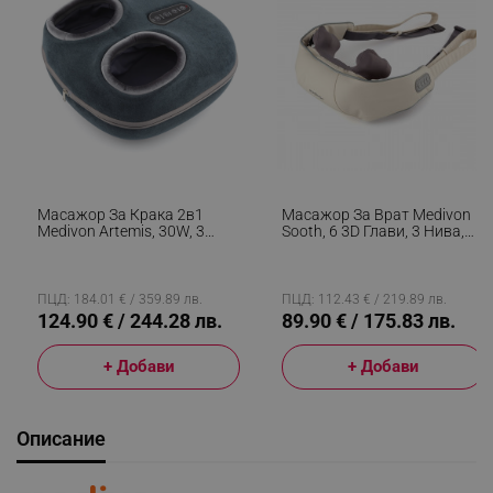
Масажор За Крака 2в1
Масажор За Врат Medivon
Medivon Artemis, 30W, 3
Sooth, 6 3D Глави, 3 Нива,
Скорости, 3 Нива,
Загряване, Против
Загряване, Таймер,
Муксулно Напрежение И
Дистанционно, Тиха
Целулит, USB, Бежов
Работа, Син
ПЦД: 184.01 € / 359.89 лв.
ПЦД: 112.43 € / 219.89 лв.
124.90 € / 244.28 лв.
89.90 € / 175.83 лв.
+ Добави
+ Добави
Описание