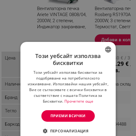
Вентилаторна печка
Вентилаторна печк
Ariete VINTAGE 0808/04,
Rosberg R51970A,
2000W, 2 степени,
2000W, 3 степени,
Индикатор захранване,
Термостат, Светли
Регулируема
индикатор, Бял
температура, Зелен
Добави в колич
Разглеждате този
продукт
Този уебсайт използва
74.09 € / 144.91
Цена
ПЦД: 20.40 € / 39.
бисквитки
15.29 € /
лв.
лв.
BULGARIAN
29.90 лв.
Този уебсайт използва бисквитки за
ROMANIAN
подобряване на потребителското
изживяване. Използвайки нашия уебсайт,
Наличност
Последни бройки
Налично на склад
Вие се съгласявате с всички бисквитки в
съответствие с нашата Политика за
Бранд
Ariete
Rosberg
Бисквитки.
Прочетете още
Тегло
2.11 kg
1.2 kg
ПРИЕМИ ВСИЧКИ
Баркод
8003705119147
3800235304488
ПЕРСОНАЛИЗАЦИЯ