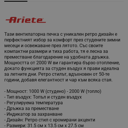
Тази вентилаторна печка с уникален ретро дизайн е
перфектният избор за комфорт през студените зимни
месеци и освежаване през лятото. Със своите
компактни размери и тиха работа, тя е лесна за
преместване благодарение на удобната дръжка.
Мощността от 2000 W ви гарантира бързо отопление,
докато функцията за студен въздух я прави идеална
за летните дни. Ретро стилът, вдъхновен от 50-те
години, добавя елегантност и чар към всяка стая.
- Мощност: 1000 W (студено) - 2000 W (топло)
- Тип въздух: Топъл и студен въздух
- Регулируема температура
- Дръжка за преместване
- Индикатор за захранване
- Дизайн: Ретро стил с хромирани акценти
- Размери: 31.5 см х 13.5 см х 27.5 см