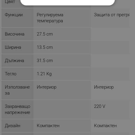
Цвят
Зелен
Бял
СТРОГО НЕОБХОДИМО
Функции
Регулируема
Защита от прегряв
ЕФЕКТИВНОСТ
температура
ТАРГЕТИРАНЕ
Височина
27.5 cm
ФУНКЦИОНАЛНОСТ
Ширина
13.5 cm
НЕКЛАСИФИЦИРАНИ
Дължина
31.5 cm
Тегло
1.21 Kg
Строго необходимо
Ефективност
Използване
Интериор
Интериор
Таргетиране
Функционалност
за
Некласифицирани
Захранващо
220 V
Строго необходимите бисквитки позволяват
напрежение
основната функционалност на уебсайта, като
потребителско влизане и управление на
акаунта. Уебсайтът не може да се използва
Дизайн
Компактен
Компактен
правилно без строго необходими бисквитки.