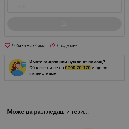
favorite_border
Споделяне
Имате въпрос или нужда от помощ?
Обадете ни се на
0700 70 170
и ще ви
съдействаме.
Може да разгледаш и тези...