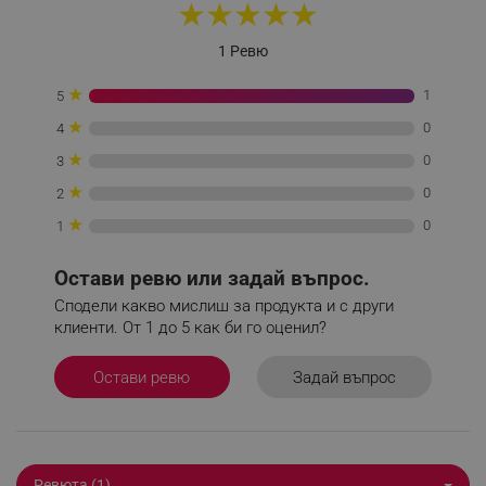
★
★
★
★
★
_sgf_test_mode
.alleop.bg
1 Ревю
★
1
5
★
0
4
_sgf_tracking
.alleop.bg
★
0
3
★
0
2
★
0
1
Остави ревю или задай въпрос.
_sgf_delayed_actions,
.alleop.bg
Сподели какво мислиш за продукта и с други
клиенти. От 1 до 5 как би го оценил?
Задай въпрос
Остави ревю
_sgf_delayed_campaigns
.alleop.bg
Ревюта (1)