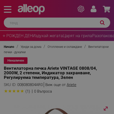
⭐ РОЖДЕН ДЕН
Издухай жегата
Царят на грила
Разопакова
Начало
Уреди за дома
Отопление и охлаждане
Вентилаторни
печки - духалки
Неналичен
Вентилаторна печка Ariete VINTAGE 0808/04,
2000W, 2 степени, Индикатор захранване,
Регулируема температура, Зелен
SKU ID:
00B080804AR0
Виж още от
Ariete
★
★
★
★
★
(1)
0 Въпроса