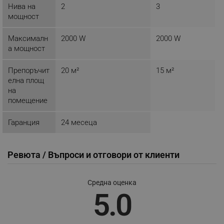
Нива на
2
3
Provider /
Име
Домейн
мощност
click_code_ps
.alleop.bg
Максималн
2000 W
2000 W
_nzm_nosubscribe_92166-7699
.alleop.bg
а мощност
_nzm_idnl_92166-7699
.alleop.bg
Препоръчит
20 м²
15 м²
_nzm_noid_92166-7699
.alleop.bg
елна площ
_nzm_id_92166-7699
.alleop.bg
на
помещение
_sgf_user_id
.alleop.bg
Гаранция
24 месеца
_sgf_session_id
.alleop.bg
Ревюта / Въпроси и отговори от клиенти
Средна оценка
_sgf_push_permission_asked
.alleop.bg
5.0
Google Privacy Policy