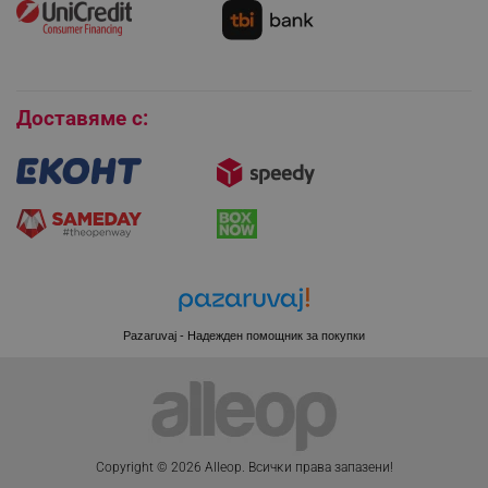
Условия за връщане
Покупки на изплащане
Бисквитки
Доставяме с:
CookieScriptConsent
CookieScript
.alleop.bg
Pazaruvaj - Надежден помощник за покупки
XSRF-TOKEN
promo.alleop.bg
Copyright © 2026 Alleop. Bcичĸи пpaвa зaпaзeни!