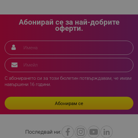
rlv_h_wish
.alleop.bg
rlv_impersonate_p
.alleop.bg
rlv_endpoint
.alleop.bg
Абонирай се за най-добрите
оферти.
rlv_hashes
.alleop.bg
rlv_first_session
.alleop.bg
rlv_rid
.alleop.bg
rlv_rpid
.alleop.bg
rlv_rpos
.alleop.bg
rlv_bid
.alleop.bg
С абонирането си за този бюлетин потвърждавам, че имам
rlv_odid
.alleop.bg
навършени 16 години.
_twoAttr
.alleop.bg
__cf_bm
Cloudflare Inc.
.pazaruvaj.com
Последвай ни: