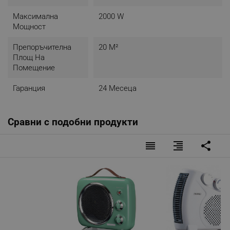
Максимална
2000 W
Мощност
Препоръчителна
20 М²
Площ На
Помещение
Гаранция
24 Месеца
Сравни с подобни продукти
reorder
format_align_right
share