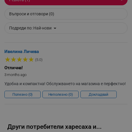
_sgf_npq
.alleop.bg
Въпроси и отговори (0)
Подреди по:
Най-нови
_sgf_clicked_banners
.alleop.bg
Ивелина Личева
★
★
★
★
★
_sgf_rq
.alleop.bg
(5.0)
Отлична!
3 months ago
Удобна и компактна! Обслужването на магазина е перфектно!
Полезно
0
Неполезно
0
Докладвай
segmentifyExtension
.alleop.bg
Други потребители харесаха и...
sgfUserUpdateData
.alleop.bg