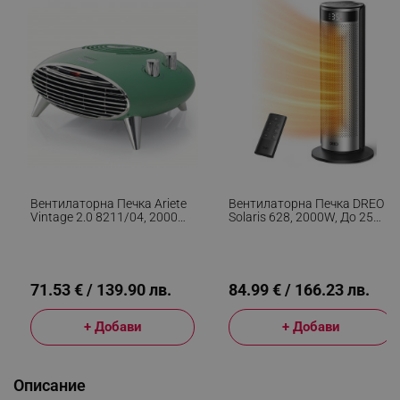
Вентилаторна Печка Ariete
Вентилаторна Печка DREO
Vintage 2.0 8211/04, 2000W,
Solaris 628, 2000W, До 25
2 Скорости, Студен Въздух,
М2, 5 Режима, 5-35C,
Термостат, Безшумна
HeatShield360, Таймер,
Работа, Зелен
Черен/Сив
71.53 € / 139.90 лв.
84.99 € / 166.23 лв.
+ Добави
+ Добави
Описание