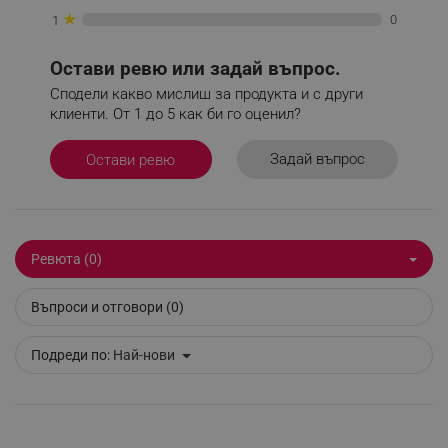
★
0
1
Остави ревю или задай въпрос.
_sgf_npq
.alleop.bg
Сподели какво мислиш за продукта и с други
клиенти. От 1 до 5 как би го оценил?
Задай въпрос
Остави ревю
_sgf_clicked_banners
.alleop.bg
Ревюта (0)
_sgf_rq
.alleop.bg
Въпроси и отговори (0)
Подреди по:
Най-нови
segmentifyExtension
.alleop.bg