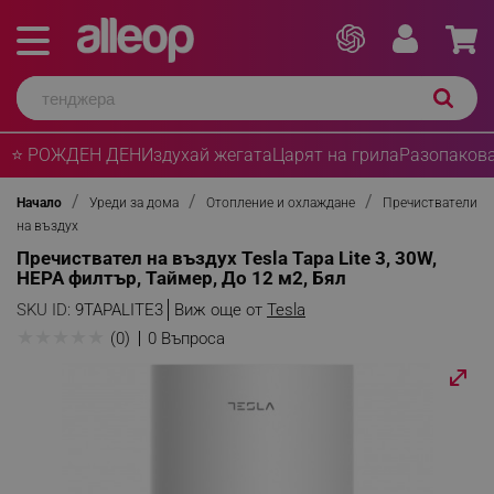
⭐ РОЖДЕН ДЕН
Издухай жегата
Царят на грила
Разопакова
Начало
Уреди за дома
Отопление и охлаждане
Пречистватели
на въздух
Пречиствател на въздух Tesla Тара Lite 3, 30W,
HEPA филтър, Таймер, До 12 м2, Бял
SKU ID:
9TAPALITE3
Виж още от
Tesla
★
★
★
★
★
(0)
0 Въпроса