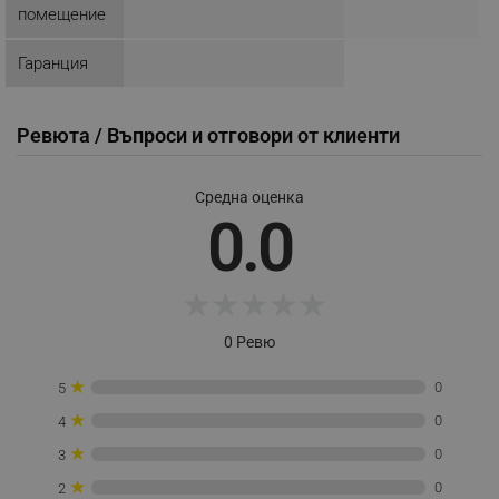
помещение
Google Privacy Policy
Гаранция
_sgf_test_mode
.alleop.bg
Ревюта / Въпроси и отговори от клиенти
Средна оценка
_sgf_tracking
.alleop.bg
0.0
★
★
★
★
★
0 Ревю
_sgf_delayed_actions,
.alleop.bg
★
0
5
★
0
4
★
0
3
_sgf_delayed_campaigns
.alleop.bg
★
0
2