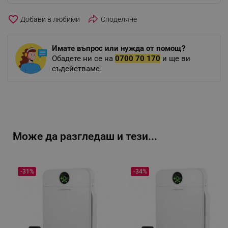
favorite_border
Споделяне
Имате въпрос или нужда от помощ?
Обадете ни се на
0700 70 170
и ще ви
съдействаме.
Може да разгледаш и тези...
-31%
-34%