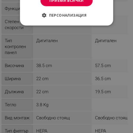
ПРИЕМИ ВСИЧКИ
Функции
Таймер
Таймер
ПЕРСОНАЛИЗАЦИЯ
Степен
3
3
СТРОГО НЕОБХОДИМО
скорости
ЕФЕКТИВНОСТ
Тип
Дигитален
Дигитален
контролен
ТАРГЕТИРАНЕ
панел
ФУНКЦИОНАЛНОСТ
Височина
38.5 cm
57.5 cm
НЕКЛАСИФИЦИРАНИ
Ширина
22 cm
36.5 cm
Дължина
22 cm
19.5 cm
Строго необходимо
Ефективност
Тегло
3.8 Kg
Таргетиране
Функционалност
Вид монтаж
Свободно стоящ
Свободно стоящ
Некласифицирани
Строго необходимите бисквитки позволяват
Тип филтър
HEPA
HEPA