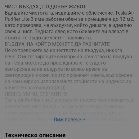
ЧИСТ ВЪЗДУХ , ПО-ДОБЪР ЖИВОТ
Вдишайте чистотата, издишайте с облекчение. Tesla Air
Purifier Lite 3 има работен обем за помещения до 12 м2,
като проверява, че въздухът, който дишате, е идеално
свеж и чист. Веднага след като близките ви влязат в
стаята, те също ще усетят разликата..
ВЪЗДУХ, НА КОЙТО МОЖЕТЕ ДА РАЗЧИТАТЕ
Не се тревожете за качеството на въздуха, никога
вече. С интегрираните сензори за качество на въздуха
на Tesla можете да проследявате текущото
замърсяване на въздуха по всяко време на
светодиодни икони, които променят цвета, въз основа
на най-широко използваните стойности на индекса за
качество на въздуха (AQI).
ЛЕСНО, УМНО, ЕЛЕГАНТНО
Tesla Air Purifier Lite 3 е продукт, където технологията и
интелигентният дизайн се срещат. Неговата висока
производителност може да бъде доказана: просто
проверете стойностите на CADR (Чистота на подаване
Виж повече
на чист въздух). Чудите се колко пречистен въздух
произвежда и колко бързо? Това са 110m³ на час.
Техническо описание