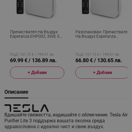
Пречиствател На Въздух
Разопакован: Пречиствател
Esperanza EHP002, 35W, 50
На Въздух Esperanza
Кв/м, 4 Етапа На
EHP002, 35W, 50 Кв/м, 4
Филтриране, HEPA Филтър,
Етапа На Филтриране, HEPA
LCD Екран, Таймер,
Филтър, LCD Екран, Таймер,
Дистанционно, Бял
Дистанционно, Бял
ПЦД: 101.75 € / 199.01 лв.
ПЦД: 101.75 € / 199.01 лв.
69.99 € / 136.89 лв.
66.80 € / 130.65 лв.
+ Добави
+ Добави
Описание
Вдишайте свежестта, издишайте с облекчение. Tesla Air
Purifier Lite 3 поддържа вашата околна среда
здравословна с идеално чист и свеж въздух.