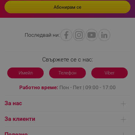
LaVisitorId_YWxsZW9wLmxhZGVzay5jb20v
.alleop.bg
Последвай ни:
LaSID
Quality Unit LLC
www.alleop.bg
Свържете се с нас:
Имейл
Телефон
Viber
PHPSESSID
PHP.net
Работно време:
Пон - Пет | 09:00 - 17:00
editor.alleop.bg
За нас
Кои сме ние
За клиенти
Контакти
Доставка на поръчки
Сервизни центрове
Полезно