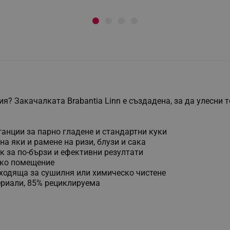
? Закачалката Brabantia Linn е създадена, за да улесни т
танции за парно гладене и стандартни куки
а яки и рамене на ризи, блузи и сака
к за по-бързи и ефективни резултати
сяко помещение
одходяща за сушилня или химическо чистене
ериали, 85% рециклируема