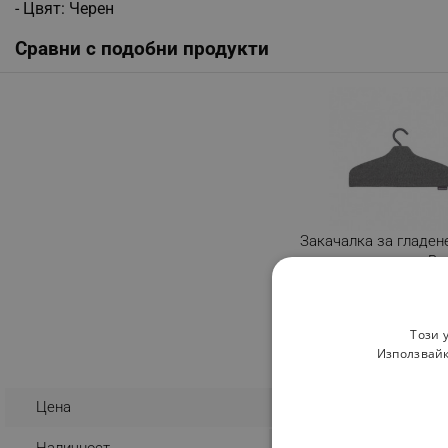
- Цвят: Черен
Сравни с подобни продукти
Закачалка за гладен
ръчна парна ютия Bra
Linn 1008931, Въртящ
360C кука, Черен
Разглеждате този пр
Този 
Изберете вариа
Използвайк
15.29 € / 29.90 
Цена
Наличност
Налично на склад