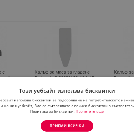
е с
Калъф за маса за гладене
Калъф за
bantia
Brabantia C 90300158, 124x45
Brabantia
а се на
см, 2 мм, Металик
см, 8 мм,
Този уебсайт използва бисквитки
одукт
уебсайт използва бисквитки за подобряване на потребителското изжив
ция
Изберете вариация
Избе
и нашия уебсайт, Вие се съгласявате с всички бисквитки в съответств
Политика за Бисквитки.
Прочетете още
лв.
14.27 € / 27.91 лв.
20.40 €
ПРИЕМИ ВСИЧКИ
Налично на склад
Налично 