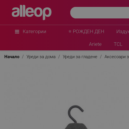
Brabantia
Закачалка за гладене с ръчна парна ютия Brab
Въртяща се на 360C кука, Черен
★
★
★
★
★
0 Въпроса
(0)
Категории
⭐ РОЖДЕН ДЕН
Изду
Ariete
TCL
Начало
Уреди за дома
Уреди за гладене
Аксесоари з