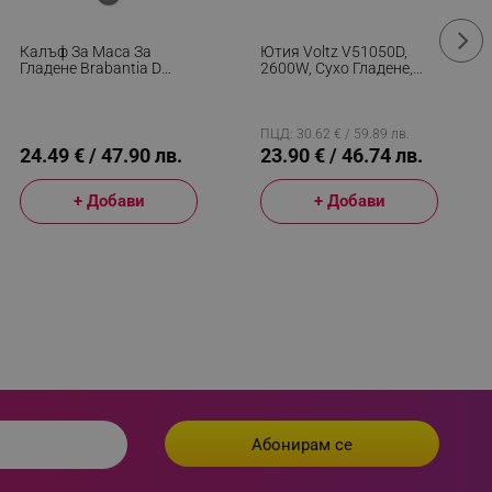
 visitor installed
Калъф За Маса За
Ютия Voltz V51050D,
 visitor’s data including
Гладене Brabantia D
2600W, Сухо Гладене,
rship status and
90300168, 135x45 См, 2
Керамично Покритие,
Мм, Топлоустойчива
Самопочистване, Черен
Зона За Ютия,
Тъмносив/Бял
ПЦД: 30.62 € / 59.89 лв.
24.49 € / 47.90 лв.
23.90 € / 46.74 лв.
+ Добави
+ Добави