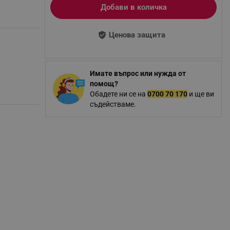
Добави в количка
Ценова защита
Имате въпрос или нужда от
помощ?
Обадете ни се на
0700 70 170
и ще ви
съдействаме.