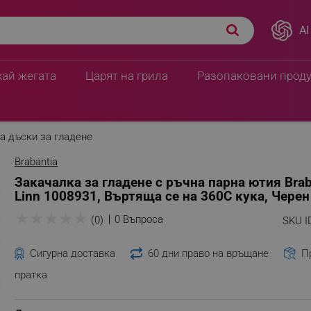
AI
antia Linn 1008931,
14.27 € / 27.91 лв.
15.29 € / 29.90 
хай жегата
Царят на грила
Разопаковани прод
а дъски за гладене
Brabantia
Закачалка за гладене с ръчна парна ютия Brab
Linn 1008931, Въртяща се на 360C кука, Черен
★
★
★
★
★
0 Въпроса
(0)
SKU I
Сигурна доставка
60 дни право на връщане
П
пратка