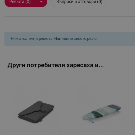
Ревюта (0)
Въпроси и отговори (0)
_sgf_user_id
_sgf_session_id
_sgf_push_permission_as
Няма налични ревюта.
Напишете своето ревю.
_sgf_test_mode
_sgf_tracking
Други потребители харесаха и...
_sgf_delayed_actions,
_sgf_delayed_campaigns
_sgf_npq
_sgf_clicked_banners
_sgf_rq