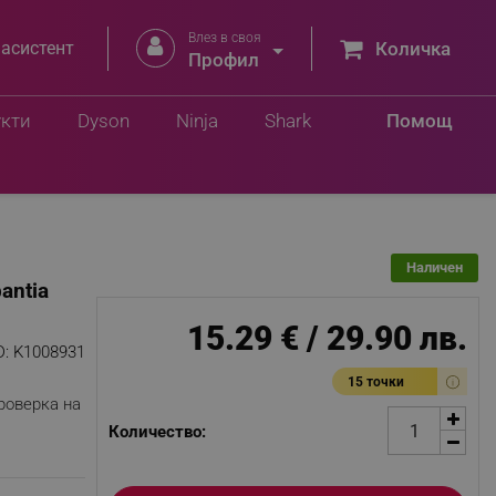
Влез в своя


 асистент
Количка
Профил
Добави в количка
лв.
укти
Dyson
Ninja
Shark
Помощ
Наличен
antia
15.29 € / 29.90 лв.
D:
K1008931
15 точки
роверка на
Количество: