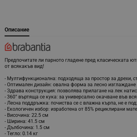
Описание
Предпочитате ли парното гладене пред класическата ютия
от всякакъв вид!
- Мултифункционална: подходяща за простор за дрехи, с
- Оптимален дизайн: овална форма за лесно изглаждане н
- Здрава конструкция: позволява прилагане на лек натис
- 360° въртяща се кука: за универсално окачване във в
- Лесна поддръжка: почиства се с влажна кърпа, не е п
- Екологичен избор: изработена от 85% рециклирани мат
- Височина: 22.5 см
- Ширина: 41.5 см
- Дълбочина: 1.5 см
- Тегло: 0.14 кг