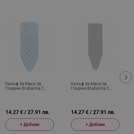
Калъф За Маса За
Калъф За Маса За
Гладене Brabantia C
Гладене Brabantia C
1005631, 124x45 См, 2
90300158, 124x45 См, 2
Мм, Светлосин
Мм, Металик
14.27 € / 27.91 лв.
14.27 € / 27.91 лв.
+ Добави
+ Добави