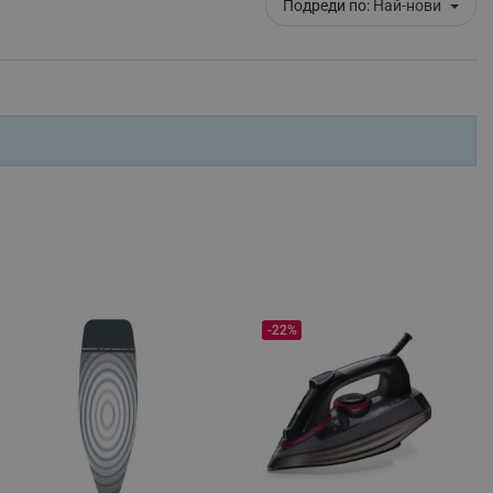
Подреди по:
Най-нови
fying visitors. The lifetime
ifying visitor sessions
itor is asked for web push
tor is a test user and can
tor disabled tracking,
y related cookies and local
aign specific data for
aign specific data for
-22%
r events stored to be sent
ferent banners clicked by the
r events which is cancelled
ent to Segmentify servers