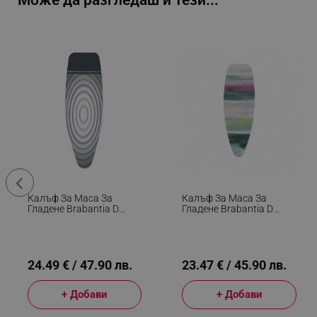
Може да разгледаш и тези...
Калъф За Маса За
Калъф За Маса За
Гладене Brabantia D
Гладене Brabantia D
90300168, 135x45 См, 2
1003453, 135x45 См, 8
Мм, Топлоустойчива
Мм, Многоцветен
Зона За Ютия,
Тъмносив/Бял
24.49 € / 47.90 лв.
23.47 € / 45.90 лв.
+ Добави
+ Добави