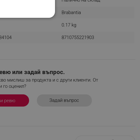
Brabantia
НАЛНОСТ
0.17 kg
34104
8710755221903
ифицирани
евю или задай въпрос.
изане и управление на
во мислиш за продукта и с други клиенти. От
и го оценил?
Задай въпрос
ви ревю