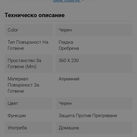
на храна и почистването след употреба
- Защита против прегряване
- Цвят: черен
Техническо описание
Color
Черен
Тип Повърхност На
Гладка
Готвене
Оребрена
Простанство За
360 X 230
Готвене (mm)
Материал
Алуминий
Повърхност За
Готвене
Цвят
Черен
Функции
Защита Против Прегряване
Употреба
Домашна