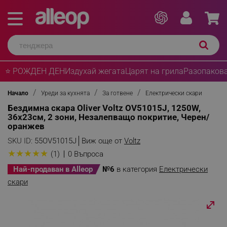
⭐ РОЖДЕН ДЕН
Издухай жегата
Царят на грила
Разопакова
Начало
Уреди за кухнята
За готвене
Електрически скари
Бездимна скара Oliver Voltz OV51015J, 1250W,
36x23см, 2 зони, Незалепващо покритие, Черен/
оранжев
SKU ID:
55OV51015J
Виж още от
Voltz
★
★
★
★
★
(1)
0 Въпроса
Най-продаван в Alleop
№6
в категория
Електрически
скари