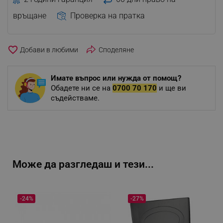
връщане
Проверка на пратка
favorite_border
Споделяне
Имате въпрос или нужда от помощ?
Обадете ни се на
0700 70 170
и ще ви
съдействаме.
Може да разгледаш и тези...
-24%
-27%