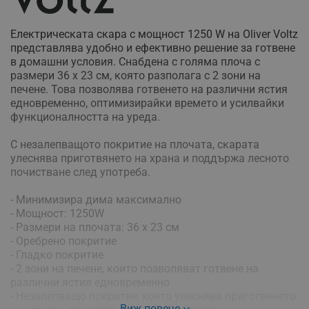
Електрическата скара с мощност 1250 W на Oliver Voltz
представлява удобно и ефективно решение за готвене
в домашни условия. Снабдена с голяма плоча с
размери 36 x 23 см, която разполага с 2 зони на
печене. Това позволява готвенето на различни ястия
едновременно, оптимизирайки времето и усилвайки
функционалността на уреда.
С незалепващото покритие на плочата, скарата
улеснява приготвянето на храна и поддържа лесното
почистване след употреба.
- Минимизира дима максимално
- Мощност: 1250W
- Размери на плочата: 36 x 23 см
- Оребрено покритие
- Гладко покритие
- 2 зони на печене, които позволяват готвене на
различни ястия едновременно
- Незалепващо покритие, което улеснява приготвянето
Виж повече