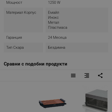
Мощност
1250 W
Материал Корпус
Емайл
Инокс
Метал
Пластмаса
Гаранция
24 Месеца
Тип Скара
Бездимна
Сравни с подобни продукти
reorder
format_align_right
share