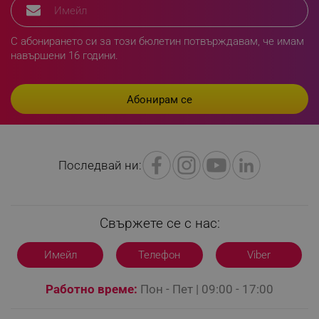
.pazaruvaj.com
С абонирането си за този бюлетин потвърждавам, че имам
навършени 16 години.
LaVisitorId_YWxsZW9wLmxhZGVzay5jb20v
.alleop.bg
LaSID
Quality Unit LLC
www.alleop.bg
Последвай ни:
Свържете се с нас:
PHPSESSID
PHP.net
editor.alleop.bg
Имейл
Телефон
Viber
Работно време:
Пон - Пет | 09:00 - 17:00