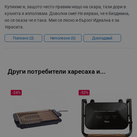
Купихме я, защото често правим нещо на скара, тази дори в
segmentifyExtension
.alleop.bg
кухнята я използвам. Доволни сме! Не вярвах, че е биздимна,
но се оказа че е така. Мие се лесно и бързо! Идеална е за
терасата.
sgfUserUpdateData
.alleop.bg
Полезно
2
Неполезно
0
Докладвай
Други потребители харесаха и...
rlv_h_fbp
.alleop.bg
rlv_
.alleop.bg
-24%
-33%
rlv_mode
.alleop.bg
rlv_p
.alleop.bg
rlv_g
.alleop.bg
rlv_s
.alleop.bg
rlv_iv
.alleop.bg