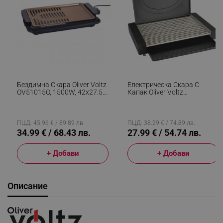
Бездимна Скара Oliver Voltz
Електрическа Скара С
OV51015O, 1500W, 42x27.5
Капак Oliver Voltz
См, 2 Зони На Печене,
OV51015QC, 1800W, 35x22
Незалепващо Покритие,
См, 12 Ребра, Tавичка За
Термостат, Черен/кафяв
Мазнина, Черен
ПЦД: 45.96 € / 89.89 лв.
ПЦД: 38.29 € / 74.89 лв.
34.99 € / 68.43 лв.
27.99 € / 54.74 лв.
+ Добави
+ Добави
Описание