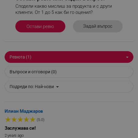
Сподели какво мислиш за продукта и с други
клиенти. От 1 до 5 как би го оценил?
_sgf_delayed_campaigns
.alleop.bg
Задай въпрос
Остави ревю
_sgf_npq
.alleop.bg
Ревюта (1)
Въпроси и отговори (0)
_sgf_clicked_banners
.alleop.bg
Подреди по:
Най-нови
_sgf_rq
.alleop.bg
Илиан Маджаров
★
★
★
★
★
(5.0)
Заслужава си!
2 years ago