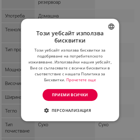
резервоар
Употреба
Домашна
Технологии
Циклонна система на
Този уебсайт използва
филтриране
бисквитки
BULGARIAN
Тип продукт
Вертикална
Този уебсайт използва бисквитки за
ROMANIAN
прахосмукачка
подобряване на потребителското
изживяване. Използвайки нашия уебсайт,
Вие се съгласявате с всички бисквитки в
Мощност
150 W
съответствие с нашата Политика за
Бисквитки.
Прочетете още
Височина
ПРИЕМИ ВСИЧКИ
Подвижен контейнер за прах и батерия
Ширина
Подвижният контейнер за прах и батерия
ПЕРСОНАЛИЗАЦИЯ
Тегло
осигуряват лесна смяна и поддръжка, за по-голямо
удобство и дълготрайност на уреда.
СТРОГО НЕОБХОДИМО
Тип
Сухо
Сухо
почистване
ЕФЕКТИВНОСТ