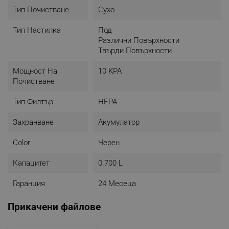
Тип Почистване
Сухо
Нисък шум - висока мощност
Тип Настилка
Под
Различни Повърхности
Дизайн с нисък шум и висока всмукателна мощност
Твърди Повърхности
за ефективно и тихо почистване, без компромис с
производителността.
Мощност На
10 KPA
Почистване
Тип Филтър
HEPA
Захранване
Акумулатор
Color
Черен
Капацитет
0.700 L
Гаранция
24 Месеца
Прикачени файлове