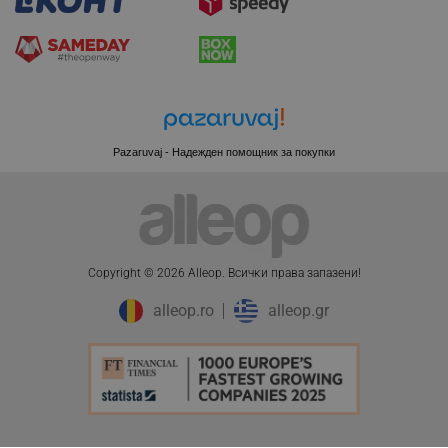
LaVisitorNew
Quality Unit LLC
Pazaruvaj - Надежден помощник за покупки
www.alleop.bg
Copyright © 2026 Alleop. Bcичĸи пpaвa зaпaзeни!
alleop.ro
alleop.gr
promo_alleop_session
promo.alleop.bg
Provider /
Валиден