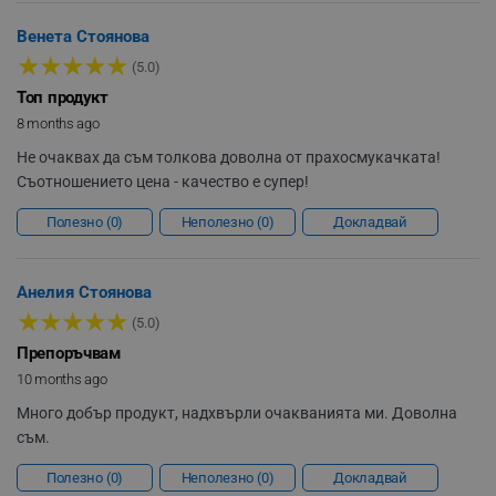
Венета Стоянова
_sgf_clicked_banners
.alleop.bg
★
★
★
★
★
(5.0)
Мощност за дълготрайно почистване
Топ продукт
8 months ago
_sgf_rq
.alleop.bg
Мощността от
150 W и DC 22.2 V
осигуряват висока
Не очаквах да съм толкова доволна от прахосмукачката!
ефективност и стабилност на уреда за дълготрайно
и мощно почистване.
Съотношението цена - качество е супер!
Полезно
0
Неполезно
0
Докладвай
Анелия Стоянова
segmentifyExtension
.alleop.bg
★
★
★
★
★
(5.0)
Препоръчвам
10 months ago
sgfUserUpdateData
.alleop.bg
Много добър продукт, надхвърли очакванията ми. Доволна
съм.
Полезно
0
Неполезно
0
Докладвай