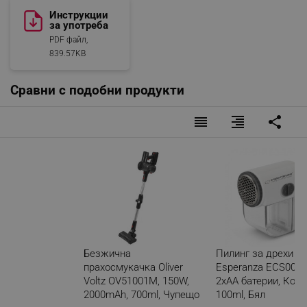
Инструкции
за употреба
PDF файл,
839.57KB
Почистващ се HEPA филтър
Сравни с подобни продукти
Лесно почистващият се
HEPA
филтър улавя фините
reorder
format_align_right
share
прахови частици и алергени, осигурявайки по-чист
въздух и лесна поддръжка за по-дълготрайна
ефективност.
Безжична
Пилинг за дрехи
прахосмукачка Oliver
Esperanza ECS003E
Voltz OV51001M, 150W,
2xAA батерии, Конт
2000mAh, 700ml, Чупещо
100ml, Бял