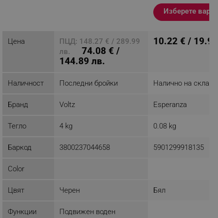
рамо, Циклон, HEPA,
Ниско ниво на шум,
Изберете вари
Черен
Разглеждате този
10.22 € / 19.99
Цена
продукт
ПЦД: 148.27 € / 289.99
74.08 € /
лв.
144.89 лв.
Наличност
Последни бройки
Налично на склад
Циклонна система за филтрация
Бранд
Voltz
Esperanza
Многостепенна циклонна филтрация ефективно
Тегло
4 kg
0.08 kg
улавя праха и предотвратява вторично
замърсяване, осигурявайки по-чист въздух и висока
Баркод
3800237044658
5901299918135
производителност.
Color
Цвят
Черен
Бял
Функции
Подвижен воден