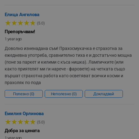
Елица Ангелова
rlv_h_fbp
.alleop.bg
★
★
★
★
★
(5.0)
rlv_
.alleop.bg
Препоръчвам!
rlv_mode
.alleop.bg
1 year ago
rlv_p
.alleop.bg
2 режима на работа и индикатор за
Доволно изненадана съм! Прахосмукачка е страхотна за
rlv_g
.alleop.bg
батерията
ежедневна употреба, сравнително тиха е и достатъчно мощна
rlv_s
.alleop.bg
(поне за паркет и килими с къса нишка). Лампичките (или
Ниска скорост:
43 минути
, Всмукателна мощност:
6
както приятелят ми ги нарече - фаровете) на четката също
rlv_iv
.alleop.bg
kPa
вършат страхотна работа като осветяват всички косми и
rlv_e_pt
.alleop.bg
прахоляк по пода
Висока скорост:
17 минути
, Всмукателна мощност:
rlv_e
.alleop.bg
10 kPa
Полезно
0
Неполезно
0
Докладвай
rlv_h_profile
.alleop.bg
Осигурява оптимално време за почистване с
rlv_h_cart
.alleop.bg
различни нива на мощност
Емилия Орлинова
rlv_h_wish
.alleop.bg
★
★
★
★
★
(5.0)
rlv_impersonate_p
.alleop.bg
Добра за цената
rlv_endpoint
.alleop.bg
1 year ago