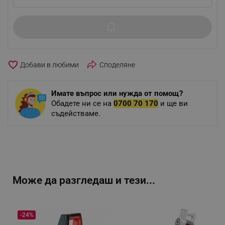
favorite_border
Споделяне
Имате въпрос или нужда от помощ?
Обадете ни се на
0700 70 170
и ще ви
съдействаме.
Може да разгледаш и тези...
-24%