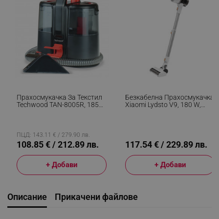
Прахосмукачка За Текстил
Безкабелна Прахосмукачка
Techwood TAN-8005R, 185W,
Xiaomi Lydsto V9, 180 W,
Li-Ion 220 MAh, Безжична
19000 Pa, 0.8 Л, 2 Нива На
Употреба, Резервоар За
Мощност, Автономия До 30
Чиста И Отпадъчна Вода,
Мин, Бял
40 Мин Автономия, 2
ПЦД: 143.11 € / 279.90 лв.
Скорости, Черен/червен
108.85 € / 212.89 лв.
117.54 € / 229.89 лв.
+ Добави
+ Добави
Описание
Прикачени файлове