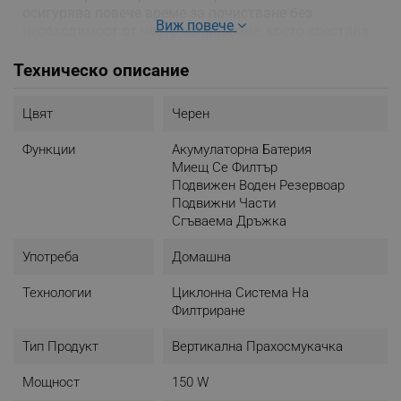
осигурява повече време за почистване без
Виж повече
необходимост от често изпразване, което спестява
усилия.
Техническо описание
Цвят
Черен
Функции
Акумулаторна Батерия
Миещ Се Филтър
Подвижен Воден Резервоар
Подвижни Части
Сгъваема Дръжка
Употреба
Домашна
Технологии
Циклонна Система На
Филтриране
Тип Продукт
Вертикална Прахосмукачка
Мощност
150 W