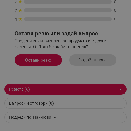
★
Чупещо се рамо
0
3
★
0
2
_sgf_tracking
.alleop.bg
Чупещото рамо осигурява гъвкавост при
★
0
1
почистване, позволявайки лесно достигане до
различни ъгли и труднодостъпни места.
Остави ревю или задай въпрос.
Сподели какво мислиш за продукта и с други
клиенти. От 1 до 5 как би го оценил?
_sgf_delayed_actions,
.alleop.bg
Задай въпрос
Остави ревю
_sgf_delayed_campaigns
.alleop.bg
Ревюта (6)
Въпроси и отговори (0)
_sgf_npq
.alleop.bg
Подреди по:
Най-нови