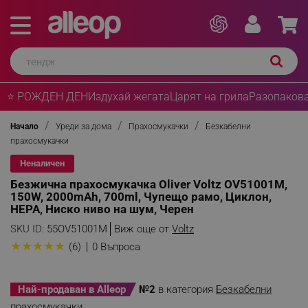
⭐ РОЖДЕН ДЕН
Издухай жегата
Царят на грила
Разопакова
Начало
Уреди за дома
Прахосмукачки
Безкабелни
прахосмукачки
Неналичен
Безжична прахосмукачка Oliver Voltz OV51001M,
150W, 2000mAh, 700ml, Чупещо рамо, Циклон,
HEPA, Ниско ниво на шум, Черен
SKU ID:
55OV51001M
Виж още от
Voltz
★
★
★
★
★
(6)
0 Въпроса
Най-продаван в Alleop
№2
в категория
Безкабелни
прахосмукачки