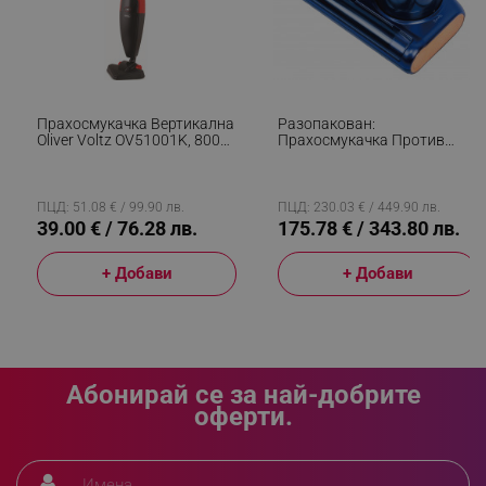
www.alleop.bg
Прахосмукачка Вертикална
Разопакован:
Oliver Voltz OV51001K, 800W,
Прахосмукачка Против
PHPSESSID
PHP.net
2 Литра, Използване Като
Акари Oliver Voltz
editor.alleop.bg
Ръчна, Червен
OV51003B, Безжична, 120W,
14.8V 2500mAh, UVC LED,
Ултразвук, Син
ПЦД: 51.08 € / 99.90 лв.
ПЦД: 230.03 € / 449.90 лв.
39.00 € / 76.28 лв.
175.78 € / 343.80 лв.
+ Добави
+ Добави
Абонирай се за най-добрите
оферти.