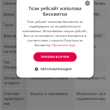
Наличност
Последни бройки
Последни бройки
Този уебсайт използва
бисквитки
Бранд
LG
Russell Hobbs
BULGARIAN
Този уебсайт използва бисквитки за
ROMANIAN
Тегло
3 kg
3.61 kg
подобряване на потребителското
изживяване. Използвайки нашия уебсайт,
Баркод
5055490611453
4008496892402
Вие се съгласявате с всички бисквитки в
съответствие с нашата Политика за
Бисквитки.
Прочетете още
Материал
Пластмаса
Пластмаса
на купата
ПРИЕМИ ВСИЧКИ
Тип
Стоящ
Стоящ
блендер
ПЕРСОНАЛИЗАЦИЯ
Материал
Неръждаема стомана
Неръждаема стом
СТРОГО НЕОБХОДИМО
остриета
ЕФЕКТИВНОСТ
Ключови
Защита от прегряване
Възможност за мие
ТАРГЕТИРАНЕ
характерист
съдомиялна машин
ики
ФУНКЦИОНАЛНОСТ