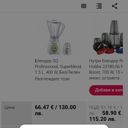
reorder
format_align_right
share
Блендер SQ
Нутри блендер Russ
Professional, Superblend,
Hobbs 23180-56 Nut
1.5 L, 400 W, Бял/Зелен
Boost, 700 W, 15 час
инокс остриета ,
Разглеждате този
Сребрист / черен
продукт
Добави в колич
66.47 € / 130.00
Цена
ПЦД: 81.76 € / 159
58.90 € /
лв.
лв.
115.20 лв.