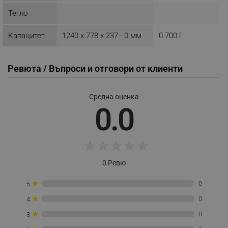
_nzm_id_92166-7699
.alleop.bg
Тегло
_sgf_user_id
.alleop.bg
Капацитет
1240 x 778 x 237 - 0 мм
0.700 l
Ревюта / Въпроси и отговори от клиенти
_sgf_session_id
.alleop.bg
Средна оценка
0.0
_sgf_push_permission_asked
.alleop.bg
Google Privacy Policy
★
★
★
★
★
0 Ревю
_sgf_test_mode
.alleop.bg
★
0
5
★
0
4
★
0
_sgf_tracking
.alleop.bg
3