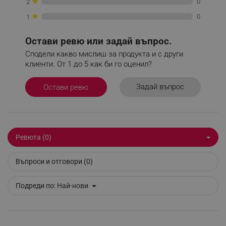
★
0
2
★
0
1
Остави ревю или задай въпрос.
Сподели какво мислиш за продукта и с други
_sgf_delayed_actions,
.alleop.bg
клиенти. От 1 до 5 как би го оценил?
Задай въпрос
Остави ревю
_sgf_delayed_campaigns
.alleop.bg
Ревюта (0)
_sgf_npq
.alleop.bg
Въпроси и отговори (0)
Подреди по:
Най-нови
_sgf_clicked_banners
.alleop.bg