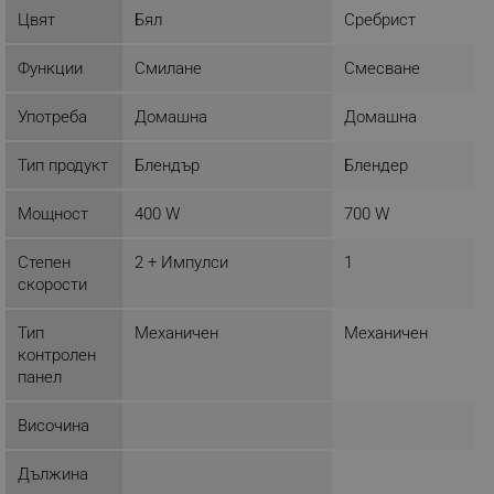
Цвят
Бял
Сребрист
НЕКЛАСИФИЦИРАНИ
Функции
Смилане
Смесване
Употреба
Домашна
Домашна
Строго необходимо
Ефективност
Тип продукт
Блендър
Блендер
Таргетиране
Функционалност
Некласифицирани
Мощност
400 W
700 W
Строго необходимите бисквитки позволяват
основната функционалност на уебсайта, като
Степен
2 + Импулси
1
потребителско влизане и управление на
скорости
акаунта. Уебсайтът не може да се използва
правилно без строго необходими бисквитки.
Тип
Механичен
Механичен
Provider /
Име
контролен
Домейн
панел
click_code_ps
.alleop.bg
Височина
_nzm_nosubscribe_92166-7699
.alleop.bg
_nzm_idnl_92166-7699
.alleop.bg
Дължина
_nzm_noid_92166-7699
.alleop.bg