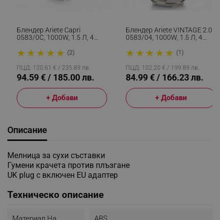
Блендер Ariete Capri
Блендер Ariete VINTAGE 2.0
0583/0C, 1000W, 1.5 Л, 4
0583/04, 1000W, 1.5 Л, 4
Скорости+импулси,
Ножа, 4
★
★
★
★
★
★
★
★
★
★
Трошене На Лед, Бял/син
Скорости+импулси,
(2)
(1)
Трошене На Лед, Зелен
ПЦД: 120.61 € / 235.89 лв.
ПЦД: 102.20 € / 199.89 лв.
94.59 € / 185.00 лв.
84.99 € / 166.23 лв.
+ Добави
+ Добави
Описание
Мелница за сухи съставки
Гумени крачета против плъзгане
UK plug с включен EU адаптер
Техническо описание
Материал На
ABS