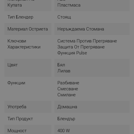
Купата
Пластмаса
Тип Блендер
Стоящ
Материал Остриета
Неръждаема Стомана
Ключови
Cиcтeмa Пpoтив Пpeгpявaнe
Характеристики
Защита От Прегряване
Функция Pulse
Цвят
Бял
Лилав
Функции
Разбиване
Смесване
Смилане
Употреба
Домашна
Тип Продукт
Блендър
Мощност
400 W