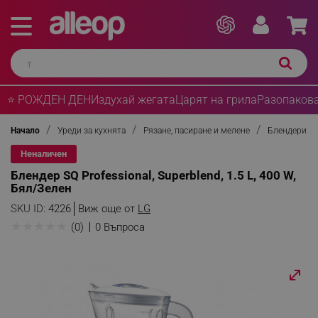
⭐ РОЖДЕН ДЕН
Издухай жегата
Царят на грила
Разопакова
Начало
Уреди за кухнята
Рязане, пасиране и мелене
Блендери
Неналичен
Блендер SQ Professional, Superblend, 1.5 L, 400 W,
Бял/Зелен
SKU ID:
4226
Виж още от
LG
★
★
★
★
★
(0)
0 Въпроса