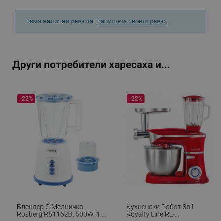
Няма налични ревюта.
Напишете своето ревю.
_sgf_rq
.alleop.bg
Други потребители харесаха и...
-22%
-22%
segmentifyExtension
.alleop.bg
sgfUserUpdateData
.alleop.bg
Блендер С Мелничка
Кухненски Робот 3в1
rlv_h_fbp
.alleop.bg
Rosberg R51162B, 500W, 1.5
Royalty Line RL-