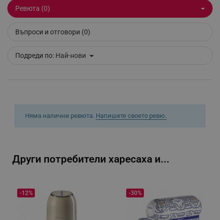
Ревюта (0)
Въпроси и отговори (0)
segmentifyExtension
.alleop.bg
Подреди по:
Най-нови
sgfUserUpdateData
.alleop.bg
Няма налични ревюта.
Напишете своето ревю.
rlv_h_fbp
.alleop.bg
Други потребители харесаха и...
rlv_
.alleop.bg
rlv_mode
.alleop.bg
rlv_p
.alleop.bg
-12%
-30%
rlv_g
.alleop.bg
rlv_s
.alleop.bg