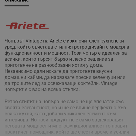
Чопърът Vintage на Ariete е изключителен кухненски
уред, който съчетава стилния ретро дизайн с модерна
функционалност и мощност. Този чопър е идеален за
всички, които търсят бързо и лесно решение за
приготвяне на разнообразни ястия у дома.
Независимо дали искате да приготвяте вкусни
домашни кайми, да нарязвате пресни зеленчуци или
да трошите лед за освежаващи коктейли, Vintage
чопърът е с вас на всяка стъпка.
Ретро стилът на чопъра не само че ще впечатли със
своята елегантност, но и ще се впише перфектно във
всяка кухня, като добави уникален елемент към
интериора. Но този продукт не е само за декорация -
неговата мощност и многофункционалност го правят
практичен помощник, който ще спести време и усилия.