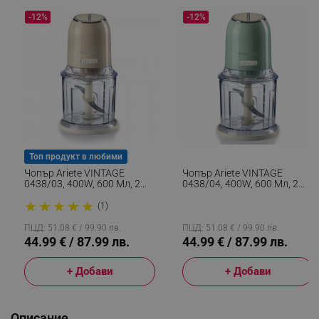
-12%
-12%
Топ продукт в любими
Чопър Ariete VINTAGE
Чопър Ariete VINTAGE
0438/03, 400W, 600 Мл, 2
0438/04, 400W, 600 Мл, 2
Скорости, Неръждаема
Скорости, Неръждаема
★
★
★
★
★
Стомана, Градуирана Чаша,
Стомана, Градуирана Чаша,
(1)
Бежов
Зелен
ПЦД: 51.08 € / 99.90 лв.
ПЦД: 51.08 € / 99.90 лв.
44.99 € / 87.99 лв.
44.99 € / 87.99 лв.
+ Добави
+ Добави
Описание