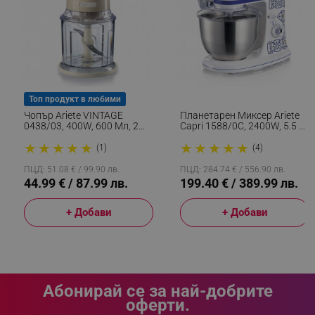
rlv_iv
.alleop.bg
rlv_e_pt
.alleop.bg
rlv_e
.alleop.bg
rlv_h_profile
.alleop.bg
Топ продукт в любими
rlv_h_cart
.alleop.bg
Чопър Ariete VINTAGE
Планетарен Миксер Ariete
rlv_h_wish
.alleop.bg
0438/03, 400W, 600 Мл, 2
Capri 1588/0C, 2400W, 5.5 Л,
Скорости, Неръждаема
7 Скорости, Пулс, Ретро
rlv_impersonate_p
.alleop.bg
★
★
★
★
★
★
★
★
★
★
Стомана, Градуирана Чаша,
Дизайн, Аксесоари, Бял/
(1)
(4)
Бежов
Син
rlv_endpoint
.alleop.bg
ПЦД: 51.08 € / 99.90 лв.
ПЦД: 284.74 € / 556.90 лв.
44.99 € / 87.99 лв.
199.40 € / 389.99 лв.
rlv_hashes
.alleop.bg
rlv_first_session
.alleop.bg
+ Добави
+ Добави
rlv_rid
.alleop.bg
rlv_rpid
.alleop.bg
rlv_rpos
.alleop.bg
rlv_bid
.alleop.bg
Абонирай се за най-добрите
оферти.
rlv_odid
.alleop.bg