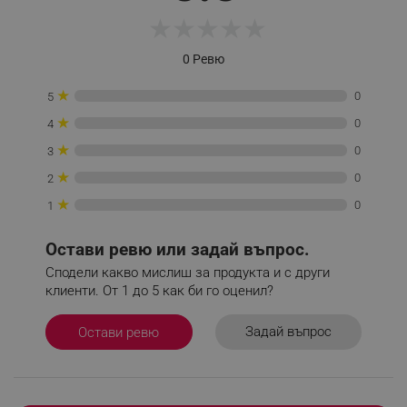
★
★
★
★
★
0 Ревю
_sgf_delayed_campaigns
.alleop.bg
★
0
5
★
0
4
★
0
3
_sgf_npq
.alleop.bg
★
0
2
★
0
1
Остави ревю или задай въпрос.
_sgf_clicked_banners
.alleop.bg
Сподели какво мислиш за продукта и с други
клиенти. От 1 до 5 как би го оценил?
Задай въпрос
Остави ревю
_sgf_rq
.alleop.bg