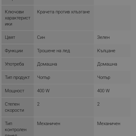
Таргетиране
Функционалност
Ключови
Крачета против хлъзгане
Некласифицирани
характерист
ики
Строго необходимите бисквитки позволяват
основната функционалност на уебсайта, като
потребителско влизане и управление на
Цвят
Син
Зелен
акаунта. Уебсайтът не може да се използва
правилно без строго необходими бисквитки.
Функции
Трошене на лед
Кълцане
Provider /
Име
Домейн
Употреба
Домашна
Домашна
click_code_ps
.alleop.bg
Тип продукт
Чопър
Чопър
_nzm_nosubscribe_92166-7699
.alleop.bg
_nzm_idnl_92166-7699
.alleop.bg
Мощност
400 W
400 W
_nzm_noid_92166-7699
.alleop.bg
Степен
2
2
_nzm_id_92166-7699
.alleop.bg
скорости
_sgf_user_id
.alleop.bg
Тип
Механичен
Механичен
контролен
панел