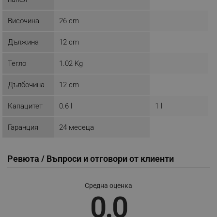
_sgf_session_id
.alleop.bg
Височина
26 cm
Дължина
12 cm
_sgf_push_permission_asked
.alleop.bg
Тегло
1.02 Kg
Google Privacy Policy
Дълбочина
12 cm
_sgf_test_mode
.alleop.bg
Капацитет
0.6 l
1 l
Гаранция
24 месеца
_sgf_tracking
.alleop.bg
Ревюта / Въпроси и отговори от клиенти
Средна оценка
0.0
_sgf_delayed_actions,
.alleop.bg