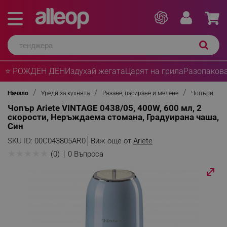
⭐ РОЖДЕН ДЕН
Издухай жегата
Царят на грила
Разопакова
Начало
Уреди за кухнята
Рязане, пасиране и мелене
Чопъри
Чопър Ariete VINTAGE 0438/05, 400W, 600 мл, 2
скорости, Неръждаема стомана, Градуирана чаша,
Син
SKU ID:
00C043805AR0
Виж още от
Ariete
★
★
★
★
★
(0)
0 Въпроса