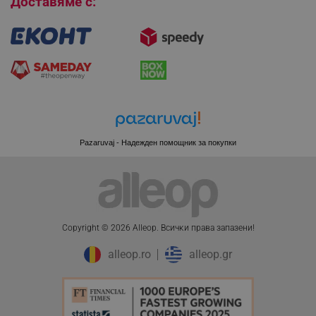
Доставяме с:
XSRF-TOKEN
promo.alleop.bg
Pazaruvaj - Надежден помощник за покупки
PHPSESSID
PHP.net
www.alleop.bg
Copyright © 2026 Alleop. Bcичĸи пpaвa зaпaзeни!
alleop.ro
alleop.gr
ПЦД:
51.08 € / 99.91 лв.