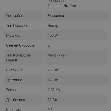
Разбиване
- Скорости: 2 скорости
Трошене На Лед
- Неплъзгащи се крачета
- Градуирана чаша
Употреба
Домашна
- Лесно разглабяне и почистване
- Тегло: 1.04 кг
Тип Продукт
Чопър
- Размери (Ш х Д х В): 16.5 х 16.5 х 24 см
- Цвят: Син
Мощност
400 W
Степен Скорости
2
Тип Контролен
Механичен
Панел
Височина
26 Cm
Дължина
12 Cm
Тегло
1.02 Kg
Дълбочина
12 Cm
Капацитет
0.6 L