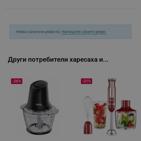
_sgf_rq
.alleop.bg
Няма налични ревюта.
Напишете своето ревю.
Други потребители харесаха и...
segmentifyExtension
.alleop.bg
-26%
-21%
sgfUserUpdateData
.alleop.bg