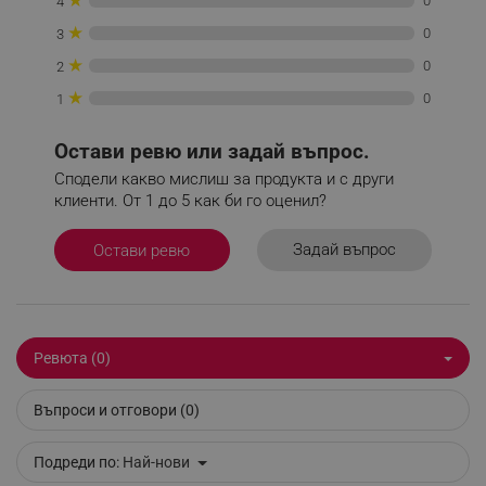
0
4
_sgf_tracking
.alleop.bg
★
0
3
★
0
2
★
0
1
Остави ревю или задай въпрос.
_sgf_delayed_actions,
.alleop.bg
Сподели какво мислиш за продукта и с други
клиенти. От 1 до 5 как би го оценил?
Задай въпрос
Остави ревю
_sgf_delayed_campaigns
.alleop.bg
Ревюта (0)
_sgf_npq
.alleop.bg
Въпроси и отговори (0)
Подреди по:
Най-нови
_sgf_clicked_banners
.alleop.bg