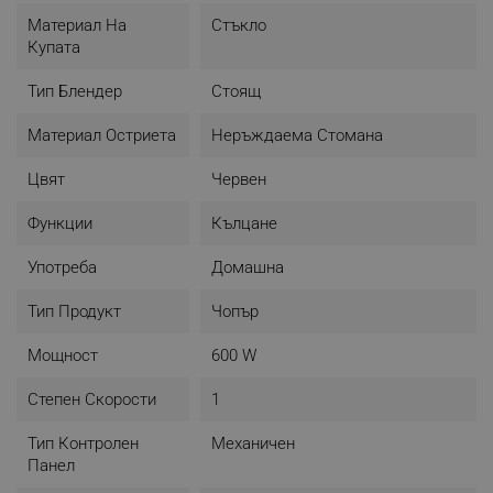
Материал На
Стъкло
Купата
Тип Блендер
Стоящ
Материал Остриета
Неръждаема Стомана
Цвят
Червен
Функции
Кълцане
Употреба
Домашна
Тип Продукт
Чопър
Мощност
600 W
Степен Скорости
1
Тип Контролен
Механичен
Панел