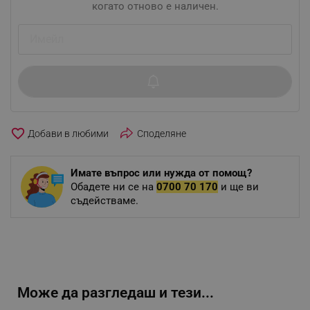
когато отново е наличен.
favorite_border
Споделяне
Имате въпрос или нужда от помощ?
Обадете ни се на
0700 70 170
и ще ви
съдействаме.
Може да разгледаш и тези...