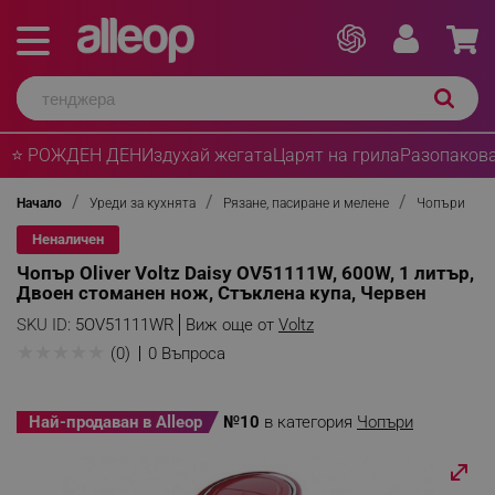
⭐ РОЖДЕН ДЕН
Издухай жегата
Царят на грила
Разопакова
Начало
Уреди за кухнята
Рязане, пасиране и мелене
Чопъри
Неналичен
Чопър Oliver Voltz Daisy OV51111W, 600W, 1 литър,
Двоен стоманен нож, Стъклена купа, Червен
SKU ID:
5OV51111WR
Виж още от
Voltz
★
★
★
★
★
(0)
0 Въпроса
Най-продаван в Alleop
№10
в категория
Чопъри