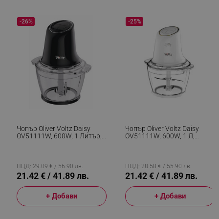
-26%
-25%
Чопър Oliver Voltz Daisy
Чопър Oliver Voltz Daisy
OV51111W, 600W, 1 Литър,
OV51111W, 600W, 1 Л,
Двоен Стоманен Нож,
Стъклена Купа, Двоен Нож,
Стъклена Купа, Черен
Пулс, Бял
ПЦД: 29.09 € / 56.90 лв.
ПЦД: 28.58 € / 55.90 лв.
21.42 € / 41.89 лв.
21.42 € / 41.89 лв.
+ Добави
+ Добави