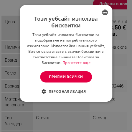
Добави в коли
Разглеждате този
продукт
Този уебсайт използва
Цена
ПЦД: 29.09 € / 56.90
ПЦД: 22.96 € / 44.
бисквитки
21.42 € /
18.50 € /
лв.
лв.
BULGARIAN
41.89 лв.
36.18 лв.
Този уебсайт използва бисквитки за
ROMANIAN
подобряване на потребителското
изживяване. Използвайки нашия уебсайт,
Наличност
Последни бройки
Налично на склад
Вие се съгласявате с всички бисквитки в
съответствие с нашата Политика за
Бранд
Voltz
Rosberg
Бисквитки.
Прочетете още
Тегло
1.1 kg
ПРИЕМИ ВСИЧКИ
Баркод
3800237049240
3800235302446
ПЕРСОНАЛИЗАЦИЯ
Материал
Стъкло
Пластмаса
СТРОГО НЕОБХОДИМО
на купата
ЕФЕКТИВНОСТ
Тип
Стоящ
Стоящ
блендер
ТАРГЕТИРАНЕ