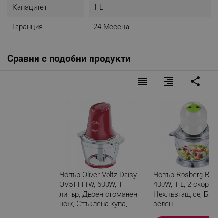
Капацитет
1 L
Гаранция
24 Месеца
Сравни с подобни продукти
reorder
format_align_right
share
Чопър Oliver Voltz Daisy
Чопър Rosberg R51
OV51111W, 600W, 1
400W, 1 L, 2 скорос
литър, Двоен стоманен
Нехлъзгащ се, Бял
нож, Стъклена купа,
зелен
Червен