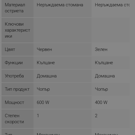
Материал
Неръждаема стомана
Неръждаема стом
ФУНКЦИОНАЛНОСТ
остриета
НЕКЛАСИФИЦИРАНИ
Ключови
характерист
ики
Строго необходимо
Ефективност
Цвят
Червен
Зелен
Таргетиране
Функционалност
Функции
Кълцане
Кълцане
Некласифицирани
Строго необходимите бисквитки позволяват
Употреба
Домашна
Домашна
основната функционалност на уебсайта, като
потребителско влизане и управление на
акаунта. Уебсайтът не може да се използва
Тип продукт
Чопър
Чопър
правилно без строго необходими бисквитки.
Мощност
600 W
400 W
Provider /
Име
Домейн
Степен
1
2
click_code_ps
.alleop.bg
скорости
_nzm_nosubscribe_92166-7699
.alleop.bg
_nzm_idnl_92166-7699
.alleop.bg
Тип
Механичен
Механичен