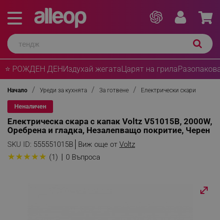
⭐ РОЖДЕН ДЕН
Издухай жегата
Царят на грила
Разопакова
Начало
Уреди за кухнята
За готвене
Електрически скари
Неналичен
Електрическа скара с капак Voltz V51015B, 2000W,
Оребрена и гладка, Незалепващо покритие, Черен
SKU ID:
555551015B
Виж още от
Voltz
★
★
★
★
★
(1)
0 Въпроса