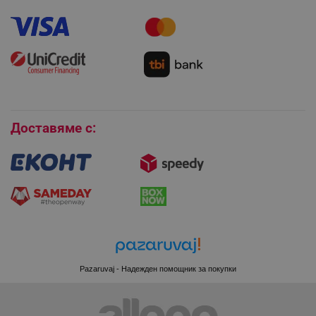
Как да направя поръчка?
Гаранция и сервиз
Как да използвам промокод?
Монтаж на климатици
Как да се абонирам за имейл бюлетина?
Условия за връщане
Покупки на изплащане
Бисквитки
Доставяме с:
CookieScriptConsent
CookieScript
.alleop.bg
Pazaruvaj - Надежден помощник за покупки
XSRF-TOKEN
promo.alleop.bg