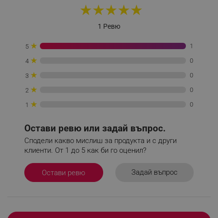
★
★
★
★
★
1 Ревю
_sgf_test_mode
.alleop.bg
★
1
5
★
0
4
★
0
3
_sgf_tracking
.alleop.bg
★
0
2
★
0
1
Остави ревю или задай въпрос.
Сподели какво мислиш за продукта и с други
_sgf_delayed_actions,
.alleop.bg
клиенти. От 1 до 5 как би го оценил?
Задай въпрос
Остави ревю
_sgf_delayed_campaigns
.alleop.bg