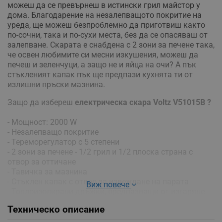
можеш да се превърнеш в истински грил майстор у
дома. Благодарение на незалепващото покритие на
уреда, ще можеш безпроблемно да приготвиш както
по-сочни, така и по-сухи места, без да се опасяваш от
залепване. Скарата е снабдена с 2 зони за печене така,
че освен любимите си месни изкушения, можеш да
печеш и зеленчуци, а защо не и яйца на очи? А пък
стъкленият капак пък ще предпази кухнята ти от
излишни пръски мазнина.
Защо да избереш
eлектрическа скара Voltz V51015B ?
- Мощност: 2000 W
- Незалепващо покритие
- Тереморегулатор с 5 степени
- 2 зони за печене - 1/2 грил и 1/2 плоска страна с
отвор за оттичане
- Тавичка за мазнина
- Стъклен капак с отвор за извеждане на парата
Виж повече
- Топлоизолирани дръжки, предпазващи от изгаряне
- Лесно разглобяема
Техническо описание
- Размери: 57 х 34 см
- Размери на зоната за печене: 27 х 38 см