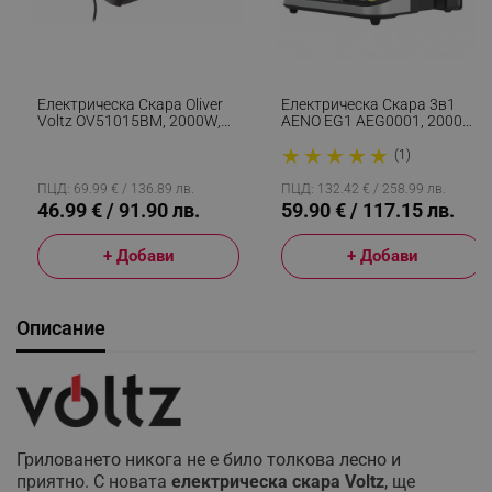
Електрическа Скара Oliver
Електрическа Скара 3в1
Voltz OV51015BM, 2000W,
AENO EG1 AEG0001, 2000W,
Оребрена И Гладка Зона,
LED Дисплей, 180
★
★
★
★
★
Мраморно Покритие, Черен
Градусово Разгъване,
(1)
Таймер, Незалепващо
Покритие, Инокс
ПЦД: 69.99 € / 136.89 лв.
ПЦД: 132.42 € / 258.99 лв.
46.99 € / 91.90 лв.
59.90 € / 117.15 лв.
+ Добави
+ Добави
Описание
Гриловането никога не е било толкова лесно и
приятно. С новата
електрическа скара Voltz
, ще