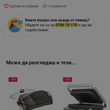
favorite_border
Споделяне
Имате въпрос или нужда от помощ?
Обадете ни се на
0700 70 170
и ще ви
съдействаме.
Може да разгледаш и тези...
-33%
-55%