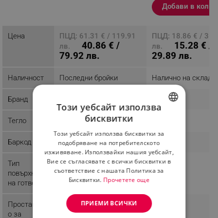
Добави в колич
Разглеждате този
продукт
Цена
ПЦД: 61.31 € / 119.91
ПЦД: 18.86 € / 36.
40.86 € /
15.28 € /
лв.
лв.
79.92 лв.
29.89 лв.
Наличност
Последни бройки
Налично на склад
Бранд
Voltz
Rubino
Този уебсайт използва
бисквитки
Тегло
4.67 kg
2.85 kg
BULGARIAN
Този уебсайт използва бисквитки за
ROMANIAN
Баркод
3800235302125
38013133
подобряване на потребителското
изживяване. Използвайки нашия уебсайт,
Вие се съгласявате с всички бисквитки в
Тип
Оребрена
Гладка
съответствие с нашата Политика за
повърхност
Бисквитки.
Прочетете още
на готвене
ПРИЕМИ ВСИЧКИ
Простанств
о за