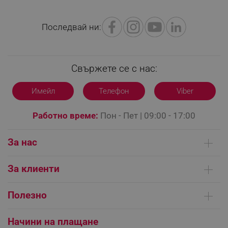
Последвай ни:
LaVisitorId_YWxsZW9wLmxhZGVzay5jb20v
.alleop.bg
LaSID
Quality Unit LLC
www.alleop.bg
Свържете се с нас:
Имейл
Телефон
Viber
Работно време:
Пон - Пет | 09:00 - 17:00
PHPSESSID
PHP.net
editor.alleop.bg
За нас
Кои сме ние
За клиенти
Контакти
Доставка на поръчки
Сервизни центрове
Полезно
Начини на плащане
Общи условия на сайта
FAQ | Чести въпроси
Платформа за ОРС
Начини на плащане