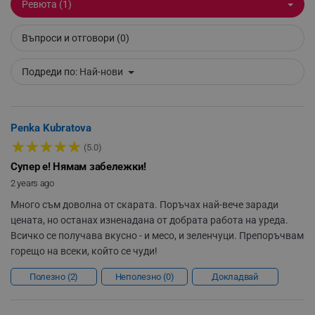
Ревюта (1)
_sgf_npq
.alleop.bg
Въпроси и отговори (0)
Подреди по:
Най-нови
_sgf_clicked_banners
.alleop.bg
Penka Kubratova
★
★
★
★
★
(5.0)
_sgf_rq
.alleop.bg
Супер е! Нямам забележки!
2 years ago
Много съм доволна от скарата. Поръчах най-вече заради
цената, но останах изненадана от добрата работа на уреда.
Всичко се получава вкусно - и месо, и зеленчуци. Препоръчвам
горещо на всеки, който се чуди!
segmentifyExtension
.alleop.bg
Полезно
2
Неполезно
0
Докладвай