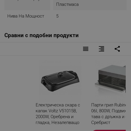
Пластмаса
Нива На Мощност
5
Сравни с подобни продукти
reorder
format_align_right
share
Електрическа скара с
Парти грил Rubino 
капак Voltz V51015B,
06I, 800W, Подвижн
2000W, Оребрена и
тава с дръжка и ск
гладка, Незалепващо
Сребрист
покритие, Черен