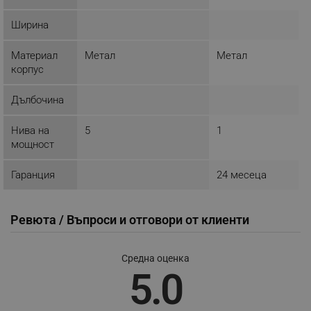
акаунта. Уебсайтът не може да се използва
правилно без строго необходими бисквитки.
Ширина
Provider /
Име
Домейн
Материал
Метал
Метал
click_code_ps
.alleop.bg
корпус
_nzm_nosubscribe_92166-7699
.alleop.bg
Дълбочина
_nzm_idnl_92166-7699
.alleop.bg
_nzm_noid_92166-7699
.alleop.bg
Нива на
5
1
мощност
_nzm_id_92166-7699
.alleop.bg
_sgf_user_id
.alleop.bg
Гаранция
24 месеца
Ревюта / Въпроси и отговори от клиенти
_sgf_session_id
.alleop.bg
Средна оценка
5.0
_sgf_push_permission_asked
.alleop.bg
Google Privacy Policy