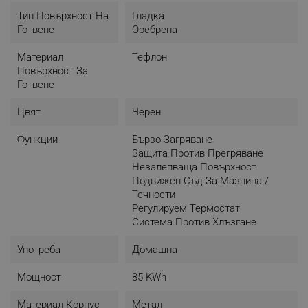
Тип Повърхност На
Гладка
Готвене
Оребрена
Материал
Тефлон
Повърхност За
Готвене
Цвят
Черен
Функции
Бързо Загряване
Защита Против Прегряване
Незалепваща Повърхност
Подвижен Съд За Мазнина /
Течности
Регулируем Термостат
Система Против Хлъзгане
Употреба
Домашна
Мощност
85 KWh
Материал Корпус
Метал