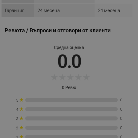
Гаранция
24 месеца
24 месеца
Ревюта / Въпроси и отговори от клиенти
_sgf_delayed_actions,
.alleop.bg
Средна оценка
0.0
_sgf_delayed_campaigns
.alleop.bg
★
★
★
★
★
0 Ревю
_sgf_npq
.alleop.bg
★
0
5
★
0
4
★
0
3
_sgf_clicked_banners
.alleop.bg
★
0
2
★
0
1