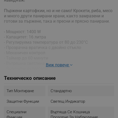
наведнъж!
Пържени картофкии, но и не само! Крокети, риба, месо
и много други панирани храни, както замразени и
готови за пържене, така и пресни и прясно панирани.
- Мощност: 1400 W
- Капацитет: 16 литра
- Регулируема температура от 80 до 230°C
- Прозрачна вратичка с двойно стъкло
- Механичен контрол
- Таймер до 60 минути
- Вътрешна светлина
Виж повече
- Включени аксесоари:
3x Перфорирани кошници от неръждаема стомана
Техническо описание
1x Въртяща се кошница от неръждаема стомана
1x Решетка от неръждаема стомана
1x Комплект за грил от неръждаема стомана
Тип Монтиране
Стандартно
1x Тавичка
- Размери:
Защитни Функции
Светещ Индикатор
Височина: 34 см
Ширина: 34 см
Специални
Въртяща Се Кошница
Дължина: 34 см
Функции
Прозорче За Наблюдение