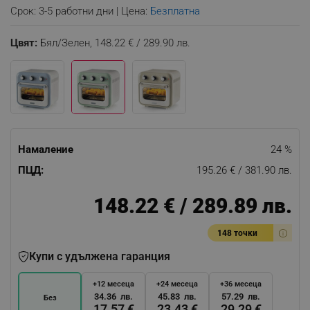
Срок: 3-5 работни дни | Цена:
Безплатна
Цвят:
Бял/Зелен,
148.22 € / 289.90 лв.
Намаление
24 %
ПЦД:
195.26 € / 381.90 лв.
148.22 € / 289.89 лв.
148 точки
Купи с удължена гаранция
+12 месеца
+24 месеца
+36 месеца
34.36 лв.
45.83 лв.
57.29 лв.
Без
17.57 €
23.43 €
29.29 €