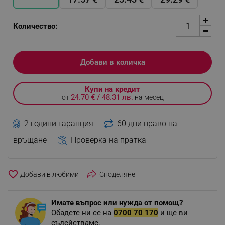
Количество:
Добави в количка
Купи на кредит
24.70 € / 48.31 лв.
от
на месец
2 години гаранция
60 дни право на
връщане
Проверка на пратка
favorite_border
Споделяне
Имате въпрос или нужда от помощ?
Обадете ни се на
0700 70 170
и ще ви
съдействаме.