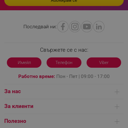
PHPSESSID
PHP.net
editor.alleop.bg
Последвай ни:
Свържете се с нас:
Имейл
Телефон
Viber
Работно време:
Пон - Пет | 09:00 - 17:00
За нас
Кои сме ние
За клиенти
Контакти
Доставка на поръчки
Сервизни центрове
Полезно
Начини на плащане