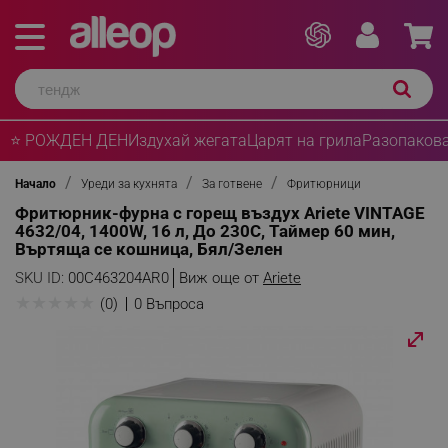
⭐ РОЖДЕН ДЕН
Издухай жегата
Царят на грила
Разопакова
Начало
Уреди за кухнята
За готвене
Фритюрници
Фритюрник-фурна с горещ въздух Ariete VINTAGE
4632/04, 1400W, 16 л, До 230C, Таймер 60 мин,
Въртяща се кошница, Бял/Зелен
SKU ID:
00C463204AR0
Виж още от
Ariete
★
★
★
★
★
(0)
0 Въпроса