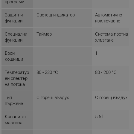
програми
НЕКЛАСИФИЦИРАНИ
Защитни
Светещ индикатор
Автоматично
функции
изключване
Строго необходимо
Ефективност
Специални
Таймер
Система против
функции
хлъзгане
Таргетиране
Функционалност
Некласифицирани
Брой
1
кошници
Строго необходимите бисквитки позволяват
основната функционалност на уебсайта, като
потребителско влизане и управление на
Температур
80 - 230 °C
80 - 200 °C
акаунта. Уебсайтът не може да се използва
ен спектър
правилно без строго необходими бисквитки.
на потока
Provider /
Име
Домейн
Тип
С горещ въздух
С горещ въздух
click_code_ps
.alleop.bg
пържене
_nzm_nosubscribe_92166-7699
.alleop.bg
Капацитет
5.5 l
_nzm_idnl_92166-7699
.alleop.bg
мазнина
_nzm_noid_92166-7699
.alleop.bg