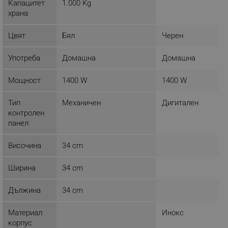
Капацитет
1.000 Kg
_nzm_id_92166-7699
.alleop.bg
храна
_sgf_user_id
.alleop.bg
Цвят
Бял
Черен
Употреба
Домашна
Домашна
_sgf_session_id
.alleop.bg
Мощност
1400 W
1400 W
Тип
Механичен
Дигитален
_sgf_push_permission_asked
.alleop.bg
контролен
панел
Google Privacy Policy
Височина
34 cm
_sgf_test_mode
.alleop.bg
Ширина
34 cm
Дължина
34 cm
_sgf_tracking
.alleop.bg
Материал
Инокс
корпус