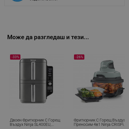
Може да разгледаш и тези...
-33%
-26%
Двоен Фритюрник С Горещ
Фритюрник С Горещ Въздух
Въздух Ninja SL400EU,
Преносим 4в1 Ninja CRISPi
2470W, 9.5 Л, 2 Кошници, 6
FN101EUSG, 1700W, 3.8l, 6