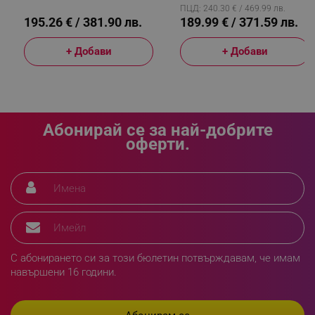
rlv_rpid
.alleop.bg
Бежов
ПЦД: 240.30 € / 469.99 лв.
195.26 € / 381.90 лв.
189.99 € / 371.59 лв.
rlv_rpos
.alleop.bg
rlv_bid
.alleop.bg
+ Добави
+ Добави
rlv_odid
.alleop.bg
_twoAttr
.alleop.bg
__cf_bm
Cloudflare Inc.
.pazaruvaj.com
Абонирай се за най-добрите
оферти.
LaVisitorId_YWxsZW9wLmxhZGVzay5jb20v
.alleop.bg
LaSID
Quality Unit LLC
С абонирането си за този бюлетин потвърждавам, че имам
www.alleop.bg
навършени 16 години.