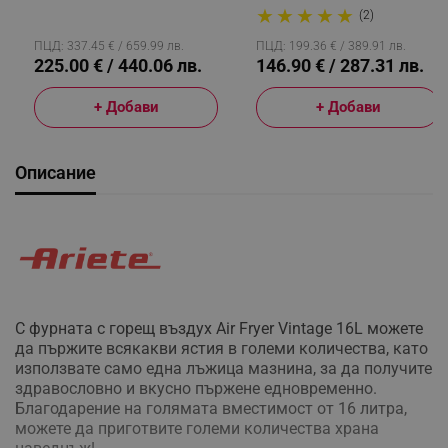
★
★
★
★
★
Програми, Max Crisp,
Порции, 2 Стъклени
(2)
Функции Sync И Match, Сив
Контейнера, 4 Програми,
Без PFAS И BPA, Зелен
ПЦД: 337.45 € / 659.99 лв.
ПЦД: 199.36 € / 389.91 лв.
225.00 € / 440.06 лв.
146.90 € / 287.31 лв.
+ Добави
+ Добави
Описание
С фурната с горещ въздух Air Fryer Vintage 16L можете
да пържите всякакви ястия в големи количества, като
използвате само една лъжица мазнина, за да получите
здравословно и вкусно пържене едновременно.
Благодарение на голямата вместимост от 16 литра,
можете да приготвите големи количества храна