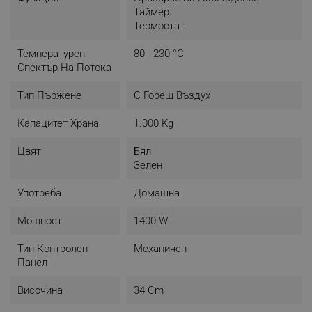
- Цвят: Бял/Зелен
Таймер
Термостат
Температурен
80 - 230 °C
Спектър На Потока
Тип Пържене
С Горещ Въздух
Капацитет Храна
1.000 Kg
Цвят
Бял
Зелен
Употреба
Домашна
Мощност
1400 W
Тип Контролен
Механичен
Панел
Височина
34 Cm