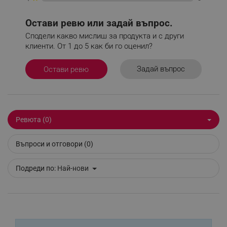
_sgf_rq
.alleop.bg
Остави ревю или задай въпрос.
Сподели какво мислиш за продукта и с други
клиенти. От 1 до 5 как би го оценил?
Задай въпрос
Остави ревю
segmentifyExtension
.alleop.bg
Ревюта (0)
sgfUserUpdateData
.alleop.bg
Въпроси и отговори (0)
Подреди по:
Най-нови
rlv_h_fbp
.alleop.bg
rlv_
.alleop.bg