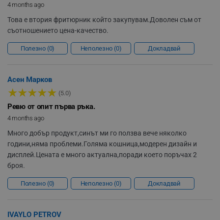
4 months ago
Това е втория фритюрник който закупувам.Доволен съм от
съотношението цена-качество.
sgfUserUpdateData
.alleop.bg
Полезно
0
Неполезно
0
Докладвай
Асен Марков
★
★
★
★
★
(5.0)
rlv_h_fbp
.alleop.bg
Ревю от опит първа ръка.
4 months ago
rlv_
.alleop.bg
rlv_mode
.alleop.bg
Много добър продукт,синът ми го ползва вече няколко
години,няма проблеми.Голяма кошница,модерен дизайн и
rlv_p
.alleop.bg
дисплей.Цената е много актуална,поради което поръчах 2
rlv_g
.alleop.bg
броя.
rlv_s
.alleop.bg
Полезно
0
Неполезно
0
Докладвай
rlv_iv
.alleop.bg
rlv_e_pt
.alleop.bg
IVAYLO PETROV
rlv_e
.alleop.bg