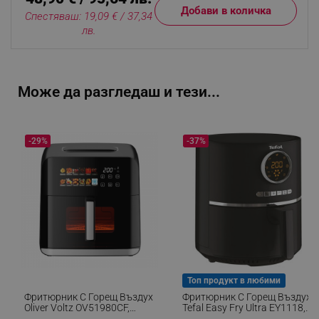
Добави в количка
Спестяваш: 19,09 € / 37,34
лв.
Може да разгледаш и тези...
-29%
-37%
Топ продукт в любими
Фритюрник С Горещ Въздух
Фритюрник С Горещ Въздух
Oliver Voltz OV51980CF,
Tefal Easy Fry Ultra EY1118,
1800W, 8 Л, 80-200°C, 12
1200W, 4.2 Л, 8 Програми,