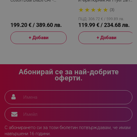
P681S, 1700 W, 6.4 Л, 12
Oliver Voltz OV51985G6, 6L,
★
★
★
★
★
Програми, 360 ThermoIQ,
1500W, 44 Функции, 12
(3)
Двойни Нагреватели, Черен
Програми, Инокс
ПЦД: 306.72 € / 599.89 лв.
199.20 € / 389.60 лв.
119.99 € / 234.68 лв.
+ Добави
+ Добави
Абонирай се за най-добрите
оферти.
CookieScriptConsent
CookieScript
.alleop.bg
С абонирането си за този бюлетин потвърждавам, че имам
навършени 16 години.