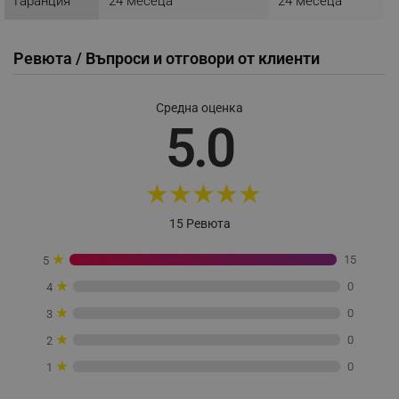
Гаранция
24 месеца
24 месеца
_sgf_push_permission_asked
.alleop.bg
Google Privacy Policy
Ревюта / Въпроси и отговори от клиенти
_sgf_test_mode
.alleop.bg
Средна оценка
5.0
_sgf_tracking
.alleop.bg
★
★
★
★
★
15 Ревюта
★
15
5
★
0
4
_sgf_delayed_actions,
.alleop.bg
★
0
3
★
0
2
★
0
1
_sgf_delayed_campaigns
.alleop.bg