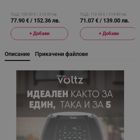
Програми, Таймер, Горен И
Таймер, 6 Степени, До 200C,
Долен Нагревател,
Черен
Прозорец, LED, Черен
ПЦД: 109.90 € / 214.95 лв.
ПЦД: 112.43 € / 219.89 лв.
77.90 € / 152.36 лв.
71.07 € / 139.00 лв.
+ Добави
+ Добави
Описание
Прикачени файлове