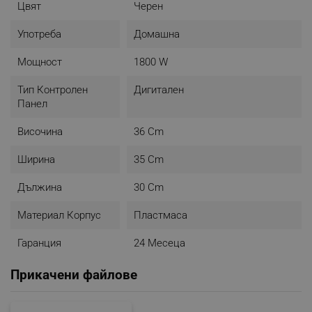
Цвят
Черен
Употреба
Домашна
Мощност
1800 W
Тип Контролен
Дигитален
Бързо, лесно и вкусно - просто
Панел
изберете желаната програма
Височина
36 Cm
OLIVER VOLTZ OV51980F
е оборудван с
8
предварително зададени програми, които
Ширина
35 Cm
улесняват готвенето и ви позволяват да избирате
между различни опции за пържене, печене и
Дължина
30 Cm
готвене. Тези програми осигуряват точни настройки
на температурата и времето, гарантирайки
Материал Корпус
Пластмаса
перфектни резултати при всяко приготвяне.
Гаранция
24 Месеца
Прикачени файлове