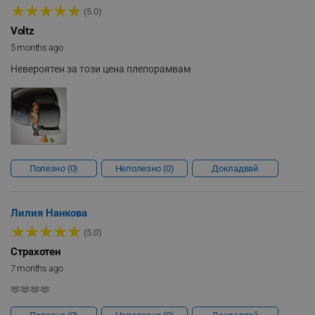
★
★
★
★
★
(5.0)
rlv_h_profile
.alleop.bg
Voltz
rlv_h_cart
.alleop.bg
5 months ago
rlv_h_wish
.alleop.bg
Невероятен за този цена плепорамвам
rlv_impersonate_p
.alleop.bg
rlv_endpoint
.alleop.bg
rlv_hashes
.alleop.bg
rlv_first_session
.alleop.bg
rlv_rid
.alleop.bg
Полезно
0
Неполезно
0
Докладвай
rlv_rpid
.alleop.bg
rlv_rpos
.alleop.bg
Лилия Нанкова
rlv_bid
.alleop.bg
★
★
★
★
★
(5.0)
rlv_odid
.alleop.bg
Страхотен
_twoAttr
.alleop.bg
7 months ago
__cf_bm
Cloudflare Inc.
🫶🫶🫶🫶
.pazaruvaj.com