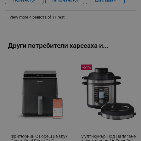
Полезно
0
Неполезно
0
Докладвай
View more 4 ревюта of 11 rest
LaVisitorId_YWxsZW9wLmxhZGVzay5jb20v
.alleop.bg
Други потребители харесаха и...
LaSID
Quality Unit LLC
www.alleop.bg
-61%
PHPSESSID
PHP.net
editor.alleop.bg
Фритюрник С Горещ Въздух
Мултикукър Под Налягане
Cosori Dual Blaze CAF-
И Фритюрник Air Fryer 2в1