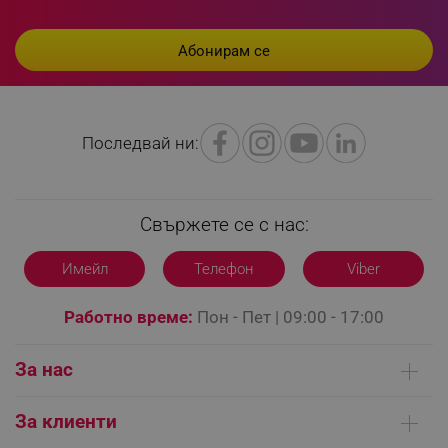
XSRF-TOKEN
promo.alleop.bg
Последвай ни:
PHPSESSID
PHP.net
www.alleop.bg
Свържете се с нас:
Имейл
Телефон
Viber
Работно време:
Пон - Пет | 09:00 - 17:00
За нас
Кои сме ние
За клиенти
Контакти