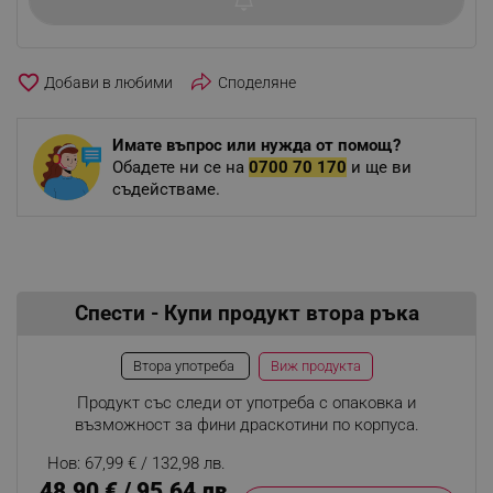
favorite_border
Споделяне
Имате въпрос или нужда от помощ?
Обадете ни се на
0700 70 170
и ще ви
съдействаме.
Спести - Купи продукт втора ръка
Виж продукта
Втора употреба
Продукт със следи от употреба с опаковка и
възможност за фини драскотини по корпуса.
Нов: 67,99 € / 132,98 лв.
48,90 € / 95,64 лв.