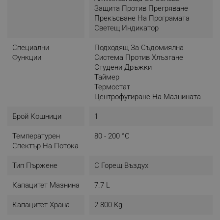
Защита Против Прегряване
равномерно
разпределение на топлината,
Прекъсване На Програмата
гарантирайки отлични резултати.
Светещ Индикатор
Специални
Подходящ За Съдомиялна
Функции
Система Против Хлъзгане
Студени Дръжки
Таймер
Термостат
Центрофугиране На Мазнината
Брой Кошници
1
Температурен
80 - 200 °C
Спектър На Потока
Тип Пържене
С Горещ Въздух
Капацитет Мазнина
7.7 L
Капацитет Храна
2.800 Kg