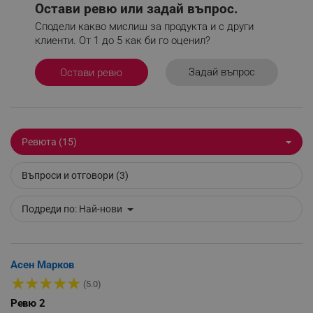
Остави ревю или задай въпрос.
Сподели какво мислиш за продукта и с други
клиенти. От 1 до 5 как би го оценил?
_sgf_npq
.alleop.bg
Задай въпрос
Остави ревю
_sgf_clicked_banners
.alleop.bg
Ревюта (15)
Въпроси и отговори (3)
_sgf_rq
.alleop.bg
Подреди по:
Най-нови
Асен Марков
★
★
★
★
★
(5.0)
Ревю 2
segmentifyExtension
.alleop.bg