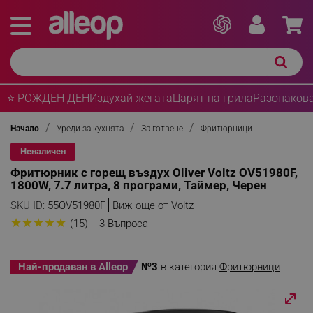
⭐ РОЖДЕН ДЕН
Издухай жегата
Царят на грила
Разопакова
Начало
Уреди за кухнята
За готвене
Фритюрници
Неналичен
Фритюрник с горещ въздух Oliver Voltz OV51980F,
1800W, 7.7 литра, 8 програми, Таймер, Черен
SKU ID:
55OV51980F
Виж още от
Voltz
★
★
★
★
★
(15)
3 Въпроса
Най-продаван в Alleop
№3
в категория
Фритюрници