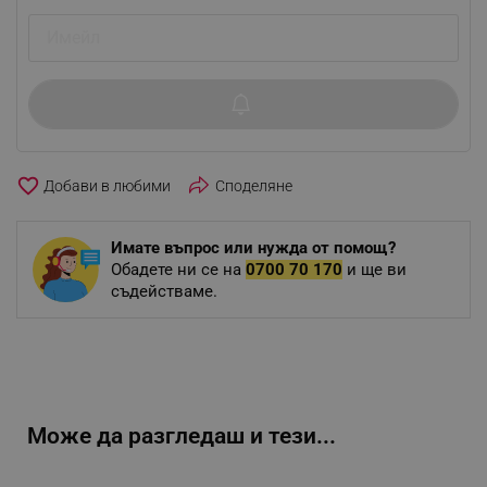
favorite_border
Споделяне
Имате въпрос или нужда от помощ?
Обадете ни се на
0700 70 170
и ще ви
съдействаме.
Може да разгледаш и тези...