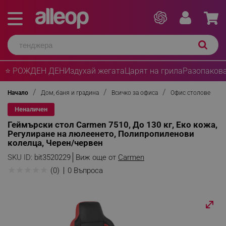
⭐ РОЖДЕН ДЕН
Издухай жегата
Царят на грила
Разопакова
Начало
Дом, баня и градина
Всичко за офиса
Офис столове
Неналичен
Геймърски стол Carmen 7510, До 130 кг, Еко кожа,
Регулиране на люлеенето, Полипропиленови
колелца, Черен/червен
SKU ID:
bit3520229
Виж още от
Carmen
★
★
★
★
★
(0)
0 Въпроса