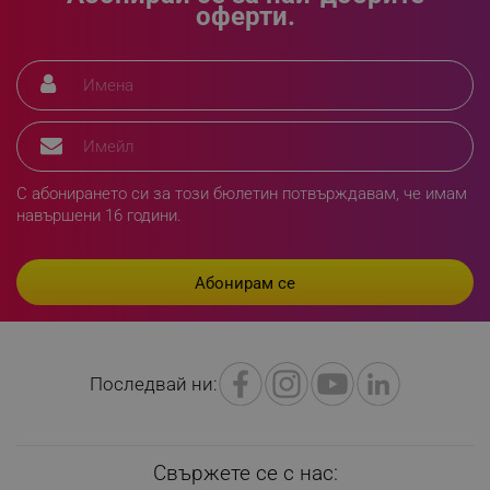
оферти.
segmentifyExtension
.alleop.bg
sgfUserUpdateData
.alleop.bg
С абонирането си за този бюлетин потвърждавам, че имам
навършени 16 години.
rlv_h_fbp
.alleop.bg
rlv_
.alleop.bg
Последвай ни:
rlv_mode
.alleop.bg
rlv_p
.alleop.bg
Свържете се с нас:
rlv_g
.alleop.bg