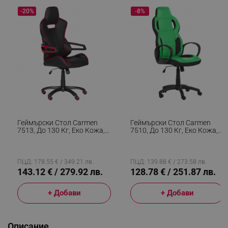
-20%
-8%
Геймърски Стол Carmen
Геймърски Стол Carmen
7513, До 130 Кг, Еко Кожа,
7510, До 130 Кг, Еко Кожа,
Регулиране На Люлеенето,
Регулиране На Люлеенето,
Силиконови Колелца,
Полипропиленови Колелца,
Черен/червен
Черен/зелен
ПЦД: 178.55 € / 349.21 лв.
ПЦД: 139.88 € / 273.58 лв.
143.12 € / 279.92 лв.
128.78 € / 251.87 лв.
+ Добави
+ Добави
Описание