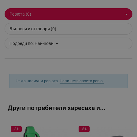
_sgf_session_id
.alleop.bg
Ревюта (0)
Въпроси и отговори (0)
_sgf_push_permission_asked
.alleop.bg
Подреди по:
Най-нови
Google Privacy Policy
_sgf_test_mode
.alleop.bg
Няма налични ревюта.
Напишете своето ревю.
_sgf_tracking
.alleop.bg
Други потребители харесаха и...
-8%
-8%