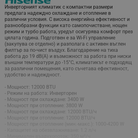
Инверторният климатик с компактни размери
предлага надеждно охлаждане и отопление в
различни условия. С висока енергийна ефективност и
разнообразни функции като самопочистване, нощен
режим и турбо работа, уредът осигурява комфорт през
цялата година. Подготвен е за Wi-Fi управление
(закупува се отделно) и разполага с активен въглен
филтър за по-чист въздух. Благодарение на тиха
работа до 19 dB(A) и възможност за работа при ниски
външни температури до -15°C, климатикът е подходящ
за различни помещения, като съчетава ефективност,
удобство и надеждност.
- Мощност: 12000 BTU
- Режим на работа: Инверторен
- Мощност при охлаждане: 3400 W
- Мощност при отопление: 3800 W
- Мощност при охлаждане: 12000 BTU/ч
- Мощност при отопление: 12000 BTU/ч
- Мощност при отопление (мин.-макс.): 1000-4200 W
- Капацитет на обезвлажняване: 1.2 л/ч
- Минимален въздухопоток: 350 м³/ч