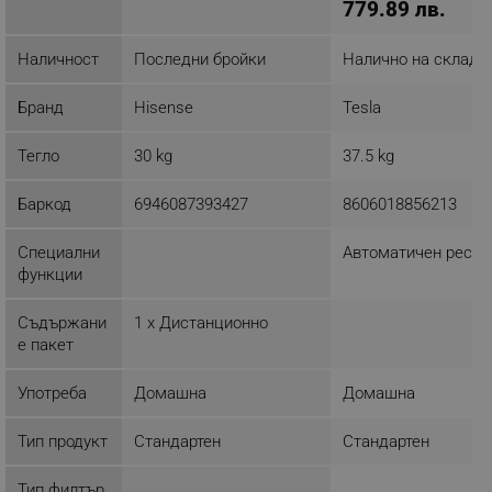
779.89 лв.
Наличност
Последни бройки
Налично на склад
Бранд
Hisense
Tesla
Тегло
30 kg
37.5 kg
Баркод
6946087393427
8606018856213
Специални
Автоматичен реста
функции
Съдържани
1 x Дистанционно
е пакет
Употреба
Домашна
Домашна
Тип продукт
Стандартен
Стандартен
Тип филтър