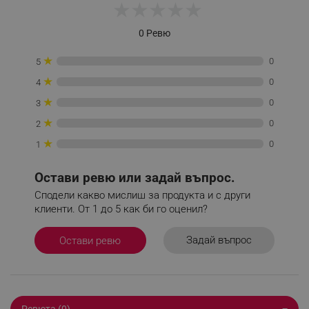
★
★
★
★
★
0 Ревю
PHPSESSID
PHP.net
www.alleop.bg
★
0
5
★
0
4
★
0
3
★
0
2
★
0
1
Остави ревю или задай въпрос.
Сподели какво мислиш за продукта и с други
клиенти. От 1 до 5 как би го оценил?
Задай въпрос
Остави ревю
Ревюта (0)