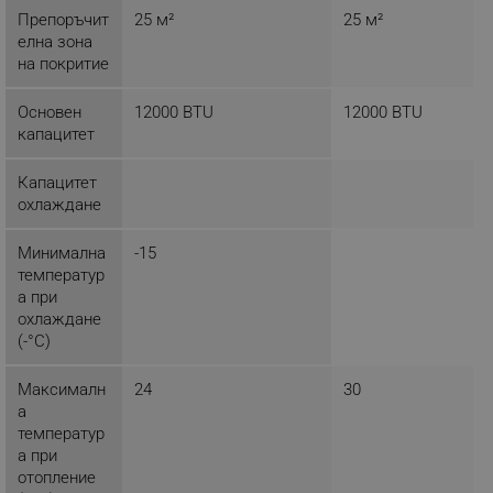
ЕФЕКТИВНОСТ
Препоръчит
25 м²
25 м²
елна зона
ТАРГЕТИРАНЕ
на покритие
ФУНКЦИОНАЛНОСТ
Основен
12000 BTU
12000 BTU
капацитет
НЕКЛАСИФИЦИРАНИ
Капацитет
охлаждане
Строго необходимо
Ефективност
Минимална
-15
температур
Таргетиране
Функционалност
а при
Некласифицирани
охлаждане
(-°C)
Строго необходимите бисквитки позволяват
основната функционалност на уебсайта, като
потребителско влизане и управление на
Максималн
24
30
акаунта. Уебсайтът не може да се използва
а
правилно без строго необходими бисквитки.
температур
Provider /
а при
Име
Домейн
отопление