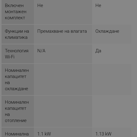
Включен
Не
Не
монтажен
комплект
_sgf_tracking
.alleop.bg
Функции на
Премахване на влагата
Охлаждане
климатика
Технология
N/A
Да
Wi-Fi
_sgf_delayed_actions,
.alleop.bg
Номинален
капацитет
на
охлаждане
_sgf_delayed_campaigns
.alleop.bg
Номинален
капацитет
на
отопление
_sgf_npq
.alleop.bg
Номинална
1.1 kW
1.13 kW