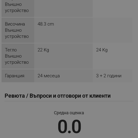
Външно
устройство
Височина
48.3 cm
Външно
устройство
CookieScriptConsent
CookieScript
.alleop.bg
Тегло
22 Kg
24 Kg
Външно
устройство
Гаранция
24 месеца
3 + 2 години
Ревюта / Въпроси и отговори от клиенти
XSRF-TOKEN
promo.alleop.bg
Средна оценка
0.0