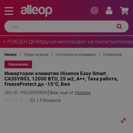
⭐ РОЖДЕН ДЕН
Издухай жегата
Царят на грила
Разопакова
Начало
Уреди за дома
Отопление и охлаждане
Климатици
Неналичен
Инверторен климатик Hisense Easy Smart
CA35YR03, 12000 BTU, 25 м2, А++, Тиха работа,
FreezeProtect до -15°C, Бял
SKU ID:
HSCA35YR03
Виж още от
Hisense
★
★
★
★
★
(0)
0 Въпроса