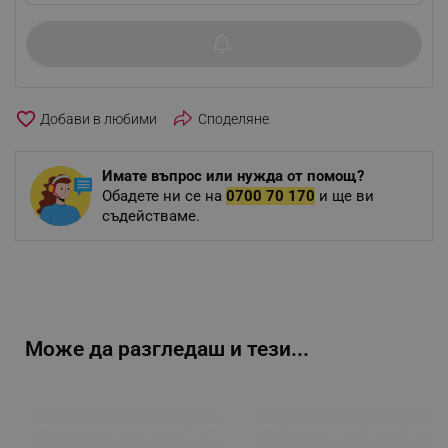
favorite_border
Споделяне
Имате въпрос или нужда от помощ?
Обадете ни се на
0700 70 170
и ще ви
съдействаме.
Може да разгледаш и тези...