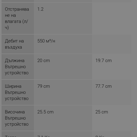
rlv_endpoint
.alleop.bg
Отстранява
1.2
rlv_hashes
.alleop.bg
не на
rlv_first_session
.alleop.bg
влагата (л/
ч)
rlv_rid
.alleop.bg
rlv_rpid
.alleop.bg
Дебит на
550 м³/н
въздуха
rlv_rpos
.alleop.bg
rlv_bid
.alleop.bg
Дължина
20 cm
19.7 cm
rlv_odid
.alleop.bg
Вътрешно
устройство
_twoAttr
.alleop.bg
__cf_bm
Cloudflare Inc.
Ширина
79 cm
77.7 cm
.pazaruvaj.com
Вътрешно
устройство
Височина
25.5 cm
25 cm
Вътрешно
устройство
LaVisitorId_YWxsZW9wLmxhZGVzay5jb20v
.alleop.bg