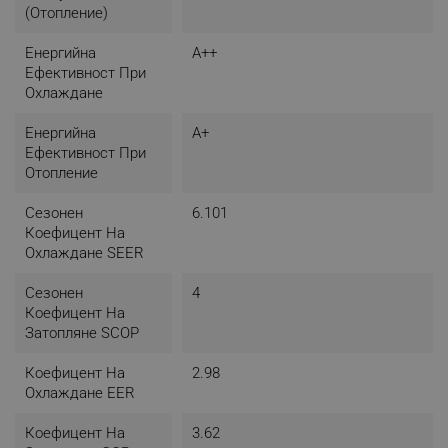
- Тегло нето: 22 кг
(отопление)
- Цвят: Бял
Енергийна
A++
Ефективност При
Охлаждане
Енергийна
A+
Ефективност При
Отопление
Сезонен
6.101
Коефицент На
Охлаждане SEER
Сезонен
4
Коефицент На
Затопляне SCOP
Коефицент На
2.98
Охлаждане EER
Коефицент На
3.62