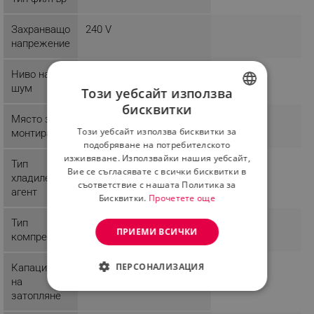
Захранващо
240 V
напрежение
Ниво на
19 dB
40 dB
шум
Този уебсайт използва
бисквитки
BULGARIAN
Място за
Стена
Стена
Този уебсайт използва бисквитки за
монтиране
ROMANIAN
подобряване на потребителското
изживяване. Използвайки нашия уебсайт,
Тип
R 32
R 32
Вие се съгласявате с всички бисквитки в
хладилен
съответствие с нашата Политика за
агент
Бисквитки.
Прочетете още
Тип
Инверторен
ПРИЕМИ ВСИЧКИ
компресор
ПЕРСОНАЛИЗАЦИЯ
Капацитет
на
СТРОГО НЕОБХОДИМО
затопляне