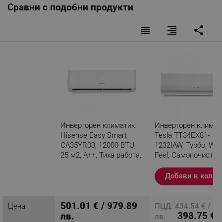
Сравни с подобни продукти
reorder
format_align_right
share
Инверторен климатик
Инверторен климат
Hisense Easy Smart
Tesla TT34EX81-
CA35YR03, 12000 BTU,
1232IAW, Турбо, WiFi,
25 м2, А++, Тиха работа,
Feel, Самопочиства
FreezeProtect до -15°C,
Миещ се филтър, Б
Бял
Добави в колич
Разглеждате този
продукт
501.01 € / 979.89
Цена
ПЦД: 434.54 € / 8
398.75 € /
лв.
лв.