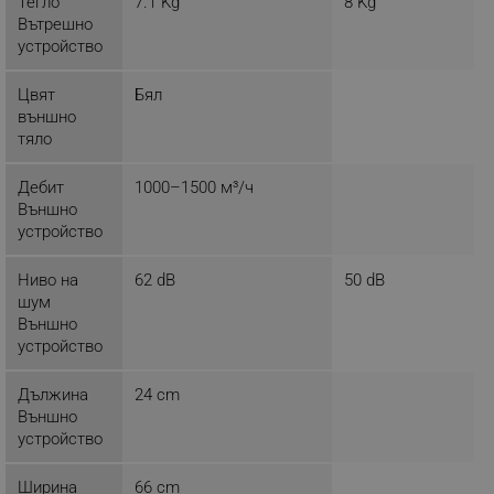
Тегло
7.1 Kg
8 Kg
LaSID
Quality Unit LLC
Вътрешно
www.alleop.bg
устройство
Цвят
Бял
външно
тяло
PHPSESSID
PHP.net
Дебит
1000–1500 м³/ч
editor.alleop.bg
Външно
устройство
Ниво на
62 dB
50 dB
шум
Външно
устройство
Дължина
24 cm
Външно
устройство
Ширина
66 cm