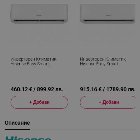
Инверторен Климатик
Инверторен Климатик
Hisense Easy Smart
Hisense Easy Smart
CA25YR03, 9000 BTU, 14 М2,
CA70BT1A, 24000 BTU, 48
А++, Тиха Работа,
М2, А++, Тиха Работа,
FreezeProtect До -15°C, Бял
FreezeProtect До -15°C, Бял
460.12 € / 899.92 лв.
915.16 € / 1789.90 лв.
+ Добави
+ Добави
Описание