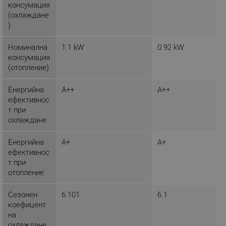
консумация
(охлаждане
)
_sgf_clicked_banners
.alleop.bg
Номинална
1.1 kW
0.92 kW
консумация
(отопление)
_sgf_rq
.alleop.bg
Енергийна
A++
A++
ефективнос
т при
охлаждане
Енергийна
A+
A+
ефективнос
segmentifyExtension
.alleop.bg
т при
отопление
Сезонен
6.101
6.1
sgfUserUpdateData
.alleop.bg
коефицент
на
охлаждане