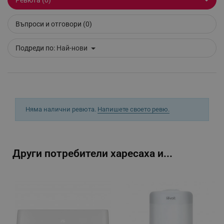
_GRECAPTCHA
Google LLC
www.google.com
Въпроси и отговори (0)
Подреди по:
Най-нови
LaVisitorNew
Quality Unit LLC
www.alleop.bg
Няма налични ревюта.
Напишете своето ревю.
Други потребители харесаха и...
promo_alleop_session
promo.alleop.bg