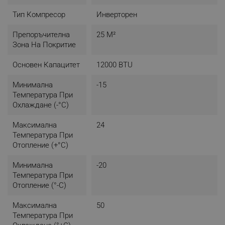
- Нощен режим
- Турбо режим
Тип Компресор
Инверторен
- Охлаждане
- Отопление
Препоръчителна
25 М²
- Обезвлажняване
Зона На Покритие
- Вентилация
- Безшумна работа: 19 dB(A)
Основен Капацитет
12000 BTU
- Защита от студен въздух
- Автоматично размразяване
Минимална
-15
- Работа при извънредна ситуация
Температура При
- FreezeProtect до -15°C
Охлаждане (-°C)
- Филтър: Активен въглен
- Двупосочно оттичане: Ляво и дясно
Максимална
24
- Температурен термостат
Температура При
- Таймер 24 ч
Отопление (+°C)
- Размери (ВхШхД): 25.5 х 79 х 20 см
- Тегло: 7.1 кг
Минимална
-20
- Цвят: Бял
Температура При
Отопление (°-C)
Външно тяло:
- Мощност: 12000 BTU
Максимална
50
- Режим на работа: Инверторен
Температура При
- Вариант: Моно