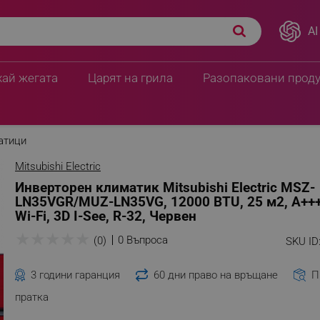
AI
Z-LN35VGR/MUZ-LN35VG,
ПЦД:
2106.90 € / 4120.
32, Червен
1837.90 € / 359
хай жегата
Царят на грила
Разопаковани прод
атици
Mitsubishi Electric
Инверторен климатик Mitsubishi Electric MSZ-
LN35VGR/MUZ-LN35VG, 12000 BTU, 25 м2, А+++
Wi-Fi, 3D I-See, R-32, Червен
★
★
★
★
★
0 Въпроса
(0)
SKU ID
3 години гаранция
60 дни право на връщане
П
пратка