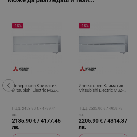
Може да разгледаш и тези...
-13%
-13%
Инверторен Климатик
Инверторен Климатик
Mitsubishi Electric MSZ-
Mitsubishi Electric MSZ-
LN50VGW/MUZ-LN50VG,
LN50VGV/MUZ-LN50VG,
18000 BTU, 37 М2,
18000 BTU, 37 М2,
A+++/A++, Wi-Fi, 3D I-See,
A+++/A++, Wi-Fi, 3D I-See,
R-32, Бял
R-32, Бял/Мат
ПЦД: 2453.90 € / 4799.41
ПЦД: 2535.90 € / 4959.79
лв.
лв.
2135.90 € / 4177.46
2205.90 € / 4314.37
лв.
лв.