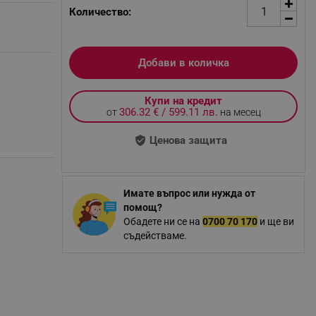
Количество:
Добави в количка
Купи на кредит
306.32 € / 599.11 лв.
от
на месец
Ценова защита
Имате въпрос или нужда от
помощ?
Обадете ни се на
0700 70 170
и ще ви
съдействаме.