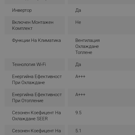
_nzm_noid_92166-7699
Инвертор
Да
_nzm_id_92166-7699
Включен Монтажен
Не
_sgf_user_id
Комплект
_sgf_session_id
Функции На Климатика
Вентилация
Охлаждане
_sgf_push_permission_as
Топлене
_sgf_test_mode
Технология Wi-Fi
Да
_sgf_tracking
Енергийна Ефективност
A+++
При Охлаждане
_sgf_delayed_actions,
Енергийна Ефективност
A+++
При Отопление
_sgf_delayed_campaigns
Сезонен Коефицент На
9.5
_sgf_npq
Охлаждане SEER
_sgf_clicked_banners
Сезонен Коефицент На
5.1