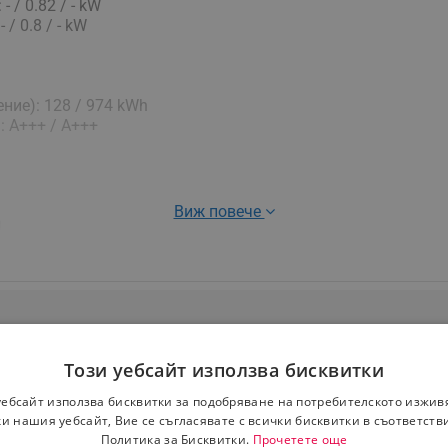
/ 0.82 / - kW
/ 0.8 / - kW
ние): 128 / 974 kWh
: A+++ / A+++
Виж повече
0
): 43 / 29 / 24 / 19 dB
: 45 / 29 / 24 / 19 dB
Този уебсайт използва бисквитки
уебсайт използва бисквитки за подобряване на потребителското изжив
и нашия уебсайт, Вие се съгласявате с всички бисквитки в съответств
Политика за Бисквитки.
Прочетете още