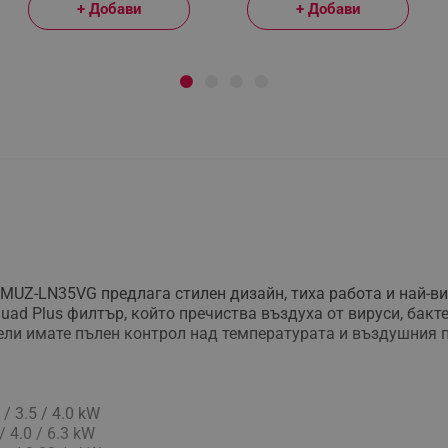
+ Добави
+ Добави
/ MUZ-LN35VG предлага стилен дизайн, тиха работа и най-в
uad Plus филтър, който пречиства въздуха от вируси, бакт
амели имате пълен контрол над температурата и въздушния 
 3.5 / 4.0 kW
 4.0 / 6.3 kW