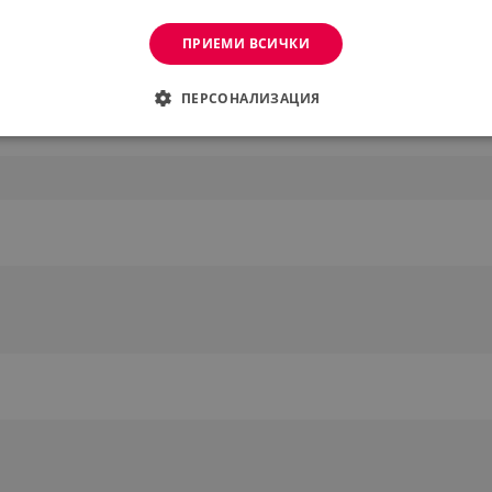
 (1/4" / 3/8")
ПРИЕМИ ВСИЧКИ
но): < 49 dB
о): < 50 dB
ПЕРСОНАЛИЗАЦИЯ
ДИМО
ЕФЕКТИВНОСТ
ТАРГЕТИРАНЕ
ФУНКЦИО
АНИ
еобходимо
Ефективност
Таргетиране
Функционалност
Неклас
витки позволяват основната функционалност на уебсайта, като потребителско вл
же да се използва правилно без строго необходими бисквитки.
Provider /
Валиден
Описание
Домейн
до
.alleop.bg
1 месец
Profitshare
7699
.alleop.bg
1 месец
newsman
.alleop.bg
1 месец
Newsman