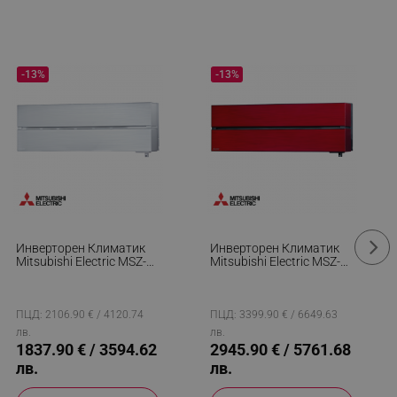
-13%
-13%
Инверторен Климатик
Инверторен Климатик
Mitsubishi Electric MSZ-
Mitsubishi Electric MSZ-
LN35VGV/MUZ-LN35VG,
LN60VGR/MUZ-LN60VG,
12000 BTU, 25 М2, А+++/
21000 BTU, 42 М2, А++/
А+++, Wi-Fi, 3D I-See, R-
А++, Wi-Fi, 3D I-See, R-32,
32, Бял/Мат
Червен
ПЦД: 2106.90 € / 4120.74
ПЦД: 3399.90 € / 6649.63
лв.
лв.
1837.90 € / 3594.62
2945.90 € / 5761.68
лв.
лв.