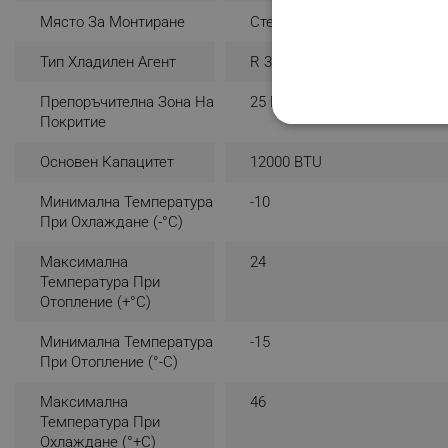
- Тегло: 35 кг
Място За Монтиране
Стена
- Тръбни връзки - течна / газообразна фаза: 6.35 / 9.52 mm
- Ниво на шум на охлаждане (Високо/Ном./Ниско/Безшум
Тип Хладилен Агент
R 32
- Ниво на шум на отопление (Високо/Ном./Ниско/Безшумн
Препоръчителна Зона На
25 М²
Покритие
СТРОГО НЕОБХО
Основен Капацитет
12000 BTU
НЕКЛАСИФИЦИР
Минимална Температура
-10
При Охлаждане (-°C)
Строго н
Максимална
24
Температура При
Строго необходимите биск
Отопление (+°C)
акаунта. Уебсайтът не мо
Минимална Температура
-15
Име
При Отопление (°-C)
click_code_ps
Максимална
46
_nzm_nosubscribe_92166-
Температура При
Охлаждане (°+C)
_nzm_idnl_92166-7699