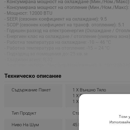
- Консумирана мощност на охлаждане (Мин./Ном./Макс): - 
- Консумирана мощност на отопление (Мин./Ном./Макс): - 
- Мощност: 12000 BTU
- SEER (сезонен коефициент на охлаждане): 9.5
- SCOP (сезонен коефициент на трансф. отопление): 5.1
- Годишен разход на електроенергия (Охлаждане / Отопле
- Енергиен клас на охлаждане / отопление (умерена зона)
- Работна температура на охлаждане: -10 ~ 46 °C
- Работна температура на отопление: -15 ~ 24 °C
- Подходящ за помещения до: 25 кв. м
- Хладилен агент: R-32
- Захранване (Фаза/Честота/Напрежение): 1~/50/220-24
- Цвят: Червен
Техническо описание
Вътрешно тяло
- Размери: 307 x 890 x 233 В x Ш x Д (мм)
Съдържание Пакет
1 X Външно Тяло
- Тегло: 15.5 кг
1 X Вътрешно Тяло
- Ниво на шум на охлаждане (Високо/Ном./Ниско/Безшумно
1 X Дистанционно
- Ниво на шум на отопление (Високо/Ном./Ниско/Безшумно)
Тип Продукт
Стандартен
Този 
Външно тяло
Използвайк
- Компресор: Mitsubishi
Ниво На Шум
45 DB
- Размери: 550 x 800 x 285 В x Ш x Д (мм)