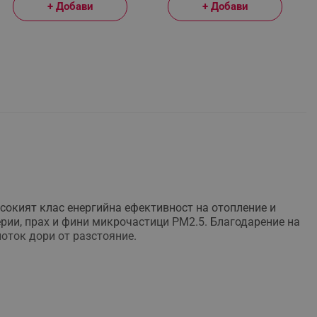
+ Добави
+ Добави
исокият клас енергийна ефективност на отопление и
ерии, прах и фини микрочастици PM2.5. Благодарение на
поток дори от разстояние.