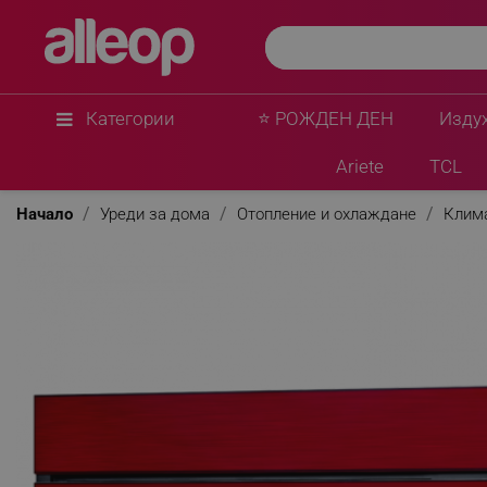
Mitsubishi Electric
Инверторен климатик Mitsubishi Electric MS
12000 BTU, 25 м2, А+++/А+++, Wi-Fi, 3D I-See, R-
★
★
★
★
★
0 Въпроса
(0)
Категории
⭐ РОЖДЕН ДЕН
Изду
Ariete
TCL
Начало
Уреди за дома
Отопление и охлаждане
Клим