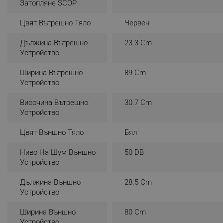
Затопляне SCOP
_sgf_rq
Цвят Вътрешно Тяло
Червен
segmentifyExtension
Дължина Вътрешно
23.3 Cm
Устройство
sgfUserUpdateData
Ширина Вътрешно
89 Cm
Устройство
rlv_h_fbp
Височина Вътрешно
30.7 Cm
rlv_
Устройство
rlv_mode
Цвят Външно Тяло
Бял
rlv_p
rlv_g
Ниво На Шум Външно
50 DB
Устройство
rlv_s
rlv_iv
Дължина Външно
28.5 Cm
rlv_e_pt
Устройство
rlv_e
Ширина Външно
80 Cm
rlv_h_profile
Устройство