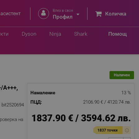
Влез в своя


 асистент
Количка
74 лв.
Профил
Добави в количка
4.62 лв.
укти
Dyson
Ninja
Shark
Помощ
Наличен
/А+++,
Намаление
13 %
ПЦД:
2106.90 € / 4120.74 лв.
:
bit2520694
1837.90 € / 3594.62 лв.
роверка на
1837 точки