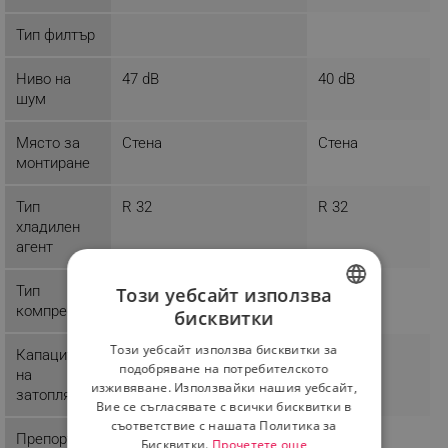
Тип филтър
Ниво на
47 dB
40 dB
шум
Място за
Стена
Стена
монтиране
Тип
R 32
R 32
хладилен
агент
Тип
Този уебсайт използва
компресор
бисквитки
BULGARIAN
Този уебсайт използва бисквитки за
Капацитет
ROMANIAN
подобряване на потребителското
на
изживяване. Използвайки нашия уебсайт,
затопляне
Вие се съгласявате с всички бисквитки в
съответствие с нашата Политика за
Препоръчит
37 м²
25 м²
Бисквитки.
Прочетете още