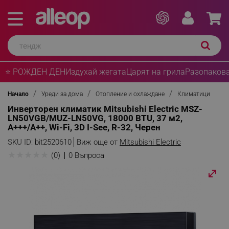
⭐ РОЖДЕН ДЕН
Издухай жегата
Царят на грила
Разопакова
Начало
Уреди за дома
Отопление и охлаждане
Климатици
Инверторен климатик Mitsubishi Electric MSZ-
LN50VGB/MUZ-LN50VG, 18000 BTU, 37 м2,
A+++/A++, Wi-Fi, 3D I-See, R-32, Черен
SKU ID:
bit2520610
Виж още от
Mitsubishi Electric
★
★
★
★
★
(0)
0 Въпроса