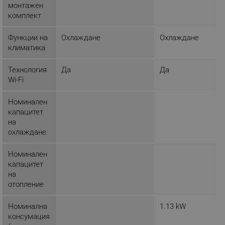
монтажен
комплект
_sgf_push_permission_asked
.alleop.bg
Google Privacy Policy
Функции на
Охлаждане
Охлаждане
климатика
_sgf_test_mode
.alleop.bg
Технология
Да
Да
Wi-Fi
Номинален
капацитет
_sgf_tracking
.alleop.bg
на
охлаждане
Номинален
капацитет
на
отопление
_sgf_delayed_actions,
.alleop.bg
Номинална
1.13 kW
консумация