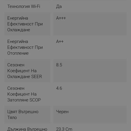
Технология Wi-Fi
Да
Енергийна
A+++
Ефективност При
Охлаждане
Енергийна
A++
Ефективност При
Отопление
Сезонен
8.5
Коефицент На
Охлаждане SEER
Сезонен
4.6
Коефицент На
Затопляне SCOP
Цвят Вътрешно
Черен
Тяло
Дължина Вътрешно
23.3 Cm