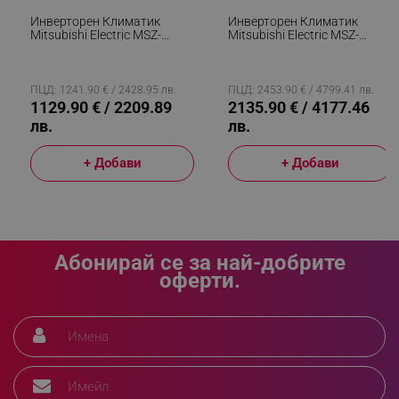
Инверторен Климатик
Инверторен Климатик
Mitsubishi Electric MSZ-
Mitsubishi Electric MSZ-
AY35VGK + MUZ-AY35VG,
LN50VGW/MUZ-LN50VG,
12000 BTU, 25 М2, A+++, Wi-
18000 BTU, 37 М2,
Fi, R-32, Бял
A+++/A++, Wi-Fi, 3D I-See, R-
32, Бял
ПЦД: 1241.90 € / 2428.95 лв.
ПЦД: 2453.90 € / 4799.41 лв.
1129.90 € / 2209.89
2135.90 € / 4177.46
лв.
лв.
_GRECAPTCHA
Google LLC
+ Добави
+ Добави
www.google.com
Абонирай се за най-добрите
оферти.
LaVisitorNew
Quality Unit LLC
www.alleop.bg