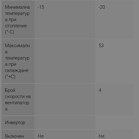
Минимална
-15
-20
Строго необходимите бисквитки позволяват
температур
основната функционалност на уебсайта, като
а при
потребителско влизане и управление на
акаунта. Уебсайтът не може да се използва
отопление
правилно без строго необходими бисквитки.
(°-C)
Provider /
Име
Домейн
Максималн
53
а
click_code_ps
.alleop.bg
температур
_nzm_nosubscribe_92166-7699
.alleop.bg
а при
охлаждане
_nzm_idnl_92166-7699
.alleop.bg
(°+C)
_nzm_noid_92166-7699
.alleop.bg
_nzm_id_92166-7699
.alleop.bg
Брой
4
скорости на
_sgf_user_id
.alleop.bg
вентилатор
а
Инвертор
_sgf_session_id
.alleop.bg
Включен
Не
Не