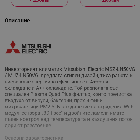
Описание
Инверторният климатик Mitsubishi Electric MSZ-LN50VG
/ MUZ-LN50VG предлага стилен дизайн, тиха работа и
висок клас енергийна ефективност: А+++ на
охлаждане и A++ охлаждане. Той разполага със
специален Plasma Quad Plus филтър, който пречиства
въздуха от вируси, бактерии, прах и фини
микрочастици PM2.5. Благодарение на вградения Wi-Fi
модул, сензора „3D i-see“ и двойните ламели имате
пълен контрол над температурата и въздушния поток
дори от разстояние.
Основни характеристики