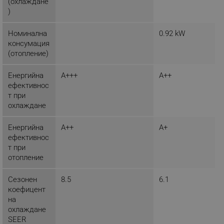
(охлаждане
)
_sgf_delayed_campaigns
.alleop.bg
Номинална
0.92 kW
консумация
(отопление)
_sgf_npq
.alleop.bg
Енергийна
A+++
A++
ефективнос
т при
охлаждане
_sgf_clicked_banners
.alleop.bg
Енергийна
A++
A+
ефективнос
т при
_sgf_rq
.alleop.bg
отопление
Сезонен
8.5
6.1
коефицент
на
охлаждане
SEER