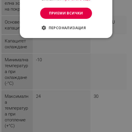
елна зона
на покритие
ПРИЕМИ ВСИЧКИ
Основен
18000 BTU
12000 BTU
капацитет
ПЕРСОНАЛИЗАЦИЯ
СТРОГО НЕОБХОДИМО
Капацитет
охлаждане
ЕФЕКТИВНОСТ
Минимална
-10
ТАРГЕТИРАНЕ
температур
а при
ФУНКЦИОНАЛНОСТ
охлаждане
(-°C)
НЕКЛАСИФИЦИРАНИ
Максималн
24
30
а
температур
Строго необходимо
Ефективност
а при
отопление
Таргетиране
Функционалност
(+°C)
Некласифицирани