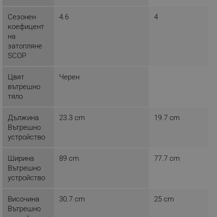
segmentifyExtension
.alleop.bg
Сезонен
4.6
4
коефицент
на
затопляне
sgfUserUpdateData
.alleop.bg
SCOP
Цвят
Черен
вътрешно
тяло
Дължина
23.3 cm
19.7 cm
rlv_h_fbp
.alleop.bg
Вътрешно
rlv_
.alleop.bg
устройство
rlv_mode
.alleop.bg
Ширина
89 cm
77.7 cm
rlv_p
.alleop.bg
Вътрешно
rlv_g
.alleop.bg
устройство
rlv_s
.alleop.bg
Височина
30.7 cm
25 cm
rlv_iv
.alleop.bg
Вътрешно
rlv_e_pt
.alleop.bg