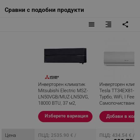
Сравни с подобни продукти
reorder
format_align_right
share
Инверторен климатик
Инверторен клима
Mitsubishi Electric MSZ-
Tesla TT34EX81-12
LN50VGB/MUZ-LN50VG,
Турбо, WiFi, I Feel,
18000 BTU, 37 м2,
Самопочистване,
A+++/A++, Wi-Fi, 3D I-See,
се филтър, Бял
R-32, Черен
Изберете вариация
Добави в коли
Разглеждате този
продукт
Цена
ПЦД: 2535.90 € /
ПЦД: 434.54 € / 8