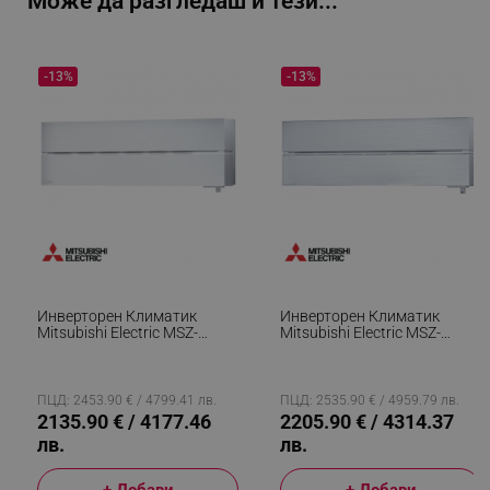
Може да разгледаш и тези...
-13%
-13%
Инверторен Климатик
Инверторен Климатик
Mitsubishi Electric MSZ-
Mitsubishi Electric MSZ-
LN50VGW/MUZ-LN50VG,
LN50VGV/MUZ-LN50VG,
18000 BTU, 37 М2,
18000 BTU, 37 М2,
A+++/A++, Wi-Fi, 3D I-See, R-
A+++/A++, Wi-Fi, 3D I-See, R-
32, Бял
32, Бял/Мат
ПЦД: 2453.90 € / 4799.41 лв.
ПЦД: 2535.90 € / 4959.79 лв.
2135.90 € / 4177.46
2205.90 € / 4314.37
лв.
лв.
+ Добави
+ Добави