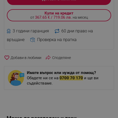
Купи на кредит
367.65 € / 719.06 лв.
от
на месец
3 години гаранция
60 дни право на
връщане
Проверка на пратка
favorite_border
Споделяне
Имате въпрос или нужда от помощ?
Обадете ни се на
0700 70 170
и ще ви
съдействаме.