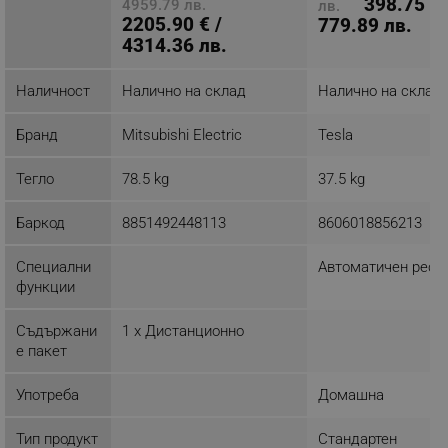
398.75 € 
4959.79 лв.
лв.
2205.90 € /
779.89 лв.
4314.36 лв.
Наличност
Налично на склад
Налично на склад
Бранд
Mitsubishi Electric
Tesla
Тегло
78.5 kg
37.5 kg
Баркод
8851492448113
8606018856213
Специални
Автоматичен рест
функции
Съдържани
1 x Дистанционно
е пакет
Употреба
Домашна
Тип продукт
Стандартен