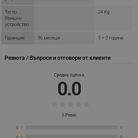
Тегло
24 Kg
Външно
устройство
Гаранция
36 месеца
3 + 2 години
LaVisitorId_YWxsZW9wLmxhZGVzay5jb20v
.alleop.bg
LaSID
Quality Unit LLC
Ревюта / Въпроси и отговори от клиенти
www.alleop.bg
Средна оценка
0.0
PHPSESSID
PHP.net
★
★
★
★
★
editor.alleop.bg
0 Ревю
★
0
5
★
0
4