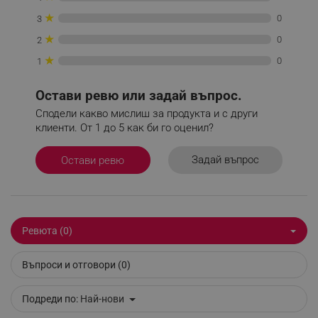
★
0
3
★
0
2
★
0
1
Остави ревю или задай въпрос.
Сподели какво мислиш за продукта и с други
клиенти. От 1 до 5 как би го оценил?
Задай въпрос
Остави ревю
CookieScriptConsent
CookieScript
.alleop.bg
Ревюта (0)
Въпроси и отговори (0)
Подреди по:
Най-нови