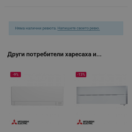
XSRF-TOKEN
promo.alleop.bg
Няма налични ревюта.
Напишете своето ревю.
Други потребители харесаха и...
PHPSESSID
PHP.net
www.alleop.bg
-9%
-13%