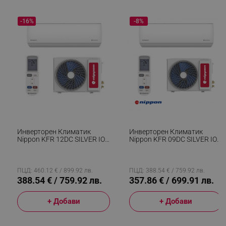
-16%
-8%
Инверторен Климатик
Инверторен Климатик
Nippon KFR 12DC SILVER ION
Nippon KFR 09DC SILVER ION
2, А++, До 24 М2,
2, 9000 BTU, 18 М2, А++, R-
Възможност За Wi-Fi,
32, Филтър Със Сребърни
Самопочистване, Филтър
Йони, Бял
Със Сребърни Йони,
ПЦД: 460.12 € / 899.92 лв.
ПЦД: 388.54 € / 759.92 лв.
Специално Неръждаемо
388.54 € / 759.92 лв.
357.86 € / 699.91 лв.
Покритие, Бял
+ Добави
+ Добави