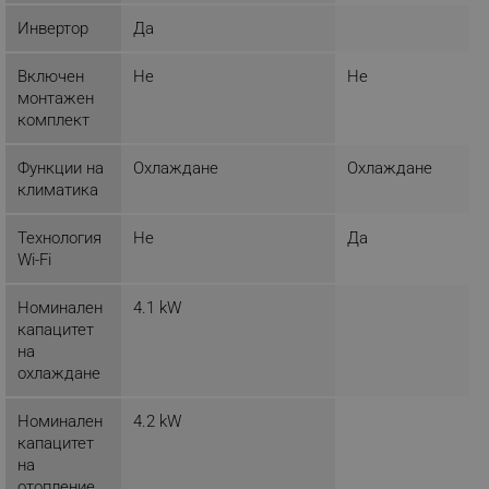
_sgf_delayed_actions,
.alleop.bg
Инвертор
Да
Включен
Не
Не
монтажен
_sgf_delayed_campaigns
.alleop.bg
комплект
Функции на
Охлаждане
Охлаждане
климатика
_sgf_npq
.alleop.bg
Технология
Не
Да
Wi-Fi
Номинален
4.1 kW
капацитет
_sgf_clicked_banners
.alleop.bg
на
охлаждане
Номинален
4.2 kW
_sgf_rq
.alleop.bg
капацитет
на
отопление