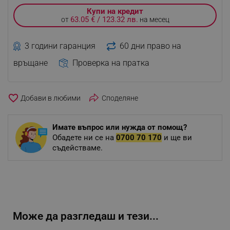
Купи на кредит
63.05 € / 123.32 лв.
от
на месец
3 години гаранция
60 дни право на
връщане
Проверка на пратка
favorite_border
Споделяне
Имате въпрос или нужда от помощ?
Обадете ни се на
0700 70 170
и ще ви
съдействаме.
Може да разгледаш и тези...