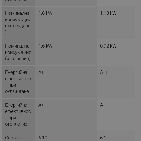
Номинална
1.6 kW
1.13 kW
консумация
(охлаждане
segmentifyExtension
.alleop.bg
)
Номинална
1.6 kW
0.92 kW
консумация
sgfUserUpdateData
.alleop.bg
(отопление)
Енергийна
A++
A++
ефективнос
т при
охлаждане
rlv_h_fbp
.alleop.bg
Енергийна
A+
A+
rlv_
.alleop.bg
ефективнос
т при
rlv_mode
.alleop.bg
отопление
rlv_p
.alleop.bg
Сезонен
6.19
6.1
rlv_g
.alleop.bg