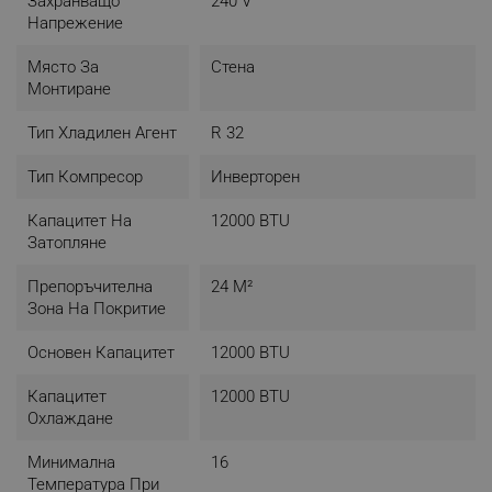
Захранващо
240 V
Напрежение
Място За
Стена
Монтиране
Тип Хладилен Агент
R 32
Тип Компресор
Инверторен
Капацитет На
12000 BTU
Затопляне
Препоръчителна
24 М²
Зона На Покритие
Основен Капацитет
12000 BTU
Капацитет
12000 BTU
Охлаждане
Минимална
16
Температура При