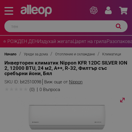
⭐ РОЖДЕН ДЕН
Издухай жегата
Царят на грила
Разопакова
Начало
Уреди за дома
Отопление и охлаждане
Климатици
Инверторен климатик Nippon KFR 12DC SILVER ION
2, 12000 BTU, 24 м2, А++, R-32, Филтър със
сребърни йони, Бял
SKU ID:
bit2510098
Виж още от
Nippon
★
★
★
★
★
(0)
0 Въпроса