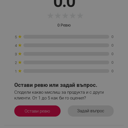
0.0
★
★
★
★
★
0 Ревю
★
0
5
XSRF-TOKEN
promo.alleop.bg
★
0
4
★
0
3
★
0
2
★
0
1
Остави ревю или задай въпрос.
PHPSESSID
PHP.net
www.alleop.bg
Сподели какво мислиш за продукта и с други
клиенти. От 1 до 5 как би го оценил?
Задай въпрос
Остави ревю