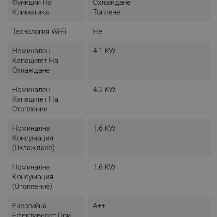
Функции На
Охлаждане
Климатика
Топлене
Технология Wi-Fi
Не
Номинален
4.1 KW
Капацитет На
Охлаждане
Номинален
4.2 KW
Капацитет На
Отопление
Номинална
1.6 KW
Консумация
(охлаждане)
Номинална
1.6 KW
Консумация
(отопление)
Енергийна
A++
Ефективност При