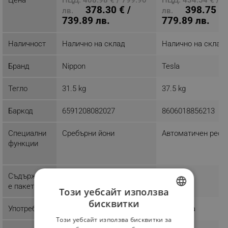
378.30 € /
398.75 € 
лв.
лв.
739.89 лв.
779.89 лв.
Наличност
Налично на склад
Налично на склад
Бранд
Nippon
Tesla
Тегло
31.5 kg
37.5 kg
Баркод
6591208082027
8606018856213
Специални
Сребърни йони
Автоматичен рест
функции
Съдържани
1 x Дистанционно
е пакет
Този уебсайт използва
бисквитки
BULGARIAN
Употреба
Домашна
Домашна
Този уебсайт използва бисквитки за
ROMANIAN