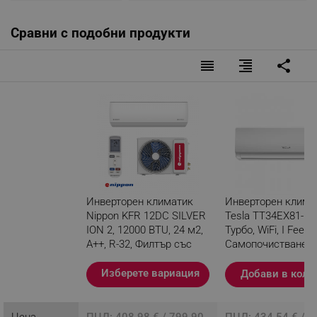
Сравни с подобни продукти
reorder
format_align_right
share
Инверторен климатик
Инверторен клима
Nippon KFR 12DC SILVER
Tesla TT34EX81-12
ION 2, 12000 BTU, 24 м2,
Турбо, WiFi, I Feel,
А++, R-32, Филтър със
Самопочистване,
сребърни йони, Бял
се филтър, Бял
Изберете вариация
Добави в коли
Разглеждате този
продукт
Цена
ПЦД: 408.98 € / 799.90
ПЦД: 434.54 € / 8