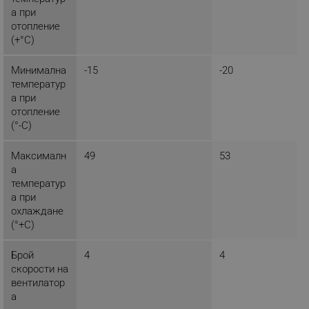
а при
отопление
_sgf_session_id
.alleop.bg
(+°C)
Минимална
-15
-20
_sgf_push_permission_asked
.alleop.bg
температур
а при
Google Privacy Policy
отопление
(°-C)
_sgf_test_mode
.alleop.bg
Максималн
49
53
а
температур
а при
охлаждане
_sgf_tracking
.alleop.bg
(°+C)
Брой
4
4
скорости на
вентилатор
а