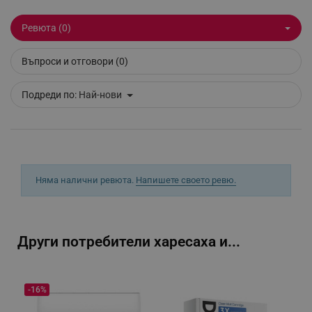
Ревюта (0)
Въпроси и отговори (0)
Подреди по:
Най-нови
_GRECAPTCHA
Google LLC
Няма налични ревюта.
Напишете своето ревю.
www.google.com
Други потребители харесаха и...
-16%
LaVisitorNew
Quality Unit LLC
www.alleop.bg