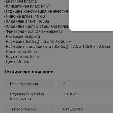
- Енергиен клас: E
- Климатичен клас: N/ST
- Годишна консумация на енергия: 210 kWh
- Ниво на шума: 40 dB
- Хладилен агент: R600a
- Хладилна част: 3 стъклени полици, 1 чекмедже, 3 рафта
- Фризерна част: 2 чекмеджета
СТРОГО НЕОБХО
- Реверсивна врата
- Размери (ШхВхД): 55 х 180 х 56 см
НЕКЛАСИФИЦИР
- Размери на опаковката (ШхВхД): 57.5 х 185.9 х 59.5 см
- Нето тегло: 50 кг
- Бруто тегло: 55 кг
- Цвят: Инокс
Строго н
Техническо описание
Строго необходимите биск
акаунта. Уебсайтът не мо
Брой Отделения
2
Име
Годишна Енергийна
210 KWh
click_code_ps
Консумация
_nzm_nosubscribe_92166-
Тип Монтиране
Стандартно
_nzm_idnl_92166-7699