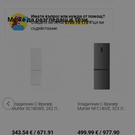
Имате въпрос или нужда от помощ?
Може да разгледаш и тези...
Обадете ни се на
0700 70 170
и ще ви
съдействаме.
Хладилник С Фризер
Хладилник С Фризер
Muhler SC180WE, 262 Л,
Muhler NFC185IE, 323 Л,
Клас Е, Реверсивна
Клас Е, No Frost,
Врата, R600a, Бял
Реверсивна Врата,
Дисплей, R600a,
Тъмносив
343.54 € / 671.91
499.99 € / 977.90