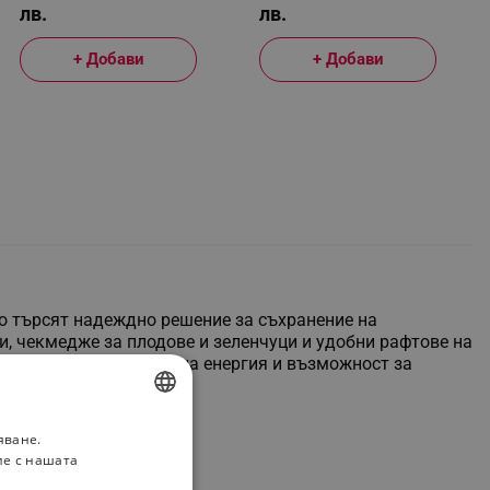
лв.
лв.
+ Добави
+ Добави
о търсят надеждно решение за съхранение на
, чекмедже за плодове и зеленчуци и удобни рафтове на
, с ниска консумация на енергия и възможност за
яване.
BULGARIAN
ие с нашата
ROMANIAN