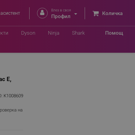
Влез в своя


 асистент
Количка
Профил
Добави в количка
2 лв.
укти
Dyson
Ninja
Shark
Помощ
ас Е,
D:
K1008609
роверка на