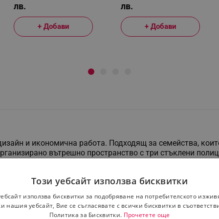
лв.
лв.
+ Добави
+ Добави
изайн и икономична работа. Подходящ за семейства, коит
рганизирано вътрешно пространство с три стъклени полици
дено съхранение на замразени храни. Моделът работи тихо
.
Този уебсайт използва бисквитки
уебсайт използва бисквитки за подобряване на потребителското изжив
и нашия уебсайт, Вие се съгласявате с всички бисквитки в съответств
Политика за Бисквитки.
Прочетете още