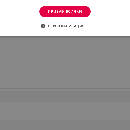
ПРИЕМИ ВСИЧКИ
ПЕРСОНАЛИЗАЦИЯ
 на вратата
ДИМО
ЕФЕКТИВНОСТ
ТАРГЕТИРАНЕ
ФУНКЦИО
АНИ
еобходимо
Ефективност
Таргетиране
Функционалност
Неклас
витки позволяват основната функционалност на уебсайта, като потребителско вл
же да се използва правилно без строго необходими бисквитки.
Provider /
Валиден
Описание
Домейн
до
.alleop.bg
1 месец
Profitshare
7699
.alleop.bg
1 месец
newsman
.alleop.bg
1 месец
Newsman