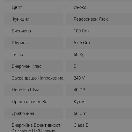
Цвят
Инокс
_nzm_noid_92166-7699
_nzm_id_92166-7699
Функции
Реверсивен Люк
_sgf_user_id
Височина
180 Cm
_sgf_session_id
Ширина
57.5 Cm
_sgf_push_permission_as
Тегло
50 Kg
_sgf_test_mode
Енергиен Клас
E
_sgf_tracking
Захранващо Напрежение
240 V
_sgf_delayed_actions,
Ниво На Шум
40 DB
_sgf_delayed_campaigns
Предназначен За
Кухня
Дълбочина
56 Cm
_sgf_npq
Енергийна Ефективност
Class E
_sgf_clicked_banners
Съгласно Най-Новите