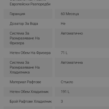
Европейски Разпоредби
_sgf_rq
Гаранция
60 Месеца
segmentifyExtension
Дозатор За Вода
Не
sgfUserUpdateData
Система За
Автоматично
Размразяване На
Фризера
rlv_h_fbp
rlv_
Нетен Обем На Фризера
71 L
rlv_mode
Система За
Автоматична
rlv_p
Размразяване На
Хладилника
rlv_g
rlv_s
Материал Рафтове
Стъкло
rlv_iv
Нетен Обем Хладилник
191 L
rlv_e_pt
rlv_e
Брой Рафтове Хладилник
3
rlv_h_profile