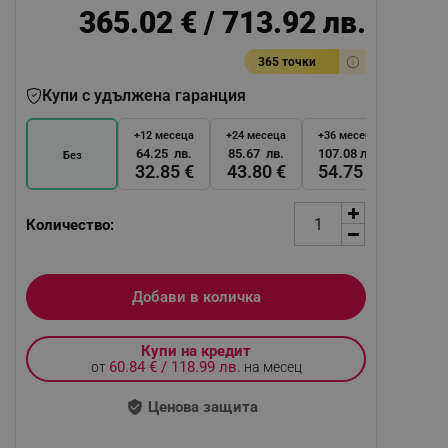
365.02 € / 713.92 лв.
365 точки
Купи с удължена гаранция
+12 месеца
+24 месеца
+36 месеца
64.25 лв.
85.67 лв.
107.08 лв.
Без
32.85 €
43.80 €
54.75 €
Количество:
Добави в количка
Купи на кредит
60.84 € / 118.99 лв.
от
на месец
Ценова защита