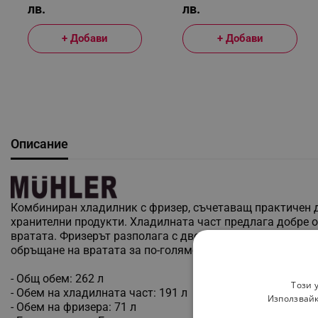
лв.
лв.
+ Добави
+ Добави
Описание
Комбиниран хладилник с фризер, съчетаващ практичен д
хранителни продукти. Хладилната част предлага добре о
вратата. Фризерът разполага с две чекмеджета за подре
обръщане на вратата за по-голямо удобство при монтаж
- Общ обем: 262 л
Този 
- Обем на хладилната част: 191 л
Използвайк
- Обем на фризера: 71 л