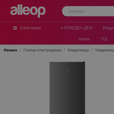
MUHLER
Хладилник с фризер Muhler SC180IE, 262 л, Кла
R600a, Инокс
★
★
★
★
★
0 Въпроса
(0)
Категории
⭐ РОЖДЕН ДЕН
Изду
Ariete
TCL
Начало
Големи електроуреди
Хладилници
Хладилниц