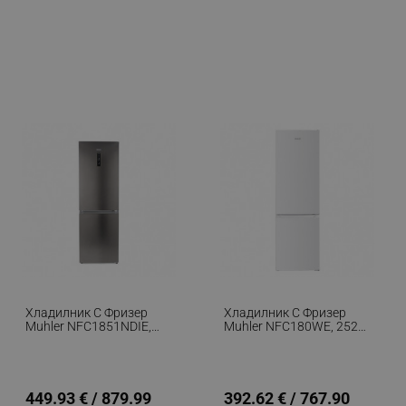
Хладилник С Фризер
Хладилник С Фризер
Muhler NFC1851NDIE,
Muhler NFC180WE, 252
290 Л, Клас Е, No Frost,
Л, Клас Е, No Frost,
Реверсивна Врата,
Реверсивна Врата,
Дисплей, R600a, Тъмен
R600a, Бял
Инокс
449.93 € / 879.99
392.62 € / 767.90