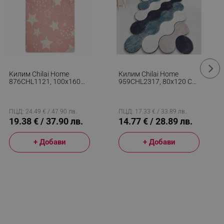
Kилим Chilai Home
Килим Chilai Home
876CHL1121, 100x160
959CHL2317, 80х120 См,
См, Aнтибактериални
Полиестер, 10 Мм,
Кадифени Нишки, Розов
Многоцветен
ПЦД: 24.49 € / 47.90 лв.
ПЦД: 17.33 € / 33.89 лв.
19.38 € / 37.90 лв.
14.77 € / 28.89 лв.
+ Добави
+ Добави