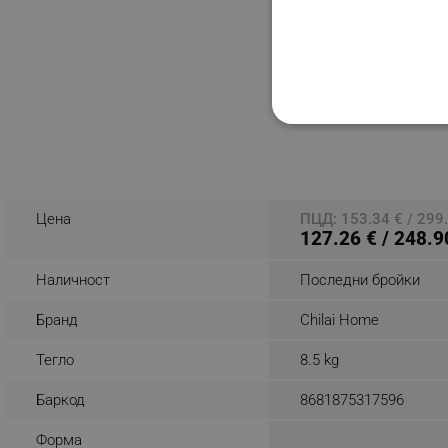
Kилим Chilai Home
864RBY1019, 150x233
Полипропиленови ни
Многоцветен
СТРОГО НЕОБХО
Разглеждате този пр
НЕКЛАСИФИЦИР
Цена
ПЦД: 153.34 € / 299.
127.26 € / 248.9
Строго н
Наличност
Последни бройки
Строго необходимите биск
акаунта. Уебсайтът не мо
Бранд
Chilai Home
Име
Тегло
8.5 kg
click_code_ps
Баркод
8681875317596
_nzm_nosubscribe_92166-
Форма
_nzm_idnl_92166-7699