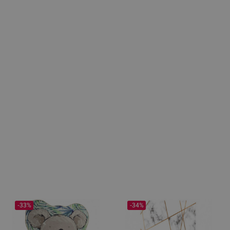
-33%
-34%