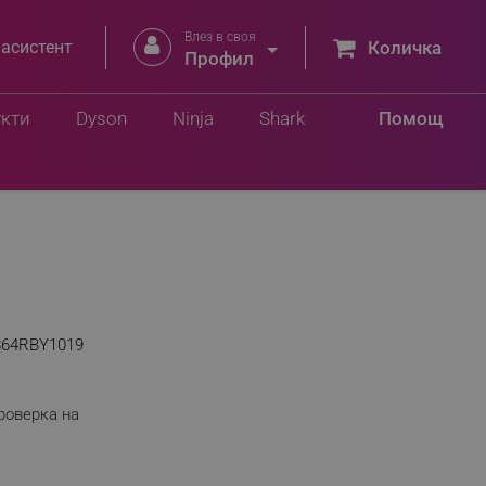
Влез в своя


 асистент
Количка
Профил
укти
Dyson
Ninja
Shark
Помощ
864RBY1019
роверка на