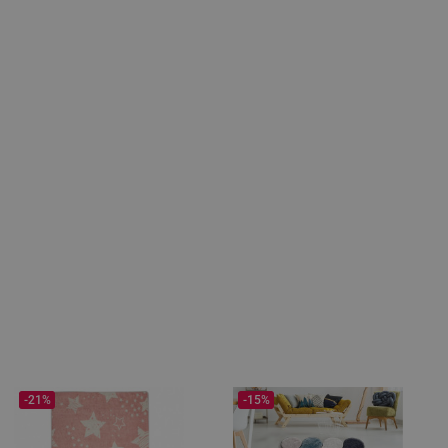
-21%
-15%