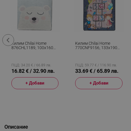
Kилим Chilai Home
Kилим Chilai Home
876CHL1189, 100x160
770CNF9156, 133x190
См, Aнтибактериални
См, Aнтибактериални
Кадифени Нишки,
Нишки От Полиамид,
Полиестер, Бял
Сив
ПЦД: 34.20 € / 66.89 лв.
ПЦД: 59.77 € / 116.90 лв.
16.82 € / 32.90 лв.
33.69 € / 65.89 лв.
+ Добави
+ Добави
Описание