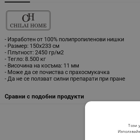
- Изработен от 100% полипропиленови нишки
- Размер: 150x233 см
- Плътност: 2450 гр/м2
- Тегло: 8.500 кг
- Височина на косъма: 11 мм
- Може да се почиства с прахосмукачка
- Да не се ползват силни препарати при пране
Сравни с подобни продукти
Този 
Използвайк