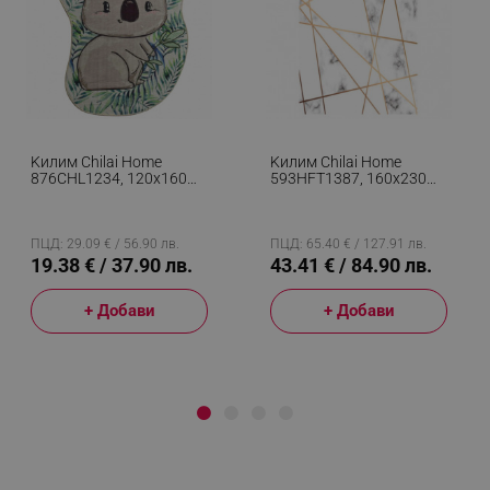
Kилим Chilai Home
Kилим Chilai Home
876CHL1234, 120x160
593HFT1387, 160x230
См, Aнтибактериални
См, Полиестер, Бял
Кадифени Нишки, Сив/
Зелен
ПЦД: 29.09 € / 56.90 лв.
ПЦД: 65.40 € / 127.91 лв.
19.38 € / 37.90 лв.
43.41 € / 84.90 лв.
+ Добави
+ Добави