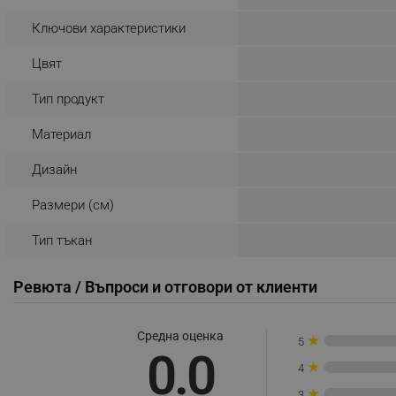
_nzm_noid_92166-7699
Ключови характеристики
_nzm_id_92166-7699
Цвят
_sgf_user_id
Тип продукт
_sgf_session_id
Материал
_sgf_push_permission_as
Дизайн
_sgf_test_mode
Размери (см)
_sgf_tracking
Тип тъкан
_sgf_delayed_actions,
Ревюта / Въпроси и отговори от клиенти
_sgf_delayed_campaigns
Средна оценка
★
_sgf_npq
5
0.0
★
4
_sgf_clicked_banners
★
3