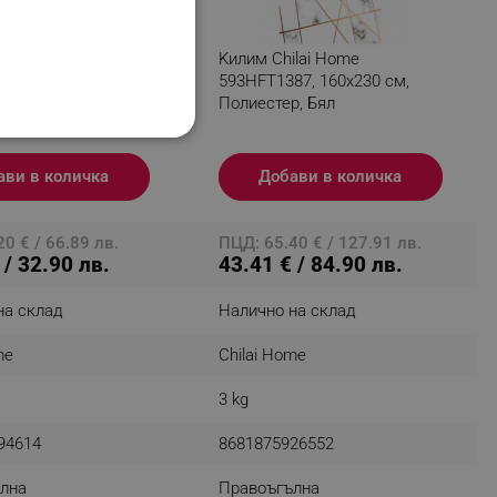
lai Home
Kилим Chilai Home
89, 100x160 см,
593HFT1387, 160x230 см,
ериални кадифени
Полиестер, Бял
лиестер, Бял
НАЛНОСТ
ави в количка
Добави в количка
0 € / 66.89 лв.
ПЦД: 65.40 € / 127.91 лв.
 / 32.90 лв.
43.41 € / 84.90 лв.
ифицирани
на склад
Налично на склад
изане и управление на
me
Chilai Home
3 kg
94614
8681875926552
лна
Правоъгълна