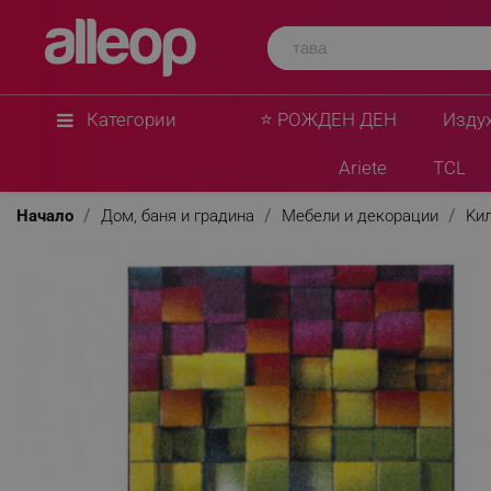
Категории
⭐ РОЖДЕН ДЕН
Изду
Ariete
TCL
Начало
Дом, баня и градина
Мебели и декорации
Kи