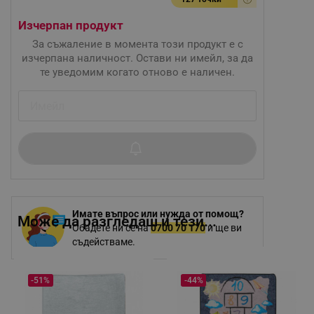
Изчерпан продукт
За съжаление в момента този продукт е с
изчерпана наличност. Остави ни имейл, за да
те уведомим когато отново е наличен.
Имате въпрос или нужда от помощ?
Може да разгледаш и тези...
Обадете ни се на
0700 70 170
и ще ви
съдействаме.
-51%
-44%