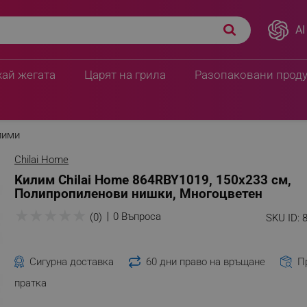
AI
хай жегата
Царят на грила
Разопаковани прод
лими
Chilai Home
Kилим Chilai Home 864RBY1019, 150x233 см,
Полипропиленови нишки, Многоцветен
★
★
★
★
★
0 Въпроса
(0)
SKU ID:
Сигурна доставка
60 дни право на връщане
П
пратка