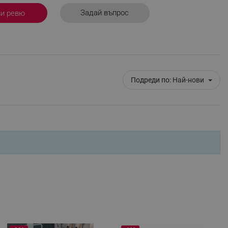
r events which is cancelled
Задай въпрос
ви ревю
ent to Segmentify servers
 visitor installed
 visitor’s data including
rship status and
Подреди по:
Най-нови