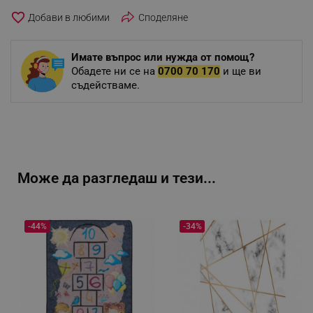
favorite_border
Споделяне
Имате въпрос или нужда от помощ?
Обадете ни се на
0700 70 170
и ще ви
съдействаме.
Може да разгледаш и тези...
-44%
-34%