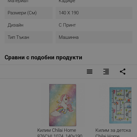
Материал
Кадифе
Размери (см)
140 X 190
Дизайн
С Принт
Тип Тъкан
Машинна
Сравни с подобни продукти
reorder
format_align_right
share
Kилим Chilai Home
Килим за детска с
876CHL1074, 140x190
Chilai Home