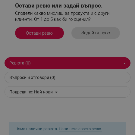
Google Privacy Policy
Остави ревю или задай въпрос.
Сподели какво мислиш за продукта и с други
клиенти. От 1 до 5 как би го оценил?
_sgf_test_mode
.alleop.bg
Задай въпрос
Остави ревю
_sgf_tracking
.alleop.bg
Ревюта (0)
Въпроси и отговори (0)
Подреди по:
Най-нови
_sgf_delayed_actions,
.alleop.bg
_sgf_delayed_campaigns
.alleop.bg
Няма налични ревюта.
Напишете своето ревю.