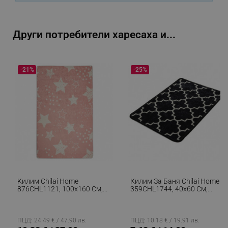
_sgf_npq
.alleop.bg
Други потребители харесаха и...
-21%
-25%
_sgf_clicked_banners
.alleop.bg
_sgf_rq
.alleop.bg
Kилим Chilai Home
Килим За Баня Chilai Home
876CHL1121, 100x160 См,
359CHL1744, 40х60 См,
Aнтибактериални
100% Антиалергични Нишки
segmentifyExtension
.alleop.bg
Кадифени Нишки, Розов
От Полиамид, Черен
ПЦД: 24.49 € / 47.90 лв.
ПЦД: 10.18 € / 19.91 лв.