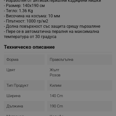
- Изработен от антибактериални кадифени нишки
- Размер: 140x190 см
- Тегло: 1.36 Kg
- Височина на косъма: 10 мм
- Плътност: 1000 гр/м2
- Долна повърхност със защита срещу пързаляне
- Пере се в автоматична пералня на максимална
температура от 30 градуса
Техническо описание
Форма
Правоъгълна
Цвят
Жълт
Розов
Тип Продукт
Килим
Ширина
140 Cm
Дължина
190 Cm