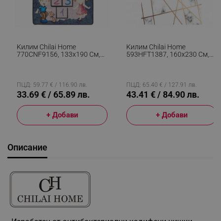
Kилим Chilai Home
Kилим Chilai Home
770CNF9156, 133x190 См,
593HFT1387, 160x230 См,
Aнтибактериални Нишки От
Полиестер, Бял
Полиамид, Сив
ПЦД: 59.77 € / 116.90 лв.
ПЦД: 65.40 € / 127.91 лв.
33.69 € / 65.89 лв.
43.41 € / 84.90 лв.
+ Добави
+ Добави
Описание