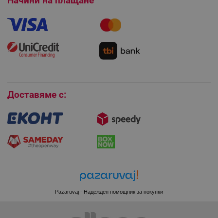
Начини на плащане
Как да направя поръчка?
Гаранция и сервиз
Как да използвам промокод?
Монтаж на климатици
Как да се абонирам за имейл бюлетина?
LaVisitorId_YWxsZW9wLmxhZGVzay5jb20v
.alleop.bg
Условия за връщане
LaSID
Quality Unit LLC
Покупки на изплащане
www.alleop.bg
Бисквитки
Доставяме с:
PHPSESSID
PHP.net
editor.alleop.bg
Pazaruvaj - Надежден помощник за покупки