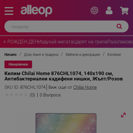
⭐ РОЖДЕН ДЕН
Издухай жегата
Царят на грила
Разопакова
Начало
Дом, баня и градина
Мебели и декорации
Kилими
Неналичен
Kилим Chilai Home 876CHL1074, 140x190 см,
Aнтибактериални кадифени нишки, Жълт/Розов
SKU ID:
876CHL1074
Виж още от
Chilai Home
★
★
★
★
★
(0)
0 Въпроса