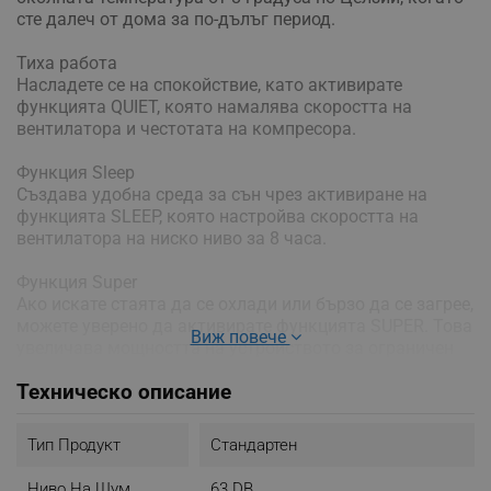
сте далеч от дома за по-дълъг период.
Тиха работа
Насладете се на спокойствие, като активирате
функцията QUIET, която намалява скоростта на
вентилатора и честотата на компресора.
Функция Sleep
Създава удобна среда за сън чрез активиране на
функцията SLEEP, която настройва скоростта на
вентилатора на ниско ниво за 8 часа.
Функция Super
Ако искате стаята да се охлади или бързо да се загрее,
можете уверено да активирате функцията SUPER. Това
Виж повече
увеличава мощността на устройството за ограничен
период от време.
Техническо описание
Таймер
Максимална гъвкавост. Можете да настроите
Тип Продукт
Стандартен
устройството да се включва / изключва по всяко
време в рамките на 24 часа.
Ниво На Шум
63 DB