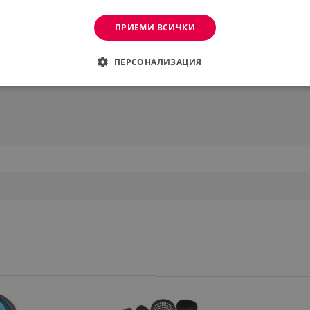
ПРИЕМИ ВСИЧКИ
ПЕРСОНАЛИЗАЦИЯ
ДИМО
ЕФЕКТИВНОСТ
ТАРГЕТИРАНЕ
ФУНКЦИО
АНИ
еобходимо
Ефективност
Таргетиране
Функционалност
Неклас
витки позволяват основната функционалност на уебсайта, като потребителско вл
же да се използва правилно без строго необходими бисквитки.
Provider /
Валиден
Описание
Домейн
до
.alleop.bg
1 месец
Profitshare
7699
.alleop.bg
1 месец
newsman
.alleop.bg
1 месец
Newsman