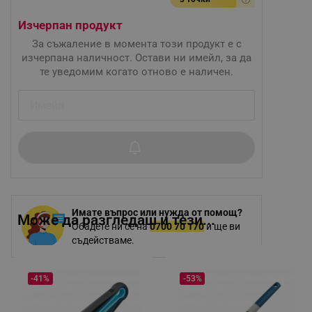
Изчерпан продукт
За съжаление в момента този продукт е с
изчерпана наличност. Остави ни имейл, за да
те уведомим когато отново е наличен.
Имате въпрос или нужда от помощ?
Може да разгледаш и тези...
Обадете ни се на
0700 70 170
и ще ви
съдействаме.
-41%
-53%