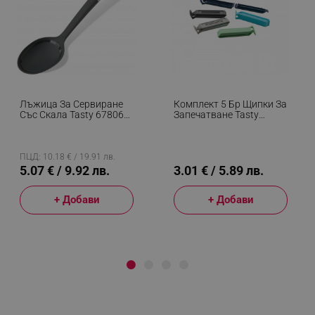
Лъжица За Сервиране
Комплект 5 Бр Щипки За
Със Скала Tasty 678062,
Запечатване Tasty
Мека Дръжка, 34 См,
678437, Пластмаса,
Пластмаса, Син
Многоцветен
ПЦД: 10.18 € / 19.91 лв.
5.07 € / 9.92 лв.
3.01 € / 5.89 лв.
+ Добави
+ Добави