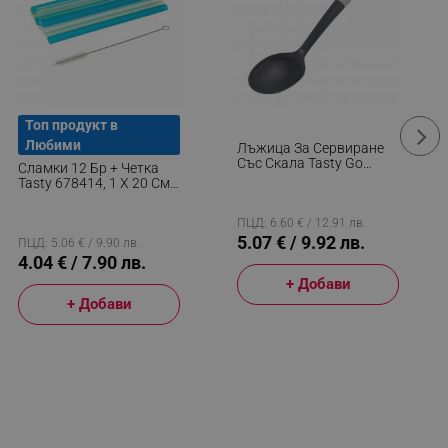
Топ продукт в
Любими
Лъжица За Сервиране
Със Скала Tasty Go
Сламки 12 Бр + Четка
Green 678096, Мека
Tasty 678414, 1 X 20 См,
Дръжка, 34 См,
Пластмаса,
Пластмаса, Зелен
Многоцветен
ПЦД: 6.60 € / 12.91 лв.
5.07 € / 9.92 лв.
ПЦД: 5.06 € / 9.90 лв.
4.04 € / 7.90 лв.
+ Добави
+ Добави