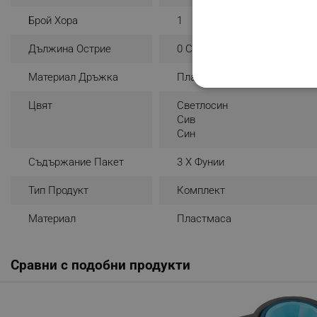
Брой Хора
1
Дължина Острие
0 Cm
Материал Дръжка
Пластмаса
СТРОГО НЕОБХО
Цвят
Светлосин
Сив
НЕКЛАСИФИЦИР
Син
Съдържание Пакет
3 X Фунии
Строго н
Тип Продукт
Комплект
Строго необходимите биск
Материал
Пластмаса
акаунта. Уебсайтът не мо
Име
Сравни с подобни продукти
click_code_ps
_nzm_nosubscribe_92166-
_nzm_idnl_92166-7699