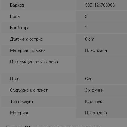
Баркод
5051126783983
_sgf_rq
Брой
3
segmentifyExtension
Брой хора
1
sgfUserUpdateData
Дължина острие
0 cm
Материал дръжка
Пластмаса
rlv_h_fbp
rlv_
Инструкции за употреба
rlv_mode
rlv_p
Цвят
Сив
rlv_g
Съдържание пакет
3 x фунии
rlv_s
rlv_iv
Тип продукт
Комплект
rlv_e_pt
Материал
Пластмаса
rlv_e
rlv_h_profile