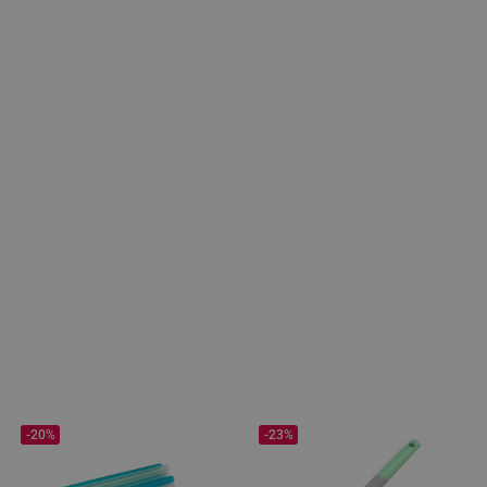
-20%
-23%