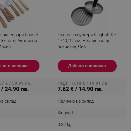
fying visitors. The lifetime
и аксесоари Kassel
Преса за бургери Kinghoff KH
ifying visitor sessions
 5 части, Акациеви
1740, 12 см, Незалепващо
itor is asked for web push
Инокс
покритие, Сив
tor is a test user and can
ави в количка
Добави в количка
tor disabled tracking,
y related cookies and local
7 € / 59.99 лв.
ПЦД: 10.18 € / 19.91 лв.
aign specific data for
 / 24.90 лв.
7.62 € / 14.90 лв.
aign specific data for
на склад
Налично на склад
Kinghoff
r events stored to be sent
0.32 kg
ferent banners clicked by the