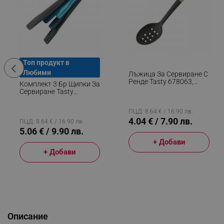
Топ продукт в
Любими
Лъжица За Сервиране С
Ренде Tasty 678063,
Комплект 3 Бр Щипки За
Мека Дръжка, 34 См,
Сервиране Tasty
Пластмаса, Син
678389, 3 Размера,
Пластмаса,
ПЦД: 8.64 € / 16.90 лв.
Многоцветен
4.04 € / 7.90 лв.
ПЦД: 8.64 € / 16.90 лв.
5.06 € / 9.90 лв.
+ Добави
+ Добави
Описание