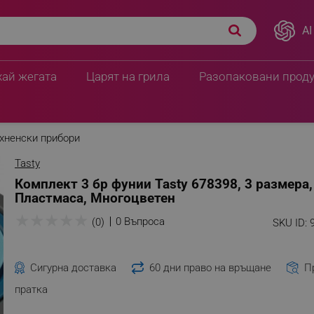
AI
хай жегата
Царят на грила
Разопаковани прод
хненски прибори
Tasty
Комплект 3 бр фунии Tasty 678398, 3 размера,
Пластмаса, Многоцветен
★
★
★
★
★
0 Въпроса
(0)
SKU ID:
Сигурна доставка
60 дни право на връщане
П
пратка