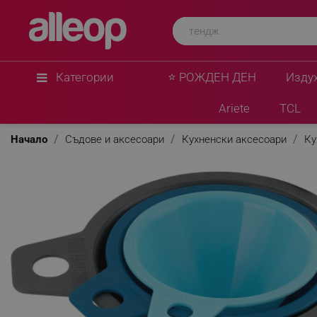
Категории
⭐ РОЖДЕН ДЕН
Изду
Ariete
TCL
Начало
Съдове и аксесоари
Кухненски аксесоари
Ку