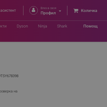
Влез в своя


 асистент
Количка
Профил
укти
Dyson
Ninja
Shark
Помощ
9TSY678398
роверка на