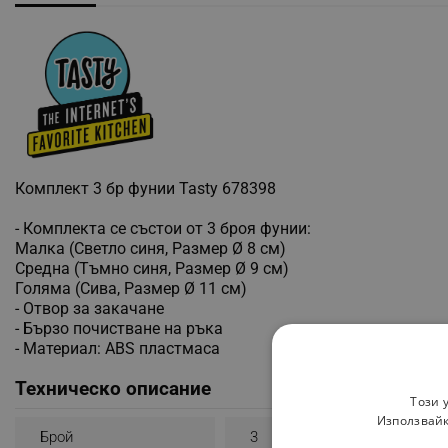
Комплект 3 бр фунии Tasty 678398
- Комплекта се състои от 3 броя фунии:
Малка (Светло синя, Размер Ø 8 см)
Средна (Тъмно синя, Размер Ø 9 см)
Голяма (Сива, Размер Ø 11 см)
- Отвор за закачане
- Бързо почистване на ръка
- Материал: ABS пластмаса
Техническо описание
Този 
Използвайк
Брой
3