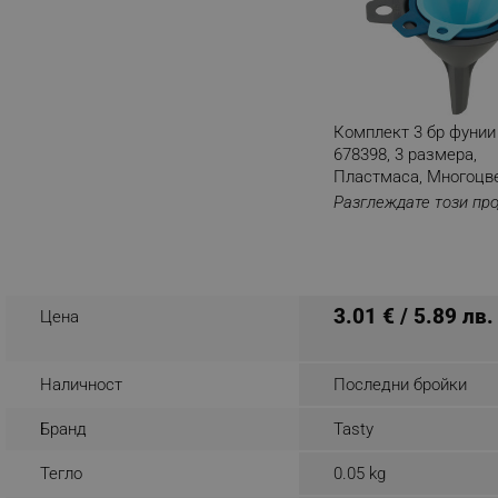
_nzm_noid_92166-7699
_nzm_id_92166-7699
_sgf_user_id
Комплект 3 бр фунии
_sgf_session_id
678398, 3 размера,
_sgf_push_permission_as
Пластмаса, Многоцв
Разглеждате този пр
_sgf_test_mode
_sgf_tracking
3.01 € / 5.89 лв.
Цена
_sgf_delayed_actions,
_sgf_delayed_campaigns
Наличност
Последни бройки
Бранд
Tasty
_sgf_npq
Тегло
0.05 kg
_sgf_clicked_banners