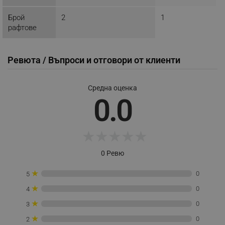
_nzm_id_92166-7699
.alleop.bg
Брой
2
1
_sgf_user_id
.alleop.bg
рафтове
Ревюта / Въпроси и отговори от клиенти
_sgf_session_id
.alleop.bg
Средна оценка
0.0
_sgf_push_permission_asked
.alleop.bg
Google Privacy Policy
★
★
★
★
★
0 Ревю
_sgf_test_mode
.alleop.bg
★
0
5
★
0
4
★
0
3
_sgf_tracking
.alleop.bg
★
0
2