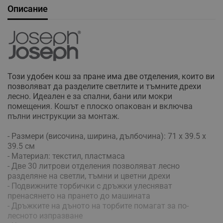
Описание
Този удобен кош за пране има две отделения, които ви
позволяват да разделите светлите и тъмните дрехи
лесно. Идеален е за спални, бани или мокри
помещения. Кошът е плоско опакован и включва
пълни инструкции за монтаж.
- Размери (височина, ширина, дълбочина): 71 х 39.5 х
39.5 см
- Материал: текстил, пластмаса
- Две 30 литрови отделения позволяват лесно
разделяне на светли, тъмни и цветни дрехи
- Подвижните торбички с дръжки улесняват
пренасянето на прането до машината
- Дръжките на дъното на торбите помагат за по-
лесното изпразване