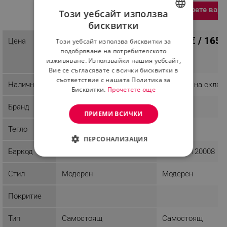
Изберете вари
Разглеждате този
Този уебсайт използва
продукт
бисквитки
BULGARIAN
84.83 € / 165.
Цена
ПЦД: 95.05 € / 185.90
Този уебсайт използва бисквитки за
ROMANIAN
86.87 € /
лв.
подобряване на потребителското
лв.
169.90 лв.
изживяване. Използвайки нашия уебсайт,
Вие се съгласявате с всички бисквитки в
съответствие с нашата Политика за
Наличност
Последни бройки
Налично на склад
Бисквитки.
Прочетете още
Бранд
Joseph Joseph
Brabantia
ПРИЕМИ ВСИЧКИ
Тегло
2.05 kg
3.37 kg
ПЕРСОНАЛИЗАЦИЯ
Баркод
5028420006841
8710755120008
СТРОГО НЕОБХОДИМО
Стил
Модерен
Модерен
ЕФЕКТИВНОСТ
Покритие
ТАРГЕТИРАНЕ
Тип
Самостоящ
Самостоящ
ФУНКЦИОНАЛНОСТ