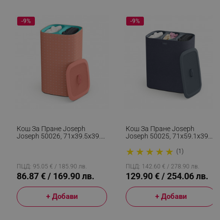
-9%
-9%
Кош За Пране Joseph
Кош За Пране Joseph
Joseph 50026, 71х39.5х39.5
Joseph 50025, 71х59.1х39.5
См, 60 Л, Дръжки За
См, 90 Л, Три Разделения,
★
★
★
★
★
Пренасяне, 2 Разделения,
Дръжки За Носене И
(1)
Корал
Изпразване, Черен
ПЦД: 95.05 € / 185.90 лв.
ПЦД: 142.60 € / 278.90 лв.
86.87 € / 169.90 лв.
129.90 € / 254.06 лв.
+ Добави
+ Добави