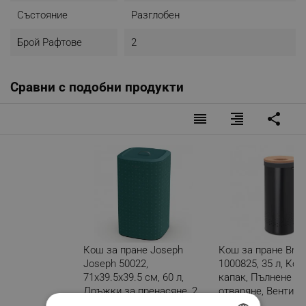
Състояние
Разглобен
Брой Рафтове
2
Сравни с подобни продукти
reorder
format_align_right
share
Кош за пране Joseph
Кош за пране Brab
Joseph 50022,
1000825, 35 л, Кор
71х39.5х39.5 см, 60 л,
капак, Пълнене бе
Дръжки за пренасяне, 2
отваряне, Вентил
разделения, Зелен
отвори, Черен