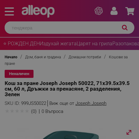
⭐ РОЖДЕН ДЕН
Издухай жегата
Царят на грила
Разопакова
Начало
Дом, баня и градина
Домашни потреби
Кошове за
пране
Неналичен
Кош за пране Joseph Joseph 50022, 71х39.5х39.5
см, 60 л, Дръжки за пренасяне, 2 разделения,
Зелен
SKU ID:
999JS50022
Виж още от
Joseph Joseph
★
★
★
★
★
(0)
0 Въпроса