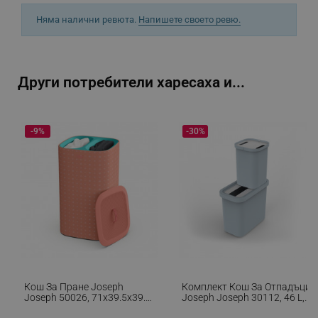
Няма налични ревюта.
Напишете своето ревю.
_sgf_rq
.alleop.bg
Други потребители харесаха и...
-9%
-30%
segmentifyExtension
.alleop.bg
sgfUserUpdateData
.alleop.bg
Кош За Пране Joseph
Комплект Кош За Отпадъци
Joseph 50026, 71х39.5х39.5
Joseph Joseph 30112, 46 L, 2
rlv_h_fbp
.alleop.bg
См, 60 Л, Дръжки За
Отделения, Светлосин