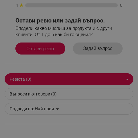
★
0
1
Остави ревю или задай въпрос.
Сподели какво мислиш за продукта и с други
_sgf_delayed_actions,
.alleop.bg
клиенти. От 1 до 5 как би го оценил?
Задай въпрос
Остави ревю
_sgf_delayed_campaigns
.alleop.bg
Ревюта (0)
_sgf_npq
.alleop.bg
Въпроси и отговори (0)
Подреди по:
Най-нови
_sgf_clicked_banners
.alleop.bg