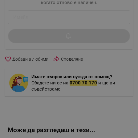
когато отново е наличен.
favorite_border
Споделяне
Имате въпрос или нужда от помощ?
Обадете ни се на
0700 70 170
и ще ви
съдействаме.
Може да разгледаш и тези...