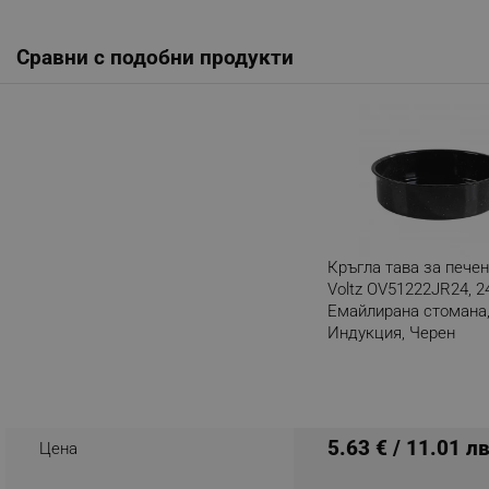
_nzm_noid_92166-7699
Сравни с подобни продукти
_nzm_id_92166-7699
_sgf_user_id
_sgf_session_id
_sgf_push_permission_as
_sgf_test_mode
_sgf_tracking
Кръгла тава за печене
Voltz OV51222JR24, 2
Емайлирана стомана
_sgf_delayed_actions,
Индукция, Черен
Разглеждате този пр
_sgf_delayed_campaigns
_sgf_npq
5.63 € / 11.01 лв
Цена
_sgf_clicked_banners