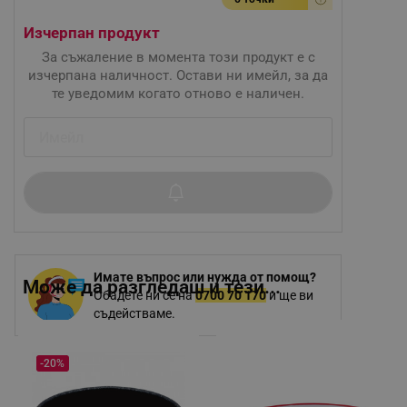
Изчерпан продукт
За съжаление в момента този продукт е с
изчерпана наличност. Остави ни имейл, за да
те уведомим когато отново е наличен.
Имате въпрос или нужда от помощ?
Може да разгледаш и тези...
Обадете ни се на
0700 70 170
и ще ви
съдействаме.
-20%