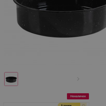
Неналичен
5 точки