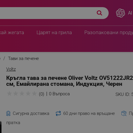
AI
хай жегата
Царят на грила
Разопаковани прод
е
Тави за печене
Voltz
Кръгла тава за печене Oliver Voltz OV51222JR2
см, Емайлирана стомана, Индукция, Черен
★
★
★
★
★
0 Въпроса
(0)
SKU ID:
Сигурна доставка
60 дни право на връщане
П
пратка