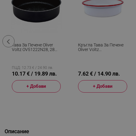
Тава За Печене Oliver
Кръгла Тава За Печене
Voltz OV51222N28, 28
Oliver Voltz
См, Мраморно
OV51222KR24, 24х6 См,
Покритие, Кръгла,
Емайлирана Стомана,
Черен
Индукция, Бял/червен
ПЦД: 12.73 € / 24.90 лв.
10.17 € / 19.89 лв.
7.62 € / 14.90 лв.
+ Добави
+ Добави
Описание