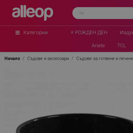
Категории
⭐ РОЖДЕН ДЕН
Изду
Ariete
TCL
Начало
Съдове и аксесоари
Съдове за готвене и печен