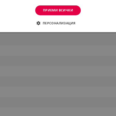
 Машина
ПРИЕМИ ВСИЧКИ
ПЕРСОНАЛИЗАЦИЯ
ДИМО
ЕФЕКТИВНОСТ
ТАРГЕТИРАНЕ
ФУНКЦИО
АНИ
еобходимо
Ефективност
Таргетиране
Функционалност
Неклас
витки позволяват основната функционалност на уебсайта, като потребителско вл
же да се използва правилно без строго необходими бисквитки.
Provider /
Валиден
Описание
Домейн
до
.alleop.bg
1 месец
Profitshare
7699
.alleop.bg
1 месец
newsman
.alleop.bg
1 месец
Newsman