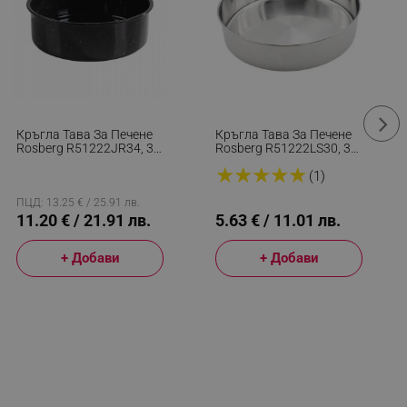
Кръгла Тава За Печене
Кръгла Тава За Печене
Rosberg R51222JR34, 34
Rosberg R51222LS30, 30
См, Емайлирана, Черен
См, Неръждаема
★
★
★
★
★
Стомана
(1)
ПЦД: 13.25 € / 25.91 лв.
11.20 € / 21.91 лв.
5.63 € / 11.01 лв.
+ Добави
+ Добави