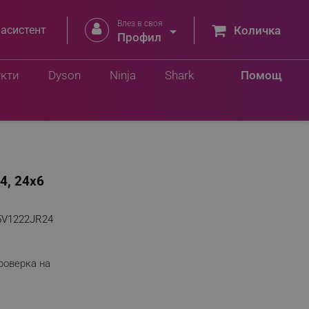
Влез в своя


 асистент
Количка
Профил
укти
Dyson
Ninja
Shark
Помощ
4, 24х6
5V1222JR24
роверка на