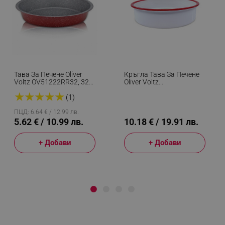
Тава За Печене Oliver
Кръгла Тава За Печене
Voltz OV51222RR32, 32
Oliver Voltz
См, Мраморно
OV51222KR30, 30х8 См,
★
★
★
★
★
Покритие, Червен
Емайлирана Стомана,
(1)
Индукция, Бял/червен
ПЦД: 6.64 € / 12.99 лв.
5.62 € / 10.99 лв.
10.18 € / 19.91 лв.
+ Добави
+ Добави