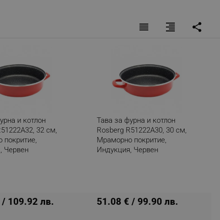
reorder
format_align_right
share
fying visitors. The lifetime
ifying visitor sessions
itor is asked for web push
tor is a test user and can
tor disabled tracking,
урна и котлон
Тава за фурна и котлон
y related cookies and local
51222A32, 32 см,
Rosberg R51222A30, 30 см,
 покритие,
Мраморно покритие,
aign specific data for
, Червен
Индукция, Червен
aign specific data for
r events stored to be sent
 / 109.92 лв.
51.08 € / 99.90 лв.
ferent banners clicked by the