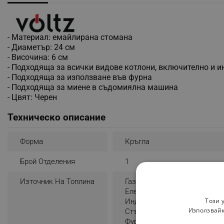
- Материал: емайлирана стомана
- Диаметър: 24 см
- Височина: 6 см
- Подходяща за всички видове котлони, включително и 
- Подходяща за използване във фурна
- Подходяща за миене в съдомиялна машина
- Цвят: Черен
Техническо описание
Форма
Кръгла
Брой Отделения
1
Източник На Топлина
Газ
Електрически
Този 
Индукция
Използвайк
Стъклокерамика
Фурна