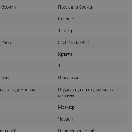
 бройки
Последни бройки
r events which is cancelled
ent to Segmentify servers
Rosberg
 visitor installed
1.15 kg
 visitor’s data including
rship status and
02965
3800235302958
Кръгла
1
ески
Индукция
а за съдомиялна
Подходяща за съдомиялна
машина
Мрамор
Червен
ащ слой
Незалепващ слой