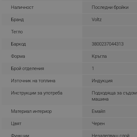
Наличност
Последни бройки
_sgf_rq
Бранд
Voltz
segmentifyExtension
Тегло
sgfUserUpdateData
Баркод
3800237044313
rlv_h_fbp
Форма
Кръгла
rlv_
Брой отделения
1
rlv_mode
Източник на топлина
Индукция
rlv_p
rlv_g
Инструкции за употреба
Подходяща за съдом
машина
rlv_s
rlv_iv
Материал интериор
Емайл
rlv_e_pt
Цвят
Черен
rlv_e
rlv_h_profile
Функции
Незалепващ слой