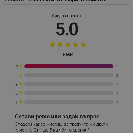
_nzm_noid_92166-7699
.alleop.bg
_nzm_id_92166-7699
.alleop.bg
Средна оценка
_sgf_user_id
.alleop.bg
5.0
★
★
★
★
★
_sgf_session_id
.alleop.bg
1 Ревю
★
1
5
_sgf_push_permission_asked
.alleop.bg
★
0
4
Google Privacy Policy
★
0
3
★
0
2
_sgf_test_mode
.alleop.bg
★
0
1
Остави ревю или задай въпрос.
Сподели какво мислиш за продукта и с други
_sgf_tracking
.alleop.bg
клиенти. От 1 до 5 как би го оценил?