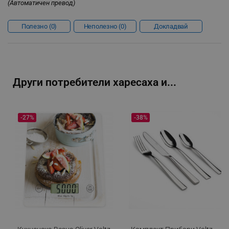
(Автоматичен превод)
Полезно
0
Неполезно
0
Докладвай
_sgf_rq
.alleop.bg
Други потребители харесаха и...
segmentifyExtension
.alleop.bg
-27%
-38%
sgfUserUpdateData
.alleop.bg
rlv_h_fbp
.alleop.bg