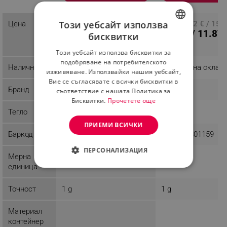
Този уебсайт използва
Цена
ПЦД: 11.20 € / 21.91
ПЦД: 8.12 € / 15.8
8.13 € / 15.90
6.07 € / 11.87 
лв.
бисквитки
BULGARIAN
лв.
Този уебсайт използва бисквитки за
ROMANIAN
подобряване на потребителското
Наличност
Налично на склад
Налично на склад
изживяване. Използвайки нашия уебсайт,
Вие се съгласявате с всички бисквитки в
Бранд
Voltz
Rosberg
съответствие с нашата Политика за
Бисквитки.
Прочетете още
Тегло
0.47 kg
0.42 kg
ПРИЕМИ ВСИЧКИ
Баркод
3800235308950
3800235301159
ПЕРСОНАЛИЗАЦИЯ
Мерна
Грам - g
Грам - g
единица
СТРОГО НЕОБХОДИМО
Точност
1 g
1 g
ЕФЕКТИВНОСТ
ТАРГЕТИРАНЕ
Материал
контейнер