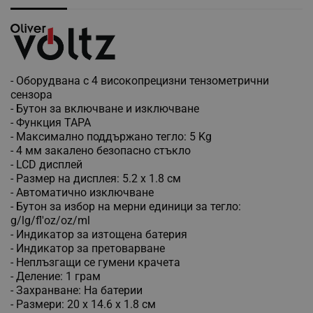
- Оборудвана с 4 високопрецизни тензометрични
сензора
- Бутон за включване и изключване
- Функция ТАРА
- Максимално поддържано тегло: 5 Kg
- 4 мм закалено безопасно стъкло
- LCD дисплей
- Размер на дисплея: 5.2 х 1.8 см
- Автоматично изключване
- Бутон за избор на мерни единици за тегло:
g/lg/fl'oz/oz/ml
- Индикатор за изтощена батерия
- Индикатор за претоварване
- Неплъзгащи се гумени крачета
- Деление: 1 грам
- Захранване: На батерии
- Размери: 20 х 14.6 х 1.8 см