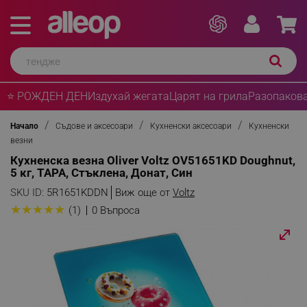
⭐ РОЖДЕН ДЕН
Издухай жегата
Царят на грила
Разопакова
Начало
Съдове и аксесоари
Кухненски аксесоари
Кухненски
везни
Кухненска везна Oliver Voltz OV51651KD Doughnut,
5 кг, ТАРА, Стъклена, Донат, Син
SKU ID:
5R1651KDDN
Виж още от
Voltz
★
★
★
★
★
(1)
0 Въпроса