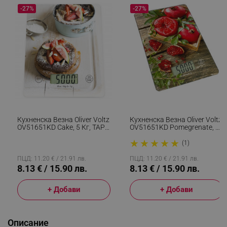
-27%
-27%
Кухненска Везна Oliver Voltz
Кухненска Везна Oliver Voltz
OV51651KD Cake, 5 Кг, ТАРА,
OV51651KD Pomegrenate, 5
Стъклена, Кекс,
Кг, ТАРА, Стъклена, Нар,
★
★
★
★
★
Многоцветен
Многоцветен
(1)
ПЦД: 11.20 € / 21.91 лв.
ПЦД: 11.20 € / 21.91 лв.
8.13 € / 15.90 лв.
8.13 € / 15.90 лв.
+ Добави
+ Добави
Описание