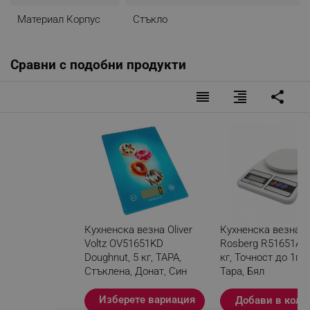
Материал Корпус
Стъкло
Сравни с подобни продукти
reorder
format_align_right
share
Кухненска везна Oliver
Кухненска везна
Voltz OV51651KD
Rosberg R51651A, 
Doughnut, 5 кг, ТАРА,
кг, Точност до 1гр,
Стъклена, Донат, Син
Тара, Бял
Разглеждате този
Изберете вариация
Добави в коли
продукт