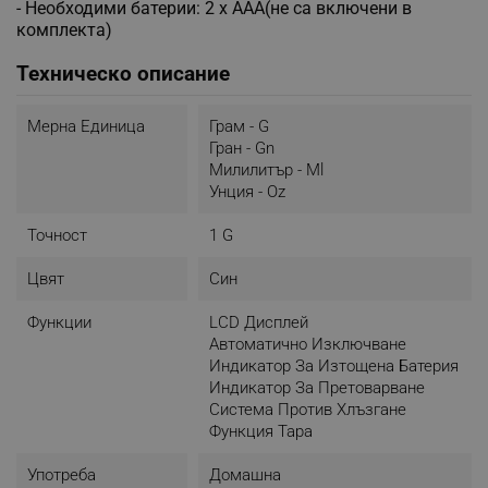
- Необходими батерии: 2 х ААА(не са включени в
комплекта)
Техническо описание
Мерна Единица
Грам - G
Гран - Gn
Милилитър - Ml
Унция - Oz
Точност
1 G
Цвят
Син
Функции
LCD Дисплей
Автоматично Изключване
Индикатор За Изтощена Батерия
Индикатор За Претоварване
Система Против Хлъзгане
Функция Тара
Употреба
Домашна