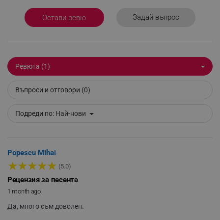
Задай въпрос
Остави ревю
_sgf_delayed_actions,
.alleop.bg
Ревюта (1)
Въпроси и отговори (0)
_sgf_delayed_campaigns
.alleop.bg
Подреди по:
Най-нови
Popescu Mihai
_sgf_npq
.alleop.bg
★
★
★
★
★
(5.0)
Рецензия за песента
1 month ago
Да, много съм доволен.
_sgf_clicked_banners
.alleop.bg