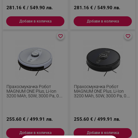
Разпознаване На Стаи, Бял
Разпознаване На Стаи,
281.16 € / 549.90 лв.
Черен
281.16 € / 549.90 лв.
Добави в количка
Добави в количка
favorite_border
favorite_border
favorite_border
favorite_border
Прахосмукачка Робот
Прахосмукачка Робот
MAGNUM ONE Plus, Li-Ion
MAGNUM ONE Plus, Li-Ion
3200 MAh, 50W, 3000 Pa, 0.6
3200 MAh, 50W, 3000 Pa, 0.6
L, Wi-Fi, Гласов Контрол,
L, Wi-Fi, Гласов Контрол,
График, HEPA,
График, HEPA,
Разпознаване На Стаи, Бял
Разпознаване На Стаи,
Черен
255.60 € / 499.91 лв.
255.60 € / 499.91 лв.
Добави в количка
Добави в количка