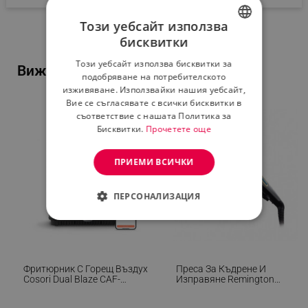
Този уебсайт използва
бисквитки
BULGARIAN
Този уебсайт използва бисквитки за
Виж и тези популярни продукти...
ROMANIAN
подобряване на потребителското
изживяване. Използвайки нашия уебсайт,
Вие се съгласявате с всички бисквитки в
съответствие с нашата Политика за
-46%
Бисквитки.
Прочетете още
ПРИЕМИ ВСИЧКИ
ПЕРСОНАЛИЗАЦИЯ
СТРОГО НЕОБХОДИМО
ЕФЕКТИВНОСТ
Фритюрник С Горещ Въздух
Преса За Къдрене И
ТАРГЕТИРАНЕ
Cosori Dual Blaze CAF-
Изправяне Remington
P681S, 1700 W, 6.4 Л, 12
S6500 Sleek And Curl,
Програми, 360 ThermoIQ,
Керамика, Загряване: 15
ФУНКЦИОНАЛНОСТ