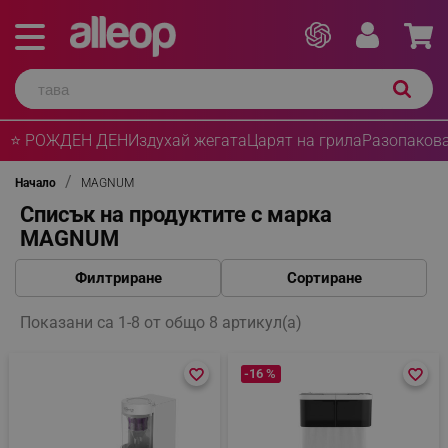
⭐ РОЖДЕН ДЕН
Издухай жегата
Царят на грила
Разопакова
Начало
MAGNUM
Списък на продуктите с марка
MAGNUM
Филтриране
Сортиране
Показани са 1-8 от общо 8 артикул(а)
favorite_border
favorite_border
-16 %
favorite_border
favorite_border