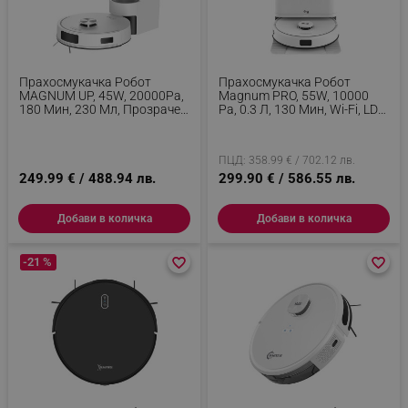
Прахосмукачка Робот
Прахосмукачка Робот
MAGNUM UP, 45W, 20000Pa,
Magnum PRO, 55W, 10000
180 Мин, 230 Мл, Прозрачен
Pa, 0.3 Л, 130 Мин, Wi-Fi, LDS,
Автоматичен Контейнер,
Гласови Известия,
SMART Сензори, Мокро/
Автоматична Станция За
Сухо, Бял
Вода И Самопочистване,
ПЦД: 358.99 € / 702.12 лв.
HEPA, Бял
249.99 € / 488.94 лв.
299.90 € / 586.55 лв.
Добави в количка
Добави в количка
-21 %
favorite_border
favorite_border
favorite_border
favorite_border