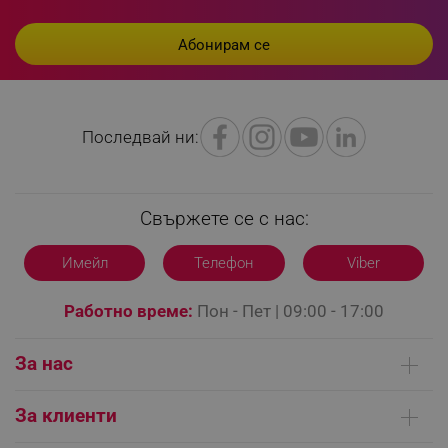
_nzm_id_92166-7699
.alleop.bg
_sgf_user_id
.alleop.bg
Последвай ни:
_sgf_session_id
.alleop.bg
Свържете се с нас:
_sgf_push_permission_asked
.alleop.bg
Имейл
Телефон
Viber
Google Privacy Policy
Работно време:
Пон - Пет | 09:00 - 17:00
_sgf_test_mode
.alleop.bg
За нас
Кои сме ние
За клиенти
_sgf_tracking
.alleop.bg
Контакти