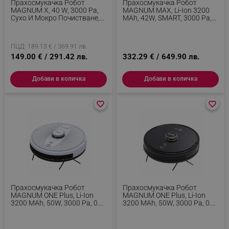
Прахосмукачка Робот
Прахосмукачка Робот
MAGNUM X, 40 W, 3000 Pa,
MAGNUM MAX, Li-Ion 3200
Сухо И Мокро Почистване,
MAh, 42W, SMART, 3000 Pa,
3-Степенна Филтрация, Wi-
0.24 L, Wi-Fi, Гласов Контрол,
Fi, Функция График, Черен
Сухо И Мокро Почистване,
График, HEPA,
ПЦД: 189.13 € / 369.91 лв.
Разпознаване На Стаи, Бял
149.00 € / 291.42 лв.
332.29 € / 649.90 лв.
Добави в количка
Добави в количка
favorite_border
favorite_border
favorite_border
favorite_border
Прахосмукачка Робот
Прахосмукачка Робот
MAGNUM ONE Plus, Li-Ion
MAGNUM ONE Plus, Li-Ion
3200 MAh, 50W, 3000 Pa, 0.6
3200 MAh, 50W, 3000 Pa, 0.6
L, Wi-Fi, Гласов Контрол,
L, Wi-Fi, Гласов Контрол,
Сухо/мокро Почистване,
Сухо/мокро Почистване,
График, HEPA,
График, HEPA,