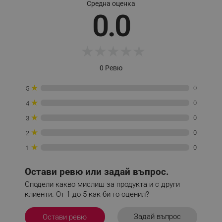
Средна оценка
_sgf_npq
.alleop.bg
ресни, рогозки и други
0.0
★
★
★
★
★
_sgf_clicked_banners
.alleop.bg
0 Ревю
★
0
5
_sgf_rq
.alleop.bg
★
0
4
★
0
3
★
0
2
★
0
1
Остави ревю или задай въпрос.
segmentifyExtension
.alleop.bg
Сподели какво мислиш за продукта и с други
клиенти. От 1 до 5 как би го оценил?
sgfUserUpdateData
.alleop.bg
Задай въпрос
Остави ревю