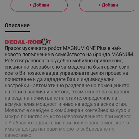
+ Добави
+ Добави
Описание
Прахосмукачката робот MAGNUM ONE Plus e най-
новото попълнение в семейството на бранда MAGNUM.
Роботът разполага с удобно мобилно приложение,
специално разработено за модела на български език,
което Ви позволява да управлявате целия процес на
почистване и да зададете Ваши индивидуални
настройки - автоматично разделяне на помещението
на стаи в различни цветове, възможност за задаване
на реда на почистване на стаите, определяне на
всмукателна мощност и ниво на вода за всяка стая.
Моделът е снабден с комбиниран контейнер за сухо и
мокро почистване, като нововъведението при модела
е Y-образното движение при почистване с моп, което
има за цел да направи мокрото забърсване по-
качествено.