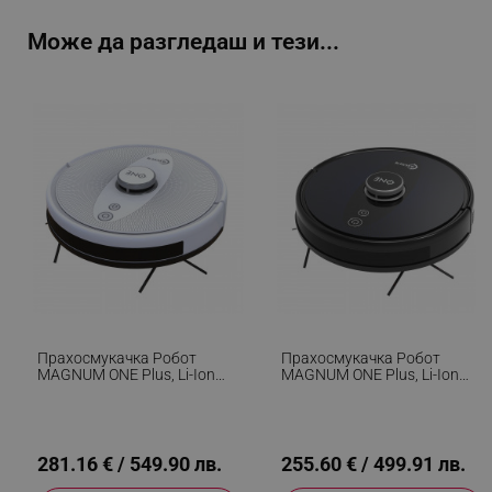
Може да разгледаш и тези...
Прахосмукачка Робот
Прахосмукачка Робот
MAGNUM ONE Plus, Li-Ion
MAGNUM ONE Plus, Li-Ion
3200 MAh, 50W, 3000 Pa, 0.6
3200 MAh, 50W, 3000 Pa, 0.6
L, Wi-Fi, Гласов Контрол,
L, Wi-Fi, Гласов Контрол,
Сухо/мокро Почистване,
График, HEPA,
График, HEPA,
Разпознаване На Стаи,
Разпознаване На Стаи, Бял
Черен
281.16 € / 549.90 лв.
255.60 € / 499.91 лв.