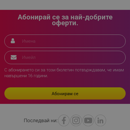
LaVisitorId_YWxsZW9wLmxhZGVzay5jb20v
.alleop.bg
Абонирай се за най-добрите
LaSID
Quality Unit LLC
оферти.
www.alleop.bg
PHPSESSID
PHP.net
editor.alleop.bg
С абонирането си за този бюлетин потвърждавам, че имам
навършени 16 години.
Последвай ни: