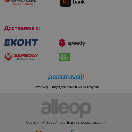
Покупки на изплащане
Бисквитки
Доставяме с:
PHPSESSID
PHP.net
www.alleop.bg
Pazaruvaj - Надежден помощник за покупки
Copyright © 2026 Alleop. Bcичĸи пpaвa зaпaзeни!