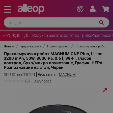
⭐ РОЖДЕН ДЕН
Издухай жегата
Царят на грила
Разопакова
Начало
Уреди за дома
Прахосмукачки
Прахосмукачки робот
Прахосмукачка робот MAGNUM ONE Plus, Li-ion
3200 mAh, 50W, 3000 Pa, 0.6 l, Wi-Fi, Гласов
контрол, Сухо/мокро почистване, График, HEPA,
Разпознаване на стаи, Черен
SKU ID:
ded110251
Виж още от
MAGNUM
★
★
★
★
★
(0)
0 Въпроса