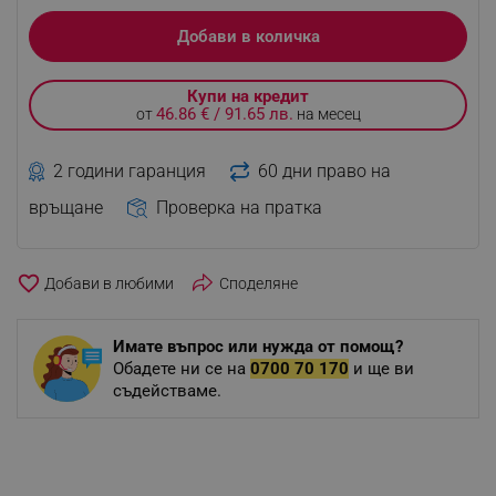
Добави в количка
Купи на кредит
46.86 € / 91.65 лв.
от
на месец
2 години гаранция
60 дни право на
връщане
Проверка на пратка
favorite_border
Споделяне
Имате въпрос или нужда от помощ?
Обадете ни се на
0700 70 170
и ще ви
съдействаме.