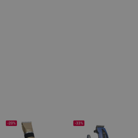
-20%
-33%