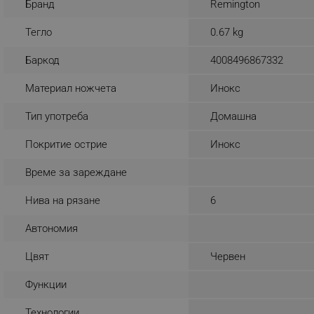
Бранд
Remington
_sgf_rq
Тегло
0.67 kg
segmentifyExtension
Баркод
4008496867332
sgfUserUpdateData
Материал ножчета
Инокс
Тип употреба
Домашна
rlv_h_fbp
Покритие острие
Инокс
rlv_
rlv_mode
Време за зареждане
rlv_p
Нива на рязане
6
rlv_g
Автономия
rlv_s
rlv_iv
Цвят
Червен
rlv_e_pt
Функции
rlv_e
rlv_h_profile
Технологии