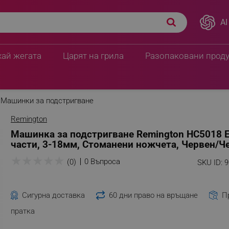
AI
хай жегата
Царят на грила
Разопаковани прод
Машинки за подстригване
Remington
Машинка за подстригване Remington HC5018 E
части, 3-18мм, Стоманени ножчета, Червен/Ч
★
★
★
★
★
0 Въпроса
(0)
SKU ID:
9
Сигурна доставка
60 дни право на връщане
П
пратка