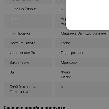
Нива На Рязане
6
Цвят
Червен
Черен
СТРОГО НЕОБХО
Тип Продукт
Машинка За Подстригване
НЕКЛАСИФИЦИР
Част От Тялото
Глава
Използване За
Подстригване
Захранване
Мрежово
Строго н
За
Жени
Строго необходимите биск
акаунта. Уебсайтът не мо
Мъже
Име
Брой Включени
6
Приставки
click_code_ps
_nzm_nosubscribe_92166-
Сравни с подобни продукти
_nzm_idnl_92166-7699