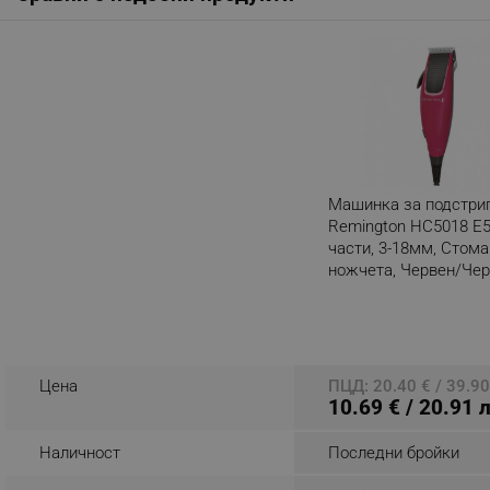
_nzm_noid_92166-7699
_nzm_id_92166-7699
_sgf_user_id
_sgf_session_id
_sgf_push_permission_as
Машинка за подстри
_sgf_test_mode
Remington HC5018 E5
части, 3-18мм, Стом
_sgf_tracking
ножчета, Червен/Че
Разглеждате този пр
_sgf_delayed_actions,
_sgf_delayed_campaigns
Цена
ПЦД: 20.40 € / 39.90
10.69 € / 20.91 
_sgf_npq
Наличност
Последни бройки
_sgf_clicked_banners