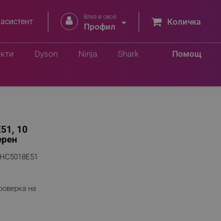
Влез в своя


 асистент
Количка
Профил
укти
Dyson
Ninja
Shark
Помощ
51, 10
ерен
HC5018E51
роверка на