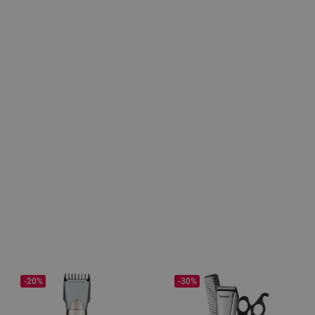
-20%
-30%