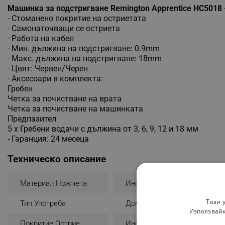
Машинка за подстригване Remington Apprentice HC5018 -
- Стоманено покритие на остриетата
- Самонаточващи се остриета
- Работа на кабел
- Мин. дължина на подстригване: 0.9mm
- Макс. дължина на подстригване: 18mm
- Цвят: Червен/Черен
- Аксесоари в комплекта:
Гребен
Четка за почистване на врата
Четка за почистване на машинката
Предпазител
5 х Гребени водачи с дължина от 3, 6, 9, 12 и 18 мм
- Гаранция: 24 месеца
Техническо описание
Материал Ножчета
Инокс
Този 
Тип Употреба
Домашна
Използвайк
Покритие Острие
Инокс