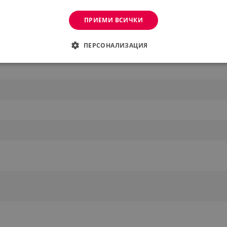
ПРИЕМИ ВСИЧКИ
ПЕРСОНАЛИЗАЦИЯ
ДИМО
ЕФЕКТИВНОСТ
ТАРГЕТИРАНЕ
ФУНКЦИО
АНИ
еобходимо
Ефективност
Таргетиране
Функционалност
Неклас
витки позволяват основната функционалност на уебсайта, като потребителско вл
же да се използва правилно без строго необходими бисквитки.
Provider /
Валиден
Описание
Домейн
до
.alleop.bg
1 месец
Profitshare
7699
.alleop.bg
1 месец
newsman
.alleop.bg
1 месец
Newsman