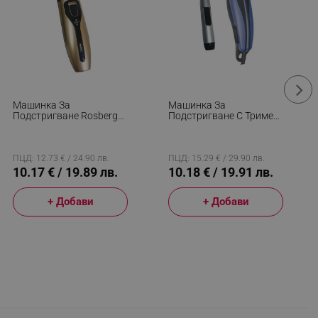
Машинка За
Машинка За
Подстригване Rosberg
Подстригване С Тример
R51810K, Безжична, 4
Rosberg R51810MN,
Гребена, USB, 90 Мин,
10W, 4 Приставки, Син
Шампанско
ПЦД: 12.73 € / 24.90 лв.
ПЦД: 15.29 € / 29.90 лв.
10.17 € / 19.89 лв.
10.18 € / 19.91 лв.
+ Добави
+ Добави