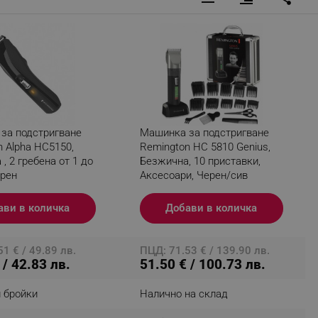
fying visitors. The lifetime
ifying visitor sessions
itor is asked for web push
за подстригване
Машинка за подстригване
tor is a test user and can
 Alpha HC5150,
Remington HC 5810 Genius,
, 2 гребена от 1 до
Безжична, 10 приставки,
tor disabled tracking,
ерен
Аксесоари, Черен/сив
y related cookies and local
ави в количка
Добави в количка
aign specific data for
aign specific data for
1 € / 49.89 лв.
ПЦД: 71.53 € / 139.90 лв.
 / 42.83 лв.
51.50 € / 100.73 лв.
r events stored to be sent
 бройки
Налично на склад
ferent banners clicked by the