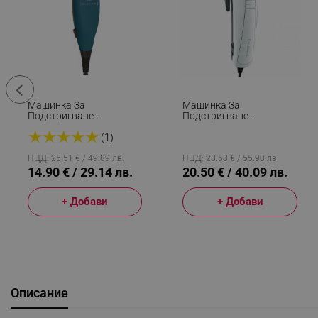
Машинка За
Машинка За
Подстригване
Подстригване
Remington HC5020, С
Remington ColourCut
★
★
★
★
★
Кабел, Аксесоари,
HC5035 E51, 14 Части,
(1)
Приставки 3-18мм,
0.5-25мм, Бял/сив
Иноксово Острие, Син
ПЦД: 25.51 € / 49.89 лв.
ПЦД: 28.58 € / 55.90 лв.
14.90 € / 29.14 лв.
20.50 € / 40.09 лв.
+ Добави
+ Добави
Описание