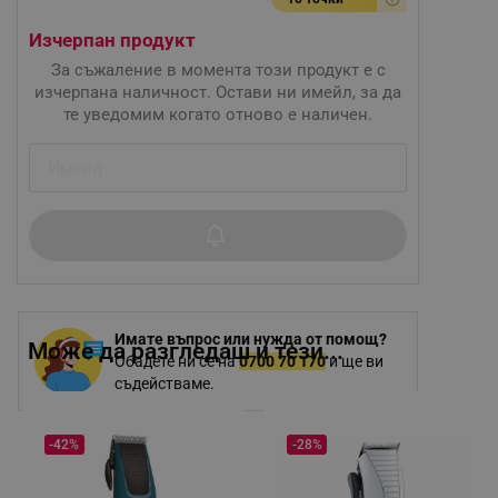
Изчерпан продукт
За съжаление в момента този продукт е с
изчерпана наличност. Остави ни имейл, за да
те уведомим когато отново е наличен.
Имате въпрос или нужда от помощ?
Може да разгледаш и тези...
Обадете ни се на
0700 70 170
и ще ви
съдействаме.
-42%
-28%