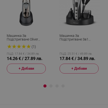
Машинка За
Машинка За
Подстригване Oliver
Подстригване 3в1
Voltz OV51810C, 3W,
Techwood TTN-976,
★
★
★
★
★
Безжична, Титаниеви
Безжична, 2.4V/600
(1)
Остриета, Сив
MAh, Светлинен
Индикатор, Приставки,
ПЦД: 17.84 € / 34.89 лв.
ПЦД: 25.51 € / 49.89 лв.
Инокс
14.26 € / 27.89 лв.
17.84 € / 34.89 лв.
+ Добави
+ Добави