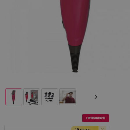
Неналичен
10 точки