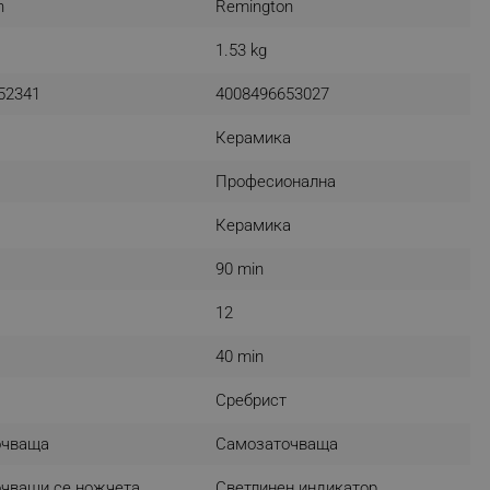
n
Remington
r events which is cancelled
ent to Segmentify servers
1.53 kg
 visitor installed
52341
4008496653027
 visitor’s data including
Керамика
rship status and
Професионална
Керамика
90 min
12
40 min
Сребрист
очваща
Самозаточваща
чващи се ножчета
Светлинен индикатор