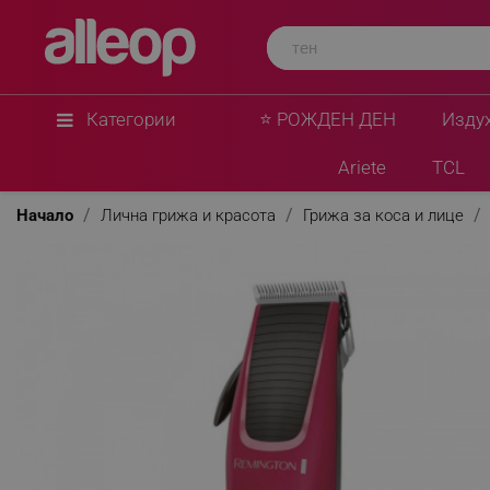
Категории
⭐ РОЖДЕН ДЕН
Изду
Ariete
TCL
Начало
Лична грижа и красота
Грижа за коса и лице